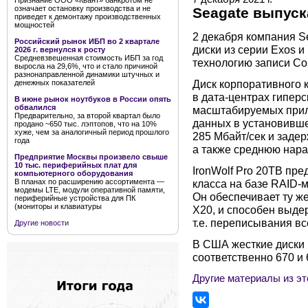
Признание ООО «Квант» банкротом не
означает остановку производства и не
Seagate выпуск
приведет к демонтажу производственных
мощностей
2 декабря компания S
Российский рынок ИБП во 2 квартале
диски из серии Exos и
2026 г. вернулся к росту
Средневзвешенная стоимость ИБП за год
технологию записи Con
выросла на 29,6%, что и стало причиной
разнонаправленной динамики штучных и
Диск корпоративного 
денежных показателей
в дата-центрах гипер
В июне рынок ноутбуков в России опять
обвалился
масштабируемых прил
Предварительно, за второй квартал было
данных в установивше
продано ~650 тыс. лэптопов, что на 10%
хуже, чем за аналогичный период прошлого
285 Мбайт/сек и задер
года
а также среднюю нараб
Предприятие Москвы произвело свыше
10 тыс. периферийных плат для
IronWolf Pro 20TB пр
компьютерного оборудования
В планах по расширению ассортимента —
класса на базе RAID-
модемы LTE, модули оперативной памяти,
Он обеспечивает ту ж
периферийные устройства для ПК
(мониторы и клавиатуры
X20, и способен выдер
т.е. переписывания вс
Другие новости
В США жесткие диски E
соответственно 670 и 
Другие материалы из эт