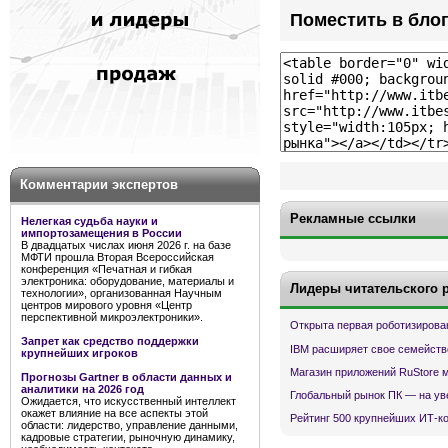
Поместить в бло
Комментарии экспертов
Рекламные ссылки
Нелегкая судьба науки и
импортозамещения в России
В двадцатых числах июня 2026 г. на базе
МФТИ прошла Вторая Всероссийская
конференция «Печатная и гибкая
электроника: оборудование, материалы и
Лидеры читательского 
технологии», организованная Научным
центров мирового уровня «Центр
перспективной микроэлектроники».
Открыта первая роботизирова
Запрет как средство поддержки
IBM расширяет свое семейств
крупнейших игроков
Магазин приложений RuStore 
Прогнозы Gartner в области данных и
аналитики на 2026 год
Глобальный рынок ПК — на ув
Ожидается, что искусственный интеллект
окажет влияние на все аспекты этой
Рейтинг 500 крупнейших ИТ-к
области: лидерство, управление данными,
кадровые стратегии, рыночную динамику,