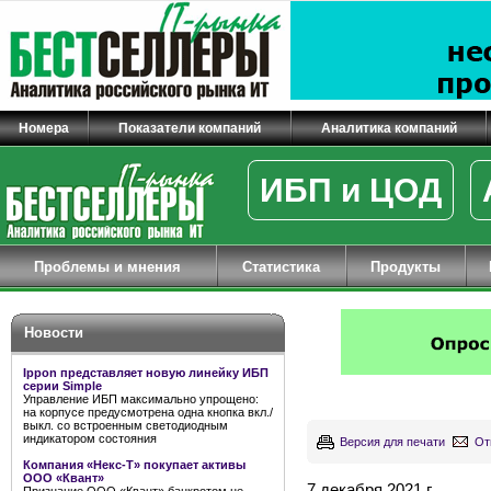
Номера
Показатели компаний
Аналитика компаний
ИБП и ЦОД
Проблемы и мнения
Статистика
Продукты
Новости
Ippon представляет новую линейку ИБП
серии Simple
Управление ИБП максимально упрощено:
на корпусе предусмотрена одна кнопка вкл./
выкл. со встроенным светодиодным
индикатором состояния
Версия для печати
От
Компания «Некс-Т» покупает активы
ООО «Квант»
7 декабря 2021 г.