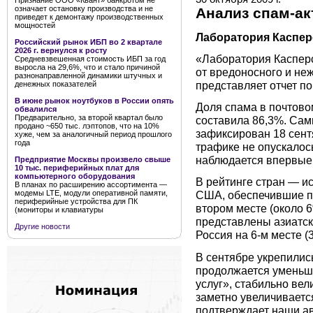
Признание ООО «Квант» банкротом не
означает остановку производства и не
Анализ спам-акт
приведет к демонтажу производственных
мощностей
Лаборатория Каспер
Российский рынок ИБП во 2 квартале
2026 г. вернулся к росту
«Лаборатория Касперс
Средневзвешенная стоимость ИБП за год
выросла на 29,6%, что и стало причиной
от вредоносного и неж
разнонаправленной динамики штучных и
представляет отчет по
денежных показателей
В июне рынок ноутбуков в России опять
Доля спама в почтово
обвалился
Предварительно, за второй квартал было
составила 86,3%. Сам
продано ~650 тыс. лэптопов, что на 10%
зафиксирован 18 сент
хуже, чем за аналогичный период прошлого
года
трафике не опускалось
наблюдается впервые
Предприятие Москвы произвело свыше
10 тыс. периферийных плат для
компьютерного оборудования
В рейтинге стран — и
В планах по расширению ассортимента —
модемы LTE, модули оперативной памяти,
США, обеспечившие по
периферийные устройства для ПК
втором месте (около 
(мониторы и клавиатуры
представлены азиатски
Другие новости
Россия на 6-м месте (
В сентябре укрепилис
продолжается уменьш
услуг», стабильно вел
заметно увеличиваетс
подтверждает наши ав