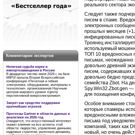
реального сектора эк
Следует также подчер
писем в спаме. Вред
электронных сообщени
прошлых месяцев (+1,
инфицированных писе
Троянец инсталлирует
используемый мошенн
ТОП 10 вредоносных 
Комментарии экспертов
письмах, неожиданно з
довольно древний экз
Нелегкая судьба науки и
импортозамещения в России
писем, содержавших 
В двадцатых числах июня 2026 г. на базе
довольно бедно предс
МФТИ прошла Вторая Всероссийская
конференция «Печатная и гибкая
семейства Zbot. На де
электроника: оборудование, материалы и
Spy.Win32.Zbot.gen —
технологии», организованная Научным
центров мирового уровня «Центр
для похищения конфи
перспективной микроэлектроники».
Особое внимание стои
Запрет как средство поддержки
крупнейших игроков
которые спамеры испо
Прогнозы Gartner в области данных и
вредоносными вложен
аналитики на 2026 год
письма под уведомле
Ожидается, что искусственный интеллект
окажет влияние на все аспекты этой
компаний, таких как D
области: лидерство, управление данными,
новый, но очень дейс
кадровые стратегии, рыночную динамику,