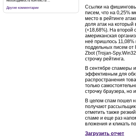
необходимость контекста ...
Ссылки на фишинговы
Другие комментарии
писем, что на 0,25% м
место в рейтинге ата
доля атак на который 
(+18,68%). На второй 
американская органи
неё пришлось 11,08%
поддельных писем от
Zbot (Trojan-Spy.Win3
строчку рейтинга.
В сентябре спамеры и
эффективным для обх
распространения това
только самостоятельн
строчку браузера, но 
В целом спам пошел н
получают рассыльщики
отметить также резки
спаме и еще раз напо
вложения и кликать по
Загрузить отчет