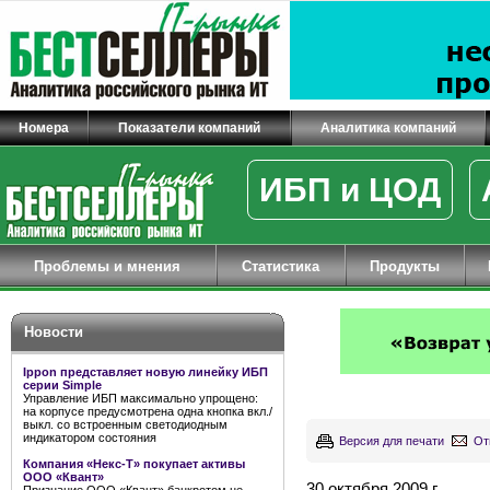
Номера
Показатели компаний
Аналитика компаний
ИБП и ЦОД
Проблемы и мнения
Статистика
Продукты
Новости
Ippon представляет новую линейку ИБП
серии Simple
Управление ИБП максимально упрощено:
на корпусе предусмотрена одна кнопка вкл./
выкл. со встроенным светодиодным
индикатором состояния
Версия для печати
От
Компания «Некс-Т» покупает активы
ООО «Квант»
30 октября 2009 г.