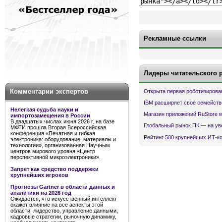
Рекламные ссылки
Лидеры читательского 
Комментарии экспертов
Открыта первая роботизирова
IBM расширяет свое семейств
Нелегкая судьба науки и
Магазин приложений RuStore 
импортозамещения в России
В двадцатых числах июня 2026 г. на базе
Глобальный рынок ПК — на ув
МФТИ прошла Вторая Всероссийская
конференция «Печатная и гибкая
Рейтинг 500 крупнейших ИТ-к
электроника: оборудование, материалы и
технологии», организованная Научным
центров мирового уровня «Центр
перспективной микроэлектроники».
Запрет как средство поддержки
крупнейших игроков
Прогнозы Gartner в области данных и
аналитики на 2026 год
Ожидается, что искусственный интеллект
окажет влияние на все аспекты этой
области: лидерство, управление данными,
кадровые стратегии, рыночную динамику,