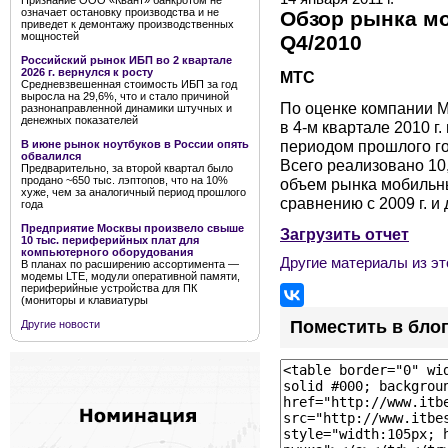
Признание ООО «Квант» банкротом не
означает остановку производства и не
Обзор рынка мо
приведет к демонтажу производственных
мощностей
Q4/2010
Российский рынок ИБП во 2 квартале
2026 г. вернулся к росту
МТС
Средневзвешенная стоимость ИБП за год
выросла на 29,6%, что и стало причиной
По оценке компании М
разнонаправленной динамики штучных и
денежных показателей
в 4-м квартале 2010 г
периодом прошлого год
В июне рынок ноутбуков в России опять
обвалился
Всего реализовано 10,
Предварительно, за второй квартал было
продано ~650 тыс. лэптопов, что на 10%
объем рынка мобильн
хуже, чем за аналогичный период прошлого
сравнению с 2009 г. и 
года
Предприятие Москвы произвело свыше
Загрузить отчет
10 тыс. периферийных плат для
компьютерного оборудования
Другие материалы из эт
В планах по расширению ассортимента —
модемы LTE, модули оперативной памяти,
периферийные устройства для ПК
(мониторы и клавиатуры
Поместить в бло
Другие новости