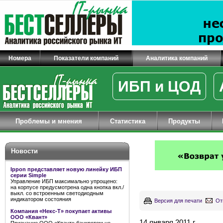
Номера
Показатели компаний
Аналитика компаний
ИБП и ЦОД
Проблемы и мнения
Статистика
Продукты
Новости
Ippon представляет новую линейку ИБП
серии Simple
Управление ИБП максимально упрощено:
на корпусе предусмотрена одна кнопка вкл./
выкл. со встроенным светодиодным
индикатором состояния
Версия для печати
От
Компания «Некс-Т» покупает активы
ООО «Квант»
14 января 2011 г.