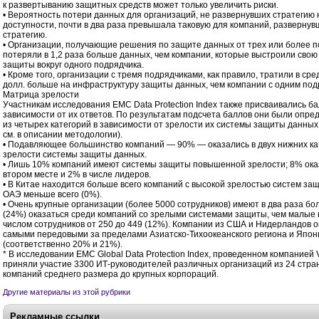
к развертыванию защитных средств может только увеличить риски.
• Вероятность потери данных для организаций, не развернувших стратегию
доступности, почти в два раза превышала таковую для компаний, развернув
стратегию.
• Организации, получающие решения по защите данных от трех или более п
потеряли в 1,2 раза больше данных, чем компании, которые выстроили свою
защиты вокруг одного подрядчика.
• Кроме того, организации с тремя подрядчиками, как правило, тратили в сре
долл. больше на инфраструктуру защиты данных, чем компании с одним по
Матрица зрелости
Участникам исследования EMC Data Protection Index также присваивались б
зависимости от их ответов. По результатам подсчета баллов они были опре
из четырех категорий в зависимости от зрелости их системы защиты данны
см. в описании методологии).
• Подавляющее большинство компаний — 90% — оказались в двух нижних ка
зрелости системы защиты данных.
• Лишь 10% компаний имеют системы защиты повышенной зрелости; 8% ока
втором месте и 2% в числе лидеров.
• В Китае находится больше всего компаний с высокой зрелостью систем защ
ОАЭ меньше всего (0%).
• Очень крупные организации (более 5000 сотрудников) имеют в два раза б
(24%) оказаться среди компаний со зрелыми системами защиты, чем малые 
числом сотрудников от 250 до 449 (12%). Компании из США и Нидерландов о
самыми передовыми за пределами Азиатско-Тихоокеанского региона и Япон
(соответственно 20% и 21%).
* В исследовании EMC Global Data Protection Index, проведенном компанией 
приняли участие 3300 ИТ-руководителей различных организаций из 24 стран
компаний среднего размера до крупных корпораций.
Другие материалы из этой рубрики
Рекламные ссылки