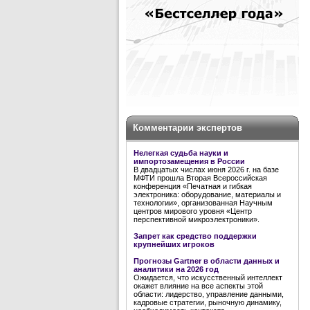
Комментарии экспертов
Нелегкая судьба науки и
импортозамещения в России
В двадцатых числах июня 2026 г. на базе
МФТИ прошла Вторая Всероссийская
конференция «Печатная и гибкая
электроника: оборудование, материалы и
технологии», организованная Научным
центров мирового уровня «Центр
перспективной микроэлектроники».
Запрет как средство поддержки
крупнейших игроков
Прогнозы Gartner в области данных и
аналитики на 2026 год
Ожидается, что искусственный интеллект
окажет влияние на все аспекты этой
области: лидерство, управление данными,
кадровые стратегии, рыночную динамику,