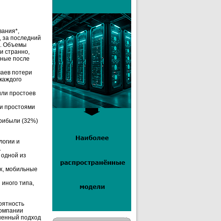
вания*,
 за последний
л. Объемы
и странно,
нные после
чаев потери
каждого
или простоев
ми простоями
прибыли (32%)
логии и
.
 одной из
х, мобильные
 иного типа,
оятность
компании
зненный подход