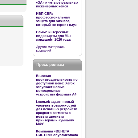
«ЗА» и четыре реальных
инженерных кейса
ИБП CBR:
профессиональная
защита для бизнеса,
который не терпит пауз
Самые интересные
видеокарты для ML:
ландшафт 2026 года
Другие материалы
компаний
Пресс-релизы
Высокая
производительность по
доступной цене: Xerox
запускает новые
монохромные
устройства формата А4
Lexmark задает новый
уровень возможностей
для печатных устройств
среднего сегмента с
новым цветным
принтерам и «умным»
МФУ
Компания «ВЕНЕТА
СИСТЕМ» опубликовала