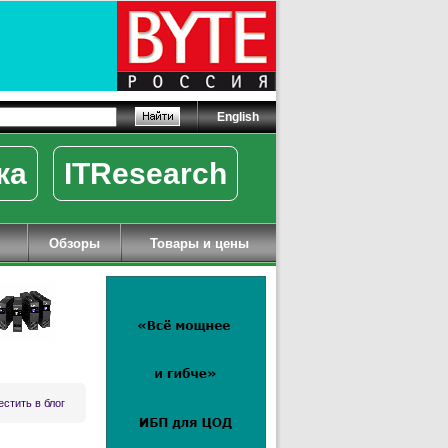
English
ка
ITResearch
Обзоры
Товары и цены
стить в блог