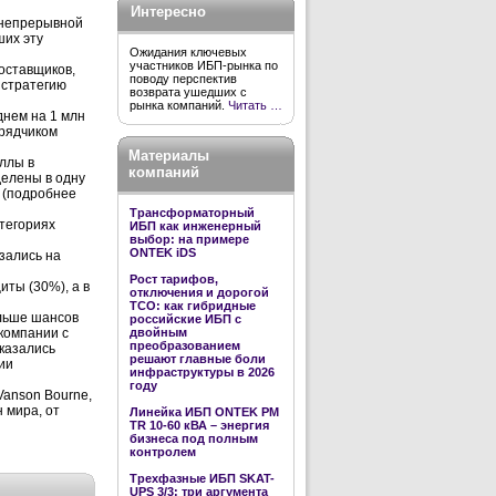
Интересно
 непрерывной
ших эту
Ожидания ключевых
участников ИБП-рынка по
оставщиков,
поводу перспектив
 стратегию
возврата ушедших с
рынка компаний.
Читать …
днем на 1 млн
дрядчиком
Материалы
аллы в
компаний
делены в одну
х (подробнее
Трансформаторный
тегориях
ИБП как инженерный
выбор: на примере
ONTEK iDS
зались на
Рост тарифов,
иты (30%), а в
отключения и дорогой
TCO: как гибридные
ольше шансов
российские ИБП с
компании с
двойным
преобразованием
казались
решают главные боли
ии
инфраструктуры в 2026
году
Vanson Bourne,
 мира, от
Линейка ИБП ONTEK PM
TR 10-60 кВА – энергия
бизнеса под полным
контролем
Трехфазные ИБП SKAT-
UPS 3/3: три аргумента