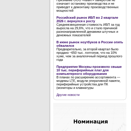
Признание ООО «Квант» банкротом не
означает остановку производства и не
приведет к демонтажу производственных
мощностей
Российский рынок ИБП во 2 квартале
2026 г. вернулся к росту
Средневзвешенная стоимость ИБП за год
выросла на 29,6%, что и стало причиной
разнонаправленной динамики штучных и
денежных показателей
В июне рынок ноутбуков в России опять
обвалился
Предварительно, за второй квартал было
продано ~650 тыс. лэптопов, что на 10%
хуже, чем за аналогичный период прошлого
года
Предприятие Москвы произвело свыше
10 тыс. периферийных плат для
компьютерного оборудования
В планах по расширению ассортимента —
модемы LTE, модули оперативной памяти,
периферийные устройства для ПК
(мониторы и клавиатуры
Другие новости