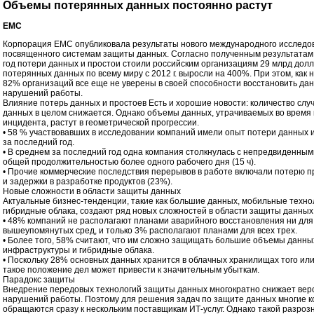
Объемы потерянных данных постоянно растут
ЕМС
Корпорация EMC опубликовала результаты нового международного исследо
посвященного системам защиты данных. Согласно полученным результатам,
год потери данных и простои стоили российским организациям 29 млрд дол
потерянных данных по всему миру с 2012 г. выросли на 400%. При этом, как н
82% организаций все еще не уверены в своей способности восстановить да
нарушений работы.
Влияние потерь данных и простоев Есть и хорошие новости: количество слу
данных в целом снижается. Однако объемы данных, утрачиваемых во время 
инцидента, растут в геометрической прогрессии.
• 58 % участвовавших в исследовании компаний имели опыт потери данных 
за последний год.
• В среднем за последний год одна компания столкнулась с непредвиденны
общей продолжительностью более одного рабочего дня (15 ч).
• Прочие коммерческие последствия перерывов в работе включали потерю 
и задержки в разработке продуктов (23%).
Новые сложности в области защиты данных
Актуальные бизнес-тенденции, такие как большие данных, мобильные техно
гибридные облака, создают ряд новых сложностей в области защиты данных
• 48% компаний не располагают планами аварийного восстановления ни для
вышеупомянутых сред, и только 3% располагают планами для всех трех.
• Более того, 58% считают, что им сложно защищать большие объемы данны
инфраструктуры и гибридные облака.
• Поскольку 28% основных данных хранится в облачных хранилищах того или
такое положение дел может привести к значительным убыткам.
Парадокс защиты
Внедрение передовых технологий защиты данных многократно снижает вер
нарушений работы. Поэтому для решения задач по защите данных многие 
обращаются сразу к нескольким поставщикам ИТ-услуг. Однако такой разро