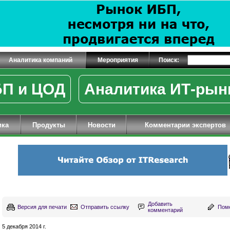
Аналитика компаний
Мероприятия
Поиск:
П и ЦОД
Аналитика ИТ-рын
ика
Продукты
Новости
Комментарии экспертов
Добавить
Версия для печати
Отправить ссылку
Поме
комментарий
5 декабря 2014 г.