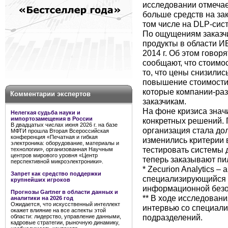
исследовании отмечае
больше средств на за
том числе на DLP-сис
По ощущениям заказчик
продукты в области И
2014 г. Об этом гово
сообщают, что стоимо
то, что цены снизилис
повышение стоимости 
которые компании-раз
Комментарии экспертов
заказчикам.
На фоне кризиса знач
Нелегкая судьба науки и
импортозамещения в России
конкретных решений. 
В двадцатых числах июня 2026 г. на базе
организация стала до
МФТИ прошла Вторая Всероссийская
конференция «Печатная и гибкая
изменились критерии 
электроника: оборудование, материалы и
тестировать системы д
технологии», организованная Научным
центров мирового уровня «Центр
теперь заказывают пи
перспективной микроэлектроники».
* Zecurion Analytics –
Запрет как средство поддержки
специализирующийся 
крупнейших игроков
информационной безо
Прогнозы Gartner в области данных и
** В ходе исследовани
аналитики на 2026 год
Ожидается, что искусственный интеллект
интервью со специали
окажет влияние на все аспекты этой
подразделений.
области: лидерство, управление данными,
кадровые стратегии, рыночную динамику,