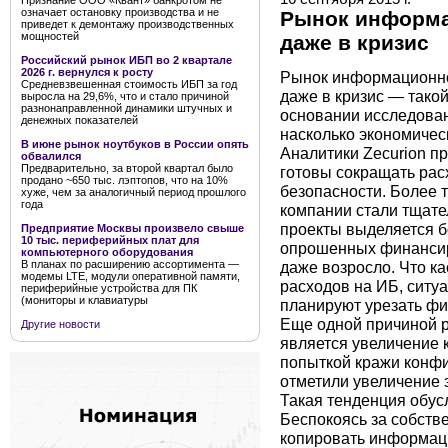
Признание ООО «Квант» банкротом не
означает остановку производства и не
Рынок информа
приведет к демонтажу производственных
мощностей
даже в кризис
Российский рынок ИБП во 2 квартале
2026 г. вернулся к росту
Рынок информационной
Средневзвешенная стоимость ИБП за год
даже в кризис — такой
выросла на 29,6%, что и стало причиной
разнонаправленной динамики штучных и
основании исследован
денежных показателей
насколько экономичес
В июне рынок ноутбуков в России опять
Аналитики Zecurion п
обвалился
Предварительно, за второй квартал было
готовы сокращать рас
продано ~650 тыс. лэптопов, что на 10%
безопасности. Более 
хуже, чем за аналогичный период прошлого
года
компании стали тщате
проекты выделяется б
Предприятие Москвы произвело свыше
10 тыс. периферийных плат для
опрошенных финансир
компьютерного оборудования
даже возросло. Что к
В планах по расширению ассортимента —
модемы LTE, модули оперативной памяти,
расходов на ИБ, ситу
периферийные устройства для ПК
(мониторы и клавиатуры
планируют урезать фи
Еще одной причиной р
Другие новости
является увеличение 
попыткой кражи конф
отметили увеличение 
Такая тенденция обус
Беспокоясь за собств
копировать информаци