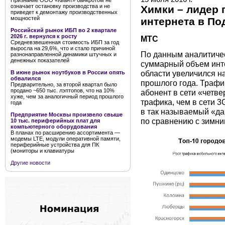
Признание ООО «Квант» банкротом не
означает остановку производства и не
Химки – лидер
приведет к демонтажу производственных
мощностей
интернета в П
Российский рынок ИБП во 2 квартале
2026 г. вернулся к росту
МТС
Средневзвешенная стоимость ИБП за год
выросла на 29,6%, что и стало причиной
По данным аналитиче
разнонаправленной динамики штучных и
денежных показателей
суммарный объем инт
области увеличился н
В июне рынок ноутбуков в России опять
обвалился
прошлого года. Трафи
Предварительно, за второй квартал было
продано ~650 тыс. лэптопов, что на 10%
абонент в сети «четве
хуже, чем за аналогичный период прошлого
трафика, чем в сети 3
года
в так называемый «да
Предприятие Москвы произвело свыше
по сравнению с зимн
10 тыс. периферийных плат для
компьютерного оборудования
В планах по расширению ассортимента —
модемы LTE, модули оперативной памяти,
периферийные устройства для ПК
(мониторы и клавиатуры
Другие новости