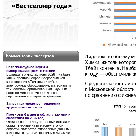
Комментарии экспертов
Лидером по объему мо
Химки, жители которог
Нелегкая судьба науки и
Тбайт контента. Наиб
импортозамещения в России
к году — обеспечили ж
В двадцатых числах июня 2026 г. на базе
МФТИ прошла Вторая Всероссийская
конференция «Печатная и гибкая
Средняя скорость моб
электроника: оборудование, материалы и
в Московской области 
технологии», организованная Научным
центров мирового уровня «Центр
по сравнению с июнем 
перспективной микроэлектроники».
Запрет как средство поддержки
крупнейших игроков
Прогнозы Gartner в области данных и
аналитики на 2026 год
Ожидается, что искусственный интеллект
окажет влияние на все аспекты этой
области: лидерство, управление данными,
кадровые стратегии, рыночную динамику,