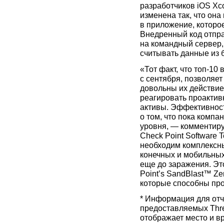
разработчиков iOS Xc
изменена так, что он
в приложение, которо
Внедренный код отпр
на командный сервер
считывать данные из 
«Тот факт, что топ-10
с сентября, позволяет
довольны их действием
реагировать проактив
активы. Эффективность
о том, что пока компа
уровня, — комментиру
Check Point Software 
необходим комплексны
конечных и мобильных
еще до заражения. Эт
Point’s SandBlast™ Zer
которые способны про
* Информация для отче
предоставляемых Thre
отображает место и в