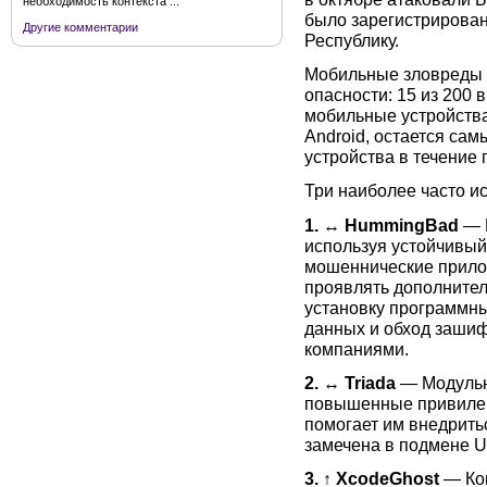
необходимость контекста ...
было зарегистрирован
Другие комментарии
Республику.
Мобильные зловреды 
опасности: 15 из 200
мобильные устройств
Android, остается са
устройства в течение
Три наиболее часто и
1.
↔
HummingBad
— В
используя устойчивый 
мошеннические прило
проявлять дополнител
установку программны
данных и обход зашиф
компаниями.
2.
↔
Triada
— Модульны
повышенные привилег
помогает им внедрить
замечена в подмене U
3.
↑
XcodeGhost
— Ко