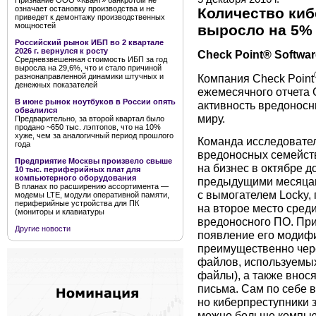
Признание ООО «Квант» банкротом не
означает остановку производства и не
Количество ки
приведет к демонтажу производственных
мощностей
выросло на 5%
Российский рынок ИБП во 2 квартале
2026 г. вернулся к росту
Check Point® Softwar
Средневзвешенная стоимость ИБП за год
выросла на 29,6%, что и стало причиной
разнонаправленной динамики штучных и
Компания Check Point
денежных показателей
ежемесячного отчета G
В июне рынок ноутбуков в России опять
активность вредоносн
обвалился
миру.
Предварительно, за второй квартал было
продано ~650 тыс. лэптопов, что на 10%
хуже, чем за аналогичный период прошлого
Команда исследовател
года
вредоносных семейств
Предприятие Москвы произвело свыше
на бизнес в октябре д
10 тыс. периферийных плат для
компьютерного оборудования
предыдущими месяцами
В планах по расширению ассортимента —
с вымогателем Locky, 
модемы LTE, модули оперативной памяти,
периферийные устройства для ПК
на второе место сред
(мониторы и клавиатуры
вредоносного ПО. При
Другие новости
появление его модиф
преимущественно чере
файлов, используемых 
файлы), а также внос
письма. Сам по себе 
но киберпреступники 
можно больше компьют