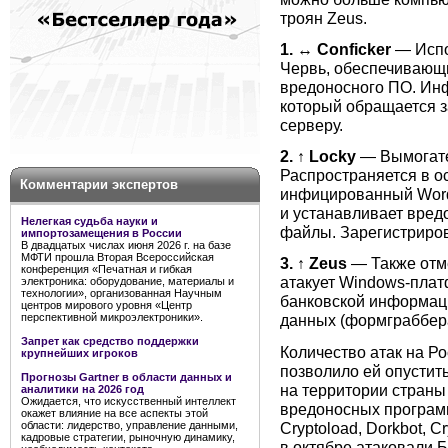
троян Zeus.
1.
↔
Conficker
— Испо
Червь, обеспечивающи
вредоносного ПО. Ин
который обращается з
серверу.
2.
↑
Locky
— Вымогате
Распространяется в о
Комментарии экспертов
инфицированный Word 
и устанавливает вре
Нелегкая судьба науки и
файлы. Зарегистриров
импортозамещения в России
В двадцатых числах июня 2026 г. на базе
МФТИ прошла Вторая Всероссийская
3.
↑
Zeus
— Также отме
конференция «Печатная и гибкая
атакует Windows-плат
электроника: оборудование, материалы и
технологии», организованная Научным
банковской информац
центров мирового уровня «Центр
перспективной микроэлектроники».
данных (формграббера
Запрет как средство поддержки
Количество атак на Р
крупнейших игроков
позволило ей опустить
Прогнозы Gartner в области данных и
на территории страны
аналитики на 2026 год
Ожидается, что искусственный интеллект
вредоносных программ, 
окажет влияние на все аспекты этой
Cryptoload, Dorkbot, C
области: лидерство, управление данными,
кадровые стратегии, рыночную динамику,
в октябре атаковали Б