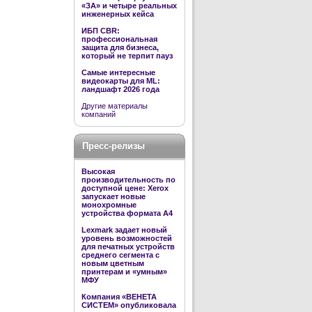
«ЗА» и четыре реальных
инженерных кейса
ИБП CBR:
профессиональная
защита для бизнеса,
который не терпит пауз
Самые интересные
видеокарты для ML:
ландшафт 2026 года
Другие материалы
компаний
Пресс-релизы
Высокая
производительность по
доступной цене: Xerox
запускает новые
монохромные
устройства формата А4
Lexmark задает новый
уровень возможностей
для печатных устройств
среднего сегмента с
новым цветным
принтерам и «умным»
МФУ
Компания «ВЕНЕТА
СИСТЕМ» опубликовала