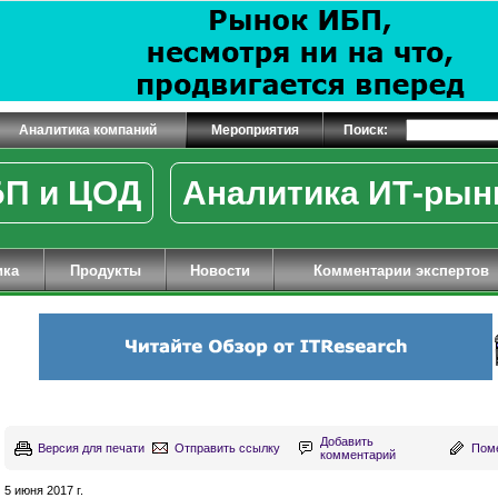
Аналитика компаний
Мероприятия
Поиск:
П и ЦОД
Аналитика ИТ-рын
ика
Продукты
Новости
Комментарии экспертов
Добавить
Версия для печати
Отправить ссылку
Поме
комментарий
5 июня 2017 г.