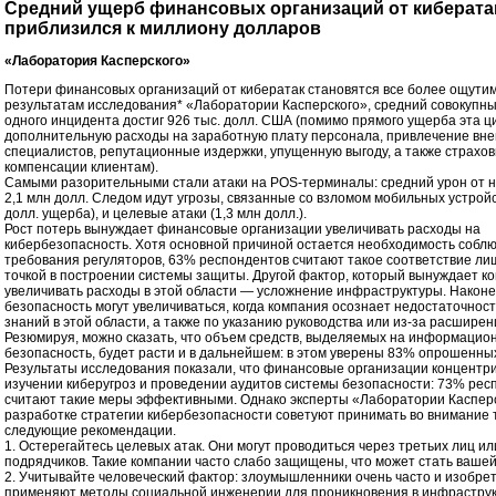
Средний ущерб финансовых организаций от киберата
приблизился к миллиону долларов
«Лаборатория Касперского»
Потери финансовых организаций от кибератак становятся все более ощути
результатам исследования* «Лаборатории Касперского», средний совокупн
одного инцидента достиг 926 тыс. долл. США (помимо прямого ущерба эта 
дополнительную расходы на заработную плату персонала, привлечение вн
специалистов, репутационные издержки, упущенную выгоду, а также страхо
компенсации клиентам).
Самыми разорительными стали атаки на POS-терминалы: средний урон от н
2,1 млн долл. Следом идут угрозы, связанные со взломом мобильных устройс
долл. ущерба), и целевые атаки (1,3 млн долл.).
Рост потерь вынуждает финансовые организации увеличивать расходы на
кибербезопасность. Хотя основной причиной остается необходимость собл
требования регуляторов, 63% респондентов считают такое соответствие ли
точкой в построении системы защиты. Другой фактор, который вынуждает к
увеличивать расходы в этой области — усложнение инфраструктуры. Наконе
безопасность могут увеличиваться, когда компания осознает недостаточнос
знаний в этой области, а также по указанию руководства или из-за расширен
Резюмируя, можно сказать, что объем средств, выделяемых на информацио
безопасность, будет расти и в дальнейшем: в этом уверены 83% опрошенны
Результаты исследования показали, что финансовые организации концентр
изучении киберугроз и проведении аудитов системы безопасности: 73% рес
считают такие меры эффективными. Однако эксперты «Лаборатории Каспер
разработке стратегии кибербезопасности советуют принимать во внимание 
следующие рекомендации.
1. Остерегайтесь целевых атак. Они могут проводиться через третьих лиц и
подрядчиков. Такие компании часто слабо защищены, что может стать ваше
2. Учитывайте человеческий фактор: злоумышленники очень часто и изобре
применяют методы социальной инженерии для проникновения в инфраструк