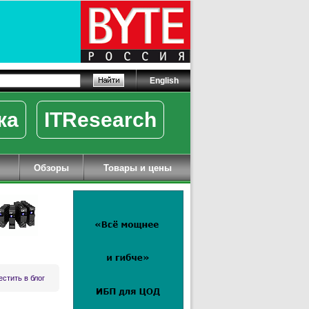
English
ка
ITResearch
Обзоры
Товары и цены
стить в блог