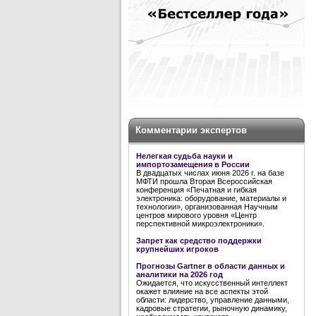
Комментарии экспертов
Нелегкая судьба науки и
импортозамещения в России
В двадцатых числах июня 2026 г. на базе
МФТИ прошла Вторая Всероссийская
конференция «Печатная и гибкая
электроника: оборудование, материалы и
технологии», организованная Научным
центров мирового уровня «Центр
перспективной микроэлектроники».
Запрет как средство поддержки
крупнейших игроков
Прогнозы Gartner в области данных и
аналитики на 2026 год
Ожидается, что искусственный интеллект
окажет влияние на все аспекты этой
области: лидерство, управление данными,
кадровые стратегии, рыночную динамику,