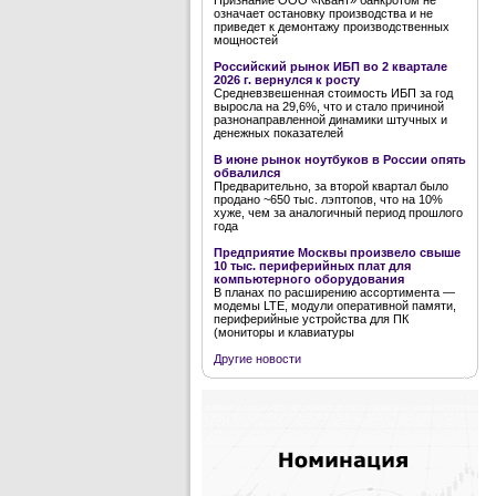
Признание ООО «Квант» банкротом не
означает остановку производства и не
приведет к демонтажу производственных
мощностей
Российский рынок ИБП во 2 квартале
2026 г. вернулся к росту
Средневзвешенная стоимость ИБП за год
выросла на 29,6%, что и стало причиной
разнонаправленной динамики штучных и
денежных показателей
В июне рынок ноутбуков в России опять
обвалился
Предварительно, за второй квартал было
продано ~650 тыс. лэптопов, что на 10%
хуже, чем за аналогичный период прошлого
года
Предприятие Москвы произвело свыше
10 тыс. периферийных плат для
компьютерного оборудования
В планах по расширению ассортимента —
модемы LTE, модули оперативной памяти,
периферийные устройства для ПК
(мониторы и клавиатуры
Другие новости