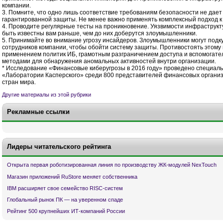
компании.
3. Помните, что одно лишь соответствие требованиям безопасности не дает
гарантированной защиты. Не менее важно применять комплексный подход к
4. Проводите регулярные тесты на проникновение. Уязвимости инфраструк
быть известны вам раньше, чем до них доберутся злоумышленники.
5. Принимайте во внимание угрозу инсайдеров. Злоумышленники могут подк
сотрудников компании, чтобы обойти систему защиты. Противостоять этому
применением политик ИБ, грамотным разграничением доступа и вспомогат
методами для обнаружения аномальных активностей внутри организации.
* Исследование «Финансовые киберугрозы в 2016 году» проведено специаль
«Лаборатории Касперского» среди 800 представителей финансовых организ
стран мира.
Другие материалы из этой рубрики
Рекламные ссылки
Лидеры читательского рейтинга
Открыта первая роботизированная линия по производству ЖК-модулей NexTouch
Магазин приложений RuStore меняет собственника
IBM расширяет свое семейство RISC-систем
Глобальный рынок ПК — на уверенном спаде
Рейтинг 500 крупнейших ИТ-компаний России