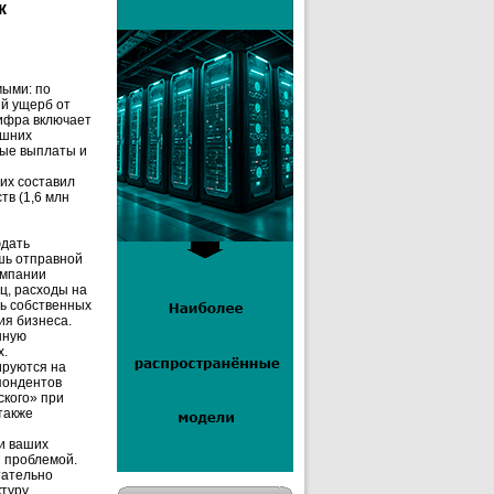
к
мыми: по
ый ущерб от
цифра включает
ешних
вые выплаты и
их составил
тв (1,6 млн
юдать
шь отправной
омпании
ц, расходы на
ть собственных
ия бизнеса.
нную
х.
ируются на
пондентов
ского» при
также
ли ваших
й проблемой.
тательно
туру