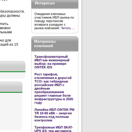
Интересно
 безопасности.
Ожидания ключевых
туры должны
участников ИБП-рынка по
поводу перспектив
упить
возврата ушедших с
 можно
рынка компаний.
Читать …
ельными
но для
Материалы
аций из 15
компаний
Трансформаторный
ИБП как инженерный
выбор: на примере
ONTEK iDS
Рост тарифов,
отключения и дорогой
TCO: как гибридные
российские ИБП с
двойным
преобразованием
решают главные боли
инфраструктуры в 2026
году
Линейка ИБП ONTEK PM
TR 10-60 кВА – энергия
бизнеса под полным
контролем
Трехфазные ИБП SKAT-
UPS 3/3: три аргумента