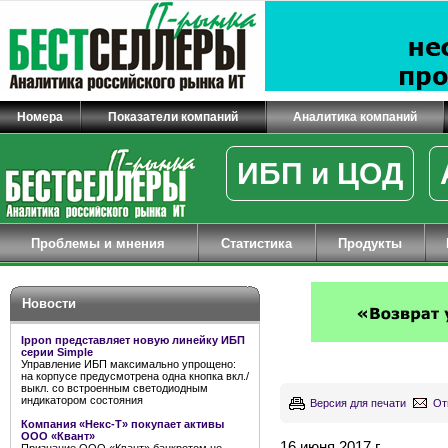
Номера
Показатели компаний
Аналитика компаний
ИБП и ЦОД
Проблемы и мнения
Статистика
Продукты
Новости
Ippon представляет новую линейку ИБП
серии Simple
Управление ИБП максимально упрощено:
на корпусе предусмотрена одна кнопка вкл./
выкл. со встроенным светодиодным
индикатором состояния
Версия для печати
От
Компания «Некс-Т» покупает активы
ООО «Квант»
16 июня 2017 г.