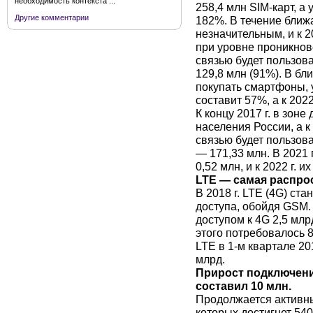
необходимость контекста ...
258,4 млн SIM-карт, а
Другие комментарии
182%. В течение ближа
незначительным, и к 2
при уровне проникнове
связью будет пользоват
129,8 млн (91%). В б
покупать смартфоны, у
составит 57%, а к 2022
К концу 2017 г. в зоне
населения России, а к
связью будет пользова
— 171,33 млн. В 2021 
0,52 млн, и к 2022 г. и
LTE — самая распро
В 2018 г. LTE (4G) ст
доступа, обойдя GSM. 
доступом к 4G 2,5 мл
этого потребовалось 8
LTE в 1-м квартале 20
млрд.
Прирост подключени
составил 10 млн.
Продолжается активны
которых достигнет 540