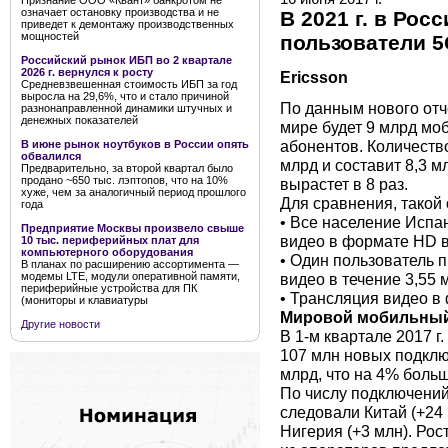
Признание ООО «Квант» банкротом не
означает остановку производства и не
В 2021 г. в Рос
приведет к демонтажу производственных
мощностей
пользователи 5
Российский рынок ИБП во 2 квартале
2026 г. вернулся к росту
Ericsson
Средневзвешенная стоимость ИБП за год
выросла на 29,6%, что и стало причиной
По данным нового отче
разнонаправленной динамики штучных и
денежных показателей
мире будет 9 млрд мо
абонентов. Количеств
В июне рынок ноутбуков в России опять
обвалился
млрд и составит 8,3 м
Предварительно, за второй квартал было
продано ~650 тыс. лэптопов, что на 10%
вырастет в 8 раз.
хуже, чем за аналогичный период прошлого
Для сравнения, такой
года
• Все население Испа
Предприятие Москвы произвело свыше
видео в формате HD в
10 тыс. периферийных плат для
компьютерного оборудования
• Один пользователь 
В планах по расширению ассортимента —
видео в течение 3,55 м
модемы LTE, модули оперативной памяти,
периферийные устройства для ПК
• Трансляция видео в
(мониторы и клавиатуры
Мировой мобильный
Другие новости
В 1-м квартале 2017 г
107 млн новых подклю
млрд, что на 4% больш
По числу подключений
следовали Китай (+24 
Нигерия (+3 млн). Рос