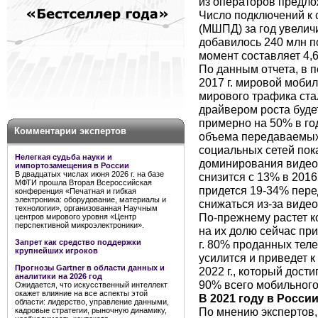
из операторов предло
Число подключений к 
(МШПД) за год увеличи
добавилось 240 млн п
момент составляет 4,6
По данным отчета, в пе
2017 г. мировой моби
мирового трафика ста
драйвером роста будет
примерно на 50% в год
Комментарии экспертов
объема передаваемых 
социальных сетей пока
Нелегкая судьба науки и
доминирования видео
импортозамещения в России
В двадцатых числах июня 2026 г. на базе
снизится с 13% в 2016
МФТИ прошла Вторая Всероссийская
придется 19-34% пере
конференция «Печатная и гибкая
электроника: оборудование, материалы и
снижаться из-за видео
технологии», организованная Научным
По-прежнему растет к
центров мирового уровня «Центр
перспективной микроэлектроники».
на их долю сейчас пр
г. 80% проданных те
Запрет как средство поддержки
крупнейших игроков
усилится и приведет 
Прогнозы Gartner в области данных и
2022 г., который дост
аналитики на 2026 год
90% всего мобильного
Ожидается, что искусственный интеллект
окажет влияние на все аспекты этой
В 2021 году в Росси
области: лидерство, управление данными,
По мнению экспертов, 
кадровые стратегии, рыночную динамику,