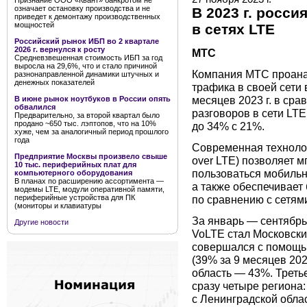
Признание ООО «Квант» банкротом не
означает остановку производства и не
В 2023 г. росси
приведет к демонтажу производственных
мощностей
в сетях LTE
Российский рынок ИБП во 2 квартале
2026 г. вернулся к росту
МТС
Средневзвешенная стоимость ИБП за год
выросла на 29,6%, что и стало причиной
Компания МТС проана
разнонаправленной динамики штучных и
денежных показателей
трафика в своей сети 
месяцев 2023 г. в сра
В июне рынок ноутбуков в России опять
обвалился
разговоров в сети LTE
Предварительно, за второй квартал было
продано ~650 тыс. лэптопов, что на 10%
до 34% с 21%.
хуже, чем за аналогичный период прошлого
года
Современная технолог
Предприятие Москвы произвело свыше
over LTE) позволяет 
10 тыс. периферийных плат для
пользоваться мобильн
компьютерного оборудования
В планах по расширению ассортимента —
а также обеспечивает
модемы LTE, модули оперативной памяти,
периферийные устройства для ПК
по сравнению с сетями
(мониторы и клавиатуры
За январь — сентябрь
Другие новости
VoLTE стал Московский
совершался с помощью
(39% за 9 месяцев 202
область — 43%. Треть
сразу четыре региона:
с Ленинградской обла