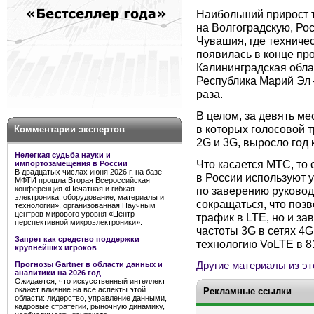
Наибольший прирост 
на Волгоградскую, Ро
Чувашия, где техниче
появилась в конце пр
Калининградская облас
Республика Марий Эл —
раза.
В целом, за девять ме
в которых голосовой т
Комментарии экспертов
2G и 3G, выросло год к
Нелегкая судьба науки и
Что касается МТС, то
импортозамещения в России
В двадцатых числах июня 2026 г. на базе
в России используют у
МФТИ прошла Вторая Всероссийская
конференция «Печатная и гибкая
по заверению руковод
электроника: оборудование, материалы и
сокращаться, что позв
технологии», организованная Научным
центров мирового уровня «Центр
трафик в LTE, но и з
перспективной микроэлектроники».
частоты 3G в сетях 4
Запрет как средство поддержки
технологию VoLTE в 8
крупнейших игроков
Другие материалы из эт
Прогнозы Gartner в области данных и
аналитики на 2026 год
Ожидается, что искусственный интеллект
окажет влияние на все аспекты этой
Рекламные ссылки
области: лидерство, управление данными,
кадровые стратегии, рыночную динамику,