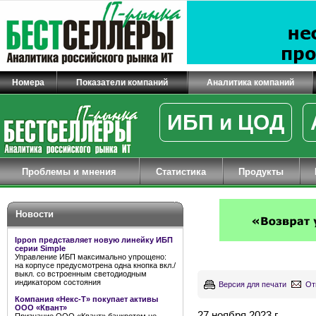
Номера
Показатели компаний
Аналитика компаний
ИБП и ЦОД
Проблемы и мнения
Статистика
Продукты
Новости
Ippon представляет новую линейку ИБП
серии Simple
Управление ИБП максимально упрощено:
на корпусе предусмотрена одна кнопка вкл./
выкл. со встроенным светодиодным
индикатором состояния
Версия для печати
От
Компания «Некс-Т» покупает активы
ООО «Квант»
27 ноября 2023 г.