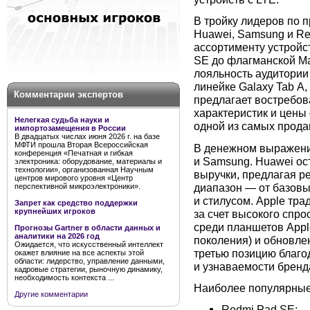
В тройку лидеров по
Huawei, Samsung и Re
ассортименту устройс
SE до флагманской Ma
лояльность аудитории
линейке Galaxy Tab A,
Комментарии экспертов
предлагает востребо
характеристик и цены
Нелегкая судьба науки и
одной из самых прода
импортозамещения в России
В двадцатых числах июня 2026 г. на базе
МФТИ прошла Вторая Всероссийская
В денежном выражении
конференция «Печатная и гибкая
и Samsung. Huawei ос
электроника: оборудование, материалы и
технологии», организованная Научным
выручки, предлагая 
центров мирового уровня «Центр
диапазон — от базовы
перспективной микроэлектроники».
и стилусом. Apple тр
Запрет как средство поддержки
крупнейших игроков
за счет высокого спр
среди планшетов Apple 
Прогнозы Gartner в области данных и
аналитики на 2026 год
поколения) и обновлен
Ожидается, что искусственный интеллект
третью позицию благо
окажет влияние на все аспекты этой
области: лидерство, управление данными,
и узнаваемости бренд
кадровые стратегии, рыночную динамику,
необходимость контекста ...
Наиболее популярные 
Другие комментарии
Redmi Pad SE;