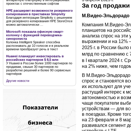
аппаратную платформу в интеграционных
проектах с отечественным софтом
За год продажи
HPE расширяет возможности резервного
копирования в приставках Simpivity
М.Видео-Эльдорадо
Благодаря интеграции Simplivity с решением
для резервного копирования HPE StoreOnce
Компания М.Видео-Эл
можно автоматически …
планшетов на российск
Microsoft показала офисную смарт-
анализа спрос на эти 
колонку с функцией переводчика-
синхрониста
выражении и на 12% —
Колонка Intelligent Speaker способна
распознавать до 10 голосов и в реальном
2025 г. в России было
времени преобразует речь в текст
млрд по сравнению с 
Huawei планирует инвестировать в
в I квартале 2024 г. С
российских партнеров $ 8,5 млн
У Huawei в России более 1000 партнеров по
на 2% ниже, чем годом
продажам, свыше 30 партнеров по
разработке решений и более 90 сервисных
партнёров
В М.Видео-Эльдорадо 
спрос и становятся в
Другие новости
их используют для уч
растущий интерес к м
автономностью и возм
чаще покупатели выб
устройствам — для все
в поездках. Кроме тог
на 23 февраля и 8 ма
развивался сегмент д
устройств с LTE.