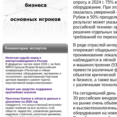
опросу, в 2024 г. 75%
оборудование. При эт
оказалась умеренной
Рубеж в 50% преодол
результат может указ
российской техники: 
решения отдельных з
требований по перехо
В ряде отраслей инте
Комментарии экспертов
опережает общерыноч
проникновение локал
Нелегкая судьба науки и
наблюдается в лёгкой
импортозамещения в России
В двадцатых числах июня 2026 г. на базе
и машиностроении (53
МФТИ прошла Вторая Всероссийская
привести различные ф
конференция «Печатная и гибкая
электроника: оборудование, материалы и
объектов критической
технологии», организованная Научным
в бизнесе, а также вы
центров мирового уровня «Центр
перспективной микроэлектроники».
с различными техноло
Запрет как средство поддержки
На сегодняшний день
крупнейших игроков
30 российских вендор
Прогнозы Gartner в области данных и
аналитики на 2026 год
на рынке очень объём
Ожидается, что искусственный интеллект
и высокотехнологичны
окажет влияние на все аспекты этой
области: лидерство, управление данными,
оборудования на нове
кадровые стратегии, рыночную динамику,