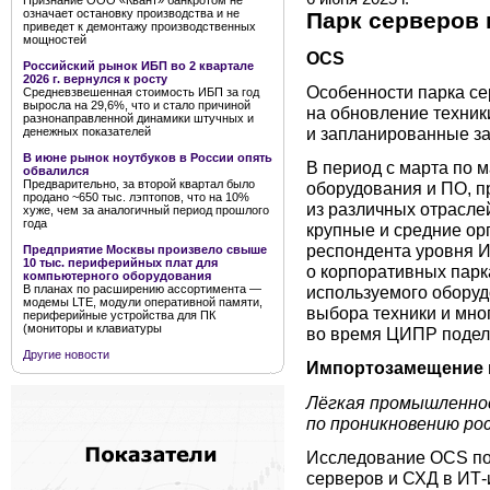
Признание ООО «Квант» банкротом не
означает остановку производства и не
Парк серверов 
приведет к демонтажу производственных
мощностей
OCS
Российский рынок ИБП во 2 квартале
2026 г. вернулся к росту
Особенности парка се
Средневзвешенная стоимость ИБП за год
выросла на 29,6%, что и стало причиной
на обновление техни
разнонаправленной динамики штучных и
и запланированные за
денежных показателей
В июне рынок ноутбуков в России опять
В период с марта по 
обвалился
Предварительно, за второй квартал было
оборудования и ПО, п
продано ~650 тыс. лэптопов, что на 10%
из различных отрасле
хуже, чем за аналогичный период прошлого
года
крупные и средние ор
респондента уровня И
Предприятие Москвы произвело свыше
10 тыс. периферийных плат для
о корпоративных парк
компьютерного оборудования
В планах по расширению ассортимента —
используемого оборуд
модемы LTE, модули оперативной памяти,
выбора техники и мно
периферийные устройства для ПК
(мониторы и клавиатуры
во время ЦИПР подел
Другие новости
Импортозамещение 
Лёгкая промышленнос
по проникновению ро
Исследование OCS по
серверов и СХД в ИТ-