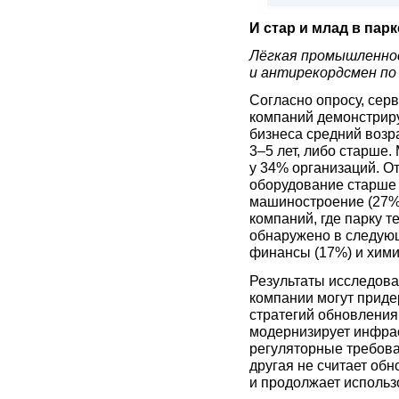
И стар и млад в пар
Лёгкая промышленнос
и антирекордсмен по
Согласно опросу, сер
компаний демонстриру
бизнеса средний возр
3–5 лет, либо старше.
у 34% организаций. От
оборудование старше 
машиностроение (27%
компаний, где парку т
обнаружено в следующ
финансы (17%) и хим
Результаты исследова
компании могут прид
стратегий обновления
модернизирует инфраст
регуляторные требова
другая не считает об
и продолжает использ