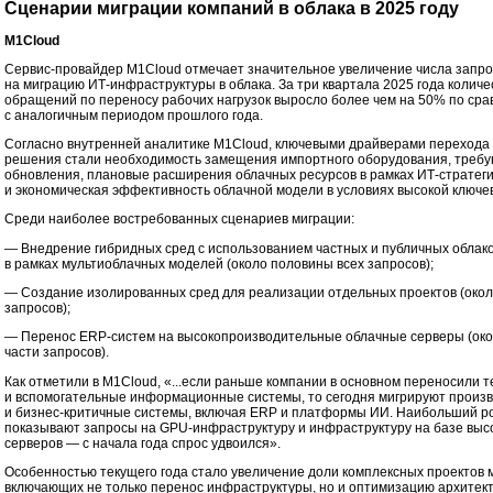
Сценарии миграции компаний в облака в 2025 году
M1Cloud
Сервис-провайдер M1Cloud отмечает значительное увеличение числа запро
на миграцию ИТ-инфраструктуры в облака. За три квартала 2025 года количе
обращений по переносу рабочих нагрузок выросло более чем на 50% по ср
с аналогичным периодом прошлого года.
Согласно внутренней аналитике M1Cloud, ключевыми драйверами перехода
решения стали необходимость замещения импортного оборудования, треб
обновления, плановые расширения облачных ресурсов в рамках ИТ-стратег
и экономическая эффективность облачной модели в условиях высокой ключев
Среди наиболее востребованных сценариев миграции:
— Внедрение гибридных сред с использованием частных и публичных облаков
в рамках мультиоблачных моделей (около половины всех запросов);
— Создание изолированных сред для реализации отдельных проектов (окол
запросов);
— Перенос ERP-систем на высокопроизводительные облачные серверы (око
части запросов).
Как отметили в M1Cloud, «...если раньше компании в основном переносили 
и вспомогательные информационные системы, то сегодня мигрируют произ
и бизнес-критичные системы, включая ERP и платформы ИИ. Наибольший р
показывают запросы на GPU-инфраструктуру и инфраструктуру на базе выс
серверов — с начала года спрос удвоился».
Особенностью текущего года стало увеличение доли комплексных проектов 
включающих не только перенос инфраструктуры, но и оптимизацию архите