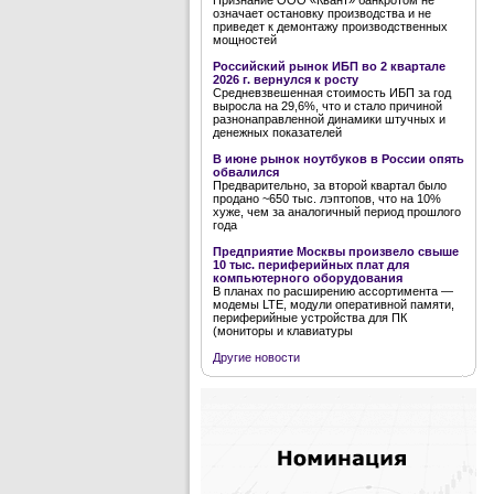
Признание ООО «Квант» банкротом не
означает остановку производства и не
приведет к демонтажу производственных
мощностей
Российский рынок ИБП во 2 квартале
2026 г. вернулся к росту
Средневзвешенная стоимость ИБП за год
выросла на 29,6%, что и стало причиной
разнонаправленной динамики штучных и
денежных показателей
В июне рынок ноутбуков в России опять
обвалился
Предварительно, за второй квартал было
продано ~650 тыс. лэптопов, что на 10%
хуже, чем за аналогичный период прошлого
года
Предприятие Москвы произвело свыше
10 тыс. периферийных плат для
компьютерного оборудования
В планах по расширению ассортимента —
модемы LTE, модули оперативной памяти,
периферийные устройства для ПК
(мониторы и клавиатуры
Другие новости