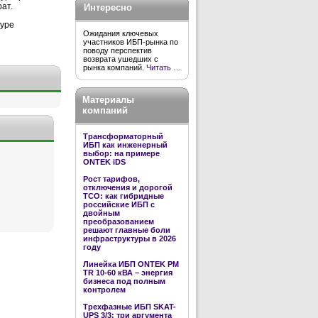
ат.
Интересно
туре
Ожидания ключевых
участников ИБП-рынка по
поводу перспектив
возврата ушедших с
рынка компаний.
Читать …
Материалы
компаний
Трансформаторный
ИБП как инженерный
выбор: на примере
ONTEK iDS
Рост тарифов,
отключения и дорогой
TCO: как гибридные
российские ИБП с
двойным
преобразованием
решают главные боли
инфраструктуры в 2026
году
Линейка ИБП ONTEK PM
TR 10-60 кВА – энергия
бизнеса под полным
контролем
Трехфазные ИБП SKAT-
UPS 3/3: три аргумента