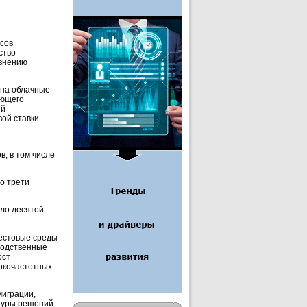
сов
ство
авнению
 на облачные
ующего
ий
ой ставки.
, в том числе
о трети
ло десятой
тестовые среды
водственные
ост
окочастотных
миграции,
ктуры решений