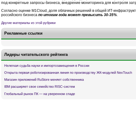
под конкретные запросы бизнеса, внедрение мониторинга для контроля затр
Согласно оценке M1Cloud, доля облачных решений в общей ИТ-инфраструк
российского бизнеса
по итогам года может превысить 30-35%
.
Другие материалы из этой рубрики
Рекламные ссылки
Лидеры читательского рейтинга
Нелегкая судьба науки и импортозамещения в России
Открыта первая роботизированная линия по производству ЖК-модулей NexTouch
Магазин приложений RuStore меняет собственника
IBM расширяет свое семейство RISC-систем
Глобальный рынок ПК — на уверенном спаде