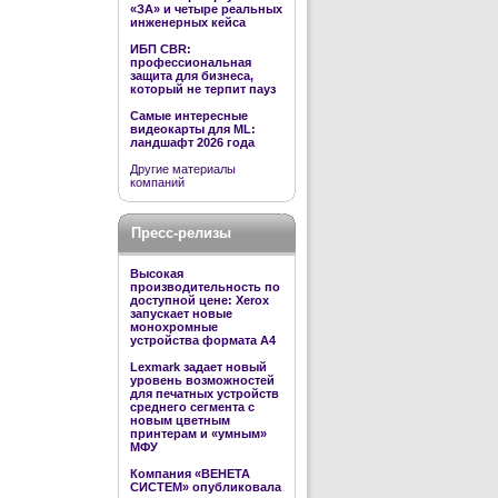
«ЗА» и четыре реальных
инженерных кейса
ИБП CBR:
профессиональная
защита для бизнеса,
который не терпит пауз
Самые интересные
видеокарты для ML:
ландшафт 2026 года
Другие материалы
компаний
Пресс-релизы
Высокая
производительность по
доступной цене: Xerox
запускает новые
монохромные
устройства формата А4
Lexmark задает новый
уровень возможностей
для печатных устройств
среднего сегмента с
новым цветным
принтерам и «умным»
МФУ
Компания «ВЕНЕТА
СИСТЕМ» опубликовала