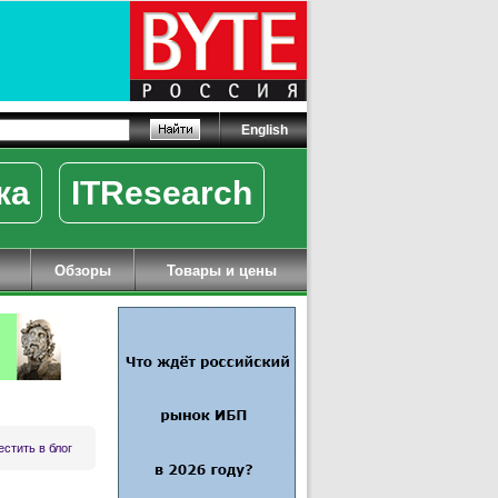
English
ка
ITResearch
Обзоры
Товары и цены
стить в блог