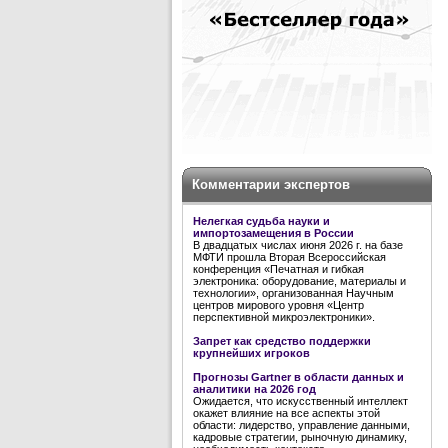
Комментарии экспертов
Нелегкая судьба науки и
импортозамещения в России
В двадцатых числах июня 2026 г. на базе
МФТИ прошла Вторая Всероссийская
конференция «Печатная и гибкая
электроника: оборудование, материалы и
технологии», организованная Научным
центров мирового уровня «Центр
перспективной микроэлектроники».
Запрет как средство поддержки
крупнейших игроков
Прогнозы Gartner в области данных и
аналитики на 2026 год
Ожидается, что искусственный интеллект
окажет влияние на все аспекты этой
области: лидерство, управление данными,
кадровые стратегии, рыночную динамику,