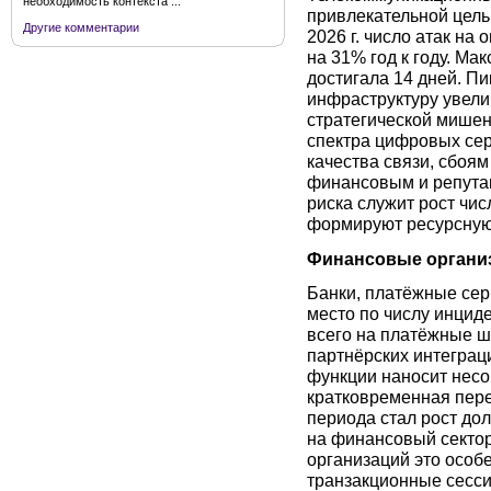
необходимость контекста ...
привлекательной цель
Другие комментарии
2026 г. число атак на
на 31% год к году. М
достигала 14 дней. Пи
инфраструктуру увели
стратегической мишен
спектра цифровых сер
качества связи, сбоям
финансовым и репута
риска служит рост чис
формируют ресурсную
Финансовые органи
Банки, платёжные сер
место по числу инци
всего на платёжные ш
партнёрских интеграци
функции наносит нес
кратковременная пере
периода стал рост дол
на финансовый сектор
организаций это особ
транзакционные сесси