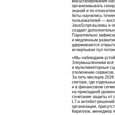
масштабирования наг
организовывать скоор
знаний и по относите
боты научились точне
пользователей — восп
JavaScript-вызовы и 
создаёт дополнительн
Параллельно зафиксир
и медленным развитие
удерживаются открыт
исчерпывая пул поток
«Мы наблюдаем устой
Злоумышленники всё 
и мультивекторные сц
отключение сервисов,
За пять месяцев 2026 
секторе, где отдельны
и в финансовом сегме
на прикладной уровен
сочетание защиты от 
L7 и антибот-решений
организации, присутс
Кириллов, менеджер по