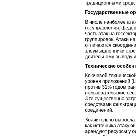
традиционными средс
Государственные ор
В числе наиболее ата
госуправления, федер
часть атак на госсект
группировок. Атаки н
отличаются скоордин
злоумышленники стрем
длительному выводу и
Технические особен
Ключевой технической
уровня приложений (L
против 31% годом ра
пользовательские сес
Это существенно зат
средствами фильтраци
соединений.
Значительно выросла 
как источника атакую
арендуют ресурсы у о