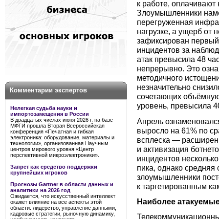
к работе, оплачивают
Злоумышленники наме
перегруженная инфрас
нагрузке, а ущерб от
зафиксирован первый
инцидентов за наблю
атак превысила 48 ча
непрерывно. Это озна
методичного истощени
незначительно снизил
Комментарии экспертов
сочетающих объёмную 
уровень, превысила 4
Нелегкая судьба науки и
импортозамещения в России
Апрель ознаменовался
В двадцатых числах июня 2026 г. на базе
МФТИ прошла Вторая Всероссийская
выросло на 61% по ср
конференция «Печатная и гибкая
электроника: оборудование, материалы и
всплеска — расширени
технологии», организованная Научным
и активизация ботнето
центров мирового уровня «Центр
перспективной микроэлектроники».
инцидентов несколько
пика, однако средняя 
Запрет как средство поддержки
крупнейших игроков
злоумышленники пост
Прогнозы Gartner в области данных и
к таргетированным ка
аналитики на 2026 год
Ожидается, что искусственный интеллект
Наиболее атакуемые
окажет влияние на все аспекты этой
области: лидерство, управление данными,
кадровые стратегии, рыночную динамику,
Телекоммуникационны