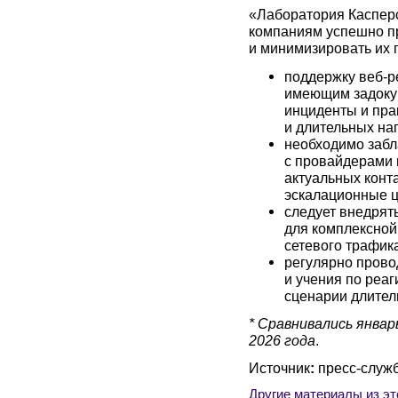
«Лаборатория Касперс
компаниям успешно п
и минимизировать их 
поддержку веб-р
имеющим задоку
инциденты и пра
и длительных наг
необходимо забл
с провайдерами 
актуальных конта
эскалационные ц
следует внедря
для комплексной
сетевого трафика
регулярно прово
и учения по реа
сценарии длител
* Сравнивались январ
2026 года
.
Источник
:
пресс-служб
Другие материалы из эт