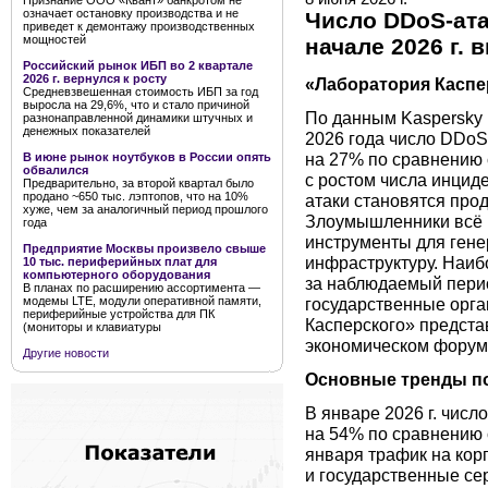
Признание ООО «Квант» банкротом не
означает остановку производства и не
Число DDoS-ата
приведет к демонтажу производственных
мощностей
начале 2026 г.
Российский рынок ИБП во 2 квартале
2026 г. вернулся к росту
«Лаборатория Каспе
Средневзвешенная стоимость ИБП за год
выросла на 29,6%, что и стало причиной
По данным Kaspersky D
разнонаправленной динамики штучных и
денежных показателей
2026 года число DDoS
на 27% по сравнению 
В июне рынок ноутбуков в России опять
обвалился
с ростом числа инцид
Предварительно, за второй квартал было
продано ~650 тыс. лэптопов, что на 10%
атаки становятся про
хуже, чем за аналогичный период прошлого
Злоумышленники всё 
года
инструменты для ген
Предприятие Москвы произвело свыше
инфраструктуру. Наи
10 тыс. периферийных плат для
компьютерного оборудования
за наблюдаемый перио
В планах по расширению ассортимента —
государственные орга
модемы LTE, модули оперативной памяти,
периферийные устройства для ПК
Касперского» предст
(мониторы и клавиатуры
экономическом форум
Другие новости
Основные тренды п
В январе 2026 г. чис
на 54% по сравнению 
января трафик на кор
и государственные се