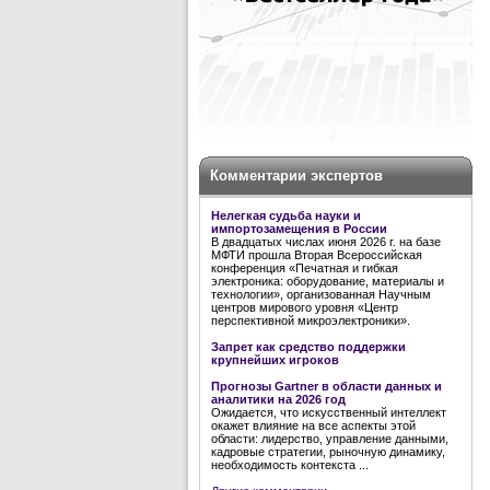
Комментарии экспертов
Нелегкая судьба науки и
импортозамещения в России
В двадцатых числах июня 2026 г. на базе
МФТИ прошла Вторая Всероссийская
конференция «Печатная и гибкая
электроника: оборудование, материалы и
технологии», организованная Научным
центров мирового уровня «Центр
перспективной микроэлектроники».
Запрет как средство поддержки
крупнейших игроков
Прогнозы Gartner в области данных и
аналитики на 2026 год
Ожидается, что искусственный интеллект
окажет влияние на все аспекты этой
области: лидерство, управление данными,
кадровые стратегии, рыночную динамику,
необходимость контекста ...