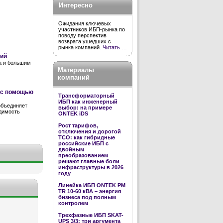
Интересно
Ожидания ключевых
участников ИБП-рынка по
поводу перспектив
возврата ушедших с
рынка компаний.
Читать …
ний
а и большим
Материалы
компаний
т с помощью
Трансформаторный
ИБП как инженерный
объединяет
выбор: на примере
одимость
ONTEK iDS
Рост тарифов,
отключения и дорогой
TCO: как гибридные
российские ИБП с
двойным
преобразованием
решают главные боли
инфраструктуры в 2026
году
Линейка ИБП ONTEK PM
TR 10-60 кВА – энергия
бизнеса под полным
контролем
Трехфазные ИБП SKAT-
UPS 3/3: три аргумента