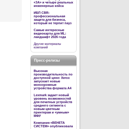
«ЗА» и четыре реальных
инженерных кейса
ИБП CBR:
профессиональная
защита для бизнеса,
который не терпит пауз
Самые интересные
видеокарты для ML:
ландшафт 2026 года
Другие материалы
компаний
Пресс-релизы
Высокая
производительность по
доступной цене: Xerox
запускает новые
монохромные
устройства формата А4
Lexmark задает новый
уровень возможностей
для печатных устройств
среднего сегмента с
новым цветным
принтерам и «умным»
МФУ
Компания «ВЕНЕТА
СИСТЕМ» опубликовала