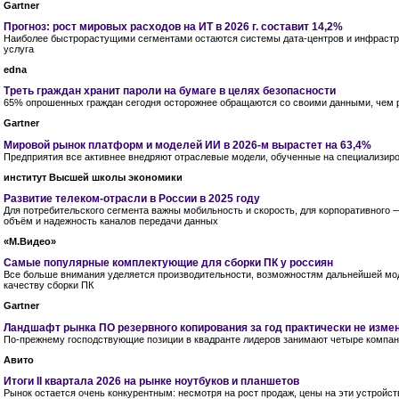
Gartner
Прогноз: рост мировых расходов на ИТ в 2026 г. составит 14,2%
Наиболее быстрорастущими сегментами остаются системы дата-центров и инфрастр
услуга
edna
Треть граждан хранит пароли на бумаге в целях безопасности
65% опрошенных граждан сегодня осторожнее обращаются со своими данными, чем
Gartner
Мировой рынок платформ и моделей ИИ в 2026-м вырастет на 63,4%
Предприятия все активнее внедряют отраслевые модели, обученные на специализир
институт Высшей школы экономики
Развитие телеком-отрасли в России в 2025 году
Для потребительского сегмента важны мобильность и скорость, для корпоративного 
объём и надежность каналов передачи данных
«М.Видео»
Самые популярные комплектующие для сборки ПК у россиян
Все больше внимания уделяется производительности, возможностям дальнейшей мо
качеству сборки ПК
Gartner
Ландшафт рынка ПО резервного копирования за год практически не изме
По-прежнему господствующие позиции в квадранте лидеров занимают четыре компа
Авито
Итоги II квартала 2026 на рынке ноутбуков и планшетов
Рынок остается очень конкурентным: несмотря на рост продаж, цены на эти устройс