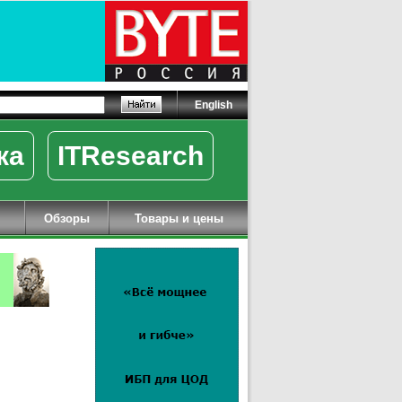
English
ка
ITResearch
Обзоры
Товары и цены