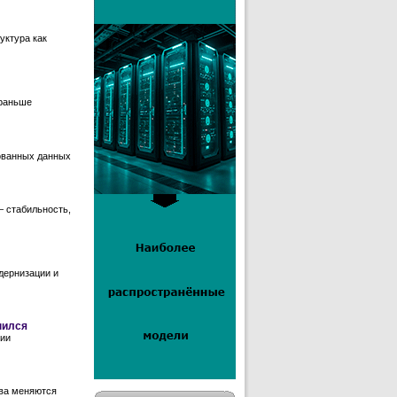
уктура как
 раньше
ованных данных
— стабильность,
дернизации и
нился
нии
тва меняются