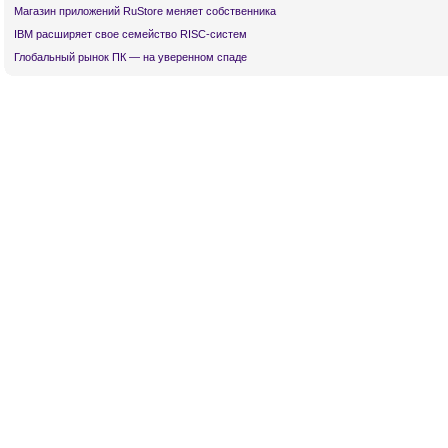
Магазин приложений RuStore меняет собственника
IBM расширяет свое семейство RISC-систем
Глобальный рынок ПК — на уверенном спаде