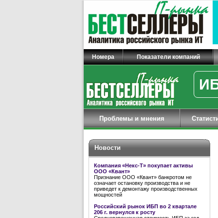
Номера
Показатели компаний
ИБ
Проблемы и мнения
Статист
Новости
Компания «Некс-Т» покупает активы
ООО «Квант»
Признание ООО «Квант» банкротом не
означает остановку производства и не
приведет к демонтажу производственных
мощностей
Российский рынок ИБП во 2 квартале
206 г. вернулся к росту