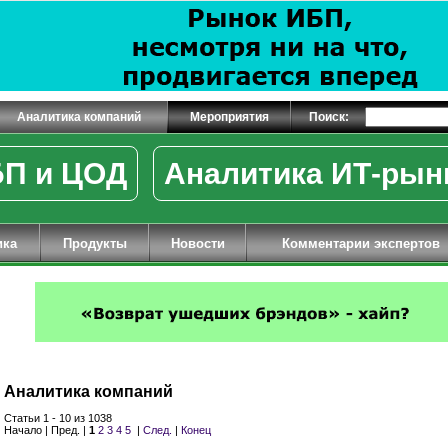
Аналитика компаний
Мероприятия
Поиск:
П и ЦОД
Аналитика ИТ-рын
ика
Продукты
Новости
Комментарии экспертов
Аналитика компаний
Статьи 1 - 10 из 1038
Начало | Пред. |
1
2
3
4
5
|
След.
|
Конец