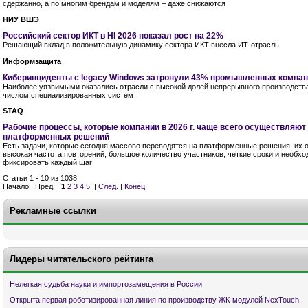
сдержанно, а по многим брендам и моделям – даже снижаются
НИУ ВШЭ
Российский сектор ИКТ в HI 2026 показал рост на 22%
Решающий вклад в положительную динамику сектора ИКТ внесла ИТ-отрасль
Информзащита
Киберинциденты с legacy Windows затронули 43% промышленных компа
Наиболее уязвимыми оказались отрасли с высокой долей непрерывного производств
числом специализированных систем
STAQ
Рабочие процессы, которые компании в 2026 г. чаще всего осуществляю
платформенных решений
Есть задачи, которые сегодня массово переводятся на платформенные решения, их 
высокая частота повторений, большое количество участников, четкие сроки и необх
фиксировать каждый шаг
Статьи 1 - 10 из 1038
Начало | Пред. |
1
2
3
4
5
|
След.
|
Конец
Рекламные ссылки
Лидеры читательского рейтинга
Нелегкая судьба науки и импортозамещения в России
Открыта первая роботизированная линия по производству ЖК-модулей NexTouch