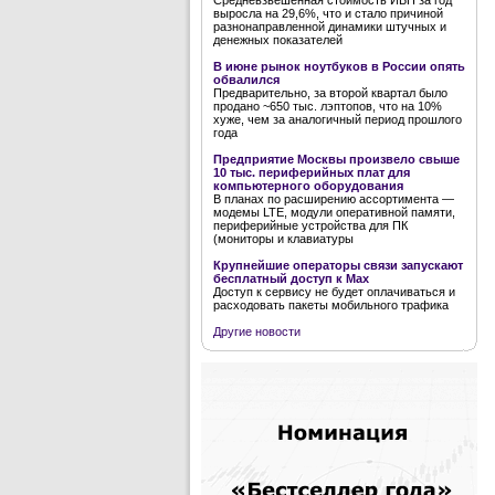
Средневзвешенная стоимость ИБП за год
выросла на 29,6%, что и стало причиной
разнонаправленной динамики штучных и
денежных показателей
В июне рынок ноутбуков в России опять
обвалился
Предварительно, за второй квартал было
продано ~650 тыс. лэптопов, что на 10%
хуже, чем за аналогичный период прошлого
года
Предприятие Москвы произвело свыше
10 тыс. периферийных плат для
компьютерного оборудования
В планах по расширению ассортимента —
модемы LTE, модули оперативной памяти,
периферийные устройства для ПК
(мониторы и клавиатуры
Крупнейшие операторы связи запускают
бесплатный доступ к Мах
Доступ к сервису не будет оплачиваться и
расходовать пакеты мобильного трафика
Другие новости