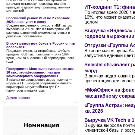
Признание ООО «Квант» банкротом не
означает остановку производства и не
ИТ-холдинг Т1: фина
приведет к демонтажу производственных
мощностей
По итогам всего 2026 г.
10%, что может оказать
Российский рынок ИБП во 2 квартале
целом
2026 г. вернулся к росту
Средневзвешенная стоимость ИБП за год
выросла на 29,6%, что и стало причиной
Выручка «Яндекса» 
разнонаправленной динамики штучных и
годовом выражении
денежных показателей
В июне рынок ноутбуков в России опять
Отгрузки «Группы Аст
обвалился
В конце мая «Группа А
Предварительно, за второй квартал было
продано ~650 тыс. лэптопов, что на 10%
запустила единый цент
хуже, чем за аналогичный период прошлого
года
Selectel объявляет
Предприятие Москвы произвело свыше
млрд
10 тыс. периферийных плат для
В рамках подготовки к 
компьютерного оборудования
В планах по расширению ассортимента —
презентацию для инвес
модемы LTE, модули оперативной памяти,
периферийные устройства для ПК
«МойОфис» на фоне у
(мониторы и клавиатуры
масштабному сокра
Другие новости
«Группа Астра»: не
кв. 2026
Выручка VK Tech в 1 
Выручка выросла почти 
клиентской базы и рост