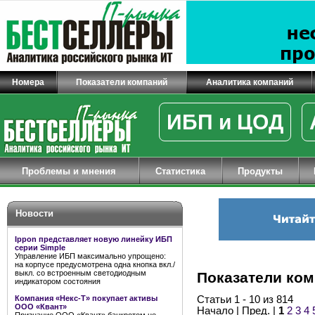
Номера
Показатели компаний
Аналитика компаний
ИБП и ЦОД
Проблемы и мнения
Статистика
Продукты
Новости
Ippon представляет новую линейку ИБП
серии Simple
Управление ИБП максимально упрощено:
на корпусе предусмотрена одна кнопка вкл./
выкл. со встроенным светодиодным
Показатели ко
индикатором состояния
Компания «Некс-Т» покупает активы
Статьи 1 - 10 из 814
ООО «Квант»
Начало | Пред. |
1
2
3
4