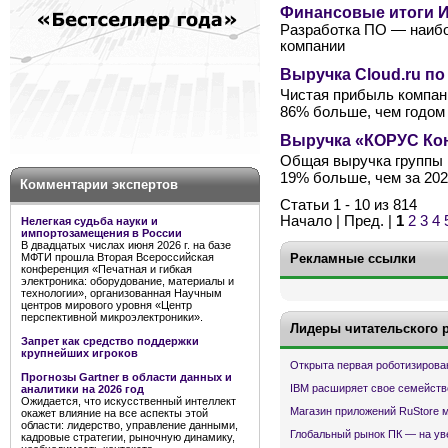
Финансовые итоги ИТ
Разработка ПО — наибо
компании
Выручка Cloud.ru по
Чистая прибыль компании
86% больше, чем годом
Выручка «КОРУС Конс
Общая выручка группы к
19% больше, чем за 202
Комментарии экспертов
Статьи 1 - 10 из 814
Начало | Пред. |
1
2
3
4
Нелегкая судьба науки и
импортозамещения в России
В двадцатых числах июня 2026 г. на базе
Рекламные ссылки
МФТИ прошла Вторая Всероссийская
конференция «Печатная и гибкая
электроника: оборудование, материалы и
технологии», организованная Научным
центров мирового уровня «Центр
перспективной микроэлектроники».
Лидеры читательского 
Запрет как средство поддержки
крупнейших игроков
Открыта первая роботизирова
Прогнозы Gartner в области данных и
IBM расширяет свое семейств
аналитики на 2026 год
Ожидается, что искусственный интеллект
Магазин приложений RuStore 
окажет влияние на все аспекты этой
области: лидерство, управление данными,
Глобальный рынок ПК — на ув
кадровые стратегии, рыночную динамику,