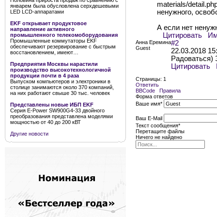
Половина прироста продаж по сравнению с
materials/detail.
январем была обусловлена серхдешевыми
ненужного, освоб
LED LCD-аппаратами
EKF открывает продуктовое
А если нет ненуж
направление активного
Цитировать
И
промышленного телекомоборудования
Промышленные коммутаторы EKF
Анна Еремина
#2
обеспечивают резервирование с быстрым
Guest
22.03.2018 15
восстановлением, имеют…
Радоваться) 
Предприятия Москвы нарастили
Цитировать
производство высокотехнологичной
продукции почти в 4 раза
Страницы:
1
Выпуском компьютеров и электроники в
Ответить
столице занимаются около 370 компаний,
BBCode
Правила
на них работают свыше 30 тыс. человек
Форма ответов
Ваше имя
*
Представлены новые ИБП EKF
Серия E-Power SW900G4-33 двойного
преобразования представлена моделями
Ваш E-Mail
мощностью от 40 до 200 кВТ
Текст сообщения
*
Перетащите файлы
Другие новости
Ничего не найдено