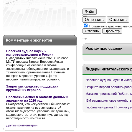
Файл
Отправить
Отменить
Показывать графические с
-->
Комментарии экспертов
Рекламные ссылки
Нелегкая судьба науки и
импортозамещения в России
В двадцатых числах июня 2026 г. на базе
МФТИ прошла Вторая Всероссийская
конференция «Печатная и гибкая
электроника: оборудование, материалы и
Лидеры читательского 
технологии», организованная Научным
центров мирового уровня «Центр
перспективной микроэлектроники».
Нелегкая судьба науки и имп
Запрет как средство поддержки
Открыта первая роботизирова
крупнейших игроков
Магазин приложений RuStore 
Прогнозы Gartner в области данных и
IBM расширяет свое семейств
аналитики на 2026 год
Ожидается, что искусственный интеллект
Глобальный рынок ПК — на ув
окажет влияние на все аспекты этой
области: лидерство, управление данными,
кадровые стратегии, рыночную динамику,
необходимость контекста ...
Другие комментарии