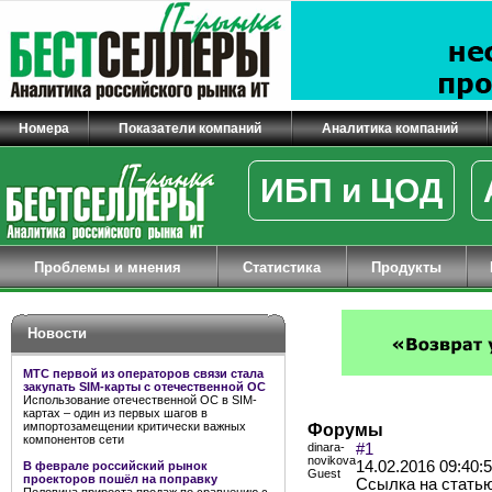
Номера
Показатели компаний
Аналитика компаний
ИБП и ЦОД
Проблемы и мнения
Статистика
Продукты
Новости
МТС первой из операторов связи стала
закупать SIM-карты с отечественной ОС
Использование отечественной ОС в SIM-
картах – один из первых шагов в
импортозамещении критически важных
Форумы
компонентов сети
dinara-
#1
novikova
14.02.2016 09:40:
В феврале российский рынок
Guest
проекторов пошёл на поправку
Ссылка на статью: