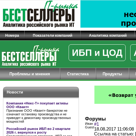
Номера
Показатели компаний
Аналитика компаний
ИБП и ЦОД
Проблемы и мнения
Статистика
Продукты
Новости
Компания «Некс-Т» покупает активы
ООО «Квант»
Признание ООО «Квант» банкротом не
означает остановку производства и не
приведет к демонтажу производственных
Форумы
мощностей
Иван
#1
Guest
18.08.2017 11:06:08
Российский рынок ИБП во 2 квартале
2026 г. вернулся к росту
Ссылка на статью: [U