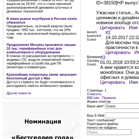
Средневзвешенная стоимость ИБП за год
ID=38150]HP выпуст
выросла на 29,6%, что и стало причиной
разнонаправленной динамики штучных и
денежных показателей
Ужасная статья... 
ценником и дизайном
В июне рынок ноутбуков в России опять
новинок вообще отс
обвалился
Предварительно, за второй квартал было
Цитировать
Имя
продано ~650 тыс. лэптопов, что на 10%
lavash
#2
хуже, чем за аналогичный период прошлого
ivanovich
14.10.2017 22:3
года
Guest
Для москвы под
Предприятие Москвы произвело свыше
практичности в 
10 тыс. периферийных плат для
Цитировать
И
компьютерного оборудования
В планах по расширению ассортимента —
Валерия
#3
модемы LTE, модули оперативной памяти,
Орлова
01.01.2018 10:59:
периферийные устройства для ПК
Guest
А мне нравятся к
(мониторы и клавиатуры
моноблоки. Они д
Крупнейшие операторы связи запускают
офисных и домаш
бесплатный доступ к Мах
Цитировать
Имя
Доступ к сервису не будет оплачиваться и
расходовать пакеты мобильного трафика
Страницы:
1
Другие новости
Ответить
BBCode
Правила
Форма ответов
Ваше имя
*
Ваш E-Mail
Текст сообщения
*
Перетащите файлы
Ничего не найдено