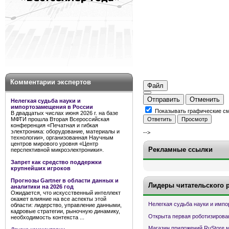
Комментарии экспертов
Файл
Отправить
Отменить
Нелегкая судьба науки и
импортозамещения в России
Показывать графические с
В двадцатых числах июня 2026 г. на базе
МФТИ прошла Вторая Всероссийская
конференция «Печатная и гибкая
электроника: оборудование, материалы и
-->
технологии», организованная Научным
центров мирового уровня «Центр
Рекламные ссылки
перспективной микроэлектроники».
Запрет как средство поддержки
крупнейших игроков
Прогнозы Gartner в области данных и
Лидеры читательского 
аналитики на 2026 год
Ожидается, что искусственный интеллект
окажет влияние на все аспекты этой
Нелегкая судьба науки и имп
области: лидерство, управление данными,
кадровые стратегии, рыночную динамику,
Открыта первая роботизирова
необходимость контекста ...
Магазин приложений RuStore 