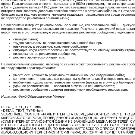
среде. Практически все интернет-пользователи (93%) утверждают, что им встречала
в Сети. Довольно велика (41%) доля тех, кто совершает переходы по рекламным ссы
интернет-пользователи довольно спокойно относятся к встречающейся им в Сети ре
большая доля тех, кого интернет-реклама раздражает, зафиксирована среди респонде
не переходят по рекламным ссылкам (45%).
На восприятии интернет-рекламы большое значение, как показали он-лайн — дискус
интернет-пользователями, оказывает ее характер. Результаты дискуссий свидетельст
вероятнее всего отрицательную реакцию вызовет рекламное сообщение следующего 
спам-рассылка;
трудно закрываемые, всплывающие сами собой баннеры;
навязчивое, агрессивное, крикливое сообщение;
ситуация, когда контент рекламы не соответствует основному контенту стран
низкое качество рекламного сообщения;
реклама эротического характера.
На положительную реакцию, переход по ссылке может рассчитывать рекламное соо
со следующими характеристиками:
уместность (схожесть рекламной тематики и общего содержания сайта);
контекстность — реклама как реакция на действительный интерес пользовате
необычный подход, качественное выполнение (прежде всего — для баннеров)
удачное расположение — бросается в глаза, но не навязывается;
рекламное сообщение содержит интересную и необходимую информацию.
Источник: Фонд Общественное Мнение
DETAIL_TEXT_TYPE--html
~DETAIL_TEXT_TYPE--html
SEARCHABLE_CONTENT--РОЛЬ ИНТЕРНЕТА КАК МЕДИАНОСИТЕЛЯ РАСТЕТ ПО 
МАРТОВСКОГО ОПРОСА, ПРОВЕДЕННОГО &LAQUO;СОЦИО-ИНТЕРНЕТ-МОНИТО
(СИМ) ИНТЕРНЕТ СТАНОВИТСЯ ОДНИМ ИЗ ВАЖНЕЙШИХ МЕДИАНОСИТЕЛЕЙ. С
ИНТЕРНЕТ-АУДИТОРИЯ СРЕДИ ГОРОЖАН В ВОЗРАСТЕ 12 ЛЕТ И СТАРШЕ СОСТАВ
НЕДЕЛЬНАЯ &MDASH; &HELLIP; ПО ДАННЫМ МАРТОВСКОГО ОПРОСА, ПРОВЕДЕ
&LAQUO;СОЦИО-ИНТЕРНЕТ-МОНИТОРИНГ&RAQUO; (СИМ) ИНТЕРНЕТ СТАНОВ