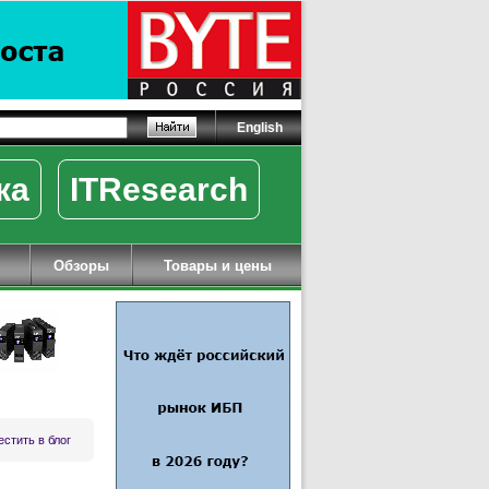
English
ка
ITResearch
Обзоры
Товары и цены
стить в блог