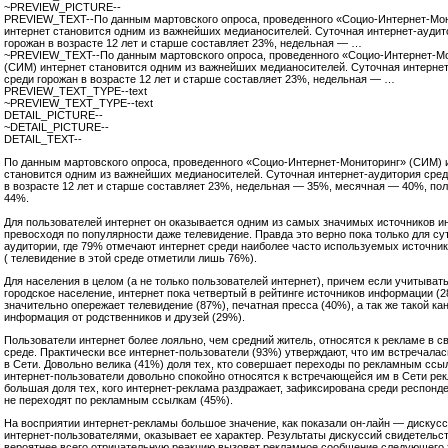
~PREVIEW_PICTURE--
PREVIEW_TEXT--По данным мартовского опроса, проведенного «Социо-Интернет-Мо
интернет становится одним из важнейших медианосителей. Суточная интернет-аудит
горожан в возрасте 12 лет и старше составляет 23%, недельная — …
~PREVIEW_TEXT--По данным мартовского опроса, проведенного «Социо-Интернет-М
(СИМ) интернет становится одним из важнейших медианосителей. Суточная интерне
среди горожан в возрасте 12 лет и старше составляет 23%, недельная — …
PREVIEW_TEXT_TYPE--text
~PREVIEW_TEXT_TYPE--text
DETAIL_PICTURE--
~DETAIL_PICTURE--
DETAIL_TEXT--
По данным мартовского опроса, проведенного «Социо-Интернет-Мониторинг» (СИМ) 
становится одним из важнейших медианосителей. Суточная интернет-аудитория сред
в возрасте 12 лет и старше составляет 23%, недельная — 35%, месячная — 40%, по
44%.
Для пользователей интернет он оказывается одним из самых значимых источников 
превосходя по популярности даже телевидение. Правда это верно пока только для су
аудитории, где 79% отмечают интернет среди наиболее часто используемых источн
( телевидение в этой среде отметили лишь 76%).
Для населения в целом (а не только пользователей интернет), причем если учитывать
городское население, интернет пока четвертый в рейтинге источников информации (2
значительно опережает телевидение (87%), печатная пресса (40%), а так же такой кан
информация от родственников и друзей (29%).
Пользователи интернет более лояльно, чем средний житель, относятся к рекламе в 
среде. Практически все интернет-пользователи (93%) утверждают, что им встречала
в Сети. Довольно велика (41%) доля тех, кто совершает переходы по рекламным ссы
интернет-пользователи довольно спокойно относятся к встречающейся им в Сети ре
большая доля тех, кого интернет-реклама раздражает, зафиксирована среди респонде
не переходят по рекламным ссылкам (45%).
На восприятии интернет-рекламы большое значение, как показали он-лайн — дискус
интернет-пользователями, оказывает ее характер. Результаты дискуссий свидетельст
вероятнее всего отрицательную реакцию вызовет рекламное сообщение следующего 