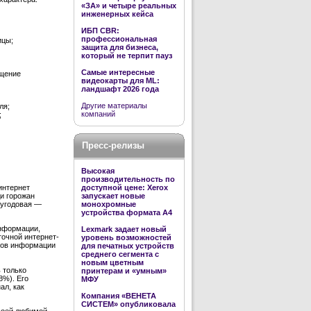
«ЗА» и четыре реальных
инженерных кейса
ИБП CBR:
профессиональная
ицы;
защита для бизнеса,
который не терпит пауз
Самые интересные
бщение
видеокарты для ML:
ландшафт 2026 года
Другие материалы
ля;
компаний
;
Пресс-релизы
Высокая
производительность по
доступной цене: Xerox
интернет
запускает новые
и горожан
монохромные
лугодовая —
устройства формата А4
информации,
Lexmark задает новый
точной интернет-
уровень возможностей
иков информации
для печатных устройств
среднего сегмента с
новым цветным
 только
принтерам и «умным»
8%). Его
МФУ
ал, как
Компания «ВЕНЕТА
СИСТЕМ» опубликовала
своей любимой