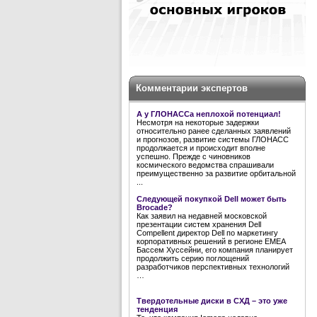
Комментарии экспертов
А у ГЛОНАССа неплохой потенциал!
Несмотря на некоторые задержки
относительно ранее сделанных заявлений
и прогнозов, развитие системы ГЛОНАСС
продолжается и происходит вполне
успешно. Прежде с чиновников
космического ведомства спрашивали
преимущественно за развитие орбитальной
...
Следующей покупкой Dell может быть
Brocade?
Как заявил на недавней московской
презентации систем хранения Dell
Compellent директор Dell по маркетингу
корпоративных решений в регионе EMEA
Бассем Хуссейни, его компания планирует
продолжить серию поглощений
разработчиков перспективных технологий
…
Твердотельные диски в СХД – это уже
тенденция