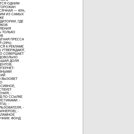
ИТСЯ ОДНИМ
 ГОРОЖАН
ЕСЯЧНАЯ — 40%,
НИМ ИЗ САМЫХ
ЖЕ
ДИТОРИИ, ГДЕ
ИКОВ
ЕЛЕНИЯ
Ь ТОЛЬКО
ОВ
АТНАЯ ПРЕССА
 (29%).
СЯ К РЕКЛАМЕ
) УТВЕРЖДАЮТ,
КТО СОВЕРШАЕТ
 ДОВОЛЬНО
ЬШАЯ ДОЛЯ
ДЕНТОВ,
НТЕРНЕТ-
ИВНЫМИ
СИЙ
Ю ВЫЗОВЕТ
НО
ССИВНОЕ,
СТВУЕТ
НИЯ; -
Д ПО ССЫЛКЕ
СТИКАМИ: -
А); -
ЬЗОВАТЕЛЯ; -
ННЕРОВ); -
ЕКЛАМНОЕ
ЧНИК: ФОНД