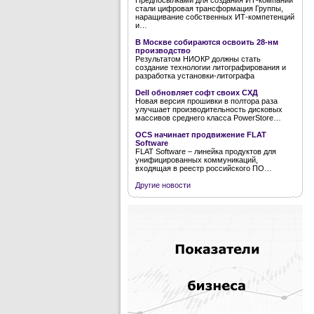
Предпосылками для создания ИТ-компании
стали цифровая трансформация Группы,
наращивание собственных ИТ-компетенций
и…
В Москве собираются освоить 28-нм
производство
Результатом НИОКР должны стать
создание технологии литографирования и
разработка установки-литографа
Dell обновляет софт своих СХД
Новая версия прошивки в полтора раза
улучшает производительность дисковых
массивов среднего класса PowerStore…
OCS начинает продвижение FLAT
Software
FLAT Software – линейка продуктов для
унифицированных коммуникаций,
входящая в реестр российского ПО…
Другие новости