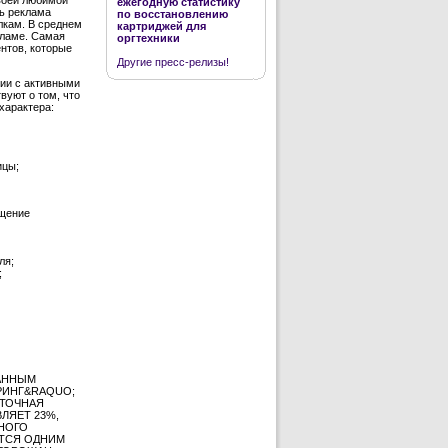
ежегодную статистику
сь реклама
по восстановлению
лкам. В среднем
картриджей для
кламе. Самая
оргтехники
нтов, которые
Другие пресс-релизы!
сии с активными
вуют о том, что
характера:
ицы;
бщение
ля;
;
ДАННЫМ
РИНГ&RAQUO;
УТОЧНАЯ
ЛЯЕТ 23%,
ННОГО
ИТСЯ ОДНИМ