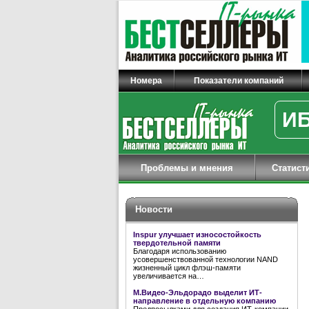
Номера
Показатели компаний
ИБ
Проблемы и мнения
Статист
Новости
Inspur улучшает износостойкость
твердотельной памяти
Благодаря использованию
усовершенствованной технологии NAND
жизненный цикл флэш-памяти
увеличивается на…
М.Видео-Эльдорадо выделит ИТ-
направление в отдельную компанию