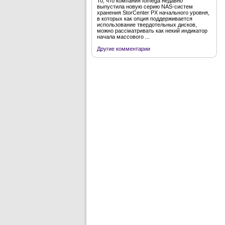
То, что компания Iomega недавно
выпустила новую серию NAS-систем
хранения StorCenter PX начального уровня,
в которых как опция поддерживается
использование твердотельных дисков,
можно рассматривать как некий индикатор
начала массового ...
Другие комментарии