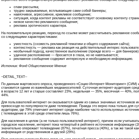
спам-рассылка;
трудно закрываемые, всплывающие сами собой баннеры;
навязчивое, агрессивное, крикливое сообщение;
ситуация, когда контент рекламы не соответствует основному контенту стран
низкое качество рекламного сообщения;
реклама эротического характера.
На положительную реакцию, переход по ссылке может рассчитывать рекламное соо
со следующими характеристиками:
уместность (схожесть рекламной тематики и общего содержания сайта);
контекстность — реклама как реакция на действительный интерес пользовате
необычный подход, качественное выполнение (прежде всего — для баннеров)
удачное расположение — бросается в глаза, но не навязывается;
рекламное сообщение содержит интересную и необходимую информацию.
Источник: Фонд Общественное Мнение
~DETAIL_TEXT--
По данным мартовского опроса, проведенного «Социо-Интернет-Мониторинг» (СИМ) 
становится одним из важнейших медианосителей. Суточная интернет-аудитория сред
в возрасте 12 лет и старше составляет 23%, недельная — 35%, месячная — 40%, по
44%.
Для пользователей интернет он оказывается одним из самых значимых источников 
превосходя по популярности даже телевидение. Правда это верно пока только для су
аудитории, где 79% отмечают интернет среди наиболее часто используемых источн
( телевидение в этой среде отметили лишь 76%).
Для населения в целом (а не только пользователей интернет), причем если учитывать
городское население, интернет пока четвертый в рейтинге источников информации (2
значительно опережает телевидение (87%), печатная пресса (40%), а так же такой кан
информация от родственников и друзей (29%).
Пользователи интернет более лояльно, чем средний житель, относятся к рекламе в 