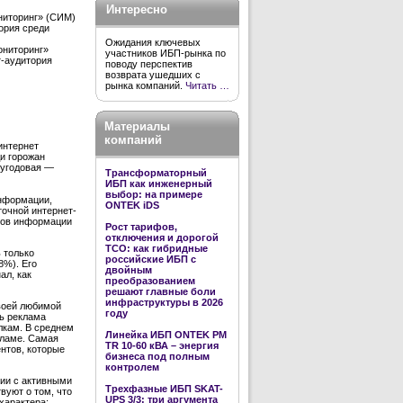
Интересно
ниторинг» (СИМ)
ория среди
Ожидания ключевых
ониторинг»
участников ИБП-рынка по
т-аудитория
поводу перспектив
возврата ушедших с
рынка компаний.
Читать …
Материалы
компаний
интернет
и горожан
лугодовая —
Трансформаторный
ИБП как инженерный
выбор: на примере
информации,
ONTEK iDS
точной интернет-
иков информации
Рост тарифов,
отключения и дорогой
TCO: как гибридные
 только
российские ИБП с
8%). Его
двойным
ал, как
преобразованием
решают главные боли
инфраструктуры в 2026
своей любимой
году
сь реклама
лкам. В среднем
Линейка ИБП ONTEK PM
кламе. Самая
TR 10-60 кВА – энергия
нтов, которые
бизнеса под полным
контролем
сии с активными
Трехфазные ИБП SKAT-
вуют о том, что
UPS 3/3: три аргумента
характера: