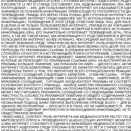
ИЗ ВАЖНЕЙШИХ МЕДИАНОСИТЕЛЕЙ. СУТОЧНАЯ ИНТЕРНЕТ-АУДИТОРИЯ СРЕДИ
В ВОЗРАСТЕ 12 ЛЕТ И СТАРШЕ СОСТАВЛЯЕТ 23%, НЕДЕЛЬНАЯ &MDASH; 35%, М
ПОЛУГОДОВАЯ — 44%. ДЛЯ ПОЛЬЗОВАТЕЛЕЙ ИНТЕРНЕТ ОН ОКАЗЫВАЕТСЯ ОД
ЗНАЧИМЫХ ИСТОЧНИКОВ ИНФОРМАЦИИ, ПРЕВОСХОДЯ ПО ПОПУЛЯРНОСТИ ДА
ТЕЛЕВИДЕНИЕ. ПРАВДА ЭТО ВЕРНО ПОКА ТОЛЬКО ДЛЯ СУТОЧНОЙ ИНТЕРНЕТ-АУ
79% ОТМЕЧАЮТ ИНТЕРНЕТ СРЕДИ НАИБОЛЕЕ ЧАСТО ИСПОЛЬЗУЕМЫХ ИСТОЧН
ИНФОРМАЦИИ ( ТЕЛЕВИДЕНИЕ В ЭТОЙ СРЕДЕ ОТМЕТИЛИ ЛИШЬ 76%). ДЛЯ НАС
В ЦЕЛОМ (А НЕ ТОЛЬКО ПОЛЬЗОВАТЕЛЕЙ ИНТЕРНЕТ), ПРИЧЕМ ЕСЛИ УЧИТЫВАТ
ГОРОДСКОЕ НАСЕЛЕНИЕ, ИНТЕРНЕТ ПОКА ЧЕТВЕРТЫЙ В РЕЙТИНГЕ ИСТОЧНИК
ИНФОРМАЦИИ (28%). ЕГО ЗНАЧИТЕЛЬНО ОПЕРЕЖАЕТ ТЕЛЕВИДЕНИЕ (87%), ПЕЧ
(40%), А ТАК ЖЕ ТАКОЙ КАНАЛ, КАК ИНФОРМАЦИЯ ОТ РОДСТВЕННИКОВ И ДРУЗЕЙ
ПОЛЬЗОВАТЕЛИ ИНТЕРНЕТ БОЛЕЕ ЛОЯЛЬНО, ЧЕМ СРЕДНИЙ ЖИТЕЛЬ, ОТНОСЯТ
В СВОЕЙ ЛЮБИМОЙ СРЕДЕ. ПРАКТИЧЕСКИ ВСЕ ИНТЕРНЕТ-ПОЛЬЗОВАТЕЛИ (93%
ЧТО ИМ ВСТРЕЧАЛАСЬ РЕКЛАМА В СЕТИ. ДОВОЛЬНО ВЕЛИКА (41%) ДОЛЯ ТЕХ, 
ПЕРЕХОДЫ ПО РЕКЛАМНЫМ ССЫЛКАМ. В СРЕДНЕМ ИНТЕРНЕТ-ПОЛЬЗОВАТЕЛИ
СПОКОЙНО ОТНОСЯТСЯ К ВСТРЕЧАЮЩЕЙСЯ ИМ В СЕТИ РЕКЛАМЕ. САМАЯ БОЛ
ТЕХ, КОГО ИНТЕРНЕТ-РЕКЛАМА РАЗДРАЖАЕТ, ЗАФИКСИРОВАНА СРЕДИ РЕСПОН
КОТОРЫЕ НЕ ПЕРЕХОДЯТ ПО РЕКЛАМНЫМ ССЫЛКАМ (45%). НА ВОСПРИЯТИИ И
РЕКЛАМЫ БОЛЬШОЕ ЗНАЧЕНИЕ, КАК ПОКАЗАЛИ ОН-ЛАЙН — ДИСКУССИИ С АКТ
ИНТЕРНЕТ-ПОЛЬЗОВАТЕЛЯМИ, ОКАЗЫВАЕТ ЕЕ ХАРАКТЕР. РЕЗУЛЬТАТЫ ДИСКУС
СВИДЕТЕЛЬСТВУЮТ О ТОМ, ЧТО ВЕРОЯТНЕЕ ВСЕГО ОТРИЦАТЕЛЬНУЮ РЕАКЦИ
РЕКЛАМНОЕ СООБЩЕНИЕ СЛЕДУЮЩЕГО ХАРАКТЕРА: - СПАМ-РАССЫЛКА; - ТРУД
ЗАКРЫВАЕМЫЕ, ВСПЛЫВАЮЩИЕ САМИ СОБОЙ БАННЕРЫ; - НАВЯЗЧИВОЕ, АГРЕ
КРИКЛИВОЕ СООБЩЕНИЕ; - СИТУАЦИЯ, КОГДА КОНТЕНТ РЕКЛАМЫ НЕ СООТВЕТ
ОСНОВНОМУ КОНТЕНТУ СТРАНИЦЫ; - НИЗКОЕ КАЧЕСТВО РЕКЛАМНОГО СООБЩЕ
РЕКЛАМА ЭРОТИЧЕСКОГО ХАРАКТЕРА. НА ПОЛОЖИТЕЛЬНУЮ РЕАКЦИЮ, ПЕРЕХО
МОЖЕТ РАССЧИТЫВАТЬ РЕКЛАМНОЕ СООБЩЕНИЕ СО СЛЕДУЮЩИМИ ХАРАКТЕРИ
УМЕСТНОСТЬ (СХОЖЕСТЬ РЕКЛАМНОЙ ТЕМАТИКИ И ОБЩЕГО СОДЕРЖАНИЯ САЙТ
КОНТЕКСТНОСТЬ — РЕКЛАМА КАК РЕАКЦИЯ НА ДЕЙСТВИТЕЛЬНЫЙ ИНТЕРЕС ПОЛ
НЕОБЫЧНЫЙ ПОДХОД, КАЧЕСТВЕННОЕ ВЫПОЛНЕНИЕ (ПРЕЖДЕ ВСЕГО — ДЛЯ БА
УДАЧНОЕ РАСПОЛОЖЕНИЕ — БРОСАЕТСЯ В ГЛАЗА, НО НЕ НАВЯЗЫВАЕТСЯ; - Р
СООБЩЕНИЕ СОДЕРЖИТ ИНТЕРЕСНУЮ И НЕОБХОДИМУЮ ИНФОРМАЦИЮ. ИСТО
ОБЩЕСТВЕННОЕ МНЕНИЕ
~SEARCHABLE_CONTENT--РОЛЬ ИНТЕРНЕТА КАК МЕДИАНОСИТЕЛЯ РАСТЕТ ПО
МАРТОВСКОГО ОПРОСА, ПРОВЕДЕННОГО &LAQUO;СОЦИО-ИНТЕРНЕТ-МОНИТО
(СИМ) ИНТЕРНЕТ СТАНОВИТСЯ ОДНИМ ИЗ ВАЖНЕЙШИХ МЕДИАНОСИТЕЛЕЙ. С
ИНТЕРНЕТ-АУДИТОРИЯ СРЕДИ ГОРОЖАН В ВОЗРАСТЕ 12 ЛЕТ И СТАРШЕ СОСТАВ
НЕДЕЛЬНАЯ &MDASH; &HELLIP; ПО ДАННЫМ МАРТОВСКОГО ОПРОСА, ПРОВЕДЕ