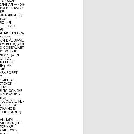
 ГОРОЖАН
ЕСЯЧНАЯ — 40%,
НИМ ИЗ САМЫХ
ЖЕ
ДИТОРИИ, ГДЕ
ИКОВ
ЕЛЕНИЯ
Ь ТОЛЬКО
ОВ
АТНАЯ ПРЕССА
 (29%).
СЯ К РЕКЛАМЕ
) УТВЕРЖДАЮТ,
КТО СОВЕРШАЕТ
 ДОВОЛЬНО
ЬШАЯ ДОЛЯ
ДЕНТОВ,
НТЕРНЕТ-
ИВНЫМИ
СИЙ
Ю ВЫЗОВЕТ
НО
ССИВНОЕ,
СТВУЕТ
НИЯ; -
Д ПО ССЫЛКЕ
СТИКАМИ: -
А); -
ЬЗОВАТЕЛЯ; -
ННЕРОВ); -
ЕКЛАМНОЕ
ЧНИК: ФОНД
 ДАННЫМ
РИНГ&RAQUO;
УТОЧНАЯ
ЛЯЕТ 23%,
ННОГО