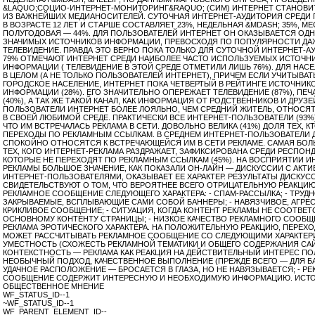
&LAQUO;СОЦИО-ИНТЕРНЕТ-МОНИТОРИНГ&RAQUO; (СИМ) ИНТЕРНЕТ СТАНОВ
ИЗ ВАЖНЕЙШИХ МЕДИАНОСИТЕЛЕЙ. СУТОЧНАЯ ИНТЕРНЕТ-АУДИТОРИЯ СРЕДИ
В ВОЗРАСТЕ 12 ЛЕТ И СТАРШЕ СОСТАВЛЯЕТ 23%, НЕДЕЛЬНАЯ &MDASH; 35%, М
ПОЛУГОДОВАЯ — 44%. ДЛЯ ПОЛЬЗОВАТЕЛЕЙ ИНТЕРНЕТ ОН ОКАЗЫВАЕТСЯ ОД
ЗНАЧИМЫХ ИСТОЧНИКОВ ИНФОРМАЦИИ, ПРЕВОСХОДЯ ПО ПОПУЛЯРНОСТИ ДА
ТЕЛЕВИДЕНИЕ. ПРАВДА ЭТО ВЕРНО ПОКА ТОЛЬКО ДЛЯ СУТОЧНОЙ ИНТЕРНЕТ-АУ
79% ОТМЕЧАЮТ ИНТЕРНЕТ СРЕДИ НАИБОЛЕЕ ЧАСТО ИСПОЛЬЗУЕМЫХ ИСТОЧН
ИНФОРМАЦИИ ( ТЕЛЕВИДЕНИЕ В ЭТОЙ СРЕДЕ ОТМЕТИЛИ ЛИШЬ 76%). ДЛЯ НАС
В ЦЕЛОМ (А НЕ ТОЛЬКО ПОЛЬЗОВАТЕЛЕЙ ИНТЕРНЕТ), ПРИЧЕМ ЕСЛИ УЧИТЫВАТ
ГОРОДСКОЕ НАСЕЛЕНИЕ, ИНТЕРНЕТ ПОКА ЧЕТВЕРТЫЙ В РЕЙТИНГЕ ИСТОЧНИК
ИНФОРМАЦИИ (28%). ЕГО ЗНАЧИТЕЛЬНО ОПЕРЕЖАЕТ ТЕЛЕВИДЕНИЕ (87%), ПЕЧ
(40%), А ТАК ЖЕ ТАКОЙ КАНАЛ, КАК ИНФОРМАЦИЯ ОТ РОДСТВЕННИКОВ И ДРУЗЕЙ
ПОЛЬЗОВАТЕЛИ ИНТЕРНЕТ БОЛЕЕ ЛОЯЛЬНО, ЧЕМ СРЕДНИЙ ЖИТЕЛЬ, ОТНОСЯТ
В СВОЕЙ ЛЮБИМОЙ СРЕДЕ. ПРАКТИЧЕСКИ ВСЕ ИНТЕРНЕТ-ПОЛЬЗОВАТЕЛИ (93%
ЧТО ИМ ВСТРЕЧАЛАСЬ РЕКЛАМА В СЕТИ. ДОВОЛЬНО ВЕЛИКА (41%) ДОЛЯ ТЕХ, 
ПЕРЕХОДЫ ПО РЕКЛАМНЫМ ССЫЛКАМ. В СРЕДНЕМ ИНТЕРНЕТ-ПОЛЬЗОВАТЕЛИ
СПОКОЙНО ОТНОСЯТСЯ К ВСТРЕЧАЮЩЕЙСЯ ИМ В СЕТИ РЕКЛАМЕ. САМАЯ БОЛ
ТЕХ, КОГО ИНТЕРНЕТ-РЕКЛАМА РАЗДРАЖАЕТ, ЗАФИКСИРОВАНА СРЕДИ РЕСПОН
КОТОРЫЕ НЕ ПЕРЕХОДЯТ ПО РЕКЛАМНЫМ ССЫЛКАМ (45%). НА ВОСПРИЯТИИ И
РЕКЛАМЫ БОЛЬШОЕ ЗНАЧЕНИЕ, КАК ПОКАЗАЛИ ОН-ЛАЙН — ДИСКУССИИ С АКТ
ИНТЕРНЕТ-ПОЛЬЗОВАТЕЛЯМИ, ОКАЗЫВАЕТ ЕЕ ХАРАКТЕР. РЕЗУЛЬТАТЫ ДИСКУС
СВИДЕТЕЛЬСТВУЮТ О ТОМ, ЧТО ВЕРОЯТНЕЕ ВСЕГО ОТРИЦАТЕЛЬНУЮ РЕАКЦИ
РЕКЛАМНОЕ СООБЩЕНИЕ СЛЕДУЮЩЕГО ХАРАКТЕРА: - СПАМ-РАССЫЛКА; - ТРУД
ЗАКРЫВАЕМЫЕ, ВСПЛЫВАЮЩИЕ САМИ СОБОЙ БАННЕРЫ; - НАВЯЗЧИВОЕ, АГРЕ
КРИКЛИВОЕ СООБЩЕНИЕ; - СИТУАЦИЯ, КОГДА КОНТЕНТ РЕКЛАМЫ НЕ СООТВЕТ
ОСНОВНОМУ КОНТЕНТУ СТРАНИЦЫ; - НИЗКОЕ КАЧЕСТВО РЕКЛАМНОГО СООБЩЕ
РЕКЛАМА ЭРОТИЧЕСКОГО ХАРАКТЕРА. НА ПОЛОЖИТЕЛЬНУЮ РЕАКЦИЮ, ПЕРЕХО
МОЖЕТ РАССЧИТЫВАТЬ РЕКЛАМНОЕ СООБЩЕНИЕ СО СЛЕДУЮЩИМИ ХАРАКТЕРИ
УМЕСТНОСТЬ (СХОЖЕСТЬ РЕКЛАМНОЙ ТЕМАТИКИ И ОБЩЕГО СОДЕРЖАНИЯ САЙТ
КОНТЕКСТНОСТЬ — РЕКЛАМА КАК РЕАКЦИЯ НА ДЕЙСТВИТЕЛЬНЫЙ ИНТЕРЕС ПОЛ
НЕОБЫЧНЫЙ ПОДХОД, КАЧЕСТВЕННОЕ ВЫПОЛНЕНИЕ (ПРЕЖДЕ ВСЕГО — ДЛЯ БА
УДАЧНОЕ РАСПОЛОЖЕНИЕ — БРОСАЕТСЯ В ГЛАЗА, НО НЕ НАВЯЗЫВАЕТСЯ; - Р
СООБЩЕНИЕ СОДЕРЖИТ ИНТЕРЕСНУЮ И НЕОБХОДИМУЮ ИНФОРМАЦИЮ. ИСТО
ОБЩЕСТВЕННОЕ МНЕНИЕ
WF_STATUS_ID--1
~WF_STATUS_ID--1
WF_PARENT_ELEMENT_ID--