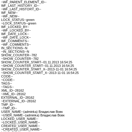
~WF_PARENT_ELEMENT_ID--
WF_LAST_HISTORY_ID--
~WF_LAST_HISTORY_ID--
WF_NEW--
~WF_NEW--
LOCK_STATUS--green
~LOCK_STATUS--green
WF_LOCKED_BY--
~WF_LOCKED_BY--
WF_DATE_LOCK--
~WF_DATE_LOCK--
WF_COMMENTS--
~WF_COMMENTS--
IN_SECTIONS--N
~IN_SECTIONS--N
SHOW_COUNTER--782
~SHOW_COUNTER--782
SHOW_COUNTER_START--01.11.2013 16:54:25
~SHOW_COUNTER_START--01.11.2013 16:54:25
SHOW_COUNTER_START_X--2013-11-01 16:54:25
~SHOW_COUNTER_START_X--2013-11-01 16:54:25
CODE--
~CODE--
TAGS--
~TAGS--
XML_ID--28162
~XML_ID--28162
EXTERNAL_ID--28162
~EXTERNAL_ID--28162
TMP_ID--
~TMP_ID--
USER_NAME--(adminka) Владислав Вовк
~USER_NAME--(adminka) Владислав Вовк
LOCKED_USER_NAME--
~LOCKED_USER_NAME--
CREATED_USER_NAME--
~CREATED_USER_NAME--