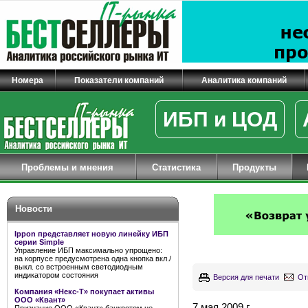
Номера
Показатели компаний
Аналитика компаний
ИБП и ЦОД
Проблемы и мнения
Статистика
Продукты
Новости
Ippon представляет новую линейку ИБП
серии Simple
Управление ИБП максимально упрощено:
на корпусе предусмотрена одна кнопка вкл./
выкл. со встроенным светодиодным
индикатором состояния
Версия для печати
От
Компания «Некс-Т» покупает активы
ООО «Квант»
7 мая 2009 г.