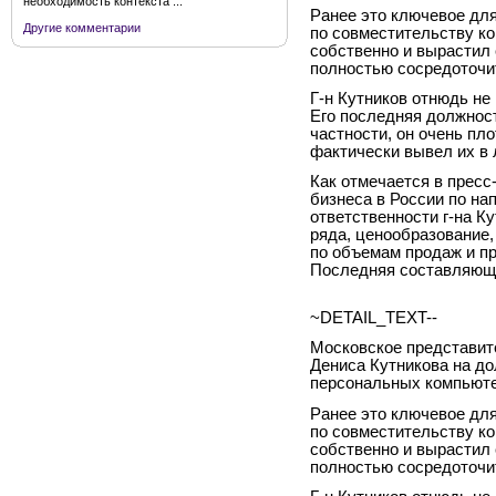
необходимость контекста ...
Ранее это ключевое для
Другие комментарии
по совместительству ко
собственно и вырастил 
полностью сосредоточит
Г-н Кутников отнюдь не 
Его последняя должност
частности, он очень пл
фактически вывел их в 
Как отмечается в пресс-
бизнеса в России по н
ответственности г-на К
ряда, ценообразование
по объемам продаж и п
Последняя составляюща
~DETAIL_TEXT--
Московское представит
Дениса Кутникова на д
персональных компьюте
Ранее это ключевое для
по совместительству ко
собственно и вырастил 
полностью сосредоточит