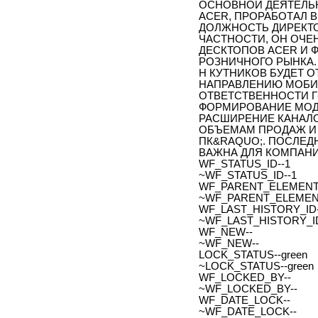
ОСНОВНОЙ ДЕЯТЕЛЬН
ACER, ПРОРАБОТАЛ В
ДОЛЖНОСТЬ ДИРЕКТО
ЧАСТНОСТИ, ОН ОЧ
ДЕСКТОПОВ ACER И 
РОЗНИЧНОГО РЫНКА. 
Н КУТНИКОВ БУДЕТ О
НАПРАВЛЕНИЮ МОБИ
ОТВЕТСТВЕННОСТИ Г
ФОРМИРОВАНИЕ МОД
РАСШИРЕНИЕ КАНАЛ
ОБЪЕМАМ ПРОДАЖ И
ПК&RAQUO;. ПОСЛЕ
ВАЖНА ДЛЯ КОМПАНИ
WF_STATUS_ID--1
~WF_STATUS_ID--1
WF_PARENT_ELEMENT_
~WF_PARENT_ELEMENT
WF_LAST_HISTORY_ID-
~WF_LAST_HISTORY_ID
WF_NEW--
~WF_NEW--
LOCK_STATUS--green
~LOCK_STATUS--green
WF_LOCKED_BY--
~WF_LOCKED_BY--
WF_DATE_LOCK--
~WF_DATE_LOCK--