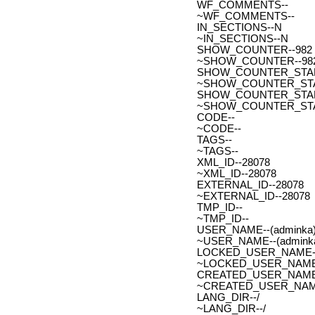
WF_COMMENTS--
~WF_COMMENTS--
IN_SECTIONS--N
~IN_SECTIONS--N
SHOW_COUNTER--982
~SHOW_COUNTER--98
SHOW_COUNTER_START--
~SHOW_COUNTER_START-
SHOW_COUNTER_START_
~SHOW_COUNTER_START
CODE--
~CODE--
TAGS--
~TAGS--
XML_ID--28078
~XML_ID--28078
EXTERNAL_ID--28078
~EXTERNAL_ID--28078
TMP_ID--
~TMP_ID--
USER_NAME--(adminka)
~USER_NAME--(adminka
LOCKED_USER_NAME-
~LOCKED_USER_NAME
CREATED_USER_NAME
~CREATED_USER_NAM
LANG_DIR--/
~LANG_DIR--/