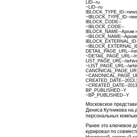
LID--ru
~LID--ru
IBLOCK_TYPE_ID--new
~IBLOCK_TYPE_ID--ne
IBLOCK_CODE--
~IBLOCK_CODE--
IBLOCK_NAME--Архив н
~IBLOCK_NAME--Архив 
IBLOCK_EXTERNAL_ID-
~IBLOCK_EXTERNAL_ID
DETAIL_PAGE_URL--/new
~DETAIL_PAGE_URL--/ne
LIST_PAGE_URL--/arhive
~LIST_PAGE_URL--/arhiv
CANONICAL_PAGE_URL
~CANONICAL_PAGE_UR
CREATED_DATE--2013.1
~CREATED_DATE--2013.
BP_PUBLISHED--Y
~BP_PUBLISHED--Y
Московское представи
Дениса Кутникова на
персональных компью
Ранее это ключевое д
курировал по совмест
Низовский, который со