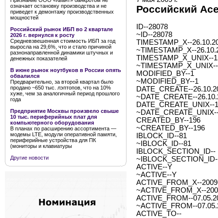
Признание ООО «Квант» банкротом не
означает остановку производства и не
Российский Ace
приведет к демонтажу производственных
мощностей
ID--28078
Российский рынок ИБП во 2 квартале
~ID--28078
2026 г. вернулся к росту
Средневзвешенная стоимость ИБП за год
TIMESTAMP_X--26.10.20
выросла на 29,6%, что и стало причиной
~TIMESTAMP_X--26.10.2
разнонаправленной динамики штучных и
TIMESTAMP_X_UNIX--1
денежных показателей
~TIMESTAMP_X_UNIX--
В июне рынок ноутбуков в России опять
MODIFIED_BY--1
обвалился
~MODIFIED_BY--1
Предварительно, за второй квартал было
продано ~650 тыс. лэптопов, что на 10%
DATE_CREATE--26.10.20
хуже, чем за аналогичный период прошлого
~DATE_CREATE--26.10.2
года
DATE_CREATE_UNIX--1
Предприятие Москвы произвело свыше
~DATE_CREATE_UNIX--
10 тыс. периферийных плат для
CREATED_BY--196
компьютерного оборудования
~CREATED_BY--196
В планах по расширению ассортимента —
модемы LTE, модули оперативной памяти,
IBLOCK_ID--81
периферийные устройства для ПК
~IBLOCK_ID--81
(мониторы и клавиатуры
IBLOCK_SECTION_ID--
Другие новости
~IBLOCK_SECTION_ID-
ACTIVE--Y
~ACTIVE--Y
ACTIVE_FROM_X--2009-0
~ACTIVE_FROM_X--2009-
ACTIVE_FROM--07.05.2
~ACTIVE_FROM--07.05.
ACTIVE_TO--