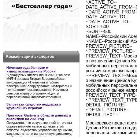
~ACTIVE_TO--
DATE_ACTIVE_FROM--0
~DATE_ACTIVE_FROM--
DATE_ACTIVE_TO--
~DATE_ACTIVE_TO--
SORT--500
~SORT--500
NAME--Российский Acer
~NAME--Российский Ace
PREVIEW_PICTURE--
~PREVIEW_PICTURE--
PREVIEW_TEXT--Москов
Комментарии экспертов
о назначении Дениса Ку
мобильных персональны
Нелегкая судьба науки и
российском рынке напр
импортозамещения в России
В двадцатых числах июня 2026 г. на базе
~PREVIEW_TEXT--Моско
МФТИ прошла Вторая Всероссийская
о назначении Дениса Ку
конференция «Печатная и гибкая
мобильных персональны
электроника: оборудование, материалы и
технологии», организованная Научным
российском рынке напр
центров мирового уровня «Центр
PREVIEW_TEXT_TYPE--
перспективной микроэлектроники».
~PREVIEW_TEXT_TYPE-
Запрет как средство поддержки
DETAIL_PICTURE--
крупнейших игроков
~DETAIL_PICTURE--
DETAIL_TEXT--
Прогнозы Gartner в области данных и
аналитики на 2026 год
Московское представит
Ожидается, что искусственный интеллект
окажет влияние на все аспекты этой
Дениса Кутникова на д
области: лидерство, управление данными,
персональных компьюте
кадровые стратегии, рыночную динамику,