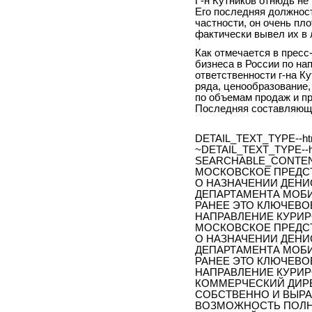
Г-н Кутников отнюдь не 
Его последняя должност
частности, он очень пл
фактически вывел их в 
Как отмечается в пресс-
бизнеса в России по н
ответственности г-на К
ряда, ценообразование
по объемам продаж и п
Последняя составляюща
DETAIL_TEXT_TYPE--ht
~DETAIL_TEXT_TYPE--h
SEARCHABLE_CONTEN
МОСКОВСКОЕ ПРЕДС
О НАЗНАЧЕНИИ ДЕНИ
ДЕПАРТАМЕНТА МОБ
РАНЕЕ ЭТО КЛЮЧЕВО
НАПРАВЛЕНИЕ КУРИР
МОСКОВСКОЕ ПРЕДС
О НАЗНАЧЕНИИ ДЕНИ
ДЕПАРТАМЕНТА МОБ
РАНЕЕ ЭТО КЛЮЧЕВО
НАПРАВЛЕНИЕ КУРИ
КОММЕРЧЕСКИЙ ДИРЕ
СОБСТВЕННО И ВЫРА
ВОЗМОЖНОСТЬ ПОЛН