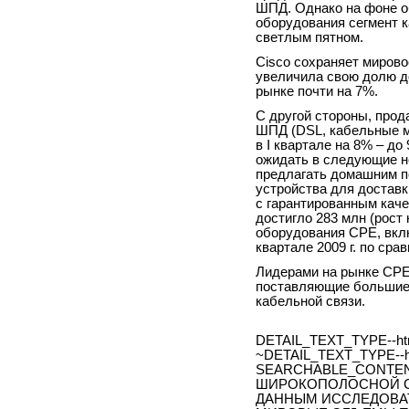
ШПД. Однако на фоне о
оборудования сегмент 
светлым пятном.
Cisco сохраняет мирово
увеличила свою долю д
рынке почти на 7%.
С другой стороны, прод
ШПД (DSL, кабельные м
в I квартале на 8% – д
ожидать в следующие не
предлагать домашним п
устройства для доставк
с гарантированным каче
достигло 283 млн (рост 
оборудования CPE, вкл
квартале 2009 г. по сра
Лидерами на рынке CPE
поставляющие большие 
кабельной связи.
DETAIL_TEXT_TYPE--ht
~DETAIL_TEXT_TYPE--h
SEARCHABLE_CONTE
ШИРОКОПОЛОСНОЙ СВ
ДАННЫМ ИССЛЕДОВАТ