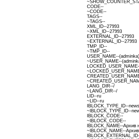
~SHOW_COUNTER_START
CODE--
~CODE--
TAGS--
~TAGS--
XML_ID--27993
~XML_ID--27993
EXTERNAL_ID--27993
~EXTERNAL_ID--27993
TMP_ID--
~TMP_ID--
USER_NAME--(adminka)
~USER_NAME--(adminka
LOCKED_USER_NAME-
~LOCKED_USER_NAME
CREATED_USER_NAME
~CREATED_USER_NAM
LANG_DIR--/
~LANG_DIR--/
LID--ru
~LID--ru
IBLOCK_TYPE_ID--new
~IBLOCK_TYPE_ID--ne
IBLOCK_CODE--
~IBLOCK_CODE--
IBLOCK_NAME--Архив н
~IBLOCK_NAME--Архив 
IBLOCK_EXTERNAL_ID-