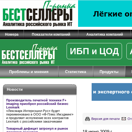
Номера
Показатели компаний
Аналитика компаний
ИБП и ЦОД
Проблемы и мнения
Статистика
Продукты
Новости
Производитель печатной техники F+
imaging приобрел российский бизнес
Lexmark
«Лексмарк Интернэшнл Рус» будет
переименовано в ООО «Ф-Плюс Имэджинг»
и продолжит исполнение всех контрактов
Версия для печати
От
Lexmark с российскими заказчиками
Товарный дефицит затронул и рынок
18 июня 2009 г.