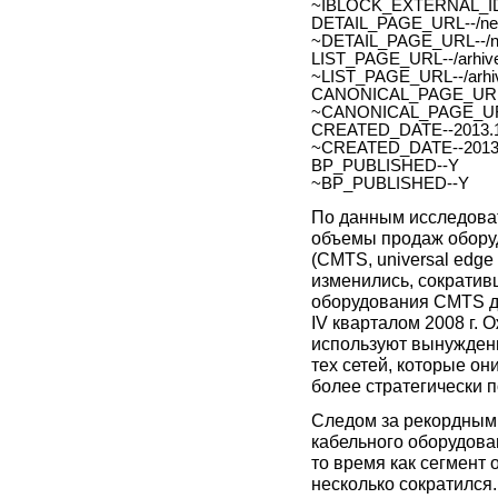
~IBLOCK_EXTERNAL_ID
DETAIL_PAGE_URL--/new
~DETAIL_PAGE_URL--/ne
LIST_PAGE_URL--/arhive
~LIST_PAGE_URL--/arhiv
CANONICAL_PAGE_URL
~CANONICAL_PAGE_UR
CREATED_DATE--2013.1
~CREATED_DATE--2013.
BP_PUBLISHED--Y
~BP_PUBLISHED--Y
По данным исследоват
объемы продаж обору
(CMTS, universal edge
изменились, сократив
оборудования CMTS да
IV кварталом 2008 г. 
используют вынужденн
тех сетей, которые он
более стратегически 
Следом за рекордными
кабельного оборудова
то время как сегмент
несколько сократился