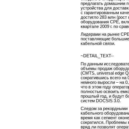
предлагать домашним п
устройства для доставк
с гарантированным каче
достигло 283 млн (рост 
оборудования CPE, вкл
квартале 2009 г. по сра
Лидерами на рынке CPE
поставляющие большие 
кабельной связи.
~DETAIL_TEXT--
По данным исследовател
объемы продаж оборудо
(CMTS, universal edge Q
сократившись всего на
немного выросли – на 0
что в этом году опера
полностью освоить емко
прошлый год, и будут б
систем DOCSIS 3.0.
Следом за рекордными п
кабельного оборудовани
время как сегмент окон
сократился. Проблемы в
вряд ли позволят опера