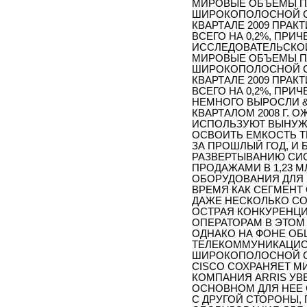
МИРОВЫЕ ОБЪЕМЫ П
ШИРОКОПОЛОСНОЙ СВЯ
КВАРТАЛЕ 2009 ПРА
ВСЕГО НА 0,2%, ПРИ
ИССЛЕДОВАТЕЛЬСКОЙ
МИРОВЫЕ ОБЪЕМЫ П
ШИРОКОПОЛОСНОЙ СВЯ
КВАРТАЛЕ 2009 ПРА
ВСЕГО НА 0,2%, ПР
НЕМНОГО ВЫРОСЛИ &N
КВАРТАЛОМ 2008 Г. 
ИСПОЛЬЗУЮТ ВЫНУЖ
ОСВОИТЬ ЕМКОСТЬ Т
ЗА ПРОШЛЫЙ ГОД, И 
РАЗВЕРТЫВАНИЮ СИС
ПРОДАЖАМИ В 1,23 МЛ
ОБОРУДОВАНИЯ ДЛЯ Ш
ВРЕМЯ КАК СЕГМЕНТ
ДАЖЕ НЕСКОЛЬКО СО
ОСТРАЯ КОНКУРЕНЦИ
ОПЕРАТОРАМ В ЭТОМ
ОДНАКО НА ФОНЕ ОБ
ТЕЛЕКОММУНИКАЦИО
ШИРОКОПОЛОСНОЙ С
CISCO СОХРАНЯЕТ М
КОМПАНИЯ ARRIS УВ
ОСНОВНОМ ДЛЯ НЕЕ 
С ДРУГОЙ СТОРОНЫ,