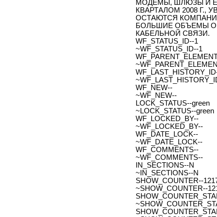
МОДЕМЫ, ШЛЮЗЫ И EMT
КВАРТАЛОМ 2008 Г., 
ОСТАЮТСЯ КОМПАНИ
БОЛЬШИЕ ОБЪЕМЫ ОБ
КАБЕЛЬНОЙ СВЯЗИ.
WF_STATUS_ID--1
~WF_STATUS_ID--1
WF_PARENT_ELEMENT_
~WF_PARENT_ELEMENT
WF_LAST_HISTORY_ID-
~WF_LAST_HISTORY_ID
WF_NEW--
~WF_NEW--
LOCK_STATUS--green
~LOCK_STATUS--green
WF_LOCKED_BY--
~WF_LOCKED_BY--
WF_DATE_LOCK--
~WF_DATE_LOCK--
WF_COMMENTS--
~WF_COMMENTS--
IN_SECTIONS--N
~IN_SECTIONS--N
SHOW_COUNTER--121
~SHOW_COUNTER--12
SHOW_COUNTER_START--
~SHOW_COUNTER_START-
SHOW_COUNTER_START_