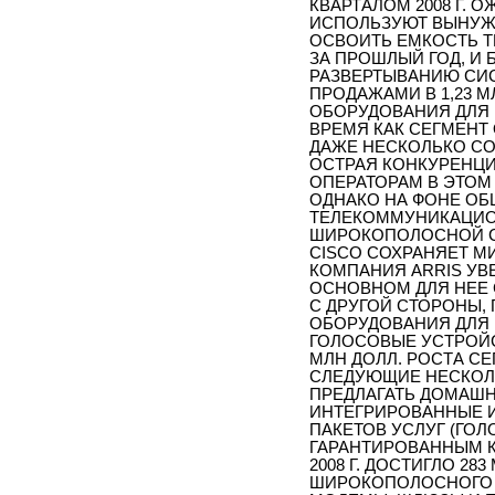
КВАРТАЛОМ 2008 Г. 
ИСПОЛЬЗУЮТ ВЫНУЖ
ОСВОИТЬ ЕМКОСТЬ Т
ЗА ПРОШЛЫЙ ГОД, И 
РАЗВЕРТЫВАНИЮ СИС
ПРОДАЖАМИ В 1,23 МЛ
ОБОРУДОВАНИЯ ДЛЯ Ш
ВРЕМЯ КАК СЕГМЕНТ
ДАЖЕ НЕСКОЛЬКО СО
ОСТРАЯ КОНКУРЕНЦИ
ОПЕРАТОРАМ В ЭТОМ
ОДНАКО НА ФОНЕ ОБ
ТЕЛЕКОММУНИКАЦИО
ШИРОКОПОЛОСНОЙ С
CISCO СОХРАНЯЕТ М
КОМПАНИЯ ARRIS УВ
ОСНОВНОМ ДЛЯ НЕЕ 
С ДРУГОЙ СТОРОНЫ,
ОБОРУДОВАНИЯ ДЛЯ 
ГОЛОСОВЫЕ УСТРОЙСТ
МЛН ДОЛЛ. РОСТА С
СЛЕДУЮЩИЕ НЕСКОЛЬ
ПРЕДЛАГАТЬ ДОМАШ
ИНТЕГРИРОВАННЫЕ И
ПАКЕТОВ УСЛУГ (ГОЛ
ГАРАНТИРОВАННЫМ К
2008 Г. ДОСТИГЛО 283
ШИРОКОПОЛОСНОГО 