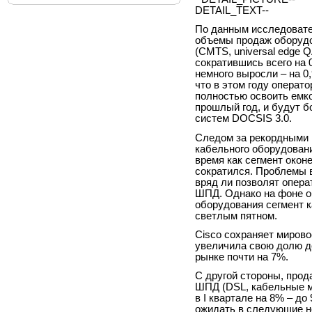
DETAIL_TEXT--
По данным исследовател
объемы продаж оборудо
(CMTS, universal edge Q
сократившись всего на
немного выросли – на 0
что в этом году опера
полностью освоить емко
прошлый год, и будут б
систем DOCSIS 3.0.
Следом за рекордными п
кабельного оборудовани
время как сегмент окон
сократился. Проблемы в
вряд ли позволят опера
ШПД. Однако на фоне о
оборудования сегмент 
светлым пятном.
Cisco сохраняет мирово
увеличила свою долю д
рынке почти на 7%.
С другой стороны, прод
ШПД (DSL, кабельные м
в I квартале на 8% – д
ожидать в следующие не