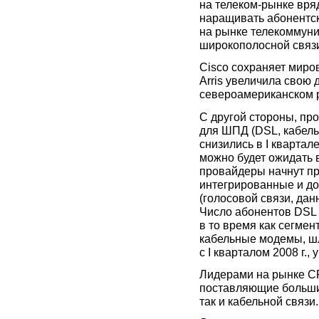
на телеком-рынке вря
наращивать абонентс
на рынке телекоммуни
широкополосной связи
Cisco сохраняет миро
Arris увеличила свою
североамериканском р
С другой стороны, пр
для ШПД (DSL, кабел
снизились в I квартал
можно будет ожидать в
провайдеры начнут п
интегрированные и дор
(голосовой связи, дан
Число абонентов DSL в
в то время как сегме
кабельные модемы, шл
с I кварталом 2008 г.,
Лидерами на рынке CP
поставляющие больши
так и кабельной связи.