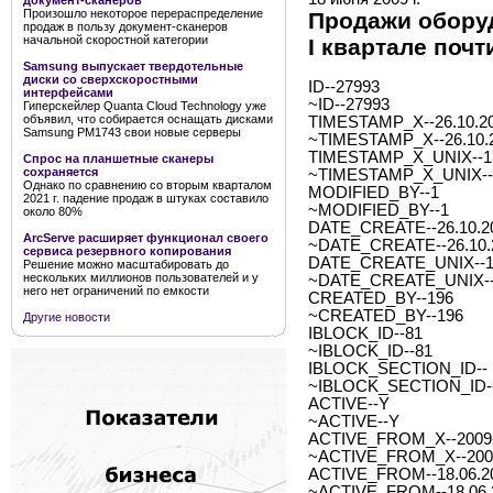
документ-сканеров
Произошло некоторое перераспределение
Продажи обору
продаж в пользу документ-сканеров
начальной скоростной категории
I квартале почт
Samsung выпускает твердотельные
диски со сверхскоростными
ID--27993
интерфейсами
~ID--27993
Гиперскейлер Quanta Cloud Technology уже
объявил, что собирается оснащать дисками
TIMESTAMP_X--26.10.20
Samsung PM1743 свои новые серверы
~TIMESTAMP_X--26.10.2
TIMESTAMP_X_UNIX--1
Спрос на планшетные сканеры
сохраняется
~TIMESTAMP_X_UNIX--
Однако по сравнению со вторым кварталом
MODIFIED_BY--1
2021 г. падение продаж в штуках составило
~MODIFIED_BY--1
около 80%
DATE_CREATE--26.10.20
ArcServe расширяет функционал своего
~DATE_CREATE--26.10.2
сервиса резервного копирования
DATE_CREATE_UNIX--1
Решение можно масштабировать до
нескольких миллионов пользователей и у
~DATE_CREATE_UNIX--
него нет ограничений по емкости
CREATED_BY--196
~CREATED_BY--196
Другие новости
IBLOCK_ID--81
~IBLOCK_ID--81
IBLOCK_SECTION_ID--
~IBLOCK_SECTION_ID-
ACTIVE--Y
~ACTIVE--Y
ACTIVE_FROM_X--2009-0
~ACTIVE_FROM_X--2009-
ACTIVE_FROM--18.06.2
~ACTIVE_FROM--18.06.