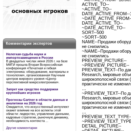
ACTIVE_TO--
~ACTIVE_TO--
DATE_ACTIVE_FROM--1
~DATE_ACTIVE_FROM--
DATE_ACTIVE_TO--
~DATE_ACTIVE_TO--
SORT--500
~SORT--500
NAME--Продажи оборудо
Комментарии экспертов
не снизились
~NAME--Продажи оборуд
Нелегкая судьба науки и
не снизились
импортозамещения в России
PREVIEW_PICTURE--
В двадцатых числах июня 2026 г. на базе
МФТИ прошла Вторая Всероссийская
~PREVIEW_PICTURE--
конференция «Печатная и гибкая
PREVIEW_TEXT--По данн
электроника: оборудование, материалы и
Research, мировые объ
технологии», организованная Научным
центров мирового уровня «Центр
широкополосной связи (
перспективной микроэлектроники».
практически не изменил
…
Запрет как средство поддержки
крупнейших игроков
~PREVIEW_TEXT--По дан
Research, мировые объ
Прогнозы Gartner в области данных и
широкополосной связи (
аналитики на 2026 год
Ожидается, что искусственный интеллект
практически не изменил
окажет влияние на все аспекты этой
…
области: лидерство, управление данными,
PREVIEW_TEXT_TYPE--
кадровые стратегии, рыночную динамику,
необходимость контекста ...
~PREVIEW_TEXT_TYPE-
DETAIL_PICTURE--
Другие комментарии
~DETAIL_PICTURE--