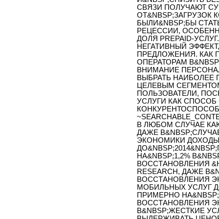
СВЯЗИ ПОЛУЧАЮТ С
ОТ&NBSP;ЗАГРУЗОК 
БЫЛИ&NBSP;БЫ СТА
РЕЦЕССИИ, ОСОБЕНН
ДОЛЯ PREPAID-УСЛУ
НЕГАТИВНЫЙ ЭФФЕКТ
ПРЕДЛОЖЕНИЯ. КАК 
ОПЕРАТОРАМ В&NBSP
ВНИМАНИЕ ПЕРСОНАЛ
ВЫБРАТЬ НАИБОЛЕЕ
ЦЕЛЕВЫМ СЕГМЕНТОМ
ПОЛЬЗОВАТЕЛИ, ПОС
УСЛУГИ КАК СПОСОБ
КОНКУРЕНТОСПОСОБ
~SEARCHABLE_CONTE
В ЛЮБОМ СЛУЧАЕ КА
ДАЖЕ В&NBSP;СЛУЧА
ЭКОНОМИКИ ДОХОДЫ
ДО&NBSP;2014&NBSP;
НА&NBSP;1,2% В&NBS
ВОССТАНОВЛЕНИЯ &H
RESEARCH, ДАЖЕ В&
ВОССТАНОВЛЕНИЯ Э
МОБИЛЬНЫХ УСЛУГ ДО
ПРИМЕРНО НА&NBSP;
ВОССТАНОВЛЕНИЯ Э
В&NBSP;ЖЕСТКИЕ УС
ВЫДЕРЖИВАТЬ ЦЕНО