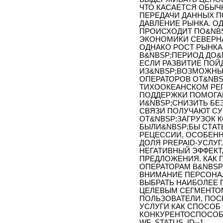
ЧТО КАСАЕТСЯ ОБЫЧ
ПЕРЕДАЧИ ДАННЫХ П
ДАВЛЕНИЕ РЫНКА. О
ПРОИСХОДИТ ПО&NBS
ЭКОНОМИКИ СЕВЕРНА
ОДНАКО РОСТ РЫНКА
В&NBSP;ПЕРИОД ДО&N
ЕСЛИ РАЗВИТИЕ ПОЙ
ИЗ&NBSP;ВОЗМОЖНЫХ
ОПЕРАТОРОВ ОТ&NBS
ТИХООКЕАНСКОМ РЕГ
ПОДДЕРЖКИ ПОМОГА
И&NBSP;СНИЗИТЬ БЕ
СВЯЗИ ПОЛУЧАЮТ С
ОТ&NBSP;ЗАГРУЗОК 
БЫЛИ&NBSP;БЫ СТА
РЕЦЕССИИ, ОСОБЕНН
ДОЛЯ PREPAID-УСЛУ
НЕГАТИВНЫЙ ЭФФЕКТ
ПРЕДЛОЖЕНИЯ. КАК 
ОПЕРАТОРАМ В&NBSP
ВНИМАНИЕ ПЕРСОНАЛ
ВЫБРАТЬ НАИБОЛЕЕ
ЦЕЛЕВЫМ СЕГМЕНТОМ
ПОЛЬЗОВАТЕЛИ, ПОС
УСЛУГИ КАК СПОСОБ
КОНКУРЕНТОСПОСОБ
WF_STATUS_ID--1