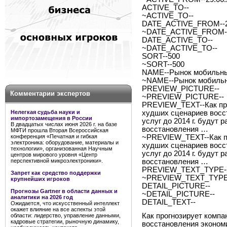
ACTIVE_TO--
~ACTIVE_TO--
DATE_ACTIVE_FROM--2
~DATE_ACTIVE_FROM--
DATE_ACTIVE_TO--
~DATE_ACTIVE_TO--
SORT--500
~SORT--500
NAME--Рынок мобильных
~NAME--Рынок мобильны
PREVIEW_PICTURE--
Комментарии экспертов
~PREVIEW_PICTURE--
PREVIEW_TEXT--Как про
Нелегкая судьба науки и
худших сценариев восс
импортозамещения в России
услуг до 2014 г. будут 
В двадцатых числах июня 2026 г. на базе
восстановления …
МФТИ прошла Вторая Всероссийская
конференция «Печатная и гибкая
~PREVIEW_TEXT--Как пр
электроника: оборудование, материалы и
худших сценариев восс
технологии», организованная Научным
услуг до 2014 г. будут 
центров мирового уровня «Центр
перспективной микроэлектроники».
восстановления …
PREVIEW_TEXT_TYPE--
Запрет как средство поддержки
~PREVIEW_TEXT_TYPE-
крупнейших игроков
DETAIL_PICTURE--
Прогнозы Gartner в области данных и
~DETAIL_PICTURE--
аналитики на 2026 год
DETAIL_TEXT--
Ожидается, что искусственный интеллект
окажет влияние на все аспекты этой
Как прогнозирует компа
области: лидерство, управление данными,
кадровые стратегии, рыночную динамику,
восстановления эконом