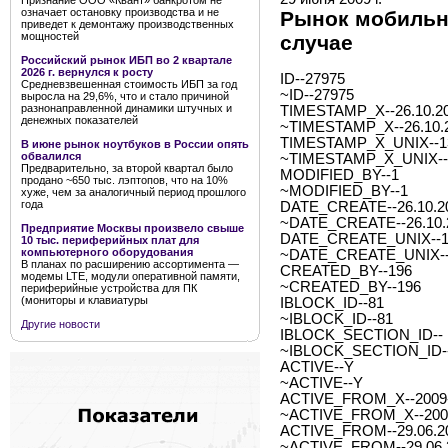
Признание ООО «Квант» банкротом не
означает остановку производства и не
Рынок мобильны
приведет к демонтажу производственных
мощностей
случае
Российский рынок ИБП во 2 квартале
2026 г. вернулся к росту
ID--27975
Средневзвешенная стоимость ИБП за год
~ID--27975
выросла на 29,6%, что и стало причиной
разнонаправленной динамики штучных и
TIMESTAMP_X--26.10.20
денежных показателей
~TIMESTAMP_X--26.10.2
TIMESTAMP_X_UNIX--1
В июне рынок ноутбуков в России опять
обвалился
~TIMESTAMP_X_UNIX--
Предварительно, за второй квартал было
MODIFIED_BY--1
продано ~650 тыс. лэптопов, что на 10%
~MODIFIED_BY--1
хуже, чем за аналогичный период прошлого
года
DATE_CREATE--26.10.20
~DATE_CREATE--26.10.2
Предприятие Москвы произвело свыше
DATE_CREATE_UNIX--1
10 тыс. периферийных плат для
компьютерного оборудования
~DATE_CREATE_UNIX--
В планах по расширению ассортимента —
CREATED_BY--196
модемы LTE, модули оперативной памяти,
~CREATED_BY--196
периферийные устройства для ПК
(мониторы и клавиатуры
IBLOCK_ID--81
~IBLOCK_ID--81
Другие новости
IBLOCK_SECTION_ID--
~IBLOCK_SECTION_ID-
ACTIVE--Y
~ACTIVE--Y
ACTIVE_FROM_X--2009-0
~ACTIVE_FROM_X--2009-
ACTIVE_FROM--29.06.2
~ACTIVE_FROM--29.06.