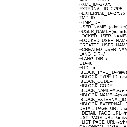
~XML_ID--27975
EXTERNAL_ID--27975
~EXTERNAL_ID--27975
TMP_ID--
~TMP_ID--
USER_NAME--(adminka)
~USER_NAME--(adminka
LOCKED_USER_NAME-
~LOCKED_USER_NAME
CREATED_USER_NAME
~CREATED_USER_NAM
LANG_DIR--/
~LANG_DIR--/
LID--ru
~LID--ru
IBLOCK_TYPE_ID--new
~IBLOCK_TYPE_ID--ne
IBLOCK_CODE--
~IBLOCK_CODE--
IBLOCK_NAME--Архив н
~IBLOCK_NAME--Архив 
IBLOCK_EXTERNAL_ID-
~IBLOCK_EXTERNAL_ID
DETAIL_PAGE_URL--/new
~DETAIL_PAGE_URL--/ne
LIST_PAGE_URL--/arhive
~LIST_PAGE_URL--/arhiv
CANONICAL_PAGE_URL