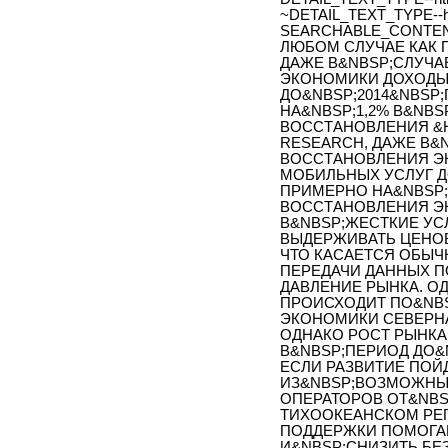
~DETAIL_TEXT_TYPE--h
SEARCHABLE_CONTEN
ЛЮБОМ СЛУЧАЕ КАК 
ДАЖЕ В&NBSP;СЛУЧА
ЭКОНОМИКИ ДОХОДЫ
ДО&NBSP;2014&NBSP;
НА&NBSP;1,2% В&NBS
ВОССТАНОВЛЕНИЯ &H
RESEARCH, ДАЖЕ В&
ВОССТАНОВЛЕНИЯ Э
МОБИЛЬНЫХ УСЛУГ ДО
ПРИМЕРНО НА&NBSP;
ВОССТАНОВЛЕНИЯ Э
В&NBSP;ЖЕСТКИЕ УС
ВЫДЕРЖИВАТЬ ЦЕНО
ЧТО КАСАЕТСЯ ОБЫЧ
ПЕРЕДАЧИ ДАННЫХ П
ДАВЛЕНИЕ РЫНКА. О
ПРОИСХОДИТ ПО&NBS
ЭКОНОМИКИ СЕВЕРНА
ОДНАКО РОСТ РЫНКА
В&NBSP;ПЕРИОД ДО&N
ЕСЛИ РАЗВИТИЕ ПОЙ
ИЗ&NBSP;ВОЗМОЖНЫХ
ОПЕРАТОРОВ ОТ&NBS
ТИХООКЕАНСКОМ РЕГ
ПОДДЕРЖКИ ПОМОГА
И&NBSP;СНИЗИТЬ БЕ