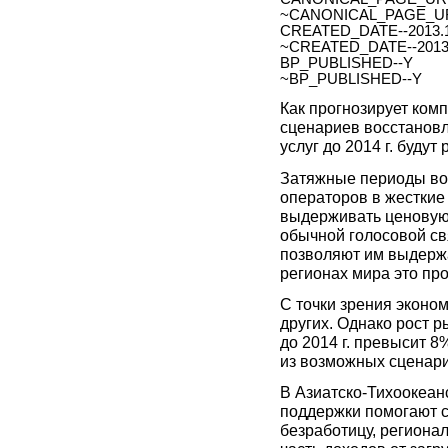
~CANONICAL_PAGE_UR
CREATED_DATE--2013.1
~CREATED_DATE--2013.
BP_PUBLISHED--Y
~BP_PUBLISHED--Y
Как прогнозирует комп
сценариев восстанов
услуг до 2014 г. будут
Затяжные периоды во
операторов в жесткие
выдерживать ценовую 
обычной голосовой св
позволяют им выдержа
регионах мира это про
С точки зрения эконо
других. Однако рост р
до 2014 г. превысит 8
из возможных сценари
В Азиатско-Тихоокеан
поддержки помогают с
безработицу, региона