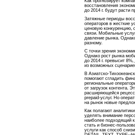
Как прогнозирует компа
восстановления эконом
до 2014 г. будут расти п
Затяжные периоды восс
операторов в жесткие у
ценовую конкуренцию, о
связи. Мобильные услу
давление рынка. Однако
разному.
С точки зрения экономи
Однако рост рынка моби
до 2014 г. превысит 8%
из возможных сценариев
В Азиатско-Тихоокеанск
помогают сгладить фина
региональные оператор
от загрузок контента. 
расширяющейся рецессии
prepaid-услуг. Но опер
на рынок новые предло
Как полагают аналитик
уделять внимание перс
наиболее подходящий к
стать и бизнес-пользов
услуги как способ сниз
DETAIL_TEXT_TYPE--ht