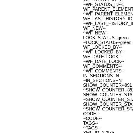
~WF_STATUS_ID--1
WF_PARENT_ELEMENT_
~WF_PARENT_ELEMENT
WF_LAST_HISTORY_ID-
~WF_LAST_HISTORY_ID
WF_NEW--
~WF_NEW--
LOCK_STATUS--green
~LOCK_STATUS--green
WF_LOCKED_BY--
~WF_LOCKED_BY--
WF_DATE_LOCK--
~WF_DATE_LOCK--
WF_COMMENTS--
~WF_COMMENTS--
IN_SECTIONS--N
~IN_SECTIONS--N
SHOW_COUNTER--891
~SHOW_COUNTER--89
SHOW_COUNTER_START--
~SHOW_COUNTER_START-
SHOW_COUNTER_START_
~SHOW_COUNTER_START
CODE--
~CODE--
TAGS--
~TAGS--
XML_ID--27975