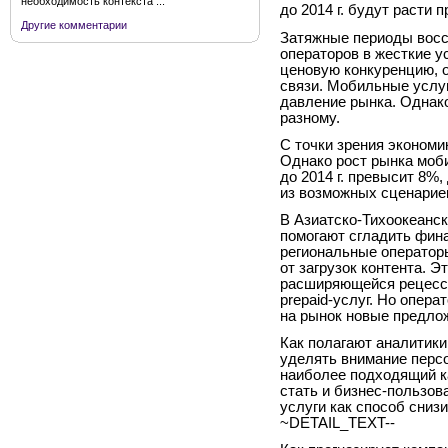
необходимость контекста ...
до 2014 г. будут расти п
Другие комментарии
Затяжные периоды восс
операторов в жесткие у
ценовую конкуренцию, о
связи. Мобильные услу
давление рынка. Однако
разному.
С точки зрения экономи
Однако рост рынка моби
до 2014 г. превысит 8%
из возможных сценариев
В Азиатско-Тихоокеанск
помогают сгладить фина
региональные оператор
от загрузок контента. 
расширяющейся рецессии
prepaid-услуг. Но опер
на рынок новые предло
Как полагают аналитик
уделять внимание перс
наиболее подходящий к
стать и бизнес-пользов
услуги как способ сниз
~DETAIL_TEXT--