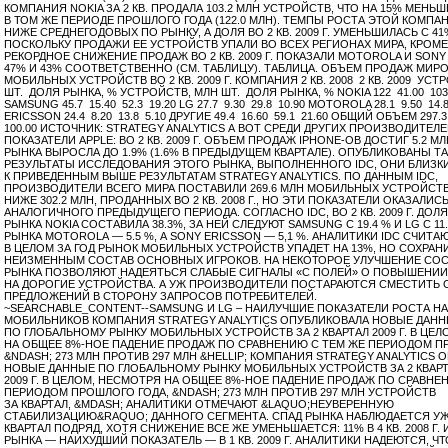
КОМПАНИЯ NOKIA ЗА 2 КВ. ПРОДАЛА 103.2 МЛН УСТРОЙСТВ, ЧТО НА 15% МЕНЬШ
В ТОМ ЖЕ ПЕРИОДЕ ПРОШЛОГО ГОДА (122.0 МЛН). ТЕМПЫ РОСТА ЭТОЙ КОМПА
НИЖЕ СРЕДНЕГОДОВЫХ ПО РЫНКУ, А ДОЛЯ ВО 2 КВ. 2009 Г. УМЕНЬШИЛАСЬ С 41
ПОСКОЛЬКУ ПРОДАЖИ ЕЕ УСТРОЙСТВ УПАЛИ ВО ВСЕХ РЕГИОНАХ МИРА, КРОМЕ
РЕКОРДНОЕ СНИЖЕНИЕ ПРОДАЖ ВО 2 КВ. 2009 Г. ПОКАЗАЛИ MOTOROLA И SONY
47% И 43% СООТВЕТСТВЕННО (СМ. ТАБЛИЦУ). ТАБЛИЦА. ОБЪЕМ ПРОДАЖ МИР
МОБИЛЬНЫХ УСТРОЙСТВ ВО 2 КВ. 2009 Г. КОМПАНИЯ 2 КВ. 2008 2 КВ. 2009 УСТ
ШТ. ДОЛЯ РЫНКА, % УСТРОЙСТВ, МЛН ШТ. ДОЛЯ РЫНКА, % NOKIA 122 41.00 103.
SAMSUNG 45.7 15.40 52.3 19.20 LG 27.7 9.30 29.8 10.90 MOTOROLA 28.1 9.50 14.
ERICSSON 24.4 8.20 13.8 5.10 ДРУГИЕ 49.4 16.60 59.1 21.60 ОБЩИЙ ОБЪЕМ 297.3
100.00 ИСТОЧНИК: STRATEGY ANALYTICS А ВОТ СРЕДИ ДРУГИХ ПРОИЗВОДИТЕ
ПОКАЗАТЕЛИ APPLE: ВО 2 КВ. 2009 Г. ОБЪЕМ ПРОДАЖ IPHONE-ОВ ДОСТИГ 5.2 МЛ
РЫНКА ВЫРОСЛА ДО 1.9% (1.6% В ПРЕДЫДУЩЕМ КВАРТАЛЕ). ОПУБЛИКОВАНЫ Т
РЕЗУЛЬТАТЫ ИССЛЕДОВАНИЯ ЭТОГО РЫНКА, ВЫПОЛНЕННОГО IDC, ОНИ БЛИЗК
К ПРИВЕДЕННЫМ ВЫШЕ РЕЗУЛЬТАТАМ STRATEGY ANALYTICS. ПО ДАННЫМ IDC,
ПРОИЗВОДИТЕЛИ ВСЕГО МИРА ПОСТАВИЛИ 269.6 МЛН МОБИЛЬНЫХ УСТРОЙСТВ,
НИЖЕ 302.2 МЛН, ПРОДАННЫХ ВО 2 КВ. 2008 Г., НО ЭТИ ПОКАЗАТЕЛИ ОКАЗАЛИС
АНАЛОГИЧНОГО ПРЕДЫДУЩЕГО ПЕРИОДА. СОГЛАСНО IDC, ВО 2 КВ. 2009 Г. ДО
РЫНКА NOKIA СОСТАВИЛА 38.3%, ЗА НЕЙ СЛЕДУЮТ SAMSUNG С 19.4 % И LG C 11.
РЫНКА MOTOROLA — 5.5 %, А SONY ERICSSON — 5,1 %. АНАЛИТИКИ IDC СЧИТАЮ
В ЦЕЛОМ ЗА ГОД РЫНОК МОБИЛЬНЫХ УСТРОЙСТВ УПАДЕТ НА 13%, НО СОХРАН
НЕИЗМЕННЫМ СОСТАВ ОСНОВНЫХ ИГРОКОВ. НА НЕКОТОРОЕ УЛУЧШЕНИЕ СО
РЫНКА ПОЗВОЛЯЮТ НАДЕЯТЬСЯ СЛАБЫЕ СИГНАЛЫ «С ПОЛЕЙ» О ПОВЫШЕНИИ
НА ДОРОГИЕ УСТРОЙСТВА. А УЖ ПРОИЗВОДИТЕЛИ ПОСТАРАЮТСЯ СМЕСТИТЬ 
ПРЕДЛОЖЕНИЙ В СТОРОНУ ЗАПРОСОВ ПОТРЕБИТЕЛЕЙ.
~SEARCHABLE_CONTENT--SAMSUNG И LG – НАИЛУЧШИЕ ПОКАЗАТЕЛИ РОСТА Н
МОБИЛЬНИКОВ КОМПАНИЯ STRATEGY ANALYTICS ОПУБЛИКОВАЛА НОВЫЕ ДАН
ПО ГЛОБАЛЬНОМУ РЫНКУ МОБИЛЬНЫХ УСТРОЙСТВ ЗА 2 КВАРТАЛ 2009 Г. В ЦЕ
НА ОБЩЕЕ 8%-НОЕ ПАДЕНИЕ ПРОДАЖ ПО СРАВНЕНИЮ С ТЕМ ЖЕ ПЕРИОДОМ П
&NDASH; 273 МЛН ПРОТИВ 297 МЛН &HELLIP; КОМПАНИЯ STRATEGY ANALYTICS
НОВЫЕ ДАННЫЕ ПО ГЛОБАЛЬНОМУ РЫНКУ МОБИЛЬНЫХ УСТРОЙСТВ ЗА 2 КВАР
2009 Г. В ЦЕЛОМ, НЕСМОТРЯ НА ОБЩЕЕ 8%-НОЕ ПАДЕНИЕ ПРОДАЖ ПО СРАВНЕ
ПЕРИОДОМ ПРОШЛОГО ГОДА, &NDASH; 273 МЛН ПРОТИВ 297 МЛН УСТРОЙСТВ
ЗА КВАРТАЛ, &MDASH; АНАЛИТИКИ ОТМЕЧАЮТ &LAQUO;НЕУВЕРЕННУЮ
СТАБИЛИЗАЦИЮ&RAQUO; ДАННОГО СЕГМЕНТА. СПАД РЫНКА НАБЛЮДАЕТСЯ УЖ
КВАРТАЛ ПОДРЯД, ХОТЯ СНИЖЕНИЕ ВСЕ ЖЕ УМЕНЬШАЕТСЯ: 11% В 4 КВ. 2008 Г.
РЫНКА — НАИХУДШИЙ ПОКАЗАТЕЛЬ — В 1 КВ. 2009 Г. АНАЛИТИКИ НАДЕЮТСЯ, Ч