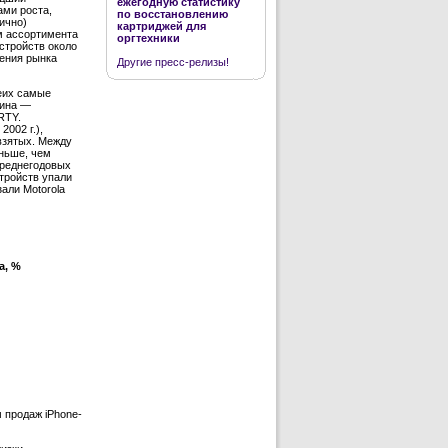
ежегодную статистику
ами роста,
по восстановлению
тично)
картриджей для
м ассортимента
оргтехники
устройств около
дения рынка
Другие пресс-релизы!
еих самые
чина —
RTY.
002 г.),
 взятых. Между
еньше, чем
среднегодовых
стройств упали
зали Motorola
а, %
м продаж iPhone-