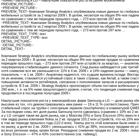
~NAME--Samsung и LG – наилучшие показатели роста на рынке мобильников
PREVIEW_PICTURE--
~PREVIEW_PICTURE--
PREVIEW_TEXT--Компания Strategy Analytics опубликовала новые данные по глобаль
мобильных устройств за 2 квартал 2009 г. В целом, несмотря на общее 8%-ное паден
по сравнению с тем же периодом прошлого года, – 273 млн против 297 млн …
~PREVIEW_TEXT--Компания Strategy Analytics опубликовала новые данные по глобал
мобильных устройств за 2 квартал 2009 г. В целом, несмотря на общее 8%-ное паден
по сравнению с тем же периодом прошлого года, – 273 млн против 297 млн …
PREVIEW_TEXT_TYPE--text
~PREVIEW_TEXT_TYPE--text
DETAIL_PICTURE--
~DETAIL_PICTURE--
DETAIL_TEXT--
Компания Strategy Analytics опубликовала новые данные по глобальному рынку моби
за 2 квартал 2009 г. В целом, несмотря на общее 8%-ное падение продаж по сравнени
периодом прошлого года, – 273 млн против 297 млн устройств за квартал, — аналити
«неуверенную стабилизацию» данного сегмента. Спад рынка наблюдается уже третий 
хотя снижение все же уменьшается: 11% в 4 кв. 2008 г. и 14% падения рынка — наих
показатель — в 1 кв. 2009 г. Аналитики надеются, что худшие времена позади. Вектор
по их мнению, становятся устойчивый спрос в таких странах, как Китай, а также (час
повышение активности ретейлеров, связанное с пополнением запасов и расширение
устройств. В 3 кв. 2009 г. Strategy Analytics прогнозирует объем поставок мобильных 
290 млн., т. е. на 5% ниже прошлогоднего уровня, считая, что тенденция снижения па
продолжится в последнем полугодии 2009 г.
Наилучшие показатели роста у южнокорейских фирм Samsung и LG — доли рынка об
высокие из тех, что демонстрировались ими ранее — 19 и 11 % соответственно. При
стабильный спрос на трубки с сенсорным экраном (touchphones) и клавиатурой QWE
За последние семь лет доля рынка Samsung почти удвоилась (сравним с 10% во 2 кв. 2
а у LG сегодня такая же доля рынка, как у Motorola (5%) и Sony Ericsson (5%) вместе
тем лидер рынка компания Nokia за 2 кв. продала 103.2 млн устройств, что на 15% м
в том же периоде прошлого года (122.0 млн). Темпы роста этой компании были ниже 
по рынку, а доля во 2 кв. 2009 г. уменьшилась с 41% до 38%, поскольку продажи ее у
во всех регионах мира, кроме Китая. Рекордное снижение продаж во 2 кв. 2009 г. пока
и Sony Ericsson — 47% и 43% соответственно (см. таблицу).