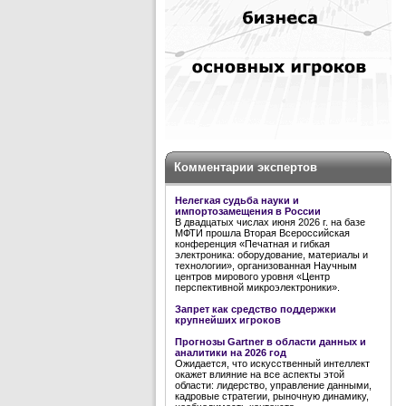
Комментарии экспертов
Нелегкая судьба науки и
импортозамещения в России
В двадцатых числах июня 2026 г. на базе
МФТИ прошла Вторая Всероссийская
конференция «Печатная и гибкая
электроника: оборудование, материалы и
технологии», организованная Научным
центров мирового уровня «Центр
перспективной микроэлектроники».
Запрет как средство поддержки
крупнейших игроков
Прогнозы Gartner в области данных и
аналитики на 2026 год
Ожидается, что искусственный интеллект
окажет влияние на все аспекты этой
области: лидерство, управление данными,
кадровые стратегии, рыночную динамику,