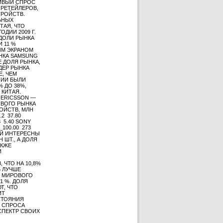
ЧИВЫЙ СПРОС
 РЕТЕЙЛЕРОВ,
РОЙСТВ.
ЛЬНЫХ
ТАЯ, ЧТО
ДИИ 2009 Г.
ДОЛИ РЫНКА
 11 %
ЫМ ЭКРАНОМ
ЫНКА SAMSUNG
ЖЕ ДОЛЯ РЫНКА,
ИДЕР РЫНКА
Е, ЧЕМ
НИИ БЫЛИ
% ДО 38%,
 КИТАЯ.
 ERICSSON —
ОВОГО РЫНКА
РОЙСТВ, МЛН
2 37.80
8 5.40 SONY
 100.00 273
ЛЕЙ ИНТЕРЕСНЫ
Н ШТ., А ДОЛЯ
АКЖЕ
И
 ЧТО НА 10,8%
Ь ЛУЧШЕ
ЛЯ МИРОВОГО
1 %. ДОЛЯ
Т, ЧТО
ИТ
СТОЯНИЯ
 СПРОСА
СПЕКТР СВОИХ