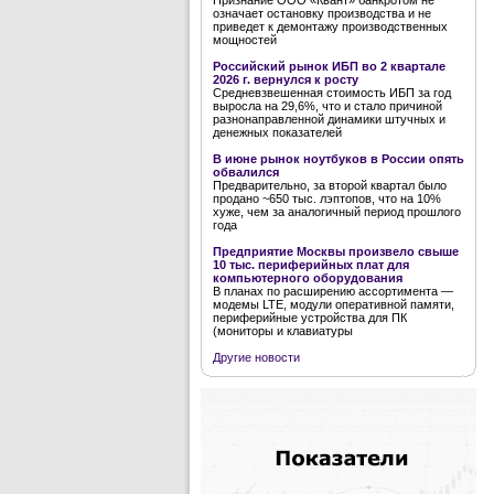
Признание ООО «Квант» банкротом не
означает остановку производства и не
приведет к демонтажу производственных
мощностей
Российский рынок ИБП во 2 квартале
2026 г. вернулся к росту
Средневзвешенная стоимость ИБП за год
выросла на 29,6%, что и стало причиной
разнонаправленной динамики штучных и
денежных показателей
В июне рынок ноутбуков в России опять
обвалился
Предварительно, за второй квартал было
продано ~650 тыс. лэптопов, что на 10%
хуже, чем за аналогичный период прошлого
года
Предприятие Москвы произвело свыше
10 тыс. периферийных плат для
компьютерного оборудования
В планах по расширению ассортимента —
модемы LTE, модули оперативной памяти,
периферийные устройства для ПК
(мониторы и клавиатуры
Другие новости