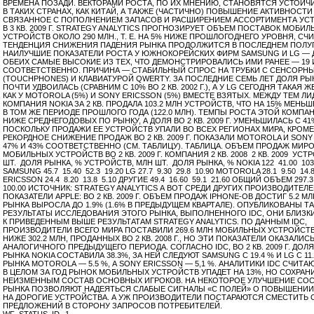
ВРЕМЕНА ПОЗАДИ. ВЕКТОРАМИ РОСТА, ПО ИХ МНЕНИЮ, СТАНОВЯТСЯ УСТОЙ
В ТАКИХ СТРАНАХ, КАК КИТАЙ, А ТАКЖЕ (ЧАСТИЧНО) ПОВЫШЕНИЕ АКТИВНОСТИ
СВЯЗАННОЕ С ПОПОЛНЕНИЕМ ЗАПАСОВ И РАСШИРЕНИЕМ АССОРТИМЕНТА УСТ
В 3 КВ. 2009 Г. STRATEGY ANALYTICS ПРОГНОЗИРУЕТ ОБЪЕМ ПОСТАВОК МОБИ
УСТРОЙСТВ ОКОЛО 290 МЛН., Т. Е. НА 5% НИЖЕ ПРОШЛОГОДНЕГО УРОВНЯ, СЧИ
ТЕНДЕНЦИЯ СНИЖЕНИЯ ПАДЕНИЯ РЫНКА ПРОДОЛЖИТСЯ В ПОСЛЕДНЕМ ПОЛУГО
НАИЛУЧШИЕ ПОКАЗАТЕЛИ РОСТА У ЮЖНОКОРЕЙСКИХ ФИРМ SAMSUNG И LG — 
ОБЕИХ САМЫЕ ВЫСОКИЕ ИЗ ТЕХ, ЧТО ДЕМОНСТРИРОВАЛИСЬ ИМИ РАНЕЕ — 19 И
СООТВЕТСТВЕННО. ПРИЧИНА — СТАБИЛЬНЫЙ СПРОС НА ТРУБКИ С СЕНСОРН
(TOUCHPHONES) И КЛАВИАТУРОЙ QWERTY. ЗА ПОСЛЕДНИЕ СЕМЬ ЛЕТ ДОЛЯ Р
ПОЧТИ УДВОИЛАСЬ (СРАВНИМ С 10% ВО 2 КВ. 2002 Г.), А У LG СЕГОДНЯ ТАКАЯ 
КАК У MOTOROLA (5%) И SONY ERICSSON (5%) ВМЕСТЕ ВЗЯТЫХ. МЕЖДУ ТЕМ Л
КОМПАНИЯ NOKIA ЗА 2 КВ. ПРОДАЛА 103.2 МЛН УСТРОЙСТВ, ЧТО НА 15% МЕНЬШ
В ТОМ ЖЕ ПЕРИОДЕ ПРОШЛОГО ГОДА (122.0 МЛН). ТЕМПЫ РОСТА ЭТОЙ КОМПА
НИЖЕ СРЕДНЕГОДОВЫХ ПО РЫНКУ, А ДОЛЯ ВО 2 КВ. 2009 Г. УМЕНЬШИЛАСЬ С 41
ПОСКОЛЬКУ ПРОДАЖИ ЕЕ УСТРОЙСТВ УПАЛИ ВО ВСЕХ РЕГИОНАХ МИРА, КРОМЕ
РЕКОРДНОЕ СНИЖЕНИЕ ПРОДАЖ ВО 2 КВ. 2009 Г. ПОКАЗАЛИ MOTOROLA И SONY
47% И 43% СООТВЕТСТВЕННО (СМ. ТАБЛИЦУ). ТАБЛИЦА. ОБЪЕМ ПРОДАЖ МИР
МОБИЛЬНЫХ УСТРОЙСТВ ВО 2 КВ. 2009 Г. КОМПАНИЯ 2 КВ. 2008 2 КВ. 2009 УСТ
ШТ. ДОЛЯ РЫНКА, % УСТРОЙСТВ, МЛН ШТ. ДОЛЯ РЫНКА, % NOKIA 122 41.00 103.
SAMSUNG 45.7 15.40 52.3 19.20 LG 27.7 9.30 29.8 10.90 MOTOROLA 28.1 9.50 14.
ERICSSON 24.4 8.20 13.8 5.10 ДРУГИЕ 49.4 16.60 59.1 21.60 ОБЩИЙ ОБЪЕМ 297.3
100.00 ИСТОЧНИК: STRATEGY ANALYTICS А ВОТ СРЕДИ ДРУГИХ ПРОИЗВОДИТЕ
ПОКАЗАТЕЛИ APPLE: ВО 2 КВ. 2009 Г. ОБЪЕМ ПРОДАЖ IPHONE-ОВ ДОСТИГ 5.2 МЛ
РЫНКА ВЫРОСЛА ДО 1.9% (1.6% В ПРЕДЫДУЩЕМ КВАРТАЛЕ). ОПУБЛИКОВАНЫ Т
РЕЗУЛЬТАТЫ ИССЛЕДОВАНИЯ ЭТОГО РЫНКА, ВЫПОЛНЕННОГО IDC, ОНИ БЛИЗК
К ПРИВЕДЕННЫМ ВЫШЕ РЕЗУЛЬТАТАМ STRATEGY ANALYTICS. ПО ДАННЫМ IDC,
ПРОИЗВОДИТЕЛИ ВСЕГО МИРА ПОСТАВИЛИ 269.6 МЛН МОБИЛЬНЫХ УСТРОЙСТВ,
НИЖЕ 302.2 МЛН, ПРОДАННЫХ ВО 2 КВ. 2008 Г., НО ЭТИ ПОКАЗАТЕЛИ ОКАЗАЛИС
АНАЛОГИЧНОГО ПРЕДЫДУЩЕГО ПЕРИОДА. СОГЛАСНО IDC, ВО 2 КВ. 2009 Г. ДО
РЫНКА NOKIA СОСТАВИЛА 38.3%, ЗА НЕЙ СЛЕДУЮТ SAMSUNG С 19.4 % И LG C 11.
РЫНКА MOTOROLA — 5.5 %, А SONY ERICSSON — 5,1 %. АНАЛИТИКИ IDC СЧИТАЮ
В ЦЕЛОМ ЗА ГОД РЫНОК МОБИЛЬНЫХ УСТРОЙСТВ УПАДЕТ НА 13%, НО СОХРАН
НЕИЗМЕННЫМ СОСТАВ ОСНОВНЫХ ИГРОКОВ. НА НЕКОТОРОЕ УЛУЧШЕНИЕ СО
РЫНКА ПОЗВОЛЯЮТ НАДЕЯТЬСЯ СЛАБЫЕ СИГНАЛЫ «С ПОЛЕЙ» О ПОВЫШЕНИИ
НА ДОРОГИЕ УСТРОЙСТВА. А УЖ ПРОИЗВОДИТЕЛИ ПОСТАРАЮТСЯ СМЕСТИТЬ 
ПРЕДЛОЖЕНИЙ В СТОРОНУ ЗАПРОСОВ ПОТРЕБИТЕЛЕЙ.