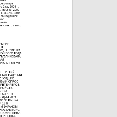
лизки
всего мира
2 кв. 2008 г.,
 во 2 кв. 2009
 c 11.1 %. Доля
 за год рынок
ков.
олей»
ть спектр своих
 РЫНКЕ
НЫЕ
ЛОМ, НЕСМОТРЯ
РОШЛОГО ГОДА,
 ОПУБЛИКОВАЛА
ТАЛ
НИЮ С ТЕМ ЖЕ
Е ТРЕТИЙ
 И 14% ПАДЕНИЯ
ТО ХУДШИЕ
ЧИВЫЙ СПРОС
 РЕТЕЙЛЕРОВ,
РОЙСТВ.
ЛЬНЫХ
ТАЯ, ЧТО
ДИИ 2009 Г.
ДОЛИ РЫНКА
 11 %
ЫМ ЭКРАНОМ
ЫНКА SAMSUNG
ЖЕ ДОЛЯ РЫНКА,
ИДЕР РЫНКА