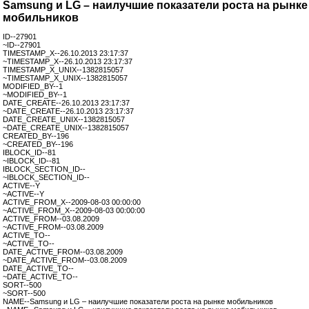
Samsung и LG – наилучшие показатели роста на рынке
мобильников
ID--27901
~ID--27901
TIMESTAMP_X--26.10.2013 23:17:37
~TIMESTAMP_X--26.10.2013 23:17:37
TIMESTAMP_X_UNIX--1382815057
~TIMESTAMP_X_UNIX--1382815057
MODIFIED_BY--1
~MODIFIED_BY--1
DATE_CREATE--26.10.2013 23:17:37
~DATE_CREATE--26.10.2013 23:17:37
DATE_CREATE_UNIX--1382815057
~DATE_CREATE_UNIX--1382815057
CREATED_BY--196
~CREATED_BY--196
IBLOCK_ID--81
~IBLOCK_ID--81
IBLOCK_SECTION_ID--
~IBLOCK_SECTION_ID--
ACTIVE--Y
~ACTIVE--Y
ACTIVE_FROM_X--2009-08-03 00:00:00
~ACTIVE_FROM_X--2009-08-03 00:00:00
ACTIVE_FROM--03.08.2009
~ACTIVE_FROM--03.08.2009
ACTIVE_TO--
~ACTIVE_TO--
DATE_ACTIVE_FROM--03.08.2009
~DATE_ACTIVE_FROM--03.08.2009
DATE_ACTIVE_TO--
~DATE_ACTIVE_TO--
SORT--500
~SORT--500
NAME--Samsung и LG – наилучшие показатели роста на рынке мобильников