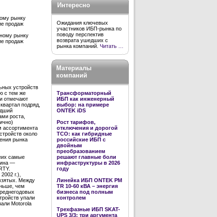
Интересно
ному рынку
Ожидания ключевых
ие продаж
участников ИБП-рынка по
поводу перспектив
ьному рынку
возврата ушедших с
ие продаж
рынка компаний.
Читать …
Материалы
компаний
льных устройств
Трансформаторный
ю с тем же
ИБП как инженерный
ки отмечают
выбор: на примере
квартал подряд,
ONTEK iDS
удший
ами роста,
Рост тарифов,
тично)
отключения и дорогой
м ассортимента
TCO: как гибридные
устройств около
российские ИБП с
дения рынка
двойным
преобразованием
еих самые
решают главные боли
чина —
инфраструктуры в 2026
RTY.
году
002 г.),
 взятых. Между
Линейка ИБП ONTEK PM
еньше, чем
TR 10-60 кВА – энергия
среднегодовых
бизнеса под полным
стройств упали
контролем
зали Motorola
Трехфазные ИБП SKAT-
UPS 3/3: три аргумента