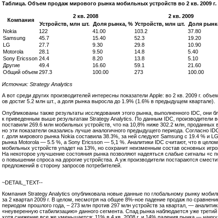
Таблица. Объем продаж мирового рынка мобильных устройств во 2 кв. 2009 г.
2 кв. 2008
2 кв. 2009
Компания
Устройств, млн шт.
Доля рынка, %
Устройств, млн шт.
Доля рынк
Nokia
122
41.00
103.2
37.80
Samsung
45.7
15.40
52.3
19.20
LG
27.7
9.30
29.8
10.90
Motorola
28.1
9.50
14.8
5.40
Sony Ericsson
24.4
8.20
13.8
5.10
Другие
49.4
16.60
59.1
21.60
Общий объем
297.3
100.00
273
100.00
Источник: Strategy Analytics
А вот среди других производителей интересны показатели Apple: во 2 кв. 2009 г. объе
ов достиг 5.2 млн шт., а доля рынка выросла до 1.9% (1.6% в предыдущем квартале).
Опубликованы также результаты исследования этого рынка, выполненного IDC, они б
к приведенным выше результатам Strategy Analytics. По данным IDC, производители 
поставили 269.6 млн мобильных устройств, что на 10,8% ниже 302.2 млн, проданных во 
но эти показатели оказались лучше аналогичного предыдущего периода. Согласно IDC,
г. доля мирового рынка Nokia составила 38.3%, за ней следуют Samsung с 19.4 % и LG
рынка Motorola — 5.5 %, а Sony Ericsson — 5,1 %. Аналитики IDC считают, что в целом
мобильных устройств упадет на 13%, но сохранит неизменным состав основных игро
На некоторое улучшение состояния рынка позволяют надеяться слабые сигналы «с п
о повышении спроса на дорогие устройства. А уж производители постараются смести
предложений в сторону запросов потребителей.
~DETAIL_TEXT--
Компания Strategy Analytics опубликовала новые данные по глобальному рынку моби
за 2 квартал 2009 г. В целом, несмотря на общее 8%-ное падение продаж по сравнени
периодом прошлого года, – 273 млн против 297 млн устройств за квартал, — аналити
«неуверенную стабилизацию» данного сегмента. Спад рынка наблюдается уже третий 
хотя снижение все же уменьшается: 11% в 4 кв. 2008 г. и 14% падения рынка — наих