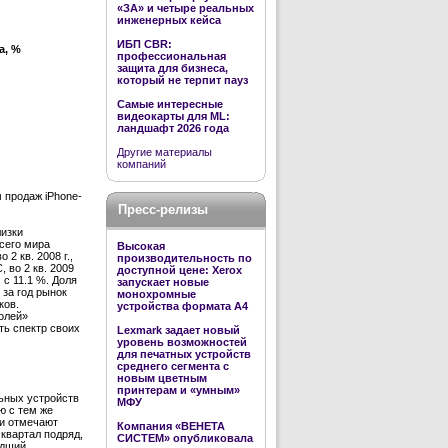
«ЗА» и четыре реальных
инженерных кейса
ИБП CBR:
а, %
профессиональная
защита для бизнеса,
который не терпит пауз
Самые интересные
видеокарты для ML:
ландшафт 2026 года
Другие материалы
компаний
м продаж iPhone-
Пресс-релизы
лизки
всего мира
Высокая
2 кв. 2008 г.,
производительность по
 во 2 кв. 2009
доступной цене: Xerox
 c 11.1 %. Доля
запускает новые
 за год рынок
монохромные
ков.
устройства формата А4
олей»
ть спектр своих
Lexmark задает новый
уровень возможностей
для печатных устройств
среднего сегмента с
новым цветным
принтерам и «умным»
льных устройств
МФУ
ю с тем же
ки отмечают
Компания «ВЕНЕТА
квартал подряд,
СИСТЕМ» опубликовала
удший