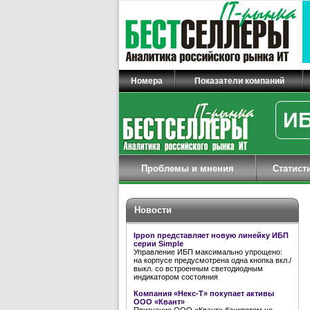
Номера
Показатели компаний
ИБ
Проблемы и мнения
Статист
Новости
Ippon представляет новую линейку ИБП
серии Simple
Управление ИБП максимально упрощено:
на корпусе предусмотрена одна кнопка вкл./
выкл. со встроенным светодиодным
индикатором состояния
Компания «Некс-Т» покупает активы
ООО «Квант»