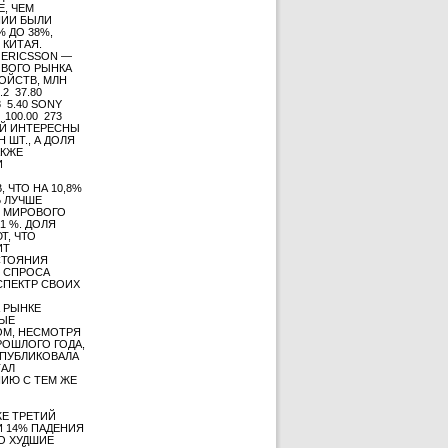
Е, ЧЕМ
НИИ БЫЛИ
% ДО 38%,
 КИТАЯ.
 ERICSSON —
ОВОГО РЫНКА
РОЙСТВ, МЛН
2 37.80
8 5.40 SONY
 100.00 273
ЛЕЙ ИНТЕРЕСНЫ
Н ШТ., А ДОЛЯ
АКЖЕ
И
 ЧТО НА 10,8%
Ь ЛУЧШЕ
ЛЯ МИРОВОГО
1 %. ДОЛЯ
Т, ЧТО
ИТ
СТОЯНИЯ
 СПРОСА
СПЕКТР СВОИХ
А РЫНКЕ
НЫЕ
ЛОМ, НЕСМОТРЯ
РОШЛОГО ГОДА,
 ОПУБЛИКОВАЛА
ТАЛ
НИЮ С ТЕМ ЖЕ
Е ТРЕТИЙ
 И 14% ПАДЕНИЯ
ТО ХУДШИЕ