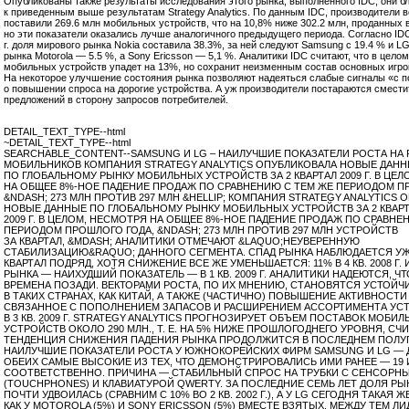
Опубликованы также результаты исследования этого рынка, выполненного IDC, они б
к приведенным выше результатам Strategy Analytics. По данным IDC, производители 
поставили 269.6 млн мобильных устройств, что на 10,8% ниже 302.2 млн, проданных во 
но эти показатели оказались лучше аналогичного предыдущего периода. Согласно IDC,
г. доля мирового рынка Nokia составила 38.3%, за ней следуют Samsung с 19.4 % и LG
рынка Motorola — 5.5 %, а Sony Ericsson — 5,1 %. Аналитики IDC считают, что в целом
мобильных устройств упадет на 13%, но сохранит неизменным состав основных игро
На некоторое улучшение состояния рынка позволяют надеяться слабые сигналы «с п
о повышении спроса на дорогие устройства. А уж производители постараются смести
предложений в сторону запросов потребителей.
DETAIL_TEXT_TYPE--html
~DETAIL_TEXT_TYPE--html
SEARCHABLE_CONTENT--SAMSUNG И LG – НАИЛУЧШИЕ ПОКАЗАТЕЛИ РОСТА НА
МОБИЛЬНИКОВ КОМПАНИЯ STRATEGY ANALYTICS ОПУБЛИКОВАЛА НОВЫЕ ДАН
ПО ГЛОБАЛЬНОМУ РЫНКУ МОБИЛЬНЫХ УСТРОЙСТВ ЗА 2 КВАРТАЛ 2009 Г. В ЦЕ
НА ОБЩЕЕ 8%-НОЕ ПАДЕНИЕ ПРОДАЖ ПО СРАВНЕНИЮ С ТЕМ ЖЕ ПЕРИОДОМ П
&NDASH; 273 МЛН ПРОТИВ 297 МЛН &HELLIP; КОМПАНИЯ STRATEGY ANALYTICS
НОВЫЕ ДАННЫЕ ПО ГЛОБАЛЬНОМУ РЫНКУ МОБИЛЬНЫХ УСТРОЙСТВ ЗА 2 КВАР
2009 Г. В ЦЕЛОМ, НЕСМОТРЯ НА ОБЩЕЕ 8%-НОЕ ПАДЕНИЕ ПРОДАЖ ПО СРАВНЕ
ПЕРИОДОМ ПРОШЛОГО ГОДА, &NDASH; 273 МЛН ПРОТИВ 297 МЛН УСТРОЙСТВ
ЗА КВАРТАЛ, &MDASH; АНАЛИТИКИ ОТМЕЧАЮТ &LAQUO;НЕУВЕРЕННУЮ
СТАБИЛИЗАЦИЮ&RAQUO; ДАННОГО СЕГМЕНТА. СПАД РЫНКА НАБЛЮДАЕТСЯ УЖ
КВАРТАЛ ПОДРЯД, ХОТЯ СНИЖЕНИЕ ВСЕ ЖЕ УМЕНЬШАЕТСЯ: 11% В 4 КВ. 2008 Г.
РЫНКА — НАИХУДШИЙ ПОКАЗАТЕЛЬ — В 1 КВ. 2009 Г. АНАЛИТИКИ НАДЕЮТСЯ, Ч
ВРЕМЕНА ПОЗАДИ. ВЕКТОРАМИ РОСТА, ПО ИХ МНЕНИЮ, СТАНОВЯТСЯ УСТОЙ
В ТАКИХ СТРАНАХ, КАК КИТАЙ, А ТАКЖЕ (ЧАСТИЧНО) ПОВЫШЕНИЕ АКТИВНОСТИ
СВЯЗАННОЕ С ПОПОЛНЕНИЕМ ЗАПАСОВ И РАСШИРЕНИЕМ АССОРТИМЕНТА УСТ
В 3 КВ. 2009 Г. STRATEGY ANALYTICS ПРОГНОЗИРУЕТ ОБЪЕМ ПОСТАВОК МОБИ
УСТРОЙСТВ ОКОЛО 290 МЛН., Т. Е. НА 5% НИЖЕ ПРОШЛОГОДНЕГО УРОВНЯ, СЧИ
ТЕНДЕНЦИЯ СНИЖЕНИЯ ПАДЕНИЯ РЫНКА ПРОДОЛЖИТСЯ В ПОСЛЕДНЕМ ПОЛУГО
НАИЛУЧШИЕ ПОКАЗАТЕЛИ РОСТА У ЮЖНОКОРЕЙСКИХ ФИРМ SAMSUNG И LG — 
ОБЕИХ САМЫЕ ВЫСОКИЕ ИЗ ТЕХ, ЧТО ДЕМОНСТРИРОВАЛИСЬ ИМИ РАНЕЕ — 19 И
СООТВЕТСТВЕННО. ПРИЧИНА — СТАБИЛЬНЫЙ СПРОС НА ТРУБКИ С СЕНСОРН
(TOUCHPHONES) И КЛАВИАТУРОЙ QWERTY. ЗА ПОСЛЕДНИЕ СЕМЬ ЛЕТ ДОЛЯ Р
ПОЧТИ УДВОИЛАСЬ (СРАВНИМ С 10% ВО 2 КВ. 2002 Г.), А У LG СЕГОДНЯ ТАКАЯ 
КАК У MOTOROLA (5%) И SONY ERICSSON (5%) ВМЕСТЕ ВЗЯТЫХ. МЕЖДУ ТЕМ Л