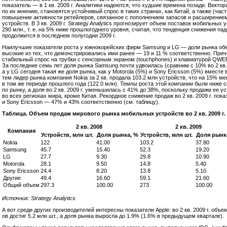
показатель — в 1 кв. 2009 г. Аналитики надеются, что худшие времена позади. Вектор
по их мнению, становятся устойчивый спрос в таких странах, как Китай, а также (час
повышение активности ретейлеров, связанное с пополнением запасов и расширение
устройств. В 3 кв. 2009 г. Strategy Analytics прогнозирует объем поставок мобильных 
290 млн., т. е. на 5% ниже прошлогоднего уровня, считая, что тенденция снижения па
продолжится в последнем полугодии 2009 г.
Наилучшие показатели роста у южнокорейских фирм Samsung и LG — доли рынка об
высокие из тех, что демонстрировались ими ранее — 19 и 11 % соответственно. При
стабильный спрос на трубки с сенсорным экраном (touchphones) и клавиатурой QWE
За последние семь лет доля рынка Samsung почти удвоилась (сравним с 10% во 2 кв. 2
а у LG сегодня такая же доля рынка, как у Motorola (5%) и Sony Ericsson (5%) вместе
тем лидер рынка компания Nokia за 2 кв. продала 103.2 млн устройств, что на 15% м
в том же периоде прошлого года (122.0 млн). Темпы роста этой компании были ниже 
по рынку, а доля во 2 кв. 2009 г. уменьшилась с 41% до 38%, поскольку продажи ее у
во всех регионах мира, кроме Китая. Рекордное снижение продаж во 2 кв. 2009 г. пока
и Sony Ericsson — 47% и 43% соответственно (см. таблицу).
Таблица. Объем продаж мирового рынка мобильных устройств во 2 кв. 2009 г.
2 кв. 2008
2 кв. 2009
Компания
Устройств, млн шт.
Доля рынка, %
Устройств, млн шт.
Доля рынк
Nokia
122
41.00
103.2
37.80
Samsung
45.7
15.40
52.3
19.20
LG
27.7
9.30
29.8
10.90
Motorola
28.1
9.50
14.8
5.40
Sony Ericsson
24.4
8.20
13.8
5.10
Другие
49.4
16.60
59.1
21.60
Общий объем
297.3
100.00
273
100.00
Источник: Strategy Analytics
А вот среди других производителей интересны показатели Apple: во 2 кв. 2009 г. объе
ов достиг 5.2 млн шт., а доля рынка выросла до 1.9% (1.6% в предыдущем квартале).