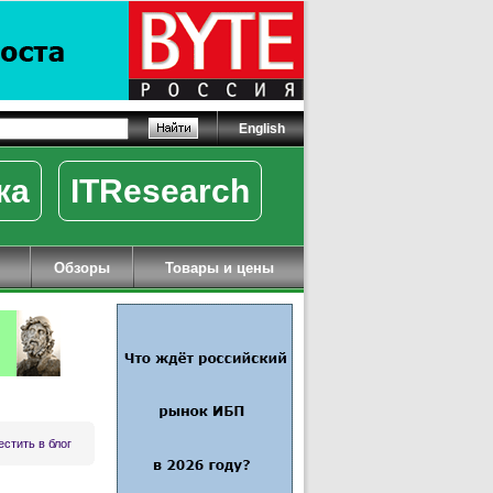
English
ка
ITResearch
Обзоры
Товары и цены
стить в блог