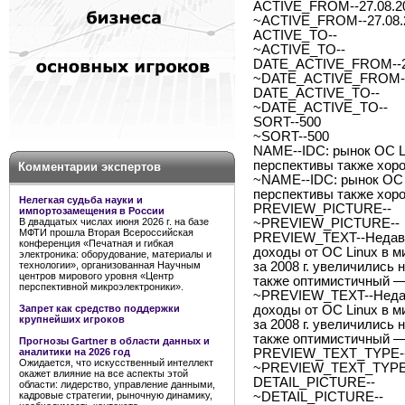
ACTIVE_FROM--27.08.2
~ACTIVE_FROM--27.08.
ACTIVE_TO--
~ACTIVE_TO--
DATE_ACTIVE_FROM--2
~DATE_ACTIVE_FROM--
DATE_ACTIVE_TO--
~DATE_ACTIVE_TO--
SORT--500
~SORT--500
NAME--IDC: рынок ОС Li
перспективы также хор
Комментарии экспертов
~NAME--IDC: рынок ОС L
перспективы также хор
Нелегкая судьба науки и
PREVIEW_PICTURE--
импортозамещения в России
В двадцатых числах июня 2026 г. на базе
~PREVIEW_PICTURE--
МФТИ прошла Вторая Всероссийская
PREVIEW_TEXT--Недавне
конференция «Печатная и гибкая
доходы от ОС Linux в м
электроника: оборудование, материалы и
технологии», организованная Научным
за 2008 г. увеличились 
центров мирового уровня «Центр
также оптимистичный — 
перспективной микроэлектроники».
~PREVIEW_TEXT--Недавн
Запрет как средство поддержки
доходы от ОС Linux в м
крупнейших игроков
за 2008 г. увеличились 
также оптимистичный — 
Прогнозы Gartner в области данных и
аналитики на 2026 год
PREVIEW_TEXT_TYPE--
Ожидается, что искусственный интеллект
~PREVIEW_TEXT_TYPE-
окажет влияние на все аспекты этой
DETAIL_PICTURE--
области: лидерство, управление данными,
кадровые стратегии, рыночную динамику,
~DETAIL_PICTURE--