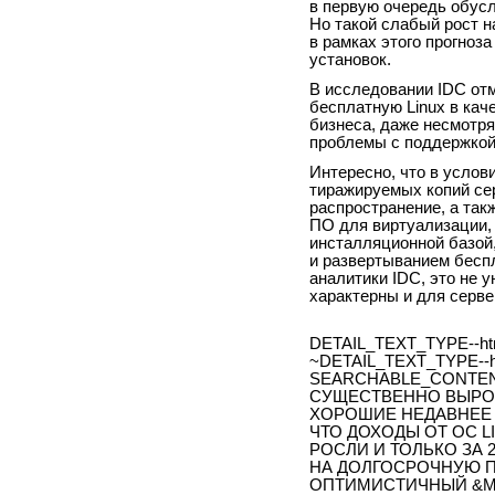
в первую очередь обус
Но такой слабый рост н
в рамках этого прогноз
установок.
В исследовании IDC от
бесплатную Linux в кач
бизнеса, даже несмотря
проблемы с поддержкой
Интересно, что в услов
тиражируемых копий се
распространение, а так
ПО для виртуализации,
инсталляционной базой,
и развертыванием бесп
аналитики IDC, это не 
характерны и для серве
DETAIL_TEXT_TYPE--ht
~DETAIL_TEXT_TYPE--h
SEARCHABLE_CONTENT-
СУЩЕСТВЕННО ВЫРО
ХОРОШИЕ НЕДАВНЕЕ 
ЧТО ДОХОДЫ ОТ ОС L
РОСЛИ И ТОЛЬКО ЗА 2
НА ДОЛГОСРОЧНУЮ П
ОПТИМИСТИЧНЫЙ &MDA