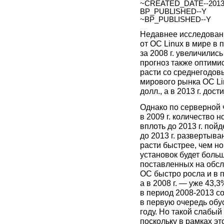
~CREATED_DATE--2013.
BP_PUBLISHED--Y
~BP_PUBLISHED--Y
Недавнее исследовани
от ОС Linux в мире в 
за 2008 г. увеличилис
прогноз также оптимис
расти со среднегодов
мирового рынка ОС Lin
долл., а в 2013 г. дост
Однако по серверной ч
в 2009 г. количество 
вплоть до 2013 г. пой
до 2013 г. развертыва
расти быстрее, чем н
установок будет больш
поставленных на обс
ОС быстро росла и в п
а в 2008 г. — уже 43,
в период 2008-2013 со
в первую очередь об
году. Но такой слабый
поскольку в рамках эт