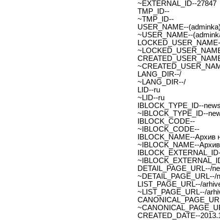
~EXTERNAL_ID--27847
TMP_ID--
~TMP_ID--
USER_NAME--(adminka)
~USER_NAME--(adminka
LOCKED_USER_NAME-
~LOCKED_USER_NAME
CREATED_USER_NAME
~CREATED_USER_NAM
LANG_DIR--/
~LANG_DIR--/
LID--ru
~LID--ru
IBLOCK_TYPE_ID--new
~IBLOCK_TYPE_ID--ne
IBLOCK_CODE--
~IBLOCK_CODE--
IBLOCK_NAME--Архив н
~IBLOCK_NAME--Архив 
IBLOCK_EXTERNAL_ID-
~IBLOCK_EXTERNAL_ID
DETAIL_PAGE_URL--/new
~DETAIL_PAGE_URL--/ne
LIST_PAGE_URL--/arhive
~LIST_PAGE_URL--/arhiv
CANONICAL_PAGE_URL
~CANONICAL_PAGE_UR
CREATED_DATE--2013.1