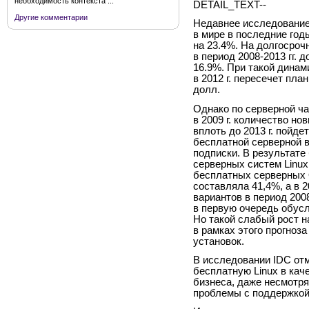
необходимость контекста ...
DETAIL_TEXT--
Другие комментарии
Недавнее исследование 
в мире в последние годы
на 23.4%. На долгосроч
в период 2008-2013 гг.
16.9%. При такой динам
в 2012 г. пересечет план
долл.
Однако по серверной ча
в 2009 г. количество но
вплоть до 2013 г. пойде
бесплатной серверной в
подписки. В результате
серверных систем Linux
бесплатных серверных О
составляла 41,4%, а в 2
вариантов в период 200
в первую очередь обус
Но такой слабый рост н
в рамках этого прогноз
установок.
В исследовании IDC от
бесплатную Linux в кач
бизнеса, даже несмотря
проблемы с поддержкой