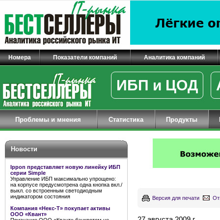
Номера
Показатели компаний
Аналитика компаний
ИБП и ЦОД
Проблемы и мнения
Статистика
Продукты
Новости
Ippon представляет новую линейку ИБП
серии Simple
Управление ИБП максимально упрощено:
на корпусе предусмотрена одна кнопка вкл./
выкл. со встроенным светодиодным
индикатором состояния
Версия для печати
От
Компания «Некс-Т» покупает активы
ООО «Квант»
27 августа 2009 г.