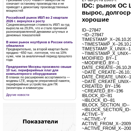
Признание ООО «Квант» банкротом не
означает остановку производства и не
IDC: рынок ОС L
приведет к демонтажу производственных
мощностей
вырос, долгос
Российский рынок ИБП во 2 квартале
хорошие
2026 г. вернулся к росту
Средневзвешенная стоимость ИБП за год
выросла на 29,6%, что и стало причиной
ID--27847
разнонаправленной динамики штучных и
~ID--27847
денежных показателей
TIMESTAMP_X--26.10.20
В июне рынок ноутбуков в России опять
~TIMESTAMP_X--26.10.2
обвалился
TIMESTAMP_X_UNIX--1
Предварительно, за второй квартал было
продано ~650 тыс. лэптопов, что на 10%
~TIMESTAMP_X_UNIX--
хуже, чем за аналогичный период прошлого
MODIFIED_BY--1
года
~MODIFIED_BY--1
Предприятие Москвы произвело свыше
DATE_CREATE--26.10.20
10 тыс. периферийных плат для
~DATE_CREATE--26.10.2
компьютерного оборудования
DATE_CREATE_UNIX--1
В планах по расширению ассортимента —
модемы LTE, модули оперативной памяти,
~DATE_CREATE_UNIX--
периферийные устройства для ПК
CREATED_BY--196
(мониторы и клавиатуры
~CREATED_BY--196
Другие новости
IBLOCK_ID--81
~IBLOCK_ID--81
IBLOCK_SECTION_ID--
~IBLOCK_SECTION_ID-
ACTIVE--Y
~ACTIVE--Y
ACTIVE_FROM_X--2009-0
~ACTIVE_FROM_X--2009-