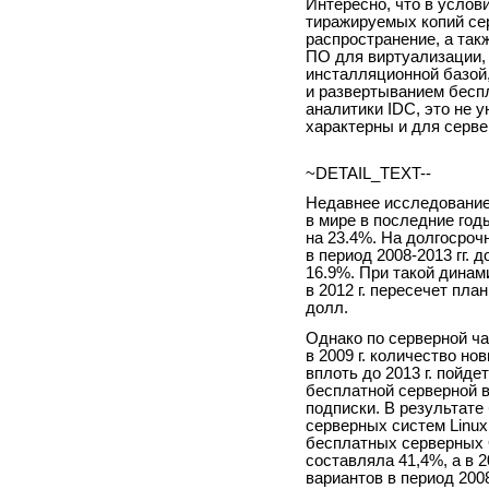
Интересно, что в услов
тиражируемых копий се
распространение, а так
ПО для виртуализации,
инсталляционной базой,
и развертыванием бесп
аналитики IDC, это не 
характерны и для серве
~DETAIL_TEXT--
Недавнее исследование 
в мире в последние годы
на 23.4%. На долгосроч
в период 2008-2013 гг.
16.9%. При такой динам
в 2012 г. пересечет план
долл.
Однако по серверной ча
в 2009 г. количество но
вплоть до 2013 г. пойде
бесплатной серверной в
подписки. В результате
серверных систем Linux
бесплатных серверных О
составляла 41,4%, а в 2
вариантов в период 200