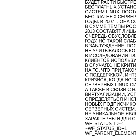
БУДЕТ РАСТИ БЫСТРЕ
БЕСПЛАТНЫХ УСТАНО
СИСТЕМ LINUX, ПОС
БЕСПЛАТНЫХ СЕРВЕР
ГОДЫ: В 2007 Г. ОНА С
В СУММЕ ТЕМПЫ РОСТ
2013 СОСТАВЯТ ЛИШЬ
ОЧЕРЕДЬ ОБУСЛОВЛ
ГОДУ. НО ТАКОЙ СЛА
В ЗАБЛУЖДЕНИЕ, ПО
НЕ УЧИТЫВАЛОСЬ КО
В ИССЛЕДОВАНИИ ID
КЛИЕНТОВ ИСПОЛЬЗУ
В СЛУЧАЯХ, НЕ КРИ
НА ТО, ЧТО ПРИ ТА
С ПОДДЕРЖКОЙ. ИНТ
КРИЗИСА, КОГДА ИС
СЕРВЕРНЫХ LINUX-С
А ТАКЖЕ В СВЯЗИ С
ВИРТУАЛИЗАЦИИ, УС
ОПРЕДЕЛЯТЬСЯ ИНСТ
НОВЫХ ПОДПИСЧИКО
СЕРВЕРНЫХ СИСТЕМ. 
НЕ УНИКАЛЬНОЕ ЯВЛ
ХАРАКТЕРНЫ И ДЛЯ 
WF_STATUS_ID--1
~WF_STATUS_ID--1
WF_PARENT_ELEMENT_