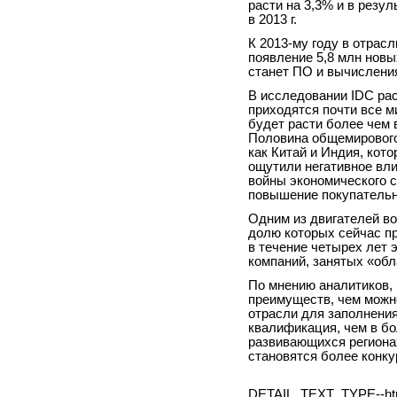
расти на 3,3% и в резуль
в 2013 г.
К 2013-му году в отрас
появление 5,8 млн новы
станет ПО и вычисления
В исследовании IDC ра
приходятся почти все м
будет расти более чем 
Половина общемирового
как Китай и Индия, кот
ощутили негативное вли
войны экономического с
повышение покупательн
Одним из двигателей во
долю которых сейчас пр
в течение четырех лет э
компаний, занятых «обл
По мнению аналитиков,
преимуществ, чем можн
отрасли для заполнени
квалификация, чем в бо
развивающихся региона
становятся более конк
DETAIL_TEXT_TYPE--ht