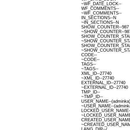
~WF_DATE_LOCK--
WF_COMMENTS--
~WF_COMMENTS--
IN_SECTIONS--N
~IN_SECTIONS--N
SHOW_COUNTER--987
~SHOW_COUNTER--98
SHOW_COUNTER_START--
~SHOW_COUNTER_START-
SHOW_COUNTER_START_
~SHOW_COUNTER_START
CODE--
~CODE--
TAGS--
~TAGS--
XML_ID--27740
~XML_ID--27740
EXTERNAL_ID--27740
~EXTERNAL_ID--27740
TMP_ID--
~TMP_ID--
USER_NAME--(adminka)
~USER_NAME--(adminka
LOCKED_USER_NAME-
~LOCKED_USER_NAME
CREATED_USER_NAME
~CREATED_USER_NAM
LANG_DIR--/