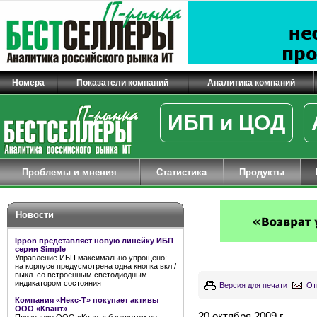
Номера
Показатели компаний
Аналитика компаний
ИБП и ЦОД
Проблемы и мнения
Статистика
Продукты
Новости
Ippon представляет новую линейку ИБП
серии Simple
Управление ИБП максимально упрощено:
на корпусе предусмотрена одна кнопка вкл./
выкл. со встроенным светодиодным
индикатором состояния
Версия для печати
От
Компания «Некс-Т» покупает активы
ООО «Квант»
20 октября 2009 г.