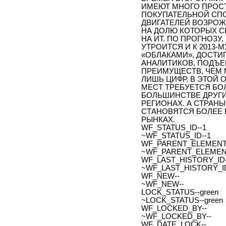
ИМЕЮТ МНОГО ПРОСТ
ПОКУПАТЕЛЬНОЙ СП
ДВИГАТЕЛЕЙ ВОЗРОЖ
НА ДОЛЮ КОТОРЫХ С
НА ИТ. ПО ПРОГНОЗУ
УТРОИТСЯ И К 2013-
«ОБЛАКАМИ», ДОСТИГ
АНАЛИТИКОВ, ПОДЪЕ
ПРЕИМУЩЕСТВ, ЧЕМ
ЛИШЬ ЦИФР. В ЭТОЙ
МЕСТ ТРЕБУЕТСЯ БО
БОЛЬШИНСТВЕ ДРУГИ
РЕГИОНАХ. А СТРАН
СТАНОВЯТСЯ БОЛЕЕ
РЫНКАХ.
WF_STATUS_ID--1
~WF_STATUS_ID--1
WF_PARENT_ELEMENT_
~WF_PARENT_ELEMENT
WF_LAST_HISTORY_ID-
~WF_LAST_HISTORY_ID
WF_NEW--
~WF_NEW--
LOCK_STATUS--green
~LOCK_STATUS--green
WF_LOCKED_BY--
~WF_LOCKED_BY--
WF_DATE_LOCK--