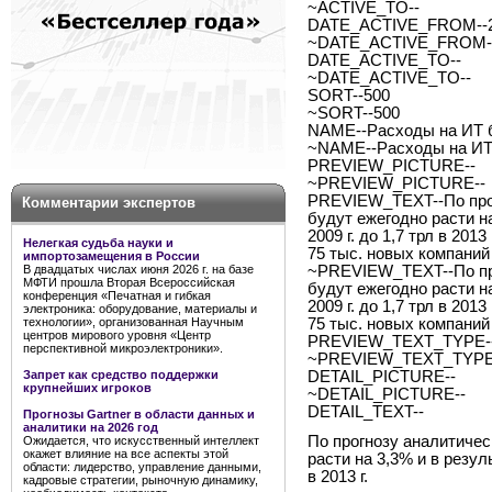
~ACTIVE_TO--
DATE_ACTIVE_FROM--2
~DATE_ACTIVE_FROM--
DATE_ACTIVE_TO--
~DATE_ACTIVE_TO--
SORT--500
~SORT--500
NAME--Расходы на ИТ б
~NAME--Расходы на ИТ
PREVIEW_PICTURE--
~PREVIEW_PICTURE--
PREVIEW_TEXT--По прог
Комментарии экспертов
будут ежегодно расти на
2009 г. до 1,7 трл в 201
Нелегкая судьба науки и
75 тыс. новых компаний
импортозамещения в России
В двадцатых числах июня 2026 г. на базе
~PREVIEW_TEXT--По про
МФТИ прошла Вторая Всероссийская
будут ежегодно расти на
конференция «Печатная и гибкая
2009 г. до 1,7 трл в 201
электроника: оборудование, материалы и
технологии», организованная Научным
75 тыс. новых компаний
центров мирового уровня «Центр
PREVIEW_TEXT_TYPE--
перспективной микроэлектроники».
~PREVIEW_TEXT_TYPE-
Запрет как средство поддержки
DETAIL_PICTURE--
крупнейших игроков
~DETAIL_PICTURE--
DETAIL_TEXT--
Прогнозы Gartner в области данных и
аналитики на 2026 год
По прогнозу аналитичес
Ожидается, что искусственный интеллект
окажет влияние на все аспекты этой
расти на 3,3% и в резуль
области: лидерство, управление данными,
в 2013 г.
кадровые стратегии, рыночную динамику,