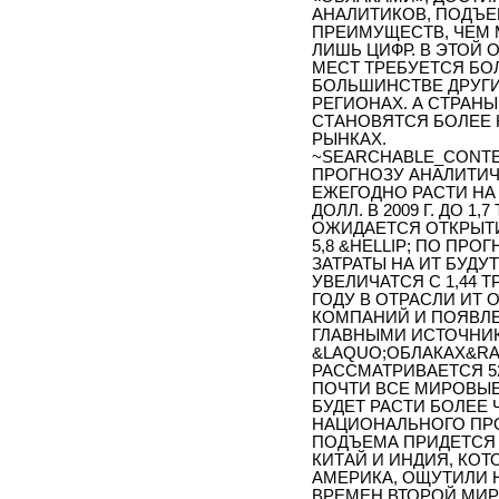
АНАЛИТИКОВ, ПОДЪЕ
ПРЕИМУЩЕСТВ, ЧЕМ
ЛИШЬ ЦИФР. В ЭТОЙ
МЕСТ ТРЕБУЕТСЯ БО
БОЛЬШИНСТВЕ ДРУГИ
РЕГИОНАХ. А СТРАН
СТАНОВЯТСЯ БОЛЕЕ
РЫНКАХ.
~SEARCHABLE_CONTEN
ПРОГНОЗУ АНАЛИТИЧЕ
ЕЖЕГОДНО РАСТИ НА 3
ДОЛЛ. В 2009 Г. ДО 1,
ОЖИДАЕТСЯ ОТКРЫТИ
5,8 &HELLIP; ПО ПР
ЗАТРАТЫ НА ИТ БУДУТ
УВЕЛИЧАТСЯ С 1,44 ТРЛ 
ГОДУ В ОТРАСЛИ ИТ 
КОМПАНИЙ И ПОЯВЛЕ
ГЛАВНЫМИ ИСТОЧНИК
&LAQUO;ОБЛАКАХ&RA
РАССМАТРИВАЕТСЯ 5
ПОЧТИ ВСЕ МИРОВЫЕ 
БУДЕТ РАСТИ БОЛЕЕ
НАЦИОНАЛЬНОГО ПР
ПОДЪЕМА ПРИДЕТСЯ 
КИТАЙ И ИНДИЯ, КО
АМЕРИКА, ОЩУТИЛИ 
ВРЕМЕН ВТОРОЙ МИР