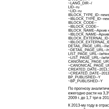
~LANG_DIR--/
LID--ru
~LID--ru
IBLOCK_TYPE_ID--new
~IBLOCK_TYPE_ID--ne
IBLOCK_CODE--
~IBLOCK_CODE--
IBLOCK_NAME--Архив н
~IBLOCK_NAME--Архив 
IBLOCK_EXTERNAL_ID-
~IBLOCK_EXTERNAL_ID
DETAIL_PAGE_URL--/new
~DETAIL_PAGE_URL--/ne
LIST_PAGE_URL--/arhive
~LIST_PAGE_URL--/arhiv
CANONICAL_PAGE_URL
~CANONICAL_PAGE_UR
CREATED_DATE--2013.1
~CREATED_DATE--2013.
BP_PUBLISHED--Y
~BP_PUBLISHED--Y
По прогнозу аналитич
ежегодно расти на 3,3%
2009 г. до 1,7 трл в 201
К 2013-му году в отра