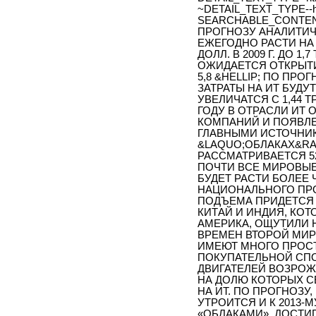
~DETAIL_TEXT_TYPE--h
SEARCHABLE_CONTENT
ПРОГНОЗУ АНАЛИТИЧЕ
ЕЖЕГОДНО РАСТИ НА 3
ДОЛЛ. В 2009 Г. ДО 1,
ОЖИДАЕТСЯ ОТКРЫТИ
5,8 &HELLIP; ПО ПР
ЗАТРАТЫ НА ИТ БУДУТ
УВЕЛИЧАТСЯ С 1,44 ТРЛ 
ГОДУ В ОТРАСЛИ ИТ 
КОМПАНИЙ И ПОЯВЛЕ
ГЛАВНЫМИ ИСТОЧНИК
&LAQUO;ОБЛАКАХ&RA
РАССМАТРИВАЕТСЯ 5
ПОЧТИ ВСЕ МИРОВЫЕ 
БУДЕТ РАСТИ БОЛЕЕ
НАЦИОНАЛЬНОГО ПР
ПОДЪЕМА ПРИДЕТСЯ 
КИТАЙ И ИНДИЯ, КО
АМЕРИКА, ОЩУТИЛИ 
ВРЕМЕН ВТОРОЙ МИР
ИМЕЮТ МНОГО ПРОСТ
ПОКУПАТЕЛЬНОЙ СП
ДВИГАТЕЛЕЙ ВОЗРОЖ
НА ДОЛЮ КОТОРЫХ С
НА ИТ. ПО ПРОГНОЗУ
УТРОИТСЯ И К 2013-
«ОБЛАКАМИ», ДОСТИГ