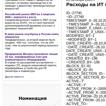
Признание ООО «Квант» банкротом не
означает остановку производства и не
Расходы на ИТ 
приведет к демонтажу производственных
мощностей
ID--27740
Российский рынок ИБП во 2 квартале
~ID--27740
2026 г. вернулся к росту
Средневзвешенная стоимость ИБП за год
TIMESTAMP_X--26.10.20
выросла на 29,6%, что и стало причиной
~TIMESTAMP_X--26.10.2
разнонаправленной динамики штучных и
TIMESTAMP_X_UNIX--1
денежных показателей
~TIMESTAMP_X_UNIX--
В июне рынок ноутбуков в России опять
MODIFIED_BY--1
обвалился
~MODIFIED_BY--1
Предварительно, за второй квартал было
продано ~650 тыс. лэптопов, что на 10%
DATE_CREATE--26.10.20
хуже, чем за аналогичный период прошлого
~DATE_CREATE--26.10.2
года
DATE_CREATE_UNIX--1
Предприятие Москвы произвело свыше
~DATE_CREATE_UNIX--
10 тыс. периферийных плат для
CREATED_BY--196
компьютерного оборудования
~CREATED_BY--196
В планах по расширению ассортимента —
модемы LTE, модули оперативной памяти,
IBLOCK_ID--81
периферийные устройства для ПК
~IBLOCK_ID--81
(мониторы и клавиатуры
IBLOCK_SECTION_ID--
Другие новости
~IBLOCK_SECTION_ID-
ACTIVE--Y
~ACTIVE--Y
ACTIVE_FROM_X--2009-1
~ACTIVE_FROM_X--2009-
ACTIVE_FROM--20.10.2
~ACTIVE_FROM--20.10.
ACTIVE_TO--