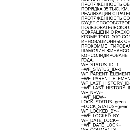
ПРОТЯЖЕННОСТЬ ОБ
ПОРЯДКА 35 ТЫС. КМ
РЕАЛИЗАЦИИ СТРАТЕГ
ПРОТЯЖЕННОСТЬ СО
БУДЕТ СПОСОБСТВО
ПОЛЬЗОВАТЕЛЬСКОГО
СОКРАЩЕНИЮ РАСХОД
КРОМЕ ТОГО, ЭТО С
ИННОВАЦИОННЫХ СЕ
ПРОКОММЕНТИРОВАЛ 
ШАМОЛИН. ФИНАНСОВ
КОНСОЛИДИРОВАНЫ В 
ГОДА.
WF_STATUS_ID--1
~WF_STATUS_ID--1
WF_PARENT_ELEMENT_
~WF_PARENT_ELEMENT
WF_LAST_HISTORY_ID-
~WF_LAST_HISTORY_ID
WF_NEW--
~WF_NEW--
LOCK_STATUS--green
~LOCK_STATUS--green
WF_LOCKED_BY--
~WF_LOCKED_BY--
WF_DATE_LOCK--
~WF_DATE_LOCK--
WF_COMMENTS--