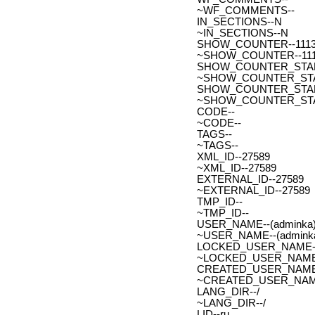
~WF_COMMENTS--
IN_SECTIONS--N
~IN_SECTIONS--N
SHOW_COUNTER--111
~SHOW_COUNTER--11
SHOW_COUNTER_START--
~SHOW_COUNTER_START-
SHOW_COUNTER_START_
~SHOW_COUNTER_START
CODE--
~CODE--
TAGS--
~TAGS--
XML_ID--27589
~XML_ID--27589
EXTERNAL_ID--27589
~EXTERNAL_ID--27589
TMP_ID--
~TMP_ID--
USER_NAME--(adminka)
~USER_NAME--(adminka
LOCKED_USER_NAME-
~LOCKED_USER_NAME
CREATED_USER_NAME
~CREATED_USER_NAM
LANG_DIR--/
~LANG_DIR--/
LID--ru