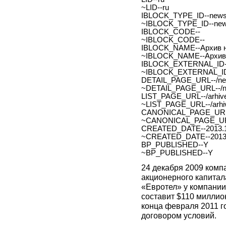
~LID--ru
IBLOCK_TYPE_ID--new
~IBLOCK_TYPE_ID--ne
IBLOCK_CODE--
~IBLOCK_CODE--
IBLOCK_NAME--Архив н
~IBLOCK_NAME--Архив 
IBLOCK_EXTERNAL_ID-
~IBLOCK_EXTERNAL_ID
DETAIL_PAGE_URL--/new
~DETAIL_PAGE_URL--/ne
LIST_PAGE_URL--/arhive
~LIST_PAGE_URL--/arhiv
CANONICAL_PAGE_URL
~CANONICAL_PAGE_UR
CREATED_DATE--2013.1
~CREATED_DATE--2013.
BP_PUBLISHED--Y
~BP_PUBLISHED--Y
24 декабря 2009 ком
акционерного капитал
«Евротел» у компании 
составит $110 миллион
конца февраля 2011 
договором условий.