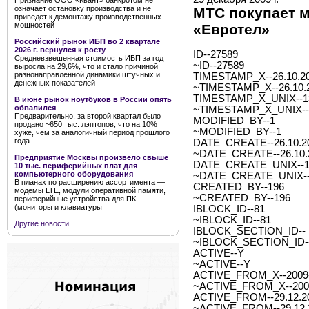
Признание ООО «Квант» банкротом не
означает остановку производства и не
МТС покупает м
приведет к демонтажу производственных
мощностей
«Евротел»
Российский рынок ИБП во 2 квартале
2026 г. вернулся к росту
ID--27589
Средневзвешенная стоимость ИБП за год
~ID--27589
выросла на 29,6%, что и стало причиной
разнонаправленной динамики штучных и
TIMESTAMP_X--26.10.20
денежных показателей
~TIMESTAMP_X--26.10.2
TIMESTAMP_X_UNIX--1
В июне рынок ноутбуков в России опять
обвалился
~TIMESTAMP_X_UNIX--
Предварительно, за второй квартал было
MODIFIED_BY--1
продано ~650 тыс. лэптопов, что на 10%
~MODIFIED_BY--1
хуже, чем за аналогичный период прошлого
года
DATE_CREATE--26.10.20
~DATE_CREATE--26.10.2
Предприятие Москвы произвело свыше
DATE_CREATE_UNIX--1
10 тыс. периферийных плат для
компьютерного оборудования
~DATE_CREATE_UNIX--
В планах по расширению ассортимента —
CREATED_BY--196
модемы LTE, модули оперативной памяти,
~CREATED_BY--196
периферийные устройства для ПК
(мониторы и клавиатуры
IBLOCK_ID--81
~IBLOCK_ID--81
Другие новости
IBLOCK_SECTION_ID--
~IBLOCK_SECTION_ID-
ACTIVE--Y
~ACTIVE--Y
ACTIVE_FROM_X--2009-1
~ACTIVE_FROM_X--2009-
ACTIVE_FROM--29.12.2
~ACTIVE_FROM--29.12.