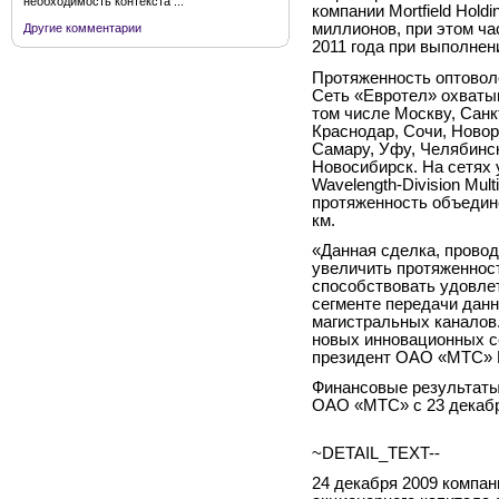
необходимость контекста ...
компании Mortfield Hold
миллионов, при этом ча
Другие комментарии
2011 года при выполнен
Протяженность оптоволо
Сеть «Евротел» охватыв
том числе Москву, Санк
Краснодар, Сочи, Новор
Самару, Уфу, Челябинск
Новосибирск. На сетях
Wavelength-Division Mul
протяженность объедине
км.
«Данная сделка, провод
увеличить протяженност
способствовать удовле
сегменте передачи дан
магистральных каналов.
новых инновационных с
президент ОАО «МТС» 
Финансовые результаты
ОАО «МТС» с 23 декабр
~DETAIL_TEXT--
24 декабря 2009 компа