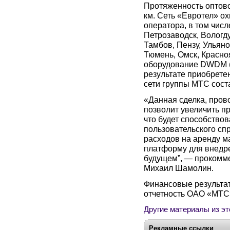
Протяженность оптово
км. Сеть «Евротел» о
оператора, в том числ
Петрозаводск, Вологду
Тамбов, Пензу, Ульяно
Тюмень, Омск, Красно
оборудование DWDM (De
результате приобрете
сети группы МТС соста
«Данная сделка, прово
позволит увеличить п
что будет способство
пользовательского сп
расходов на аренду ма
платформу для внедр
будущем”, — прокомм
Михаил Шамолин.
Финансовые результа
отчетность ОАО «МТС»
Другие материалы из эт
Рекламные ссылки