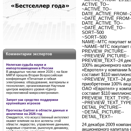
ACTIVE_TO--
~ACTIVE_TO--
DATE_ACTIVE_FROM--2
~DATE_ACTIVE_FROM--
DATE_ACTIVE_TO--
~DATE_ACTIVE_TO--
SORT--500
~SORT--500
NAME--МТС покупает ма
~NAME--МТС покупает м
PREVIEW_PICTURE--
Комментарии экспертов
~PREVIEW_PICTURE--
PREVIEW_TEXT--24 дек
Нелегкая судьба науки и
100% акционерного кап
импортозамещения в России
«Евротел» у компании Mo
В двадцатых числах июня 2026 г. на базе
составит $110 миллионо
МФТИ прошла Вторая Всероссийская
конференция «Печатная и гибкая
~PREVIEW_TEXT--24 де
электроника: оборудование, материалы и
приобретении 100% акци
технологии», организованная Научным
ОАО «Евротел» у компани
центров мирового уровня «Центр
перспективной микроэлектроники».
составит $110 миллионо
PREVIEW_TEXT_TYPE--
Запрет как средство поддержки
~PREVIEW_TEXT_TYPE-
крупнейших игроков
DETAIL_PICTURE--
Прогнозы Gartner в области данных и
~DETAIL_PICTURE--
аналитики на 2026 год
DETAIL_TEXT--
Ожидается, что искусственный интеллект
окажет влияние на все аспекты этой
24 декабря 2009 компа
области: лидерство, управление данными,
кадровые стратегии, рыночную динамику,
акционерного капитала