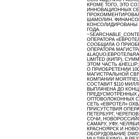
КРОМЕ ТОГО, ЭТО С
ИННОВАЦИОННЫХ СЕ
ПРОКОММЕНТИРОВАЛ 
ШАМОЛИН. ФИНАНСОВ
КОНСОЛИДИРОВАНЫ В 
ГОДА.
~SEARCHABLE_CONTE
ОПЕРАТОРА «ЕВРОТЕЛ
СООБЩИЛА О ПРИОБР
ОПЕРАТОРА МАГИСТР
&LAQUO;ЕВРОТЕЛ&RA
LIMITED (КИПР). СУ
ЭТОМ ЧАСТЬ &HELLIP
О ПРИОБРЕТЕНИИ 10
МАГИСТРАЛЬНОЙ СВЯ
КОМПАНИИ MORTFIELD
СОСТАВИТ $110 МИЛЛ
ВЫПЛАЧЕНА ДО КОНЦ
ПРЕДУСМОТРЕННЫХ 
ОПТОВОЛОКОННЫХ СЕ
СЕТЬ «ЕВРОТЕЛ» ОХ
ПРИСУТСТВИЯ ОПЕРАТ
ПЕТЕРБУРГ, ЧЕРЕПОВ
СОЧИ, НОВОРОССИЙСК
САМАРУ, УФУ, ЧЕЛЯБ
КРАСНОЯРСК И НОВО
ОБОРУДОВАНИЕ DWDM
MULTIPLEXING). В Р