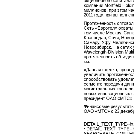
акционерного капитала
компании Mortfield Hold
миллионов, при этом ча
2011 года при выполнен
Протяженность оптоволо
Сеть «Евротел» охватыв
том числе Москву, Санк
Краснодар, Сочи, Новор
Самару, Уфу, Челябинск
Новосибирск. На сетях
Wavelength-Division Mul
протяженность объедине
км.
«Данная сделка, провод
увеличить протяженност
способствовать удовле
сегменте передачи дан
магистральных каналов.
новых инновационных с
президент ОАО «МТС» 
Финансовые результаты
ОАО «МТС» с 23 декабр
DETAIL_TEXT_TYPE--ht
~DETAIL_TEXT_TYPE--h
SEARCHABLE_CONTEN