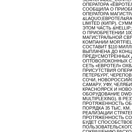
ОПЕРАТОРА «ЕВРОТЕЛ
СООБЩИЛА О ПРИОБР
ОПЕРАТОРА МАГИСТР
&LAQUO;ЕВРОТЕЛ&RA
LIMITED (КИПР). СУ
ЭТОМ ЧАСТЬ &HELLIP
О ПРИОБРЕТЕНИИ 10
МАГИСТРАЛЬНОЙ СВЯ
КОМПАНИИ MORTFIELD
СОСТАВИТ $110 МИЛЛ
ВЫПЛАЧЕНА ДО КОНЦ
ПРЕДУСМОТРЕННЫХ 
ОПТОВОЛОКОННЫХ СЕ
СЕТЬ «ЕВРОТЕЛ» ОХ
ПРИСУТСТВИЯ ОПЕРАТ
ПЕТЕРБУРГ, ЧЕРЕПОВ
СОЧИ, НОВОРОССИЙСК
САМАРУ, УФУ, ЧЕЛЯБ
КРАСНОЯРСК И НОВО
ОБОРУДОВАНИЕ DWDM
MULTIPLEXING). В Р
ПРОТЯЖЕННОСТЬ ОБ
ПОРЯДКА 35 ТЫС. КМ
РЕАЛИЗАЦИИ СТРАТЕГ
ПРОТЯЖЕННОСТЬ СО
БУДЕТ СПОСОБСТВО
ПОЛЬЗОВАТЕЛЬСКОГО
СОКРАЩЕНИЮ РАСХОД