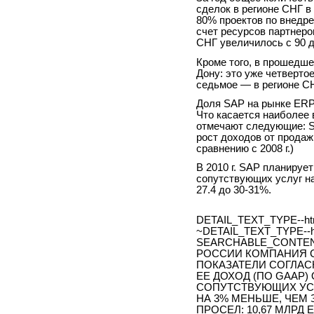
сделок в регионе СНГ в
80% проектов по внедр
счет ресурсов партнеро
СНГ увеличилось с 90 д
Кроме того, в прошедше
Дону: это уже четверто
седьмое — в регионе СН
Доля SAP на рынке ERP-
Что касается наиболее
отмечают следующие: S
рост доходов от продаж
сравнению с 2008 г.)
В 2010 г. SAP планируе
сопутствующих услуг на
27.4 до 30-31%.
DETAIL_TEXT_TYPE--ht
~DETAIL_TEXT_TYPE--h
SEARCHABLE_CONTEN
РОССИИ КОМПАНИЯ 
ПОКАЗАТЕЛИ СОГЛАСН
ЕЕ ДОХОД (ПО GAAP
СОПУТСТВУЮЩИХ УСЛУГ
НА 3% МЕНЬШЕ, ЧЕМ 
ПРОСЕЛ: 10,67 МЛРД 