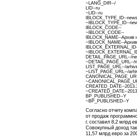
~LANG_DIR--/
LID--ru
~LID--ru
IBLOCK_TYPE_ID--new
~IBLOCK_TYPE_ID--ne
IBLOCK_CODE--
~IBLOCK_CODE--
IBLOCK_NAME--Архив н
~IBLOCK_NAME--Архив 
IBLOCK_EXTERNAL_ID-
~IBLOCK_EXTERNAL_ID
DETAIL_PAGE_URL--/new
~DETAIL_PAGE_URL--/ne
LIST_PAGE_URL--/arhive
~LIST_PAGE_URL--/arhiv
CANONICAL_PAGE_URL
~CANONICAL_PAGE_UR
CREATED_DATE--2013.1
~CREATED_DATE--2013.
BP_PUBLISHED--Y
~BP_PUBLISHED--Y
Согласно отчету компа
от продаж программно
г. составил 8,2 млрд е
Совокупный доход такж
11,57 млрд евро за 2008 