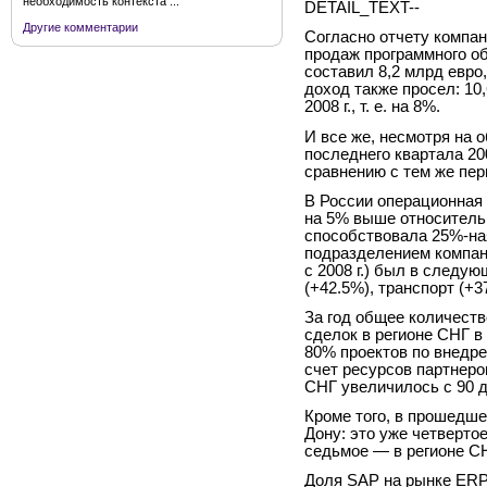
необходимость контекста ...
DETAIL_TEXT--
Другие комментарии
Согласно отчету компани
продаж программного об
составил 8,2 млрд евро,
доход также просел: 10,
2008 г., т. е. на 8%.
И все же, несмотря на 
последнего квартала 20
сравнению с тем же пер
В России операционная
на 5% выше относител
способствовала 25%-на
подразделением компан
с 2008 г.) был в следу
(+42.5%), транспорт (+3
За год общее количеств
сделок в регионе СНГ в
80% проектов по внедр
счет ресурсов партнеро
СНГ увеличилось с 90 д
Кроме того, в прошедше
Дону: это уже четверто
седьмое — в регионе СН
Доля SAP на рынке ERP-