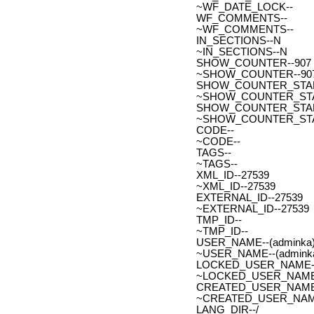
~WF_DATE_LOCK--
WF_COMMENTS--
~WF_COMMENTS--
IN_SECTIONS--N
~IN_SECTIONS--N
SHOW_COUNTER--907
~SHOW_COUNTER--90
SHOW_COUNTER_START--
~SHOW_COUNTER_START-
SHOW_COUNTER_START_
~SHOW_COUNTER_START
CODE--
~CODE--
TAGS--
~TAGS--
XML_ID--27539
~XML_ID--27539
EXTERNAL_ID--27539
~EXTERNAL_ID--27539
TMP_ID--
~TMP_ID--
USER_NAME--(adminka)
~USER_NAME--(adminka
LOCKED_USER_NAME-
~LOCKED_USER_NAME
CREATED_USER_NAME
~CREATED_USER_NAM
LANG_DIR--/