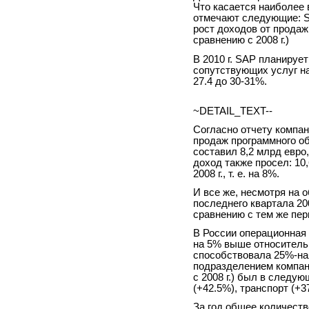
Что касается наиболее
отмечают следующие: S
рост доходов от продаж
сравнению с 2008 г.)
В 2010 г. SAP планируе
сопутствующих услуг на
27.4 до 30-31%.
~DETAIL_TEXT--
Согласно отчету компани
продаж программного об
составил 8,2 млрд евро,
доход также просел: 10,
2008 г., т. е. на 8%.
И все же, несмотря на 
последнего квартала 20
сравнению с тем же пер
В России операционная
на 5% выше относител
способствовала 25%-на
подразделением компан
с 2008 г.) был в следу
(+42.5%), транспорт (+3
За год общее количеств