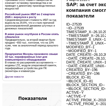
Признание ООО «Квант» банкротом не
означает остановку производства и не
SAP: за счет э
приведет к демонтажу производственных
мощностей
компания смогл
Российский рынок ИБП во 2 квартале
показатели
2026 г. вернулся к росту
Средневзвешенная стоимость ИБП за год
выросла на 29,6%, что и стало причиной
ID--27539
разнонаправленной динамики штучных и
~ID--27539
денежных показателей
TIMESTAMP_X--26.10.20
В июне рынок ноутбуков в России опять
~TIMESTAMP_X--26.10.2
обвалился
TIMESTAMP_X_UNIX--1
Предварительно, за второй квартал было
продано ~650 тыс. лэптопов, что на 10%
~TIMESTAMP_X_UNIX--
хуже, чем за аналогичный период прошлого
MODIFIED_BY--1
года
~MODIFIED_BY--1
Предприятие Москвы произвело свыше
DATE_CREATE--26.10.20
10 тыс. периферийных плат для
~DATE_CREATE--26.10.2
компьютерного оборудования
DATE_CREATE_UNIX--1
В планах по расширению ассортимента —
модемы LTE, модули оперативной памяти,
~DATE_CREATE_UNIX--
периферийные устройства для ПК
CREATED_BY--196
(мониторы и клавиатуры
~CREATED_BY--196
Другие новости
IBLOCK_ID--81
~IBLOCK_ID--81
IBLOCK_SECTION_ID--
~IBLOCK_SECTION_ID-
ACTIVE--Y
~ACTIVE--Y
ACTIVE_FROM_X--2010-0
~ACTIVE_FROM_X--2010-