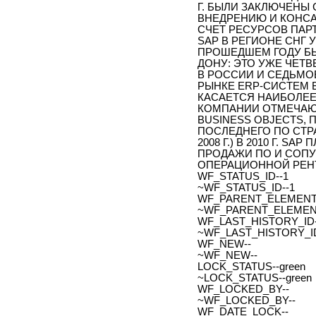
Г. БЫЛИ ЗАКЛЮЧЕНЫ 
ВНЕДРЕНИЮ И КОНС
СЧЕТ РЕСУРСОВ ПАР
SAP В РЕГИОНЕ СНГ У
ПРОШЕДШЕМ ГОДУ БЫ
ДОНУ: ЭТО УЖЕ ЧЕТ
В РОССИИ И СЕДЬМОЕ
РЫНКЕ ERP-СИСТЕМ В
КАСАЕТСЯ НАИБОЛЕЕ
КОМПАНИИ ОТМЕЧАЮТ
BUSINESS OBJECTS,
ПОСЛЕДНЕГО ПО СТР
2008 Г.) В 2010 Г. 
ПРОДАЖИ ПО И СОПУ
ОПЕРАЦИОННОЙ РЕНТА
WF_STATUS_ID--1
~WF_STATUS_ID--1
WF_PARENT_ELEMENT_
~WF_PARENT_ELEMENT
WF_LAST_HISTORY_ID-
~WF_LAST_HISTORY_ID
WF_NEW--
~WF_NEW--
LOCK_STATUS--green
~LOCK_STATUS--green
WF_LOCKED_BY--
~WF_LOCKED_BY--
WF_DATE_LOCK--