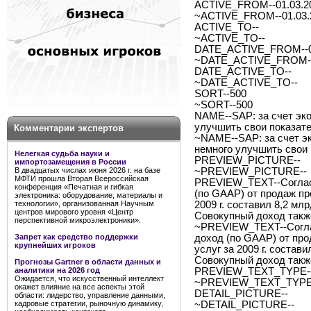
ACTIVE_FROM--01.03.2
~ACTIVE_FROM--01.03.
ACTIVE_TO--
~ACTIVE_TO--
DATE_ACTIVE_FROM--0
~DATE_ACTIVE_FROM--
DATE_ACTIVE_TO--
~DATE_ACTIVE_TO--
SORT--500
~SORT--500
NAME--SAP: за счет эк
улучшить свои показат
Комментарии экспертов
~NAME--SAP: за счет э
немного улучшить свои
Нелегкая судьба науки и
PREVIEW_PICTURE--
импортозамещения в России
В двадцатых числах июня 2026 г. на базе
~PREVIEW_PICTURE--
МФТИ прошла Вторая Всероссийская
PREVIEW_TEXT--Согласно
конференция «Печатная и гибкая
(по GAAP) от продаж пр
электроника: оборудование, материалы и
технологии», организованная Научным
2009 г. составил 8,2 млр
центров мирового уровня «Центр
Совокупный доход также
перспективной микроэлектроники».
~PREVIEW_TEXT--Согласн
Запрет как средство поддержки
доход (по GAAP) от пр
крупнейших игроков
услуг за 2009 г. состави
Совокупный доход также
Прогнозы Gartner в области данных и
аналитики на 2026 год
PREVIEW_TEXT_TYPE--
Ожидается, что искусственный интеллект
~PREVIEW_TEXT_TYPE-
окажет влияние на все аспекты этой
DETAIL_PICTURE--
области: лидерство, управление данными,
кадровые стратегии, рыночную динамику,
~DETAIL_PICTURE--