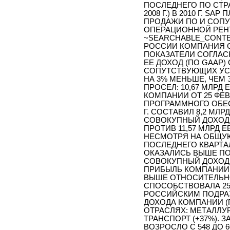
ПОСЛЕДНЕГО ПО СТР
2008 Г.) В 2010 Г. 
ПРОДАЖИ ПО И СОПУ
ОПЕРАЦИОННОЙ РЕНТА
~SEARCHABLE_CONTE
РОССИИ КОМПАНИЯ 
ПОКАЗАТЕЛИ СОГЛАСН
ЕЕ ДОХОД (ПО GAAP
СОПУТСТВУЮЩИХ УСЛУГ
НА 3% МЕНЬШЕ, ЧЕМ 
ПРОСЕЛ: 10,67 МЛРД 
КОМПАНИИ ОТ 25 ФЕВР
ПРОГРАММНОГО ОБЕС
Г. СОСТАВИЛ 8,2 МЛРД
СОВОКУПНЫЙ ДОХОД ТА
ПРОТИВ 11,57 МЛРД ЕВР
НЕСМОТРЯ НА ОБЩУЮ
ПОСЛЕДНЕГО КВАРТАЛ
ОКАЗАЛИСЬ ВЫШЕ ПО 
СОВОКУПНЫЙ ДОХОД 
ПРИБЫЛЬ КОМПАНИИ В
ВЫШЕ ОТНОСИТЕЛЬНО 
СПОСОБСТВОВАЛА 2
РОССИЙСКИМ ПОДРА
ДОХОДА КОМПАНИИ (П
ОТРАСЛЯХ: МЕТАЛЛУРГ
ТРАНСПОРТ (+37%). 
ВОЗРОСЛО С 548 ДО 6