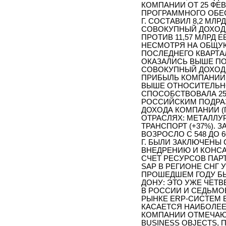
КОМПАНИИ ОТ 25 ФЕВР
ПРОГРАММНОГО ОБЕС
Г. СОСТАВИЛ 8,2 МЛРД
СОВОКУПНЫЙ ДОХОД ТА
ПРОТИВ 11,57 МЛРД ЕВР
НЕСМОТРЯ НА ОБЩУЮ
ПОСЛЕДНЕГО КВАРТАЛ
ОКАЗАЛИСЬ ВЫШЕ ПО 
СОВОКУПНЫЙ ДОХОД 
ПРИБЫЛЬ КОМПАНИИ В
ВЫШЕ ОТНОСИТЕЛЬНО 
СПОСОБСТВОВАЛА 2
РОССИЙСКИМ ПОДРА
ДОХОДА КОМПАНИИ (П
ОТРАСЛЯХ: МЕТАЛЛУРГ
ТРАНСПОРТ (+37%). 
ВОЗРОСЛО С 548 ДО 6
Г. БЫЛИ ЗАКЛЮЧЕНЫ 
ВНЕДРЕНИЮ И КОНС
СЧЕТ РЕСУРСОВ ПАР
SAP В РЕГИОНЕ СНГ У
ПРОШЕДШЕМ ГОДУ БЫ
ДОНУ: ЭТО УЖЕ ЧЕТ
В РОССИИ И СЕДЬМОЕ
РЫНКЕ ERP-СИСТЕМ В
КАСАЕТСЯ НАИБОЛЕЕ
КОМПАНИИ ОТМЕЧАЮТ
BUSINESS OBJECTS,