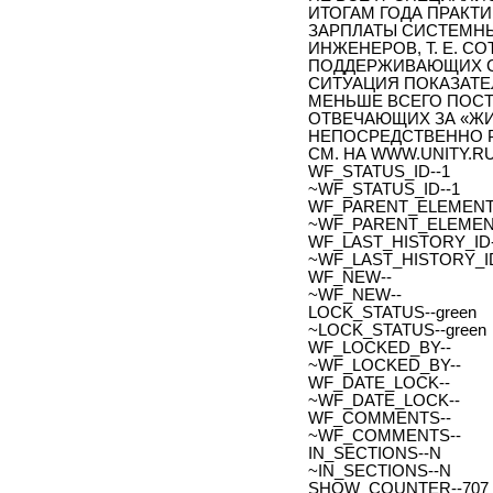
ИТОГАМ ГОДА ПРАКТ
ЗАРПЛАТЫ СИСТЕМН
ИНЖЕНЕРОВ, Т. Е. 
ПОДДЕРЖИВАЮЩИХ СУ
СИТУАЦИЯ ПОКАЗАТЕ
МЕНЬШЕ ВСЕГО ПОСТ
ОТВЕЧАЮЩИХ ЗА «Ж
НЕПОСРЕДСТВЕННО 
СМ. НА WWW.UNITY.R
WF_STATUS_ID--1
~WF_STATUS_ID--1
WF_PARENT_ELEMENT_
~WF_PARENT_ELEMENT
WF_LAST_HISTORY_ID-
~WF_LAST_HISTORY_ID
WF_NEW--
~WF_NEW--
LOCK_STATUS--green
~LOCK_STATUS--green
WF_LOCKED_BY--
~WF_LOCKED_BY--
WF_DATE_LOCK--
~WF_DATE_LOCK--
WF_COMMENTS--
~WF_COMMENTS--
IN_SECTIONS--N
~IN_SECTIONS--N
SHOW_COUNTER--707