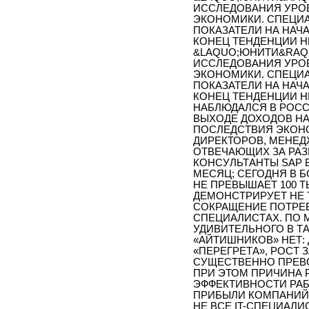
ИССЛЕДОВАНИЯ УРОВ
ЭКОНОМИКИ. СПЕЦИ
ПОКАЗАТЕЛИ НА НАЧАЛ
КОНЕЦ ТЕНДЕНЦИИ Н
&LAQUO;ЮНИТИ&RAQU
ИССЛЕДОВАНИЯ УРОВ
ЭКОНОМИКИ. СПЕЦИ
ПОКАЗАТЕЛИ НА НАЧАЛ
КОНЕЦ ТЕНДЕНЦИИ Н
НАБЛЮДАЛСЯ В РОССИ
ВЫХОДЕ ДОХОДОВ НА
ПОСЛЕДСТВИЯ ЭКОН
ДИРЕКТОРОВ, МЕНЕД
ОТВЕЧАЮЩИХ ЗА РАЗВ
КОНСУЛЬТАНТЫ SAP В
МЕСЯЦ; СЕГОДНЯ В 
НЕ ПРЕВЫШАЕТ 100 ТЫ
ДЕМОНСТРИРУЕТ НЕ 
СОКРАЩЕНИЕ ПОТРЕ
СПЕЦИАЛИСТАХ. ПО 
УДИВИТЕЛЬНОГО В Т
«АЙТИШНИКОВ» НЕТ:
«ПЕРЕГРЕТА», РОСТ 
СУЩЕСТВЕННО ПРЕВО
ПРИ ЭТОМ ПРИЧИНА 
ЭФФЕКТИВНОСТИ РАБ
ПРИБЫЛИ КОМПАНИЙ,
НЕ ВСЕ IT-СПЕЦИАЛИ