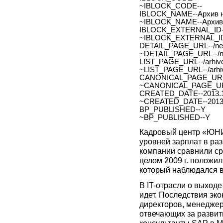
~IBLOCK_CODE--
IBLOCK_NAME--Архив н
~IBLOCK_NAME--Архив 
IBLOCK_EXTERNAL_ID-
~IBLOCK_EXTERNAL_ID
DETAIL_PAGE_URL--/new
~DETAIL_PAGE_URL--/ne
LIST_PAGE_URL--/arhive
~LIST_PAGE_URL--/arhiv
CANONICAL_PAGE_URL
~CANONICAL_PAGE_UR
CREATED_DATE--2013.1
~CREATED_DATE--2013.
BP_PUBLISHED--Y
~BP_PUBLISHED--Y
Кадровый центр «ЮНИ
уровней зарплат в ра
компании сравнили сре
целом 2009 г. положил
который наблюдался в
В IT-отрасли о выходе
идет. Последствия эк
директоров, менеджер
отвечающих за развити