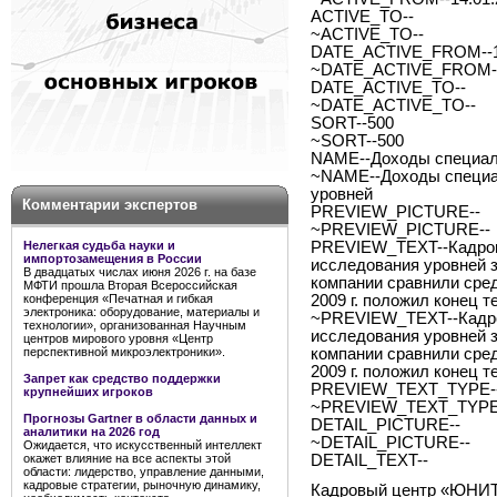
ACTIVE_TO--
~ACTIVE_TO--
DATE_ACTIVE_FROM--1
~DATE_ACTIVE_FROM--
DATE_ACTIVE_TO--
~DATE_ACTIVE_TO--
SORT--500
~SORT--500
NAME--Доходы специали
~NAME--Доходы специал
уровней
Комментарии экспертов
PREVIEW_PICTURE--
~PREVIEW_PICTURE--
Нелегкая судьба науки и
PREVIEW_TEXT--Кадров
импортозамещения в России
исследования уровней 
В двадцатых числах июня 2026 г. на базе
компании сравнили сред
МФТИ прошла Вторая Всероссийская
конференция «Печатная и гибкая
2009 г. положил конец 
электроника: оборудование, материалы и
~PREVIEW_TEXT--Кадро
технологии», организованная Научным
исследования уровней 
центров мирового уровня «Центр
перспективной микроэлектроники».
компании сравнили сред
2009 г. положил конец 
Запрет как средство поддержки
PREVIEW_TEXT_TYPE--
крупнейших игроков
~PREVIEW_TEXT_TYPE-
Прогнозы Gartner в области данных и
DETAIL_PICTURE--
аналитики на 2026 год
~DETAIL_PICTURE--
Ожидается, что искусственный интеллект
окажет влияние на все аспекты этой
DETAIL_TEXT--
области: лидерство, управление данными,
кадровые стратегии, рыночную динамику,
Кадровый центр «ЮНИТ