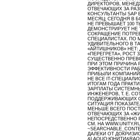
ДИРЕКТОРОВ, МЕНЕД
ОТВЕЧАЮЩИХ ЗА РАЗВ
КОНСУЛЬТАНТЫ SAP В
МЕСЯЦ; СЕГОДНЯ В 
НЕ ПРЕВЫШАЕТ 100 ТЫ
ДЕМОНСТРИРУЕТ НЕ 
СОКРАЩЕНИЕ ПОТРЕ
СПЕЦИАЛИСТАХ. ПО 
УДИВИТЕЛЬНОГО В Т
«АЙТИШНИКОВ» НЕТ:
«ПЕРЕГРЕТА», РОСТ 
СУЩЕСТВЕННО ПРЕВО
ПРИ ЭТОМ ПРИЧИНА 
ЭФФЕКТИВНОСТИ РАБ
ПРИБЫЛИ КОМПАНИЙ,
НЕ ВСЕ IT-СПЕЦИАЛИ
ИТОГАМ ГОДА ПРАКТ
ЗАРПЛАТЫ СИСТЕМН
ИНЖЕНЕРОВ, Т. Е. 
ПОДДЕРЖИВАЮЩИХ СУ
СИТУАЦИЯ ПОКАЗАТЕ
МЕНЬШЕ ВСЕГО ПОСТ
ОТВЕЧАЮЩИХ ЗА «Ж
НЕПОСРЕДСТВЕННО 
СМ. НА WWW.UNITY.R
~SEARCHABLE_CONTE
ДАЛЕКИ ОТ ДОКРИЗИ
&LAQUO;ЮНИТИ&RAQU