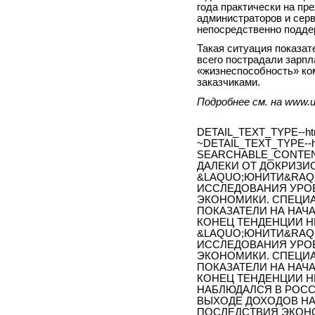
года практически на пр
администраторов и серв
непосредственно подде
Такая ситуация показат
всего пострадали зарпл
«жизнеспособность» ко
заказчиками.
Подробнее см. на www.un
DETAIL_TEXT_TYPE--ht
~DETAIL_TEXT_TYPE--h
SEARCHABLE_CONTEN
ДАЛЕКИ ОТ ДОКРИЗИ
&LAQUO;ЮНИТИ&RAQU
ИССЛЕДОВАНИЯ УРОВ
ЭКОНОМИКИ. СПЕЦИ
ПОКАЗАТЕЛИ НА НАЧАЛ
КОНЕЦ ТЕНДЕНЦИИ Н
&LAQUO;ЮНИТИ&RAQU
ИССЛЕДОВАНИЯ УРОВ
ЭКОНОМИКИ. СПЕЦИ
ПОКАЗАТЕЛИ НА НАЧАЛ
КОНЕЦ ТЕНДЕНЦИИ Н
НАБЛЮДАЛСЯ В РОССИ
ВЫХОДЕ ДОХОДОВ НА
ПОСЛЕДСТВИЯ ЭКОН