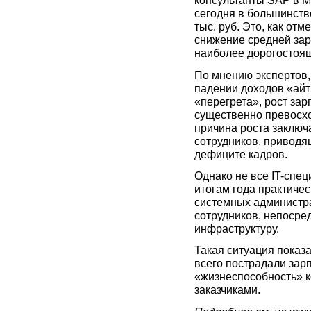
консультанты SAP в Мо
сегодня в большинств
тыс. руб. Это, как от
снижение средней зар
наиболее дорогостоящ
По мнению экспертов,
падении доходов «айт
«перегрета», рост зар
существенно превосхо
причина роста заклю
сотрудников, приводя
дефиците кадров.
Однако не все IT-спе
итогам года практиче
системных администра
сотрудников, непосре
инфраструктуру.
Такая ситуация показ
всего пострадали зар
«жизнеспособность» 
заказчиками.