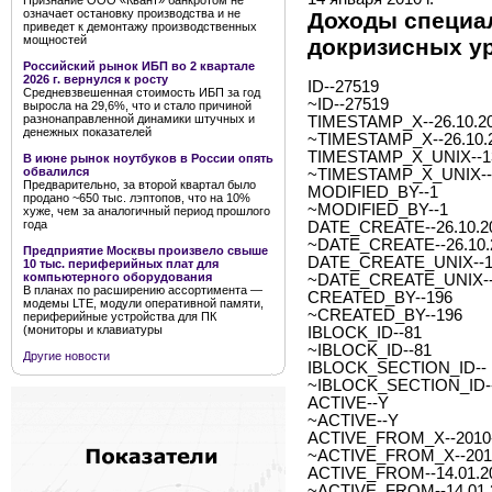
Признание ООО «Квант» банкротом не
означает остановку производства и не
Доходы специал
приведет к демонтажу производственных
мощностей
докризисных у
Российский рынок ИБП во 2 квартале
2026 г. вернулся к росту
ID--27519
Средневзвешенная стоимость ИБП за год
~ID--27519
выросла на 29,6%, что и стало причиной
разнонаправленной динамики штучных и
TIMESTAMP_X--26.10.20
денежных показателей
~TIMESTAMP_X--26.10.2
TIMESTAMP_X_UNIX--1
В июне рынок ноутбуков в России опять
обвалился
~TIMESTAMP_X_UNIX--
Предварительно, за второй квартал было
MODIFIED_BY--1
продано ~650 тыс. лэптопов, что на 10%
~MODIFIED_BY--1
хуже, чем за аналогичный период прошлого
года
DATE_CREATE--26.10.20
~DATE_CREATE--26.10.2
Предприятие Москвы произвело свыше
DATE_CREATE_UNIX--1
10 тыс. периферийных плат для
компьютерного оборудования
~DATE_CREATE_UNIX--
В планах по расширению ассортимента —
CREATED_BY--196
модемы LTE, модули оперативной памяти,
~CREATED_BY--196
периферийные устройства для ПК
(мониторы и клавиатуры
IBLOCK_ID--81
~IBLOCK_ID--81
Другие новости
IBLOCK_SECTION_ID--
~IBLOCK_SECTION_ID-
ACTIVE--Y
~ACTIVE--Y
ACTIVE_FROM_X--2010-0
~ACTIVE_FROM_X--2010-
ACTIVE_FROM--14.01.2
~ACTIVE_FROM--14.01.