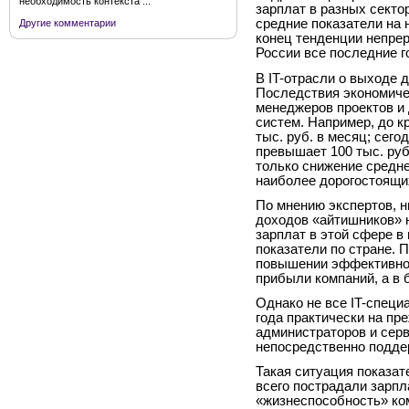
необходимость контекста ...
зарплат в разных секто
средние показатели на н
Другие комментарии
конец тенденции непрер
России все последние г
В IT-отрасли о выходе 
Последствия экономиче
менеджеров проектов и 
систем. Например, до к
тыс. руб. в месяц; сег
превышает 100 тыс. руб
только снижение средне
наиболее дорогостоящи
По мнению экспертов, н
доходов «айтишников» н
зарплат в этой сфере 
показатели по стране. 
повышении эффективнос
прибыли компаний, а в
Однако не все IT-специ
года практически на пр
администраторов и серв
непосредственно подде
Такая ситуация показат
всего пострадали зарпл
«жизнеспособность» ко