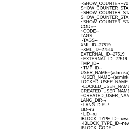
~SHOW_COUNTER--70
SHOW_COUNTER_START--
~SHOW_COUNTER_START-
SHOW_COUNTER_START_
~SHOW_COUNTER_START
CODE--
~CODE--
TAGS--
~TAGS--
XML_ID--27519
~XML_ID--27519
EXTERNAL_ID--27519
~EXTERNAL_ID--27519
TMP_ID--
~TMP_ID--
USER_NAME--(adminka)
~USER_NAME--(adminka
LOCKED_USER_NAME-
~LOCKED_USER_NAME
CREATED_USER_NAME
~CREATED_USER_NAM
LANG_DIR--/
~LANG_DIR--/
LID--ru
~LID--ru
IBLOCK_TYPE_ID--new
~IBLOCK_TYPE_ID--ne
IBLOCK_CODE--