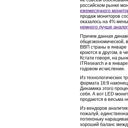
российском рынке мон
ежемесячного монито
продаж мониторов сос
оказалось на 4% меньш
немного лучше аналог
Причем данная динами
общеэкономической, в
ВВП страны в январе
кроются в другом, в ч
Кстати говоря, на ры
ITResearch и в январ
годовом исчислении.
Из технологических тр
формата 16:9 наконец
Динамика этого проце
себя. А вот LED монит
продаются в весьма н
Из вендоров аналитик
пожалуй, единственна
потихоньку наращивае
хороший баланс между