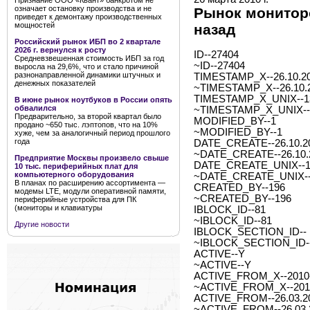
Признание ООО «Квант» банкротом не
означает остановку производства и не
Рынок мониторо
приведет к демонтажу производственных
мощностей
назад
Российский рынок ИБП во 2 квартале
2026 г. вернулся к росту
ID--27404
Средневзвешенная стоимость ИБП за год
~ID--27404
выросла на 29,6%, что и стало причиной
разнонаправленной динамики штучных и
TIMESTAMP_X--26.10.20
денежных показателей
~TIMESTAMP_X--26.10.2
TIMESTAMP_X_UNIX--1
В июне рынок ноутбуков в России опять
обвалился
~TIMESTAMP_X_UNIX--
Предварительно, за второй квартал было
MODIFIED_BY--1
продано ~650 тыс. лэптопов, что на 10%
~MODIFIED_BY--1
хуже, чем за аналогичный период прошлого
года
DATE_CREATE--26.10.20
~DATE_CREATE--26.10.2
Предприятие Москвы произвело свыше
DATE_CREATE_UNIX--1
10 тыс. периферийных плат для
компьютерного оборудования
~DATE_CREATE_UNIX--
В планах по расширению ассортимента —
CREATED_BY--196
модемы LTE, модули оперативной памяти,
~CREATED_BY--196
периферийные устройства для ПК
(мониторы и клавиатуры
IBLOCK_ID--81
~IBLOCK_ID--81
Другие новости
IBLOCK_SECTION_ID--
~IBLOCK_SECTION_ID-
ACTIVE--Y
~ACTIVE--Y
ACTIVE_FROM_X--2010-0
~ACTIVE_FROM_X--2010-
ACTIVE_FROM--26.03.2
~ACTIVE_FROM--26.03.