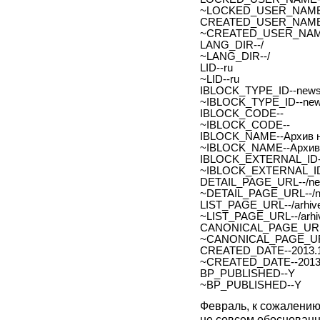
~LOCKED_USER_NAME
CREATED_USER_NAME
~CREATED_USER_NAM
LANG_DIR--/
~LANG_DIR--/
LID--ru
~LID--ru
IBLOCK_TYPE_ID--new
~IBLOCK_TYPE_ID--ne
IBLOCK_CODE--
~IBLOCK_CODE--
IBLOCK_NAME--Архив н
~IBLOCK_NAME--Архив 
IBLOCK_EXTERNAL_ID-
~IBLOCK_EXTERNAL_ID
DETAIL_PAGE_URL--/new
~DETAIL_PAGE_URL--/ne
LIST_PAGE_URL--/arhive
~LIST_PAGE_URL--/arhiv
CANONICAL_PAGE_URL
~CANONICAL_PAGE_UR
CREATED_DATE--2013.1
~CREATED_DATE--2013.
BP_PUBLISHED--Y
~BP_PUBLISHED--Y
Февраль, к сожалению
не совсем обоснованн