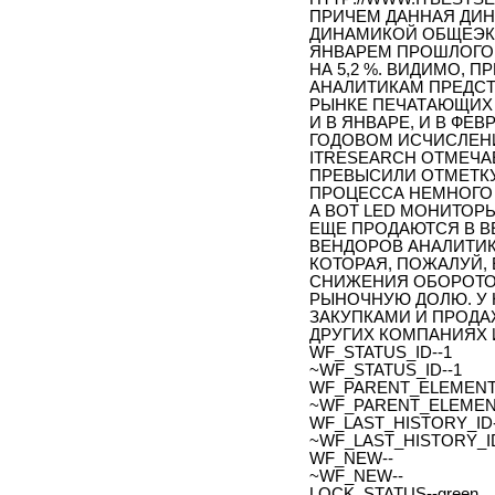
ПРИЧЕМ ДАННАЯ ДИН
ДИНАМИКОЙ ОБЩЕЭК
ЯНВАРЕМ ПРОШЛОГО Г
НА 5,2 %. ВИДИМО, 
АНАЛИТИКАМ ПРЕДСТО
РЫНКЕ ПЕЧАТАЮЩИХ 
И В ЯНВАРЕ, И В ФЕ
ГОДОВОМ ИСЧИСЛЕНИ
ITRESEARCH ОТМЕЧАЕ
ПРЕВЫСИЛИ ОТМЕТКУ
ПРОЦЕССА НЕМНОГО 
А ВОТ LED МОНИТОРЫ
ЕЩЕ ПРОДАЮТСЯ В В
ВЕНДОРОВ АНАЛИТИ
КОТОРАЯ, ПОЖАЛУЙ,
СНИЖЕНИЯ ОБОРОТО
РЫНОЧНУЮ ДОЛЮ. У
ЗАКУПКАМИ И ПРОДА
ДРУГИХ КОМПАНИЯХ 
WF_STATUS_ID--1
~WF_STATUS_ID--1
WF_PARENT_ELEMENT_
~WF_PARENT_ELEMENT
WF_LAST_HISTORY_ID-
~WF_LAST_HISTORY_ID
WF_NEW--
~WF_NEW--
LOCK_STATUS--green