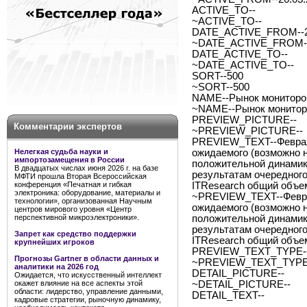
ACTIVE_TO--
~ACTIVE_TO--
DATE_ACTIVE_FROM--2
~DATE_ACTIVE_FROM--
DATE_ACTIVE_TO--
~DATE_ACTIVE_TO--
SORT--500
~SORT--500
NAME--Рынок мониторов
~NAME--Рынок мониторо
PREVIEW_PICTURE--
Комментарии экспертов
~PREVIEW_PICTURE--
PREVIEW_TEXT--Февраль
Нелегкая судьба науки и
ожидаемого (возможно 
импортозамещения в России
положительной динамик
В двадцатых числах июня 2026 г. на базе
результатам очередног
МФТИ прошла Вторая Всероссийская
конференция «Печатная и гибкая
ITResearch общий объ
электроника: оборудование, материалы и
~PREVIEW_TEXT--Феврал
технологии», организованная Научным
ожидаемого (возможно 
центров мирового уровня «Центр
перспективной микроэлектроники».
положительной динамик
результатам очередног
Запрет как средство поддержки
ITResearch общий объ
крупнейших игроков
PREVIEW_TEXT_TYPE--
Прогнозы Gartner в области данных и
~PREVIEW_TEXT_TYPE-
аналитики на 2026 год
DETAIL_PICTURE--
Ожидается, что искусственный интеллект
окажет влияние на все аспекты этой
~DETAIL_PICTURE--
области: лидерство, управление данными,
DETAIL_TEXT--
кадровые стратегии, рыночную динамику,