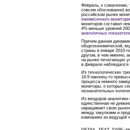
Февраль, к сожалению, 
совсем обоснованно) в
российском рынке монит
ежемесячного монитори
мониторов составил нем
4% меньше уровней 2009
аналогичных показателе
Причем данная динамик
общеэкономической, ве
страны в январе
2010-го
другом, в чем именно, а
на рынке печатающих ус
в феврале наблюдался 
Из технологических тре
16:9 наконец-то превыс
процесса немного замед
мониторы, о которых се
незначительных количе
Из вендоров аналитики
единственная не демонс
наращивает свою рыноч
между закупками и прод
компаниях из ведущей «
DETAIL_TEXT_TYPE--ht