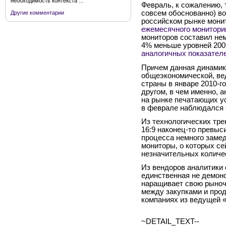
необходимость контекста ...
Февраль, к сожалению, 
совсем обоснованно) в
Другие комментарии
российском рынке монит
ежемесячного монитори
мониторов составил нем
4% меньше уровней 2009
аналогичных показателе
Причем данная динамик
общеэкономической, ве
страны в январе
2010-го
другом, в чем именно, а
на рынке печатающих ус
в феврале наблюдался 
Из технологических тре
16:9 наконец-то превыс
процесса немного замед
мониторы, о которых се
незначительных количе
Из вендоров аналитики
единственная не демонс
наращивает свою рыноч
между закупками и прод
компаниях из ведущей «
~DETAIL_TEXT--