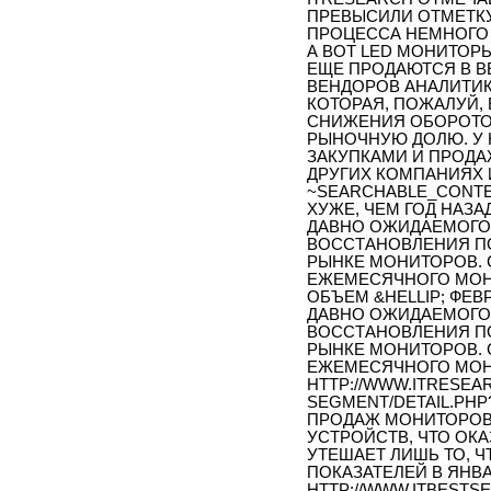
ПРЕВЫСИЛИ ОТМЕТКУ
ПРОЦЕССА НЕМНОГО 
А ВОТ LED МОНИТОРЫ
ЕЩЕ ПРОДАЮТСЯ В В
ВЕНДОРОВ АНАЛИТИ
КОТОРАЯ, ПОЖАЛУЙ,
СНИЖЕНИЯ ОБОРОТО
РЫНОЧНУЮ ДОЛЮ. У
ЗАКУПКАМИ И ПРОДА
ДРУГИХ КОМПАНИЯХ 
~SEARCHABLE_CONTE
ХУЖЕ, ЧЕМ ГОД НАЗА
ДАВНО ОЖИДАЕМОГО
ВОССТАНОВЛЕНИЯ П
РЫНКЕ МОНИТОРОВ. 
ЕЖЕМЕСЯЧНОГО МОН
ОБЪЕМ &HELLIP; ФЕВ
ДАВНО ОЖИДАЕМОГО
ВОССТАНОВЛЕНИЯ П
РЫНКЕ МОНИТОРОВ. 
ЕЖЕМЕСЯЧНОГО МОНИ
HTTP://WWW.ITRESEA
SEGMENT/DETAIL.PHP
ПРОДАЖ МОНИТОРОВ 
УСТРОЙСТВ, ЧТО ОКА
УТЕШАЕТ ЛИШЬ ТО, 
ПОКАЗАТЕЛЕЙ В ЯНВА
HTTP://WWW.ITBESTSEL