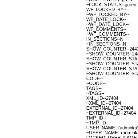
~LOCK_STATUS--green
WF_LOCKED_BY--
~WF_LOCKED_BY--
WF_DATE_LOCK--
~WF_DATE_LOCK--
WF_COMMENTS--
~WF_COMMENTS--
IN_SECTIONS--N
~IN_SECTIONS--N
SHOW_COUNTER--244
~SHOW_COUNTER--24
SHOW_COUNTER_START--
~SHOW_COUNTER_START-
SHOW_COUNTER_START_
~SHOW_COUNTER_START
CODE--
~CODE--
TAGS--
~TAGS--
XML_ID--27404
~XML_ID--27404
EXTERNAL_ID--27404
~EXTERNAL_ID--27404
TMP_ID--
~TMP_ID--
USER_NAME--(adminka)
~USER_NAME--(adminka
LOCKED_USER_NAME-