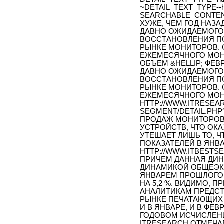
~DETAIL_TEXT_TYPE--h
SEARCHABLE_CONTEN
ХУЖЕ, ЧЕМ ГОД НАЗА
ДАВНО ОЖИДАЕМОГО
ВОССТАНОВЛЕНИЯ П
РЫНКЕ МОНИТОРОВ. 
ЕЖЕМЕСЯЧНОГО МОН
ОБЪЕМ &HELLIP; ФЕВ
ДАВНО ОЖИДАЕМОГО
ВОССТАНОВЛЕНИЯ П
РЫНКЕ МОНИТОРОВ. 
ЕЖЕМЕСЯЧНОГО МОНИ
HTTP://WWW.ITRESEA
SEGMENT/DETAIL.PHP
ПРОДАЖ МОНИТОРОВ 
УСТРОЙСТВ, ЧТО ОКА
УТЕШАЕТ ЛИШЬ ТО, 
ПОКАЗАТЕЛЕЙ В ЯНВА
HTTP://WWW.ITBESTSEL
ПРИЧЕМ ДАННАЯ ДИН
ДИНАМИКОЙ ОБЩЕЭК
ЯНВАРЕМ ПРОШЛОГО Г
НА 5,2 %. ВИДИМО, 
АНАЛИТИКАМ ПРЕДСТО
РЫНКЕ ПЕЧАТАЮЩИХ 
И В ЯНВАРЕ, И В ФЕ
ГОДОВОМ ИСЧИСЛЕНИ
ITRESEARCH ОТМЕЧАЕ