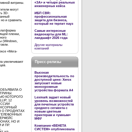
«ЗА» и четыре реальных
тивной витрины.
инженерных кейса
тители могут
ть 3D-
ИБП CBR:
танный
профессиональная
но и сравнить
защита для бизнеса,
который не терпит пауз
 платформа
Самые интересные
дящей пленки,
видеокарты для ML:
нного
ландшафт 2026 года
ы (Windows,
говли.
Другие материалы
компаний
ексе «Мега-
Пресс-релизы
ла увеличивают
цев.
Высокая
производительность по
доступной цене: Xerox
запускает новые
монохромные
 ОБЪЯВИЛА О
устройства формата А4
ТРИНЫ.
ЬЮ КОТОРОГО
Lexmark задает новый
IP; 12
уровень возможностей
ОССИИ
для печатных устройств
ЕНСОРНЫЙ
среднего сегмента с
 О ПРОДУКТАХ
новым цветным
 ТЕЛЕФОННЫХ
принтерам и «умным»
ТЕРФЕЙС
МФУ
ОНАХ, НО И
И ПР.
Компания «ВЕНЕТА
.
СИСТЕМ» опубликовала
ИТ ИЗ