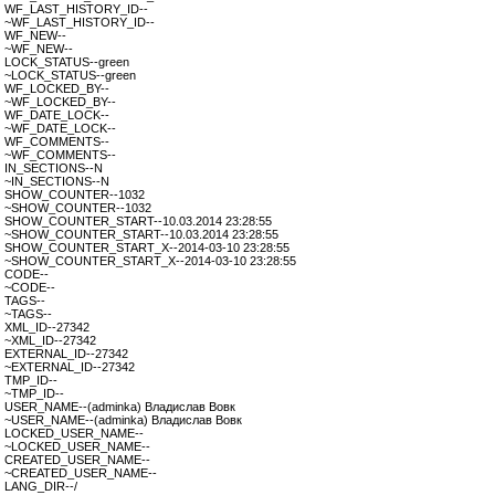
WF_LAST_HISTORY_ID--
~WF_LAST_HISTORY_ID--
WF_NEW--
~WF_NEW--
LOCK_STATUS--green
~LOCK_STATUS--green
WF_LOCKED_BY--
~WF_LOCKED_BY--
WF_DATE_LOCK--
~WF_DATE_LOCK--
WF_COMMENTS--
~WF_COMMENTS--
IN_SECTIONS--N
~IN_SECTIONS--N
SHOW_COUNTER--1032
~SHOW_COUNTER--1032
SHOW_COUNTER_START--10.03.2014 23:28:55
~SHOW_COUNTER_START--10.03.2014 23:28:55
SHOW_COUNTER_START_X--2014-03-10 23:28:55
~SHOW_COUNTER_START_X--2014-03-10 23:28:55
CODE--
~CODE--
TAGS--
~TAGS--
XML_ID--27342
~XML_ID--27342
EXTERNAL_ID--27342
~EXTERNAL_ID--27342
TMP_ID--
~TMP_ID--
USER_NAME--(adminka) Владислав Вовк
~USER_NAME--(adminka) Владислав Вовк
LOCKED_USER_NAME--
~LOCKED_USER_NAME--
CREATED_USER_NAME--
~CREATED_USER_NAME--
LANG_DIR--/