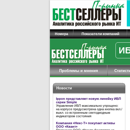
Номера
Показатели компаний
ИБ
Проблемы и мнения
Статист
Новости
Ippon представляет новую линейку ИБП
серии Simple
Управление ИБП максимально упрощено:
на корпусе предусмотрена одна кнопка вкл./
выкл. со встроенным светодиодным
индикатором состояния
Компания «Некс-Т» покупает активы
ООО «Квант»