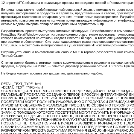
12 апреля МТС объявила о реализации проекта по созданию первой в России интерак
Витрина представляет собой прозрачный сенсорный экран, с помощью которого посе
получить информацию о продуктах и сервисах, представленных в салоне, просмотре
презентацию телефонных аппаратов, уточнить технические характеристики. Разрабо
интерфейс позволяет не только получить исчерпывающую информацию о телефонах, 
схожие модели, выбрать товар по определенным параметрам и пр.
Разработчиком проекта выступила компания «Инициум». Разработанная в компании
Know2buy Retail Window состоит из расположенного за стеклом проектора, токопрово
которая наклеивается на стекло и создает емкостный экран, а также специализирова
программного обеспечения. Система поддерживает различные операционные систем
Unix, Linux) и может быть интегрирована в существующие ИТ-системы розничной тор
Витрина установлена во флагманском салоне МТС в торгово-развлекательном компл
Теплый Стан».
С точки зрения бизнеса, интерактивные коммуникационные решения в салонах ритей
продажи, в среднем, на 20%", — отметил директор розничной сети МТС Сергей Румян
Не будем комментировать эти цифры, но, действительно, удобно.
DETAIL_TEXT_TYPE--html
~DETAIL_TEXT_TYPE--html
SEARCHABLE_CONTENT--МТС ПРИМЕНЯЕТ 3D-МЕРЧАНДАЙЗИНГ 12 АПРЕЛЯ МТС
РЕАЛИЗАЦИИ ПРОЕКТА ПО СОЗДАНИЮ ПЕРВОЙ В РОССИИ ИНТЕРАКТИВНОЙ ВИ
ВИТРИНА ПРЕДСТАВЛЯЕТ СОБОЙ ПРОЗРАЧНЫЙ СЕНСОРНЫЙ ЭКРАН, С ПОМОЩ
ПОСЕТИТЕЛИ МОГУТ ПОЛУЧИТЬ ИНФОРМАЦИЮ О ПРОДУКТАХ И СЕРВИСАХ &HELL
АПРЕЛЯ МТС ОБЪЯВИЛА О РЕАЛИЗАЦИИ ПРОЕКТА ПО СОЗДАНИЮ ПЕРВОЙ В Р
ИНТЕРАКТИВНОЙ ВИТРИНЫ. ВИТРИНА ПРЕДСТАВЛЯЕТ СОБОЙ ПРОЗРАЧНЫЙ С
ЭКРАН, С ПОМОЩЬЮ КОТОРОГО ПОСЕТИТЕЛИ МОГУТ ПОЛУЧИТЬ ИНФОРМАЦИЮ
И СЕРВИСАХ, ПРЕДСТАВЛЕННЫХ В САЛОНЕ, ПРОСМОТРЕТЬ 3D-ПРЕЗЕНТАЦИЮ
АППАРАТОВ, УТОЧНИТЬ ТЕХНИЧЕСКИЕ ХАРАКТЕРИСТИКИ. РАЗРАБОТАННЫЙ ИН
ПОЗВОЛЯЕТ НЕ ТОЛЬКО ПОЛУЧИТЬ ИСЧЕРПЫВАЮЩУЮ ИНФОРМАЦИЮ О ТЕЛЕФ
СРАВНИТЬ СХОЖИЕ МОДЕЛИ, ВЫБРАТЬ ТОВАР ПО ОПРЕДЕЛЕННЫМ ПАРАМЕТРАМ 
РАЗРАБОТЧИКОМ ПРОЕКТА ВЫСТУПИЛА КОМПАНИЯ &LAQUO;ИНИЦИУМ&RAQUO;
РАЗРАБОТАННАЯ В КОМПАНИИ ПЛАТФОРМА KNOW2BUY RETAIL WINDOW СОСТО