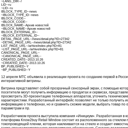
~LANG_DIR--/
LID--ru
~LID--ru
IBLOCK_TYPE_ID--news
~IBLOCK_TYPE_ID--news
IBLOCK_CODE--
~IBLOCK_CODE--
IBLOCK_NAME--Архив новостей
~IBLOCK_NAME--Архив новостей
IBLOCK_EXTERNAL_ID--
~IBLOCK_EXTERNAL_ID--
DETAIL_PAGE_URL--/news/detail.php?ID=27342
~DETAIL_PAGE_URL--/news/detail.php?ID=27342
LIST_PAGE_URL--/arhive/index.php?ID=81
~LIST_PAGE_URL--/arhive/index.php?ID=81
CANONICAL_PAGE_URL--
~CANONICAL_PAGE_URL--
CREATED_DATE--2013.10.26
~CREATED_DATE--2013.10.26
BP_PUBLISHED--Y
~BP_PUBLISHED--Y
12 апреля МТС объявила о реализации проекта по созданию первой в Росси
интерактивной витрины.
Витрина представляет собой прозрачный сенсорный экран, с помощью кото
посетители могут получить информацию о продуктах и сервисах, представле
просмотреть 3D-презентацию телефонных аппаратов, уточнить технически
характеристики. Разработанный интерфейс позволяет не только получить
информацию о телефонах, но и сравнить схожие модели, выбрать товар по
параметрам и пр.
Разработчиком проекта выступила компания «Инициум». Разработанная в 
платформа Know2buy Retail Window состоит из расположенного за стеклом 
токопроводящей пленки, которая наклеивается на стекло и создает емкостны
также специализированного программного обеспечения. Система поддержи