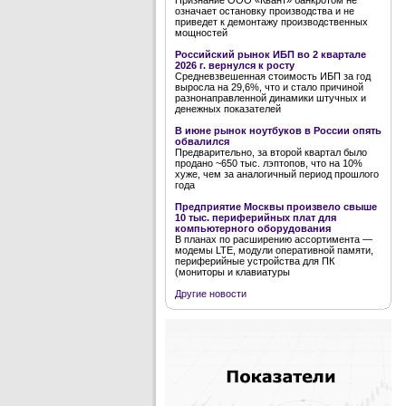
Признание ООО «Квант» банкротом не
означает остановку производства и не
приведет к демонтажу производственных
мощностей
Российский рынок ИБП во 2 квартале
2026 г. вернулся к росту
Средневзвешенная стоимость ИБП за год
выросла на 29,6%, что и стало причиной
разнонаправленной динамики штучных и
денежных показателей
В июне рынок ноутбуков в России опять
обвалился
Предварительно, за второй квартал было
продано ~650 тыс. лэптопов, что на 10%
хуже, чем за аналогичный период прошлого
года
Предприятие Москвы произвело свыше
10 тыс. периферийных плат для
компьютерного оборудования
В планах по расширению ассортимента —
модемы LTE, модули оперативной памяти,
периферийные устройства для ПК
(мониторы и клавиатуры
Другие новости