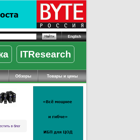
English
ка
ITResearch
Обзоры
Товары и цены
стить в блог