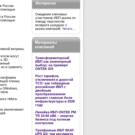
Интересно
в России
с помощью
Ожидания ключевых
 в России
участников ИБП-рынка по
с помощью
поводу перспектив
возврата ушедших с
рынка компаний.
Читать …
Материалы
компаний
тивной витрины.
тители могут
Трансформаторный
ть 3D-
ИБП как инженерный
танный
выбор: на примере
но и сравнить
ONTEK iDS
Рост тарифов,
 платформа
отключения и дорогой
дящей пленки,
TCO: как гибридные
нного
российские ИБП с
ы (Windows,
двойным
говли.
преобразованием
решают главные боли
ексе «Мега-
инфраструктуры в 2026
году
ла увеличивают
Линейка ИБП ONTEK PM
цев.
TR 10-60 кВА – энергия
бизнеса под полным
контролем
Трехфазные ИБП SKAT-
UPS 3/3: три аргумента