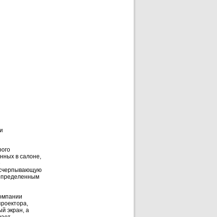
и
рого
нных в салоне,
е
 исчерпывающую
 определенным
компании
проектора,
й экран, а
вает