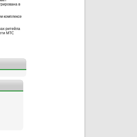
грирована в
ом комплексе
нах ритейла
сети МТС