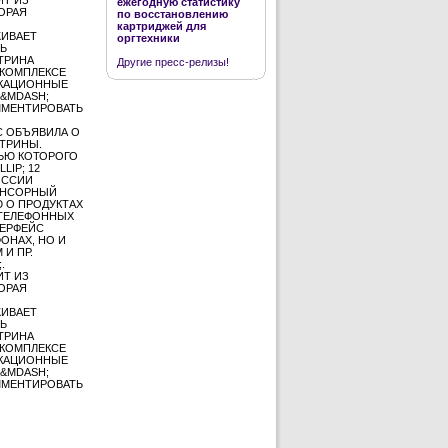
ежегодную статистику
ОРАЯ
по восстановлению
картриджей для
ЖИВАЕТ
оргтехники
ТЬ
ТРИНА
Другие пресс-релизы!
 КОМПЛЕКСЕ
ИКАЦИОННЫЕ
 &MDASH;
ММЕНТИРОВАТЬ
С ОБЪЯВИЛА О
ТРИНЫ.
ЬЮ КОТОРОГО
IP; 12
ОССИИ
ЕНСОРНЫЙ
 О ПРОДУКТАХ
 ТЕЛЕФОННЫХ
ТЕРФЕЙС
ОНАХ, НО И
И ПР.
.
ИТ ИЗ
ОРАЯ
ЖИВАЕТ
ТЬ
ТРИНА
 КОМПЛЕКСЕ
ИКАЦИОННЫЕ
 &MDASH;
ММЕНТИРОВАТЬ