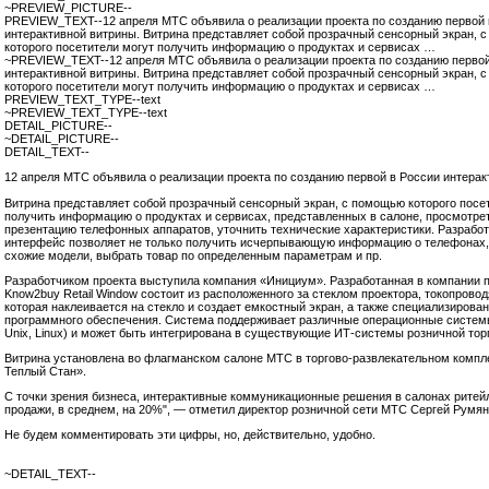
~PREVIEW_PICTURE--
PREVIEW_TEXT--12 апреля МТС объявила о реализации проекта по созданию первой 
интерактивной витрины. Витрина представляет собой прозрачный сенсорный экран, 
которого посетители могут получить информацию о продуктах и сервисах …
~PREVIEW_TEXT--12 апреля МТС объявила о реализации проекта по созданию первой
интерактивной витрины. Витрина представляет собой прозрачный сенсорный экран, 
которого посетители могут получить информацию о продуктах и сервисах …
PREVIEW_TEXT_TYPE--text
~PREVIEW_TEXT_TYPE--text
DETAIL_PICTURE--
~DETAIL_PICTURE--
DETAIL_TEXT--
12 апреля МТС объявила о реализации проекта по созданию первой в России интерак
Витрина представляет собой прозрачный сенсорный экран, с помощью которого посе
получить информацию о продуктах и сервисах, представленных в салоне, просмотре
презентацию телефонных аппаратов, уточнить технические характеристики. Разрабо
интерфейс позволяет не только получить исчерпывающую информацию о телефонах, 
схожие модели, выбрать товар по определенным параметрам и пр.
Разработчиком проекта выступила компания «Инициум». Разработанная в компании
Know2buy Retail Window состоит из расположенного за стеклом проектора, токопрово
которая наклеивается на стекло и создает емкостный экран, а также специализирова
программного обеспечения. Система поддерживает различные операционные систем
Unix, Linux) и может быть интегрирована в существующие ИТ-системы розничной тор
Витрина установлена во флагманском салоне МТС в торгово-развлекательном компл
Теплый Стан».
С точки зрения бизнеса, интерактивные коммуникационные решения в салонах ритей
продажи, в среднем, на 20%", — отметил директор розничной сети МТС Сергей Румян
Не будем комментировать эти цифры, но, действительно, удобно.
~DETAIL_TEXT--