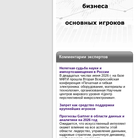
Комментарии экспертов
Нелегкая судьба науки и
импортозамещения в России
В двадцатых числах июня 2026 г. на базе
МФТИ прошла Вторая Всероссийская
конференция «Печатная и гибкая
электроника: оборудование, материалы и
технологии», организованная Научным
центров мирового уровня «Центр
перспективной микроэлектроники».
Запрет как средство поддержки
крупнейших игроков
Прогнозы Gartner в области данных и
аналитики на 2026 год
Ожидается, что искусственный интеллект
окажет влияние на все аспекты этой
области: лидерство, управление данными,
кадровые стратегии, рыночную динамику,