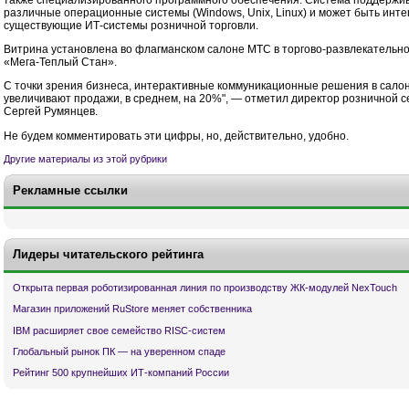
различные операционные системы (Windows, Unix, Linux) и может быть инте
существующие ИТ-системы розничной торговли.
Витрина установлена во флагманском салоне МТС в торгово-развлекательн
«Мега-Теплый Стан».
С точки зрения бизнеса, интерактивные коммуникационные решения в сало
увеличивают продажи, в среднем, на 20%", — отметил директор розничной 
Сергей Румянцев.
Не будем комментировать эти цифры, но, действительно, удобно.
Другие материалы из этой рубрики
Рекламные ссылки
Лидеры читательского рейтинга
Открыта первая роботизированная линия по производству ЖК-модулей NexTouch
Магазин приложений RuStore меняет собственника
IBM расширяет свое семейство RISC-систем
Глобальный рынок ПК — на уверенном спаде
Рейтинг 500 крупнейших ИТ-компаний России