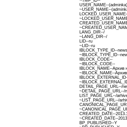
~TMP_ID--
USER_NAME--(adminka)
~USER_NAME--(adminka
LOCKED_USER_NAME-
~LOCKED_USER_NAME
CREATED_USER_NAME
~CREATED_USER_NAM
LANG_DIR--/
~LANG_DIR--/
LID--ru
~LID--ru
IBLOCK_TYPE_ID--new
~IBLOCK_TYPE_ID--ne
IBLOCK_CODE--
~IBLOCK_CODE--
IBLOCK_NAME--Архив н
~IBLOCK_NAME--Архив 
IBLOCK_EXTERNAL_ID-
~IBLOCK_EXTERNAL_ID
DETAIL_PAGE_URL--/new
~DETAIL_PAGE_URL--/ne
LIST_PAGE_URL--/arhive
~LIST_PAGE_URL--/arhiv
CANONICAL_PAGE_URL
~CANONICAL_PAGE_UR
CREATED_DATE--2013.1
~CREATED_DATE--2013.
BP_PUBLISHED--Y