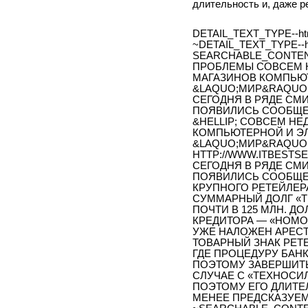
длительность и, даже р
DETAIL_TEXT_TYPE--ht
~DETAIL_TEXT_TYPE--h
SEARCHABLE_CONTEN
ПРОБЛЕМЫ СОВСЕМ Н
МАГАЗИНОВ КОМПЬЮ
&LAQUO;МИР&RAQUO;
СЕГОДНЯ В РЯДЕ СМ
ПОЯВИЛИСЬ СООБЩЕН
&HELLIP; СОВСЕМ Н
КОМПЬЮТЕРНОЙ И Э
&LAQUO;МИР&RAQUO;
HTTP://WWW.ITBESTSEL
СЕГОДНЯ В РЯДЕ СМ
ПОЯВИЛИСЬ СООБЩЕН
КРУПНОГО РЕТЕЙЛЕР
СУММАРНЫЙ ДОЛГ «
ПОЧТИ В 125 МЛН. Д
КРЕДИТОРА — «НОМ
УЖЕ НАЛОЖЕН АРЕСТ
ТОВАРНЫЙ ЗНАК РЕТЕ
ГДЕ ПРОЦЕДУРУ БАН
ПОЭТОМУ ЗАВЕРШИТЬ
СЛУЧАЕ С «ТЕХНОСИ
ПОЭТОМУ ЕГО ДЛИТЕЛ
МЕНЕЕ ПРЕДСКАЗУЕ