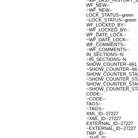
~WF_LAST_HISTORY_ID
WF_NEW--
~WF_NEW--
LOCK_STATUS--green
~LOCK_STATUS--green
WF_LOCKED_BY--
~WF_LOCKED_BY--
WF_DATE_LOCK--
~WF_DATE_LOCK--
WF_COMMENTS--
~WF_COMMENTS--
IN_SECTIONS--N
~IN_SECTIONS--N
SHOW_COUNTER--661
~SHOW_COUNTER--66
SHOW_COUNTER_START--
~SHOW_COUNTER_START-
SHOW_COUNTER_START_
~SHOW_COUNTER_START
CODE--
~CODE--
TAGS--
~TAGS--
XML_ID--27227
~XML_ID--27227
EXTERNAL_ID--27227
~EXTERNAL_ID--27227
TMP_ID--