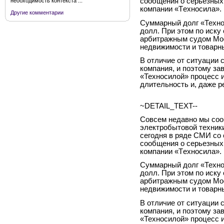
сообщения о серьезных 
необходимость контекста ...
компании «Tехносила».
Другие комментарии
Суммарный долг «Техно
долл. При этом по иску
арбитражным судом Мос
недвижимости и товарны
В отличие от ситуации 
компания, и поэтому за
«Техносилой» процесс 
длительность и, даже р
~DETAIL_TEXT--
Совсем недавно мы соо
электробытовой техник
сегодня в ряде СМИ со
сообщения о серьезных 
компании «Tехносила».
Суммарный долг «Техно
долл. При этом по иску
арбитражным судом Мос
недвижимости и товарны
В отличие от ситуации 
компания, и поэтому за
«Техносилой» процесс 