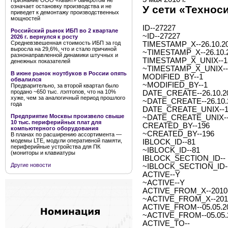
Признание ООО «Квант» банкротом не
означает остановку производства и не
У сети «Техно
приведет к демонтажу производственных
мощностей
ID--27227
Российский рынок ИБП во 2 квартале
~ID--27227
2026 г. вернулся к росту
Средневзвешенная стоимость ИБП за год
TIMESTAMP_X--26.10.20
выросла на 29,6%, что и стало причиной
~TIMESTAMP_X--26.10.2
разнонаправленной динамики штучных и
TIMESTAMP_X_UNIX--1
денежных показателей
~TIMESTAMP_X_UNIX--
В июне рынок ноутбуков в России опять
MODIFIED_BY--1
обвалился
~MODIFIED_BY--1
Предварительно, за второй квартал было
продано ~650 тыс. лэптопов, что на 10%
DATE_CREATE--26.10.20
хуже, чем за аналогичный период прошлого
~DATE_CREATE--26.10.2
года
DATE_CREATE_UNIX--1
Предприятие Москвы произвело свыше
~DATE_CREATE_UNIX--
10 тыс. периферийных плат для
CREATED_BY--196
компьютерного оборудования
~CREATED_BY--196
В планах по расширению ассортимента —
модемы LTE, модули оперативной памяти,
IBLOCK_ID--81
периферийные устройства для ПК
~IBLOCK_ID--81
(мониторы и клавиатуры
IBLOCK_SECTION_ID--
Другие новости
~IBLOCK_SECTION_ID-
ACTIVE--Y
~ACTIVE--Y
ACTIVE_FROM_X--2010-0
~ACTIVE_FROM_X--2010-
ACTIVE_FROM--05.05.2
~ACTIVE_FROM--05.05.
ACTIVE_TO--