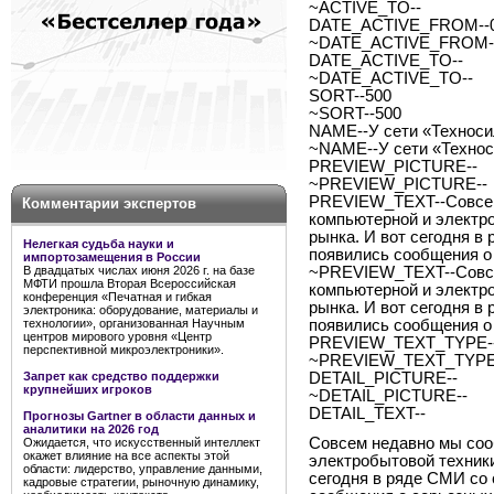
~ACTIVE_TO--
DATE_ACTIVE_FROM--0
~DATE_ACTIVE_FROM--
DATE_ACTIVE_TO--
~DATE_ACTIVE_TO--
SORT--500
~SORT--500
NAME--У сети «Техноси
~NAME--У сети «Техно
PREVIEW_PICTURE--
~PREVIEW_PICTURE--
PREVIEW_TEXT--Совсем 
Комментарии экспертов
компьютерной и электр
рынка. И вот сегодня в
Нелегкая судьба науки и
появились сообщения о
импортозамещения в России
В двадцатых числах июня 2026 г. на базе
~PREVIEW_TEXT--Совсем
МФТИ прошла Вторая Всероссийская
компьютерной и электр
конференция «Печатная и гибкая
рынка. И вот сегодня в
электроника: оборудование, материалы и
технологии», организованная Научным
появились сообщения о
центров мирового уровня «Центр
PREVIEW_TEXT_TYPE--
перспективной микроэлектроники».
~PREVIEW_TEXT_TYPE-
Запрет как средство поддержки
DETAIL_PICTURE--
крупнейших игроков
~DETAIL_PICTURE--
DETAIL_TEXT--
Прогнозы Gartner в области данных и
аналитики на 2026 год
Совсем недавно мы соо
Ожидается, что искусственный интеллект
окажет влияние на все аспекты этой
электробытовой техник
области: лидерство, управление данными,
сегодня в ряде СМИ со
кадровые стратегии, рыночную динамику,