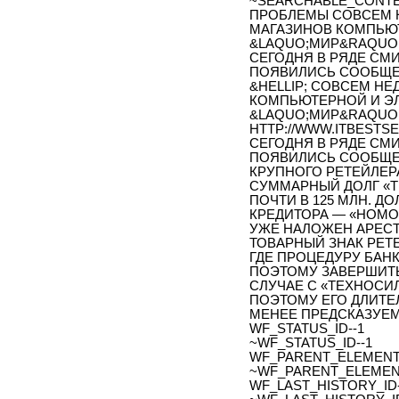
~SEARCHABLE_CONTE
ПРОБЛЕМЫ СОВСЕМ Н
МАГАЗИНОВ КОМПЬЮ
&LAQUO;МИР&RAQUO;
СЕГОДНЯ В РЯДЕ СМ
ПОЯВИЛИСЬ СООБЩЕН
&HELLIP; СОВСЕМ Н
КОМПЬЮТЕРНОЙ И Э
&LAQUO;МИР&RAQUO;
HTTP://WWW.ITBESTSEL
СЕГОДНЯ В РЯДЕ СМ
ПОЯВИЛИСЬ СООБЩЕН
КРУПНОГО РЕТЕЙЛЕР
СУММАРНЫЙ ДОЛГ «
ПОЧТИ В 125 МЛН. Д
КРЕДИТОРА — «НОМ
УЖЕ НАЛОЖЕН АРЕСТ
ТОВАРНЫЙ ЗНАК РЕТЕ
ГДЕ ПРОЦЕДУРУ БАН
ПОЭТОМУ ЗАВЕРШИТЬ
СЛУЧАЕ С «ТЕХНОСИ
ПОЭТОМУ ЕГО ДЛИТЕЛ
МЕНЕЕ ПРЕДСКАЗУЕ
WF_STATUS_ID--1
~WF_STATUS_ID--1
WF_PARENT_ELEMENT_
~WF_PARENT_ELEMENT
WF_LAST_HISTORY_ID-