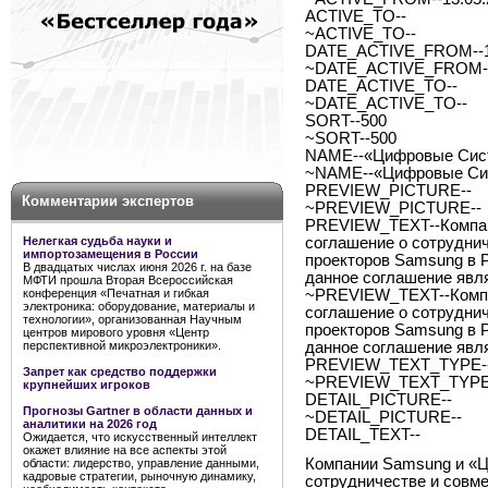
ACTIVE_TO--
~ACTIVE_TO--
DATE_ACTIVE_FROM--1
~DATE_ACTIVE_FROM--
DATE_ACTIVE_TO--
~DATE_ACTIVE_TO--
SORT--500
~SORT--500
NAME--«Цифровые Сист
~NAME--«Цифровые Сис
PREVIEW_PICTURE--
Комментарии экспертов
~PREVIEW_PICTURE--
PREVIEW_TEXT--Компан
Нелегкая судьба науки и
соглашение о сотрудни
импортозамещения в России
проекторов Samsung в 
В двадцатых числах июня 2026 г. на базе
данное соглашение явл
МФТИ прошла Вторая Всероссийская
конференция «Печатная и гибкая
~PREVIEW_TEXT--Компа
электроника: оборудование, материалы и
соглашение о сотрудни
технологии», организованная Научным
проекторов Samsung в 
центров мирового уровня «Центр
перспективной микроэлектроники».
данное соглашение явл
PREVIEW_TEXT_TYPE--
Запрет как средство поддержки
~PREVIEW_TEXT_TYPE-
крупнейших игроков
DETAIL_PICTURE--
Прогнозы Gartner в области данных и
~DETAIL_PICTURE--
аналитики на 2026 год
DETAIL_TEXT--
Ожидается, что искусственный интеллект
окажет влияние на все аспекты этой
Компании Samsung и «
области: лидерство, управление данными,
кадровые стратегии, рыночную динамику,
сотрудничестве и совм