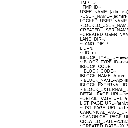
TMP_ID--
~TMP_ID--
USER_NAME--(adminka)
~USER_NAME--(adminka
LOCKED_USER_NAME-
~LOCKED_USER_NAME
CREATED_USER_NAME
~CREATED_USER_NAM
LANG_DIR--/
~LANG_DIR--/
LID--ru
~LID--ru
IBLOCK_TYPE_ID--new
~IBLOCK_TYPE_ID--ne
IBLOCK_CODE--
~IBLOCK_CODE--
IBLOCK_NAME--Архив н
~IBLOCK_NAME--Архив 
IBLOCK_EXTERNAL_ID-
~IBLOCK_EXTERNAL_ID
DETAIL_PAGE_URL--/new
~DETAIL_PAGE_URL--/ne
LIST_PAGE_URL--/arhive
~LIST_PAGE_URL--/arhiv
CANONICAL_PAGE_URL
~CANONICAL_PAGE_UR
CREATED_DATE--2013.1
~CREATED_DATE--2013.