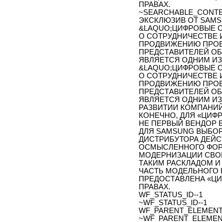
ПРАВАХ.
~SEARCHABLE_CONT
ЭКСКЛЮЗИВ ОТ SAM
&LAQUO;ЦИФРОВЫЕ 
О СОТРУДНИЧЕСТВЕ 
ПРОДВИЖЕНИЮ ПРОЕ
ПРЕДСТАВИТЕЛЕЙ ОБ
ЯВЛЯЕТСЯ ОДНИМ ИЗ
&LAQUO;ЦИФРОВЫЕ 
О СОТРУДНИЧЕСТВЕ 
ПРОДВИЖЕНИЮ ПРОЕ
ПРЕДСТАВИТЕЛЕЙ ОБ
ЯВЛЯЕТСЯ ОДНИМ ИЗ
РАЗВИТИИ КОМПАНИЙ
КОНЕЧНО, ДЛЯ «ЦИФ
НЕ ПЕРВЫЙ ВЕНДОР 
ДЛЯ SAMSUNG ВЫБО
ДИСТРИБУТОРА ДЕЙС
ОСМЫСЛЕННОГО ФОР
МОДЕРНИЗАЦИИ СВОЕ
ТАКИМ РАСКЛАДОМ И
ЧАСТЬ МОДЕЛЬНОГО 
ПРЕДОСТАВЛЕНА «Ц
ПРАВАХ.
WF_STATUS_ID--1
~WF_STATUS_ID--1
WF_PARENT_ELEMENT_
~WF_PARENT_ELEMENT