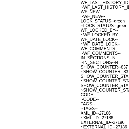
WF_LAST_HISTORY_ID-
~WF_LAST_HISTORY_ID
WF_NEW--
~WF_NEW--
LOCK_STATUS--green
~LOCK_STATUS--green
WF_LOCKED_BY--
~WF_LOCKED_BY--
WF_DATE_LOCK--
~WF_DATE_LOCK--
WF_COMMENTS--
~WF_COMMENTS--
IN_SECTIONS--N
~IN_SECTIONS--N
SHOW_COUNTER--837
~SHOW_COUNTER--83
SHOW_COUNTER_START--
~SHOW_COUNTER_START-
SHOW_COUNTER_START_
~SHOW_COUNTER_START
CODE--
~CODE--
TAGS--
~TAGS--
XML_ID--27186
~XML_ID--27186
EXTERNAL_ID--27186
~EXTERNAL_ID--27186