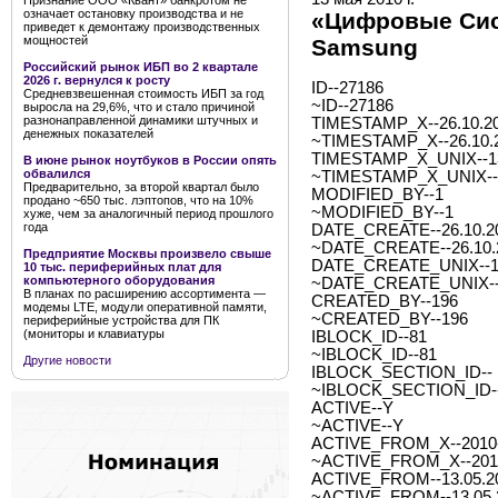
Признание ООО «Квант» банкротом не
означает остановку производства и не
«Цифровые Сис
приведет к демонтажу производственных
мощностей
Samsung
Российский рынок ИБП во 2 квартале
2026 г. вернулся к росту
ID--27186
Средневзвешенная стоимость ИБП за год
~ID--27186
выросла на 29,6%, что и стало причиной
разнонаправленной динамики штучных и
TIMESTAMP_X--26.10.20
денежных показателей
~TIMESTAMP_X--26.10.2
TIMESTAMP_X_UNIX--1
В июне рынок ноутбуков в России опять
обвалился
~TIMESTAMP_X_UNIX--
Предварительно, за второй квартал было
MODIFIED_BY--1
продано ~650 тыс. лэптопов, что на 10%
~MODIFIED_BY--1
хуже, чем за аналогичный период прошлого
года
DATE_CREATE--26.10.20
~DATE_CREATE--26.10.2
Предприятие Москвы произвело свыше
DATE_CREATE_UNIX--1
10 тыс. периферийных плат для
компьютерного оборудования
~DATE_CREATE_UNIX--
В планах по расширению ассортимента —
CREATED_BY--196
модемы LTE, модули оперативной памяти,
~CREATED_BY--196
периферийные устройства для ПК
(мониторы и клавиатуры
IBLOCK_ID--81
~IBLOCK_ID--81
Другие новости
IBLOCK_SECTION_ID--
~IBLOCK_SECTION_ID-
ACTIVE--Y
~ACTIVE--Y
ACTIVE_FROM_X--2010-0
~ACTIVE_FROM_X--2010-
ACTIVE_FROM--13.05.2
~ACTIVE_FROM--13.05.