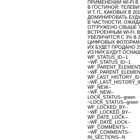
ПРИМЕНЕНИИ WI-FI 
В ГОСТИНОЙ: ТЕЛЕВ
И Т. П., КАКОВЫХ В 2
ДОМИНИРОВАТЬ БУДУ
В ЧАСТНОСТИ, ОЖИДАЕ
ОТГРУЖЕНО СВЫШЕ 7
ВСТРОЕННЫМ WI-FI. 
УВЕЛИЧИТСЯ С 3% В 20
ЦИФРОВЫХ ФОТОРАМОК,
ИХ БУДЕТ ПРОДАНО 2
ИЗ НИХ БУДУТ ОСНАЩ
WF_STATUS_ID--1
~WF_STATUS_ID--1
WF_PARENT_ELEMENT_
~WF_PARENT_ELEMENT
WF_LAST_HISTORY_ID-
~WF_LAST_HISTORY_ID
WF_NEW--
~WF_NEW--
LOCK_STATUS--green
~LOCK_STATUS--green
WF_LOCKED_BY--
~WF_LOCKED_BY--
WF_DATE_LOCK--
~WF_DATE_LOCK--
WF_COMMENTS--
~WF_COMMENTS--
IN_SECTIONS--N