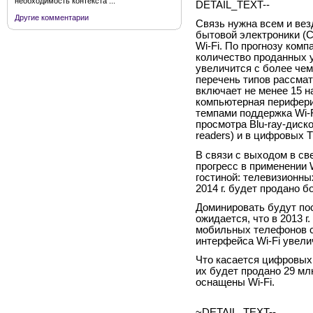
необходимость контекста ...
DETAIL_TEXT--
Другие комментарии
Связь нужна всем и вез
бытовой электроники (C
Wi-Fi. По прогнозу комп
количество проданных 
увеличится с более чем 5
перечень типов рассма
включает не менее 15 н
компьютерная перифери
темпами поддержка Wi-F
просмотра Blu-ray-диско
readers) и в цифровых 
В связи с выходом в св
прогресс в применении 
гостиной: телевизионных
2014 г. будет продано б
Доминировать будут пос
ожидается, что в 2013 г
мобильных телефонов со
интерфейса Wi-Fi увелич
Что касается цифровых фо
их будет продано 29 мл
оснащены Wi-Fi.
~DETAIL_TEXT--