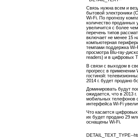
Связь нужна всем и вез
бытовой электроники (C
Wi-Fi. По прогнозу комп
количество проданных 
увеличится с более чем 5
перечень типов рассма
включает не менее 15 н
компьютерная перифери
темпами поддержка Wi-F
просмотра Blu-ray-диско
readers) и в цифровых 
В связи с выходом в св
прогресс в применении 
гостиной: телевизионных
2014 г. будет продано б
Доминировать будут пос
ожидается, что в 2013 г
мобильных телефонов со
интерфейса Wi-Fi увелич
Что касается цифровых фо
их будет продано 29 мл
оснащены Wi-Fi.
DETAIL_TEXT_TYPE--ht