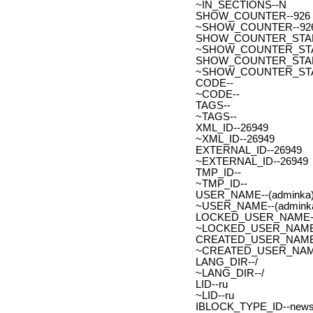
~IN_SECTIONS--N
SHOW_COUNTER--926
~SHOW_COUNTER--92
SHOW_COUNTER_START--
~SHOW_COUNTER_START-
SHOW_COUNTER_START_
~SHOW_COUNTER_START
CODE--
~CODE--
TAGS--
~TAGS--
XML_ID--26949
~XML_ID--26949
EXTERNAL_ID--26949
~EXTERNAL_ID--26949
TMP_ID--
~TMP_ID--
USER_NAME--(adminka)
~USER_NAME--(adminka
LOCKED_USER_NAME-
~LOCKED_USER_NAME
CREATED_USER_NAME
~CREATED_USER_NAM
LANG_DIR--/
~LANG_DIR--/
LID--ru
~LID--ru
IBLOCK_TYPE_ID--new