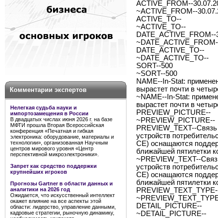
ACTIVE_FROM--30.07.2
~ACTIVE_FROM--30.07.
ACTIVE_TO--
~ACTIVE_TO--
DATE_ACTIVE_FROM--3
~DATE_ACTIVE_FROM--
DATE_ACTIVE_TO--
~DATE_ACTIVE_TO--
SORT--500
~SORT--500
NAME--In-Stat: применен
вырастет почти в четыр
Комментарии экспертов
~NAME--In-Stat: примен
вырастет почти в четыр
Нелегкая судьба науки и
PREVIEW_PICTURE--
импортозамещения в России
В двадцатых числах июня 2026 г. на базе
~PREVIEW_PICTURE--
МФТИ прошла Вторая Всероссийская
PREVIEW_TEXT--Связь н
конференция «Печатная и гибкая
устройств потребительс
электроника: оборудование, материалы и
технологии», организованная Научным
CE) оснащаются поддержк
центров мирового уровня «Центр
ближайшей пятилетки к
перспективной микроэлектроники».
~PREVIEW_TEXT--Связь 
Запрет как средство поддержки
устройств потребительс
крупнейших игроков
CE) оснащаются поддержк
ближайшей пятилетки к
Прогнозы Gartner в области данных и
аналитики на 2026 год
PREVIEW_TEXT_TYPE--
Ожидается, что искусственный интеллект
~PREVIEW_TEXT_TYPE-
окажет влияние на все аспекты этой
DETAIL_PICTURE--
области: лидерство, управление данными,
кадровые стратегии, рыночную динамику,
~DETAIL_PICTURE--