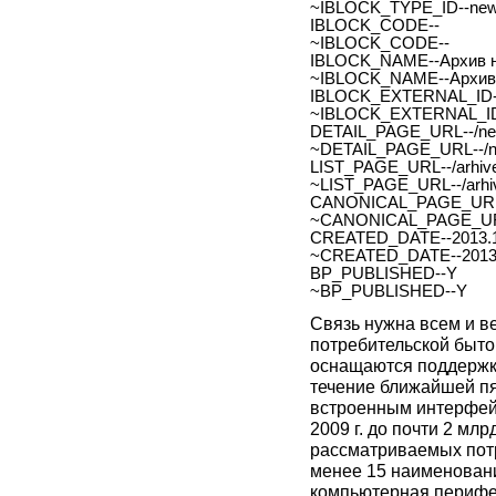
~IBLOCK_TYPE_ID--ne
IBLOCK_CODE--
~IBLOCK_CODE--
IBLOCK_NAME--Архив н
~IBLOCK_NAME--Архив 
IBLOCK_EXTERNAL_ID-
~IBLOCK_EXTERNAL_ID
DETAIL_PAGE_URL--/new
~DETAIL_PAGE_URL--/ne
LIST_PAGE_URL--/arhive
~LIST_PAGE_URL--/arhiv
CANONICAL_PAGE_URL
~CANONICAL_PAGE_UR
CREATED_DATE--2013.1
~CREATED_DATE--2013.
BP_PUBLISHED--Y
~BP_PUBLISHED--Y
Связь нужна всем и в
потребительской бытов
оснащаются поддержкой
течение ближайшей пя
встроенным интерфейс
2009 г. до почти 2 млр
рассматриваемых потр
менее 15 наименовани
компьютерная перифе