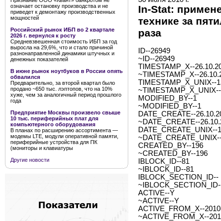
Признание ООО «Квант» банкротом не
означает остановку производства и не
In-Stat: примен
приведет к демонтажу производственных
мощностей
технике за пят
Российский рынок ИБП во 2 квартале
раза
2026 г. вернулся к росту
Средневзвешенная стоимость ИБП за год
выросла на 29,6%, что и стало причиной
ID--26949
разнонаправленной динамики штучных и
~ID--26949
денежных показателей
TIMESTAMP_X--26.10.20
В июне рынок ноутбуков в России опять
~TIMESTAMP_X--26.10.2
обвалился
TIMESTAMP_X_UNIX--1
Предварительно, за второй квартал было
продано ~650 тыс. лэптопов, что на 10%
~TIMESTAMP_X_UNIX--
хуже, чем за аналогичный период прошлого
MODIFIED_BY--1
года
~MODIFIED_BY--1
Предприятие Москвы произвело свыше
DATE_CREATE--26.10.20
10 тыс. периферийных плат для
~DATE_CREATE--26.10.2
компьютерного оборудования
DATE_CREATE_UNIX--1
В планах по расширению ассортимента —
модемы LTE, модули оперативной памяти,
~DATE_CREATE_UNIX--
периферийные устройства для ПК
CREATED_BY--196
(мониторы и клавиатуры
~CREATED_BY--196
Другие новости
IBLOCK_ID--81
~IBLOCK_ID--81
IBLOCK_SECTION_ID--
~IBLOCK_SECTION_ID-
ACTIVE--Y
~ACTIVE--Y
ACTIVE_FROM_X--2010-0
~ACTIVE_FROM_X--2010-