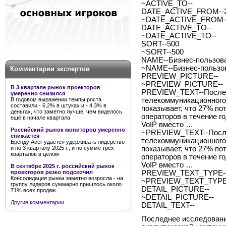
~ACTIVE_TO--
DATE_ACTIVE_FROM--2
~DATE_ACTIVE_FROM--
DATE_ACTIVE_TO--
~DATE_ACTIVE_TO--
SORT--500
~SORT--500
NAME--Бизнес-пользова
~NAME--Бизнес-пользов
Комментарии экспертов
PREVIEW_PICTURE--
~PREVIEW_PICTURE--
В 3 квартале рынок проекторов
PREVIEW_TEXT--Послед
умеренно снизился
В годовом выражении темпы роста
телекоммуникационного
составили - 6,2% в штуках и - 4,3% в
показывает, что 27% п
деньгах, что заметно лучше, чем виделось
операторов в течение г
ещё в начале квартала
VoIP вместо …
Российский рынок мониторов умеренно
~PREVIEW_TEXT--После
снижается
телекоммуникационного
Бренду Acer удается удерживать лидерство
и по 3 кварталу 2025 г., и по сумме трех
показывает, что 27% п
кварталов в целом
операторов в течение г
VoIP вместо …
В сентябре 2025 г. российский рынок
проекторов резко подскочил
PREVIEW_TEXT_TYPE--
Консолидация рынка заметно возросла - на
~PREVIEW_TEXT_TYPE-
группу лидеров суммарно пришлось около
DETAIL_PICTURE--
71% всех продаж
~DETAIL_PICTURE--
Другие комментарии
DETAIL_TEXT--
Последнее исследовани