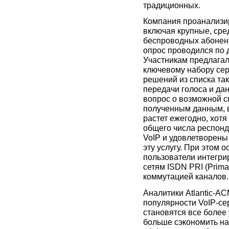
традиционных.
Компания проанализир
включая крупные, сре
беспроводных абонент
опрос проводился по 
Участникам предлагал
ключевому набору сер
решений из списка та
передачи голоса и данн
вопрос о возможной с
полученным данным, в
растет ежегодно, хотя
общего числа респонд
VoIP и удовлетворены 
эту услугу. При этом 
пользователи интегри
сетям ISDN PRI (Primar
коммутацией каналов.
Аналитики Atlantic-A
популярности VoIP-се
становятся все более
больше сэкономить на 