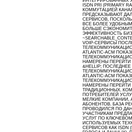
ИНТЕГРИРОВАННЫХ У
ISDN PRI (PRIMARY R
КОММУТАЦИЕЙ КАНАЛ
ПРЕДСКАЗЫВАЮТ ДАЛ
СЕРВИСОВ, ПОСКОЛЬ
ВСЕ БОЛЕЕ УДОБНЫМ
БОЛЬШЕ СЭКОНОМИТЬ
ЭФФЕКТИВНОСТЬ БИЗ
~SEARCHABLE_CONTE
VOIP-СЕРВИСЫ ПОС
ТЕЛЕКОММУНИКАЦИО
ATLANTIC-ACM ПОКАЗ
ТЕЛЕКОММУНИКАЦИО
НАМЕРЕНЫ ПЕРЕЙТИ 
&HELLIP; ПОСЛЕДНЕ
ТЕЛЕКОММУНИКАЦИО
ATLANTIC-ACM ПОКАЗ
ТЕЛЕКОММУНИКАЦИО
НАМЕРЕНЫ ПЕРЕЙТИ 
ТРАДИЦИОННЫХ. КО
ПОТРЕБИТЕЛЕЙ УСЛУ
МЕЛКИЕ КОМПАНИИ, 
АБОНЕНТОВ. БАЗА РЕ
ПРОВОДИЛСЯ ПО ДАН
УЧАСТНИКАМ ПРЕДЛА
УСЛУГ ПО КЛЮЧЕВОМ
ИСПОЛЬЗУЕМЫХ ТЕХН
СЕРВИСОВ КАК ISDN