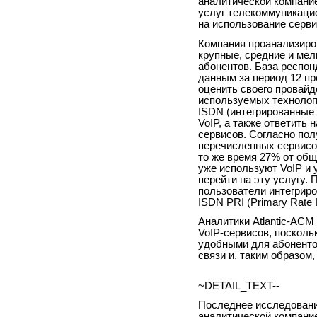
аналитической компание
услуг телекоммуникаци
на использование серви
Компания проанализиро
крупные, средние и мел
абонентов. База респон
данным за период 12 п
оценить своего провайд
используемых технологи
ISDN (интегрированные 
VoIP, а также ответить
сервисов. Согласно по
перечисленных сервисов
то же время 27% от общ
уже используют VoIP и 
перейти на эту услугу.
пользователи интегриро
ISDN PRI (Primary Rate 
Аналитики Atlantic-AC
VoIP-сервисов, посколь
удобными для абоненто
связи и, таким образом
~DETAIL_TEXT--
Последнее исследовани
аналитической компание