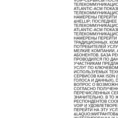
VOIP-СЕРВИСЫ ПОС
ТЕЛЕКОММУНИКАЦИО
ATLANTIC-ACM ПОКАЗ
ТЕЛЕКОММУНИКАЦИО
НАМЕРЕНЫ ПЕРЕЙТИ 
&HELLIP; ПОСЛЕДНЕ
ТЕЛЕКОММУНИКАЦИО
ATLANTIC-ACM ПОКАЗ
ТЕЛЕКОММУНИКАЦИО
НАМЕРЕНЫ ПЕРЕЙТИ 
ТРАДИЦИОННЫХ. КО
ПОТРЕБИТЕЛЕЙ УСЛУ
МЕЛКИЕ КОМПАНИИ, 
АБОНЕНТОВ. БАЗА РЕ
ПРОВОДИЛСЯ ПО ДАН
УЧАСТНИКАМ ПРЕДЛА
УСЛУГ ПО КЛЮЧЕВОМ
ИСПОЛЬЗУЕМЫХ ТЕХН
СЕРВИСОВ КАК ISDN
ГОЛОСА И ДАННЫХ), DI
ВОПРОС О ВОЗМОЖН
СОГЛАСНО ПОЛУЧЕНН
ПЕРЕЧИСЛЕННЫХ СЕР
ЗНАЧИТЕЛЬНО. В ТО 
РЕСПОНДЕНТОВ СООБ
VOIP И УДОВЛЕТВОРЕ
ПЕРЕЙТИ НА ЭТУ УС
&LAQUO;МИГРАНТОВ