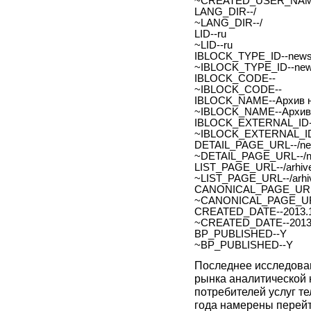
~CREATED_USER_NAM
LANG_DIR--/
~LANG_DIR--/
LID--ru
~LID--ru
IBLOCK_TYPE_ID--new
~IBLOCK_TYPE_ID--ne
IBLOCK_CODE--
~IBLOCK_CODE--
IBLOCK_NAME--Архив н
~IBLOCK_NAME--Архив 
IBLOCK_EXTERNAL_ID-
~IBLOCK_EXTERNAL_ID
DETAIL_PAGE_URL--/new
~DETAIL_PAGE_URL--/ne
LIST_PAGE_URL--/arhive
~LIST_PAGE_URL--/arhiv
CANONICAL_PAGE_URL
~CANONICAL_PAGE_UR
CREATED_DATE--2013.1
~CREATED_DATE--2013.
BP_PUBLISHED--Y
~BP_PUBLISHED--Y
Последнее исследова
рынка аналитической 
потребителей услуг т
года намерены перейт