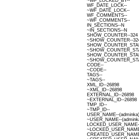
~WF_LOCKED_BY--
WF_DATE_LOCK--
~WF_DATE_LOCK--
WF_COMMENTS--
~WF_COMMENTS--
IN_SECTIONS--N
~IN_SECTIONS--N
SHOW_COUNTER--324
~SHOW_COUNTER--32
SHOW_COUNTER_START--
~SHOW_COUNTER_START-
SHOW_COUNTER_START_
~SHOW_COUNTER_START
CODE--
~CODE--
TAGS--
~TAGS--
XML_ID--26898
~XML_ID--26898
EXTERNAL_ID--26898
~EXTERNAL_ID--26898
TMP_ID--
~TMP_ID--
USER_NAME--(adminka)
~USER_NAME--(adminka
LOCKED_USER_NAME-
~LOCKED_USER_NAME
CREATED_USER_NAME