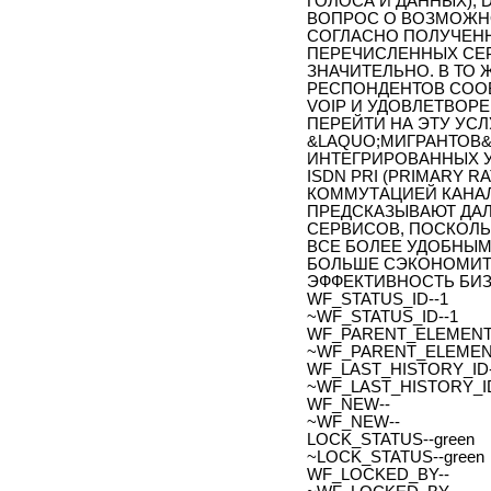
ГОЛОСА И ДАННЫХ), DI
ВОПРОС О ВОЗМОЖН
СОГЛАСНО ПОЛУЧЕНН
ПЕРЕЧИСЛЕННЫХ СЕР
ЗНАЧИТЕЛЬНО. В ТО 
РЕСПОНДЕНТОВ СООБ
VOIP И УДОВЛЕТВОРЕ
ПЕРЕЙТИ НА ЭТУ УС
&LAQUO;МИГРАНТОВ
ИНТЕГРИРОВАННЫХ У
ISDN PRI (PRIMARY R
КОММУТАЦИЕЙ КАНАЛ
ПРЕДСКАЗЫВАЮТ ДАЛ
СЕРВИСОВ, ПОСКОЛЬ
ВСЕ БОЛЕЕ УДОБНЫМ
БОЛЬШЕ СЭКОНОМИТЬ
ЭФФЕКТИВНОСТЬ БИЗ
WF_STATUS_ID--1
~WF_STATUS_ID--1
WF_PARENT_ELEMENT_
~WF_PARENT_ELEMENT
WF_LAST_HISTORY_ID-
~WF_LAST_HISTORY_ID
WF_NEW--
~WF_NEW--
LOCK_STATUS--green
~LOCK_STATUS--green
WF_LOCKED_BY--