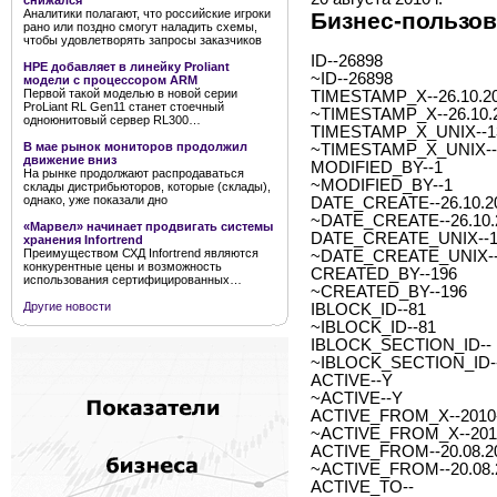
снижался
Аналитики полагают, что российские игроки
Бизнес-пользов
рано или поздно смогут наладить схемы,
чтобы удовлетворять запросы заказчиков
ID--26898
HPE добавляет в линейку Proliant
~ID--26898
модели с процессором ARM
Первой такой моделью в новой серии
TIMESTAMP_X--26.10.20
ProLiant RL Gen11 станет стоечный
~TIMESTAMP_X--26.10.2
одноюнитовый сервер RL300…
TIMESTAMP_X_UNIX--1
В мае рынок мониторов продолжил
~TIMESTAMP_X_UNIX--
движение вниз
MODIFIED_BY--1
На рынке продолжают распродаваться
~MODIFIED_BY--1
склады дистрибьюторов, которые (склады),
однако, уже показали дно
DATE_CREATE--26.10.20
~DATE_CREATE--26.10.2
«Марвел» начинает продвигать системы
DATE_CREATE_UNIX--1
хранения Infortrend
Преимуществом СХД Infortrend являются
~DATE_CREATE_UNIX--
конкурентные цены и возможность
CREATED_BY--196
использования сертифицированных…
~CREATED_BY--196
Другие новости
IBLOCK_ID--81
~IBLOCK_ID--81
IBLOCK_SECTION_ID--
~IBLOCK_SECTION_ID-
ACTIVE--Y
~ACTIVE--Y
ACTIVE_FROM_X--2010-0
~ACTIVE_FROM_X--2010-
ACTIVE_FROM--20.08.2
~ACTIVE_FROM--20.08.
ACTIVE_TO--