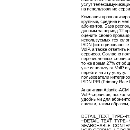
услуг телекоммуникаци
на использование серви
Компания проанализиро
крупные, средние и мел
абонентов. База респон
данным за период 12 п
оценить своего провайд
используемых технологи
ISDN (интегрированные 
VoIP, а также ответить
сервисов. Согласно по
перечисленных сервисов
то же время 27% от общ
уже используют VoIP и 
перейти на эту услугу.
пользователи интегриро
ISDN PRI (Primary Rate 
Аналитики Atlantic-AC
VoIP-сервисов, посколь
удобными для абоненто
связи и, таким образом
DETAIL_TEXT_TYPE--ht
~DETAIL_TEXT_TYPE--h
SEARCHABLE_CONTEN