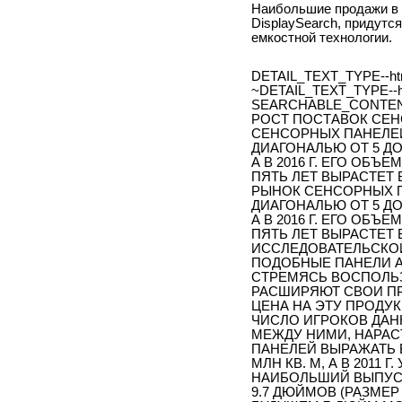
Наибольшие продажи в с
DisplaySearch, придутс
емкостной технологии.
DETAIL_TEXT_TYPE--ht
~DETAIL_TEXT_TYPE--h
SEARCHABLE_CONTEN
РОСТ ПОСТАВОК СЕ
СЕНСОРНЫХ ПАНЕЛЕЙ
ДИАГОНАЛЬЮ ОТ 5 ДО 1
А В 2016 Г. ЕГО ОБЪЕ
ПЯТЬ ЛЕТ ВЫРАСТЕТ В
РЫНОК СЕНСОРНЫХ П
ДИАГОНАЛЬЮ ОТ 5 ДО 1
А В 2016 Г. ЕГО ОБЪЕ
ПЯТЬ ЛЕТ ВЫРАСТЕТ В
ИССЛЕДОВАТЕЛЬСКОЙ
ПОДОБНЫЕ ПАНЕЛИ А
СТРЕМЯСЬ ВОСПОЛЬ
РАСШИРЯЮТ СВОИ П
ЦЕНА НА ЭТУ ПРОДУ
ЧИСЛО ИГРОКОВ ДАН
МЕЖДУ НИМИ, НАРАС
ПАНЕЛЕЙ ВЫРАЖАТЬ В 
МЛН КВ. М, А В 2011 
НАИБОЛЬШИЙ ВЫПУСК
9.7 ДЮЙМОВ (РАЗМЕР