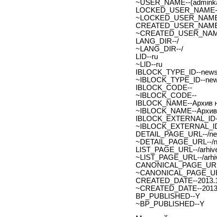
~USER_NAME--(adminka
LOCKED_USER_NAME-
~LOCKED_USER_NAME
CREATED_USER_NAME
~CREATED_USER_NAM
LANG_DIR--/
~LANG_DIR--/
LID--ru
~LID--ru
IBLOCK_TYPE_ID--new
~IBLOCK_TYPE_ID--ne
IBLOCK_CODE--
~IBLOCK_CODE--
IBLOCK_NAME--Архив н
~IBLOCK_NAME--Архив 
IBLOCK_EXTERNAL_ID-
~IBLOCK_EXTERNAL_ID
DETAIL_PAGE_URL--/new
~DETAIL_PAGE_URL--/ne
LIST_PAGE_URL--/arhive
~LIST_PAGE_URL--/arhiv
CANONICAL_PAGE_URL
~CANONICAL_PAGE_UR
CREATED_DATE--2013.1
~CREATED_DATE--2013.
BP_PUBLISHED--Y
~BP_PUBLISHED--Y