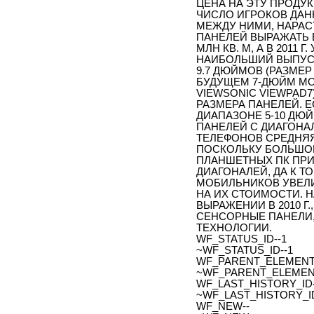
ЦЕНА НА ЭТУ ПРОДУ
ЧИСЛО ИГРОКОВ ДАН
МЕЖДУ НИМИ, НАРАС
ПАНЕЛЕЙ ВЫРАЖАТЬ В 
МЛН КВ. М, А В 2011 
НАИБОЛЬШИЙ ВЫПУСК
9.7 ДЮЙМОВ (РАЗМЕР
БУДУЩЕМ 7-ДЮЙМ МОД
VIEWSONIC VIEWPAD
РАЗМЕРА ПАНЕЛЕЙ. 
ДИАПАЗОНЕ 5-10 ДЮ
ПАНЕЛЕЙ С ДИАГОНА
ТЕЛЕФОНОВ СРЕДНЯЯ
ПОСКОЛЬКУ БОЛЬШОЙ
ПЛАНШЕТНЫХ ПК ПРИ
ДИАГОНАЛЕЙ, ДА К Т
МОБИЛЬНИКОВ УВЕЛИ
НА ИХ СТОИМОСТИ.
ВЫРАЖЕНИИ В 2010 Г
СЕНСОРНЫЕ ПАНЕЛИ
ТЕХНОЛОГИИ.
WF_STATUS_ID--1
~WF_STATUS_ID--1
WF_PARENT_ELEMENT_
~WF_PARENT_ELEMENT
WF_LAST_HISTORY_ID-
~WF_LAST_HISTORY_ID
WF_NEW--