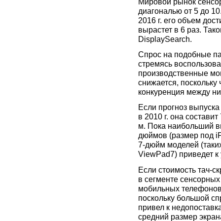
Мировой рынок сенсор
диагональю от 5 до 10.
2016 г. его объем дост
вырастет в 6 раз. Так
DisplaySearch.
Спрос на подобные пан
стремясь воспользова
производственные мощ
снижается, поскольку 
конкуренция между ни
Если прогноз выпуска
в 2010 г. она составит 
м. Пока наибольший в
дюймов (размер под i
7-дюйм
моделей (таких
ViewPad7) приведет к
Если стоимость тач-с
в сегменте сенсорных 
мобильных телефонов 
поскольку большой сп
привел к недопоставк
средний размер экран