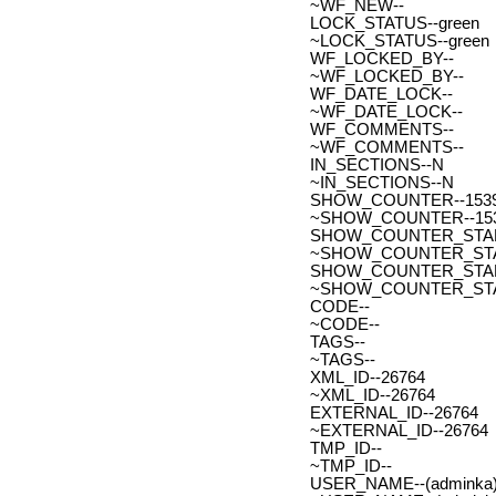
~WF_NEW--
LOCK_STATUS--green
~LOCK_STATUS--green
WF_LOCKED_BY--
~WF_LOCKED_BY--
WF_DATE_LOCK--
~WF_DATE_LOCK--
WF_COMMENTS--
~WF_COMMENTS--
IN_SECTIONS--N
~IN_SECTIONS--N
SHOW_COUNTER--153
~SHOW_COUNTER--15
SHOW_COUNTER_START--
~SHOW_COUNTER_START-
SHOW_COUNTER_START_
~SHOW_COUNTER_START
CODE--
~CODE--
TAGS--
~TAGS--
XML_ID--26764
~XML_ID--26764
EXTERNAL_ID--26764
~EXTERNAL_ID--26764
TMP_ID--
~TMP_ID--
USER_NAME--(adminka)