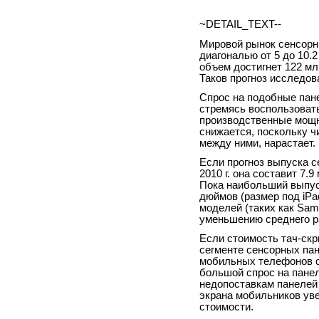
~DETAIL_TEXT--
Мировой рынок сенсорн
диагональю от 5 до 10.2 
объем достигнет 122 млн
Таков прогноз исследов
Спрос на подобные пане
стремясь воспользоват
производственные мощн
снижается, поскольку ч
между ними, нарастает.
Если прогноз выпуска с
2010 г. она составит 7.9 
Пока наибольший выпуск
дюймов (размер под iP
моделей (таких как Sam
уменьшению среднего р
Если стоимость тач-скр
сегменте сенсорных пан
мобильных телефонов с
большой спрос на пане
недопоставкам панелей 
экрана мобильников уве
стоимости.