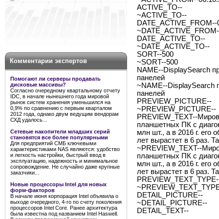
ACTIVE_TO--
~ACTIVE_TO--
DATE_ACTIVE_FROM--0
~DATE_ACTIVE_FROM--
DATE_ACTIVE_TO--
~DATE_ACTIVE_TO--
SORT--500
Комментарии экспертов
~SORT--500
NAME--DisplaySearch п
панелей
Помогают ли серверы продавать
дисковые массивы?
~NAME--DisplaySearch 
Согласно очередному квартальному отчету
панелей
IDC, в начале нынешнего года мировой
PREVIEW_PICTURE--
рынок систем хранения уменьшился на
0,9% по сравнению с первым кварталом
~PREVIEW_PICTURE--
2012 года, однако двум ведущим вендорам
PREVIEW_TEXT--Мировой
СХД удалось...
планшетных ПК с диагона
Сетевые накопители младших серий
млн шт., а в 2016 г. его
становятся все более популярными
лет вырастет в 6 раз. Т
Для предприятий СМБ ключевыми
~PREVIEW_TEXT--Миров
характеристиками NAS являются: удобство
и легкость настройки, быстрый ввод в
планшетных ПК с диагона
эксплуатацию, надежность и минимальное
млн шт., а в 2016 г. его
сопровождение. Не случайно даже крупные
лет вырастет в 6 раз. Т
заказчики...
PREVIEW_TEXT_TYPE--
Новые процессоры Intel для новых
~PREVIEW_TEXT_TYPE-
форм-факторов
DETAIL_PICTURE--
В начале июня корпорация Intel объявила о
выходе очередного, 4-го по счету поколения
~DETAIL_PICTURE--
процессоров Intel Core. Ранее архитектура
DETAIL_TEXT--
была известна под названием Intel Haswell.