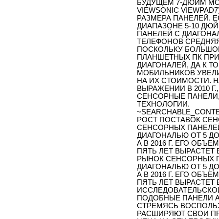
БУДУЩЕМ 7-ДЮЙМ МОД
VIEWSONIC VIEWPAD
РАЗМЕРА ПАНЕЛЕЙ. 
ДИАПАЗОНЕ 5-10 ДЮ
ПАНЕЛЕЙ С ДИАГОНА
ТЕЛЕФОНОВ СРЕДНЯЯ
ПОСКОЛЬКУ БОЛЬШОЙ
ПЛАНШЕТНЫХ ПК ПРИ
ДИАГОНАЛЕЙ, ДА К Т
МОБИЛЬНИКОВ УВЕЛИ
НА ИХ СТОИМОСТИ.
ВЫРАЖЕНИИ В 2010 Г
СЕНСОРНЫЕ ПАНЕЛИ
ТЕХНОЛОГИИ.
~SEARCHABLE_CONTE
РОСТ ПОСТАВОК СЕ
СЕНСОРНЫХ ПАНЕЛЕЙ
ДИАГОНАЛЬЮ ОТ 5 ДО 1
А В 2016 Г. ЕГО ОБЪЕ
ПЯТЬ ЛЕТ ВЫРАСТЕТ В
РЫНОК СЕНСОРНЫХ П
ДИАГОНАЛЬЮ ОТ 5 ДО 1
А В 2016 Г. ЕГО ОБЪЕ
ПЯТЬ ЛЕТ ВЫРАСТЕТ В
ИССЛЕДОВАТЕЛЬСКОЙ
ПОДОБНЫЕ ПАНЕЛИ А
СТРЕМЯСЬ ВОСПОЛЬ
РАСШИРЯЮТ СВОИ П