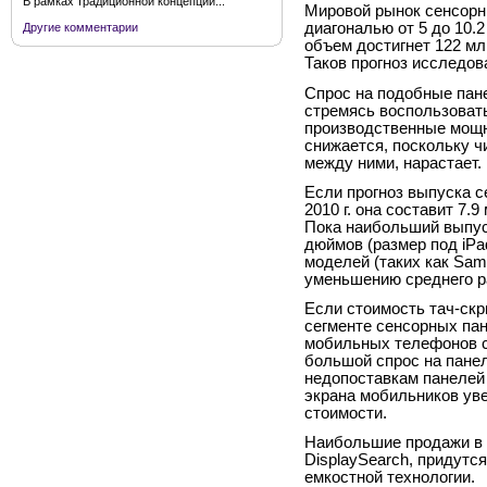
В рамках традиционной концепции...
Мировой рынок сенсорн
диагональю от 5 до 10.2 
Другие комментарии
объем достигнет 122 млн
Таков прогноз исследов
Спрос на подобные пане
стремясь воспользоват
производственные мощн
снижается, поскольку ч
между ними, нарастает.
Если прогноз выпуска с
2010 г. она составит 7.9 
Пока наибольший выпуск
дюймов (размер под iP
моделей (таких как Sam
уменьшению среднего р
Если стоимость тач-скр
сегменте сенсорных пан
мобильных телефонов с
большой спрос на пане
недопоставкам панелей 
экрана мобильников уве
стоимости.
Наибольшие продажи в с
DisplaySearch, придутс
емкостной технологии.