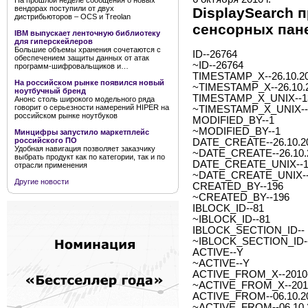
На прошлой неделе сообщения о новых
вендорах поступили от двух
DisplaySearch 
дистрибьюторов – OCS и Treolan
сенсорных пан
IBM выпускает ленточную библиотеку
для гиперскейлеров
Большие объемы хранения сочетаются с
ID--26764
обеспечением защиты данных от атак
~ID--26764
программ-шифровальщиков и…
TIMESTAMP_X--26.10.20
На российском рынке появился новый
~TIMESTAMP_X--26.10.2
ноутбучный бренд
TIMESTAMP_X_UNIX--1
Анонс столь широкого модельного ряда
говорит о серьезности намерений HIPER на
~TIMESTAMP_X_UNIX--
российском рынке ноутбуков
MODIFIED_BY--1
~MODIFIED_BY--1
Минцифры запустило маркетплейс
российского ПО
DATE_CREATE--26.10.20
Удобная навигация позволяет заказчику
~DATE_CREATE--26.10.2
выбрать продукт как по категории, так и по
DATE_CREATE_UNIX--1
отрасли применения
~DATE_CREATE_UNIX--
Другие новости
CREATED_BY--196
~CREATED_BY--196
IBLOCK_ID--81
~IBLOCK_ID--81
IBLOCK_SECTION_ID--
~IBLOCK_SECTION_ID-
ACTIVE--Y
~ACTIVE--Y
ACTIVE_FROM_X--2010-1
~ACTIVE_FROM_X--2010-
ACTIVE_FROM--06.10.2
~ACTIVE_FROM--06.10.