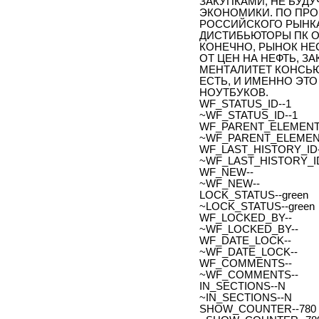
ЗАКУПКАМИ, НЕ БУД
ЭКОНОМИКИ. ПО ПРОГ
РОССИЙСКОГО РЫНКА
ДИСТИБЬЮТОРЫ ПК ОЖ
КОНЕЧНО, РЫНОК НЕ
ОТ ЦЕН НА НЕФТЬ, З
МЕНТАЛИТЕТ КОНСЬЮ
ЕСТЬ, И ИМЕННО ЭТ
НОУТБУКОВ.
WF_STATUS_ID--1
~WF_STATUS_ID--1
WF_PARENT_ELEMENT_
~WF_PARENT_ELEMENT
WF_LAST_HISTORY_ID-
~WF_LAST_HISTORY_ID
WF_NEW--
~WF_NEW--
LOCK_STATUS--green
~LOCK_STATUS--green
WF_LOCKED_BY--
~WF_LOCKED_BY--
WF_DATE_LOCK--
~WF_DATE_LOCK--
WF_COMMENTS--
~WF_COMMENTS--
IN_SECTIONS--N
~IN_SECTIONS--N
SHOW_COUNTER--780