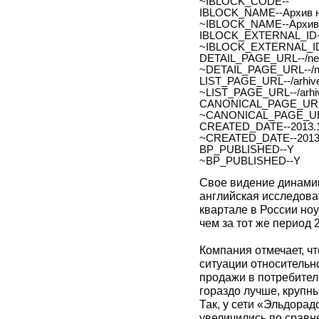
~IBLOCK_CODE--
IBLOCK_NAME--Архив н
~IBLOCK_NAME--Архив 
IBLOCK_EXTERNAL_ID-
~IBLOCK_EXTERNAL_ID
DETAIL_PAGE_URL--/new
~DETAIL_PAGE_URL--/ne
LIST_PAGE_URL--/arhive
~LIST_PAGE_URL--/arhiv
CANONICAL_PAGE_URL
~CANONICAL_PAGE_UR
CREATED_DATE--2013.1
~CREATED_DATE--2013.
BP_PUBLISHED--Y
~BP_PUBLISHED--Y
Свое видение динами
английская исследов
квартале в России ноу
чем за тот же период
Компания отмечает, чт
ситуации относительн
продажи в потребитель
гораздо лучше, крупн
Так, у сети «Эльдорад
увеличились по сравн