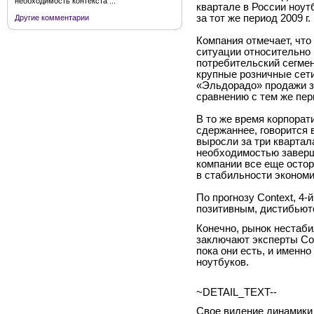
необходимость контекста ...
квартале в России ноут
за тот же период
2009 г
.
Другие комментарии
Компания отмечает, что
ситуации относительно
потребительский сегмен
крупные розничные сети
«Эльдорадо» продажи з
сравнению с тем же пе
В то же время корпорат
сдержаннее, говорится 
выросли за три квартал
необходимостью заверши
компании все еще остор
в стабильности экономи
По прогнозу
Context
, 4-
позитивным, дистибьют
Конечно, рынок нестаби
заключают эксперты
Co
пока они есть, и именн
ноутбуков.
~DETAIL_TEXT--
Свое видение динамики