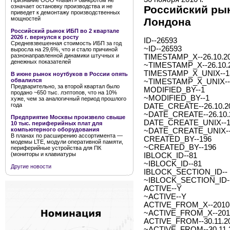
Признание ООО «Квант» банкротом не
означает остановку производства и не
Российский рын
приведет к демонтажу производственных
мощностей
Лондона
Российский рынок ИБП во 2 квартале
2026 г. вернулся к росту
ID--26593
Средневзвешенная стоимость ИБП за год
~ID--26593
выросла на 29,6%, что и стало причиной
разнонаправленной динамики штучных и
TIMESTAMP_X--26.10.20
денежных показателей
~TIMESTAMP_X--26.10.2
TIMESTAMP_X_UNIX--1
В июне рынок ноутбуков в России опять
обвалился
~TIMESTAMP_X_UNIX--
Предварительно, за второй квартал было
MODIFIED_BY--1
продано ~650 тыс. лэптопов, что на 10%
~MODIFIED_BY--1
хуже, чем за аналогичный период прошлого
года
DATE_CREATE--26.10.20
~DATE_CREATE--26.10.2
Предприятие Москвы произвело свыше
DATE_CREATE_UNIX--1
10 тыс. периферийных плат для
компьютерного оборудования
~DATE_CREATE_UNIX--
В планах по расширению ассортимента —
CREATED_BY--196
модемы LTE, модули оперативной памяти,
~CREATED_BY--196
периферийные устройства для ПК
(мониторы и клавиатуры
IBLOCK_ID--81
~IBLOCK_ID--81
Другие новости
IBLOCK_SECTION_ID--
~IBLOCK_SECTION_ID-
ACTIVE--Y
~ACTIVE--Y
ACTIVE_FROM_X--2010-1
~ACTIVE_FROM_X--2010-
ACTIVE_FROM--30.11.2
~ACTIVE_FROM--30.11.