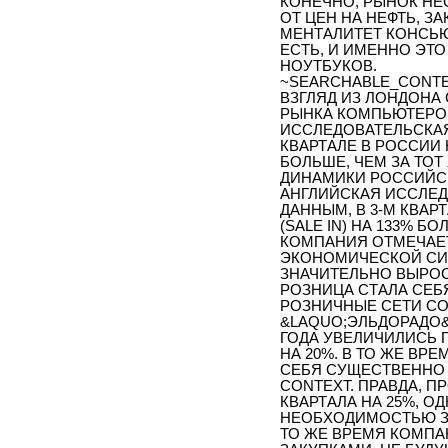
КОНЕЧНО, РЫНОК НЕ
ОТ ЦЕН НА НЕФТЬ, З
МЕНТАЛИТЕТ КОНСЬЮ
ЕСТЬ, И ИМЕННО ЭТ
НОУТБУКОВ.
~SEARCHABLE_CONT
ВЗГЛЯД ИЗ ЛОНДОНА
РЫНКА КОМПЬЮТЕРО
ИССЛЕДОВАТЕЛЬСКАЯ 
КВАРТАЛЕ В РОССИИ 
БОЛЬШЕ, ЧЕМ ЗА ТОТ 
ДИНАМИКИ РОССИЙС
АНГЛИЙСКАЯ ИССЛЕД
ДАННЫМ, В 3-М КВА
(SALE IN) НА 133% Б
КОМПАНИЯ ОТМЕЧАЕТ, 
ЭКОНОМИЧЕСКОЙ СИ
ЗНАЧИТЕЛЬНО ВЫРОС
РОЗНИЦА СТАЛА СЕБ
РОЗНИЧНЫЕ СЕТИ СОО
&LAQUO;ЭЛЬДОРАДО&
ГОДА УВЕЛИЧИЛИСЬ П
НА 20%. В ТО ЖЕ ВР
СЕБЯ СУЩЕСТВЕННО 
CONTEXT. ПРАВДА, 
КВАРТАЛА НА 25%, О
НЕОБХОДИМОСТЬЮ ЗА
ТО ЖЕ ВРЕМЯ КОМПА