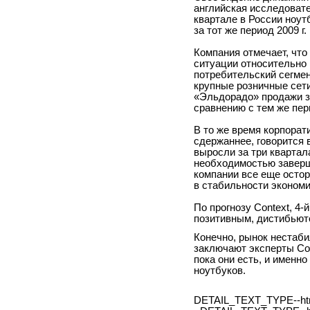
английская исследоват
квартале в России ноут
за тот же период
2009 г
.
Компания отмечает, что
ситуации относительно
потребительский сегмен
крупные розничные сети
«Эльдорадо» продажи з
сравнению с тем же пе
В то же время корпорат
сдержаннее, говорится 
выросли за три квартал
необходимостью заверши
компании все еще остор
в стабильности экономи
По прогнозу
Context
, 4-
позитивным, дистибьют
Конечно, рынок нестаби
заключают эксперты
Co
пока они есть, и именн
ноутбуков.
DETAIL_TEXT_TYPE--ht