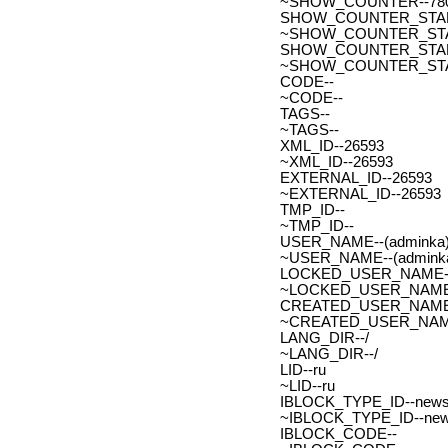
~SHOW_COUNTER--78
SHOW_COUNTER_START--
~SHOW_COUNTER_START-
SHOW_COUNTER_START_
~SHOW_COUNTER_START
CODE--
~CODE--
TAGS--
~TAGS--
XML_ID--26593
~XML_ID--26593
EXTERNAL_ID--26593
~EXTERNAL_ID--26593
TMP_ID--
~TMP_ID--
USER_NAME--(adminka)
~USER_NAME--(adminka
LOCKED_USER_NAME-
~LOCKED_USER_NAME
CREATED_USER_NAME
~CREATED_USER_NAM
LANG_DIR--/
~LANG_DIR--/
LID--ru
~LID--ru
IBLOCK_TYPE_ID--new
~IBLOCK_TYPE_ID--ne
IBLOCK_CODE--