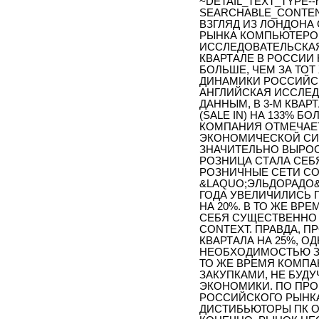
~DETAIL_TEXT_TYPE--h
SEARCHABLE_CONTE
ВЗГЛЯД ИЗ ЛОНДОНА
РЫНКА КОМПЬЮТЕРО
ИССЛЕДОВАТЕЛЬСКАЯ 
КВАРТАЛЕ В РОССИИ 
БОЛЬШЕ, ЧЕМ ЗА ТОТ 
ДИНАМИКИ РОССИЙС
АНГЛИЙСКАЯ ИССЛЕД
ДАННЫМ, В 3-М КВА
(SALE IN) НА 133% Б
КОМПАНИЯ ОТМЕЧАЕТ, 
ЭКОНОМИЧЕСКОЙ СИ
ЗНАЧИТЕЛЬНО ВЫРОС
РОЗНИЦА СТАЛА СЕБ
РОЗНИЧНЫЕ СЕТИ СОО
&LAQUO;ЭЛЬДОРАДО&
ГОДА УВЕЛИЧИЛИСЬ П
НА 20%. В ТО ЖЕ ВР
СЕБЯ СУЩЕСТВЕННО 
CONTEXT. ПРАВДА, 
КВАРТАЛА НА 25%, О
НЕОБХОДИМОСТЬЮ ЗА
ТО ЖЕ ВРЕМЯ КОМПА
ЗАКУПКАМИ, НЕ БУД
ЭКОНОМИКИ. ПО ПРОГ
РОССИЙСКОГО РЫНКА
ДИСТИБЬЮТОРЫ ПК ОЖ