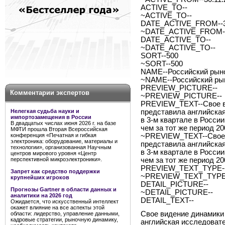
ACTIVE_TO--
~ACTIVE_TO--
DATE_ACTIVE_FROM--30
~DATE_ACTIVE_FROM--
DATE_ACTIVE_TO--
~DATE_ACTIVE_TO--
SORT--500
~SORT--500
NAME--Российский рыно
~NAME--Российский рын
PREVIEW_PICTURE--
Комментарии экспертов
~PREVIEW_PICTURE--
PREVIEW_TEXT--Свое ви
Нелегкая судьба науки и
представила английская
импортозамещения в России
в 3-м квартале в России
В двадцатых числах июня 2026 г. на базе
чем за тот же период 20
МФТИ прошла Вторая Всероссийская
конференция «Печатная и гибкая
~PREVIEW_TEXT--Свое в
электроника: оборудование, материалы и
представила английская
технологии», организованная Научным
в 3-м квартале в России
центров мирового уровня «Центр
перспективной микроэлектроники».
чем за тот же период 20
PREVIEW_TEXT_TYPE--
Запрет как средство поддержки
~PREVIEW_TEXT_TYPE-
крупнейших игроков
DETAIL_PICTURE--
Прогнозы Gartner в области данных и
~DETAIL_PICTURE--
аналитики на 2026 год
DETAIL_TEXT--
Ожидается, что искусственный интеллект
окажет влияние на все аспекты этой
Свое видение динамики
области: лидерство, управление данными,
кадровые стратегии, рыночную динамику,
английская исследоват