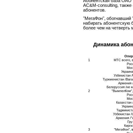
Абонентская база ОАО 
AC&M-consulting, также 
абонентов.
"МегаФон", обогнавший
набирать абонентскую б
более чем на четверть 
Динамика абон
Опер
1
МТС всего, 
Рос
Мос
Украин
Узбекистан
/
Туркменистан
/Bara
Армения /
Белоруссия /не 
2
"ВымпелКом",
Рос
Мос
Казахстан 
Украин
Таджикист
Узбекистан /U
Армения /"
Гру
Кирги
3
"МегаФон", 