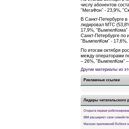
числу абонентов соста
"МегаФон" - 23,9%, "Ск
В Санкт-Петербурге в
лидировал МТС (53,8%
17,9%, "ВымпелКома" 
Санкт-Петербурге по и
"ВымпелКом" - 17,6%, T
По итогам октября ро
между операторами по
– 26%, "ВымпелКом" – 
Другие материалы из эт
Рекламные ссылки
Лидеры читательского 
Открыта первая роботизирова
IBM расширяет свое семейств
Магазин приложений RuStore 