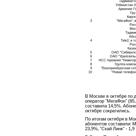
Таджикист
Узбекистан /U
Армения /"
Гру
Кирги
3
"МегаФон", 
Рос
Мос
Таджи
Абх
4
Tele2, в 
Рос
Каза
5
ОАО "Сибирьте
6
ОАО "Уралсвязь
7
НСС /прежняя "Нижегор
8
Группа комп
9
"Екатеринбургская сот
10
"Новая телефо
В Москве в октябре по 
оператор "МегаФон" (85,
составила 14,5%. Абон
октябре сократились.
По итогам октября в Мо
абонентов составили: М
23,9%, "Скай Линк" - 1,9