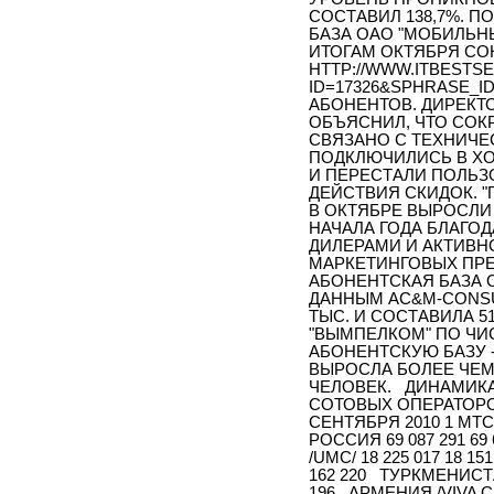
СОСТАВИЛ 138,7%. П
БАЗА ОАО "МОБИЛЬН
ИТОГАМ ОКТЯБРЯ СО
HTTP://WWW.ITBESTSE
ID=17326&SPHRASE_ID
АБОНЕНТОВ. ДИРЕКТ
ОБЪЯСНИЛ, ЧТО СОК
СВЯЗАНО С ТЕХНИЧЕ
ПОДКЛЮЧИЛИСЬ В Х
И ПЕРЕСТАЛИ ПОЛЬЗ
ДЕЙСТВИЯ СКИДОК. 
В ОКТЯБРЕ ВЫРОСЛИ
НАЧАЛА ГОДА БЛАГ
ДИЛЕРАМИ И АКТИВ
МАРКЕТИНГОВЫХ ПРЕ
АБОНЕНТСКАЯ БАЗА 
ДАННЫМ AC&M-CONSU
ТЫС. И СОСТАВИЛА 5
"ВЫМПЕЛКОМ" ПО ЧИ
АБОНЕНТСКУЮ БАЗУ 
ВЫРОСЛА БОЛЕЕ ЧЕМ 
ЧЕЛОВЕК. ДИНАМИКА
СОТОВЫХ ОПЕРАТОРО
СЕНТЯБРЯ 2010 1 МТС 
РОССИЯ 69 087 291 69
/UMC/ 18 225 017 18 1
162 220 ТУРКМЕНИСТА
196 АРМЕНИЯ /VIVA CE