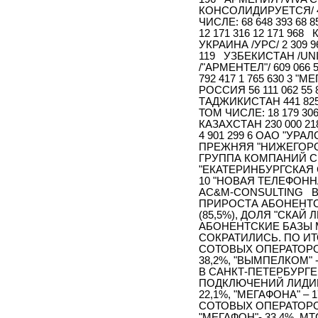
КОНСОЛИДИРУЕТСЯ/ 4 
ЧИСЛЕ: 68 648 393 68
12 171 316 12 171 968 
УКРАИНА /УРС/ 2 309 
119 УЗБЕКИСТАН /UNIT
/"АРМЕНТЕЛ"/ 609 066
792 417 1 765 630 3 "М
РОССИЯ 56 111 062 55 
ТАДЖИКИСТАН 441 825 
ТОМ ЧИСЛЕ: 18 179 306
КАЗАХСТАН 230 000 21
4 901 299 6 ОАО "УРАЛ
ПРЕЖНЯЯ "НИЖЕГОРОДС
ГРУППА КОМПАНИЙ СМАР
"ЕКАТЕРИНБУРГСКАЯ СО
10 "НОВАЯ ТЕЛЕФОННА
AC&M-CONSULTING В
ПРИРОСТА АБОНЕНТС
(85,5%), ДОЛЯ "СКАЙ
АБОНЕНТСКИЕ БАЗЫ 
СОКРАТИЛИСЬ. ПО И
СОТОВЫХ ОПЕРАТОРО
38,2%, "ВЫМПЕЛКОМ" - 
В САНКТ-ПЕТЕРБУРГЕ
ПОДКЛЮЧЕНИЙ ЛИДИРО
22,1%, "МЕГАФОНА" –
СОТОВЫХ ОПЕРАТОРО
"МЕГАФОН"- 33,4%, МТС