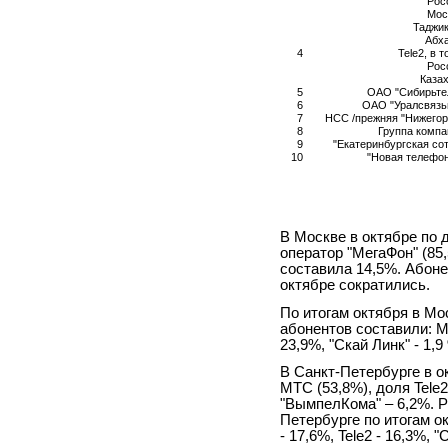
Рос
Мос
Таджи
Абх
4
Tele2, в 
Рос
Каза
5
ОАО "Сибирьте
6
ОАО "Уралсвязь
7
НСС /прежняя "Нижегор
8
Группа комп
9
"Екатеринбургская сот
10
"Новая телефо
В Москве в октябре по 
оператор "МегаФон" (85,
составила 14,5%. Абон
октябре сократились.
По итогам октября в Мо
абонентов составили: М
23,9%, "Скай Линк" - 1,9
В Санкт-Петербурге в 
МТС (53,8%), доля Tele2
"ВымпелКома" – 6,2%. 
Петербурге по итогам о
- 17,6%, Tele2 - 16,3%, "