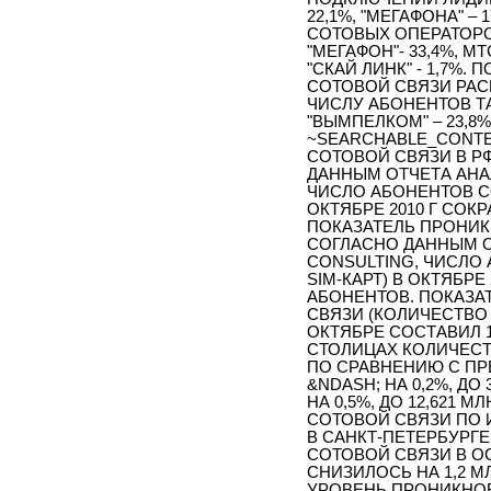
22,1%, "МЕГАФОНА" –
СОТОВЫХ ОПЕРАТОРО
"МЕГАФОН"- 33,4%, МТС
"СКАЙ ЛИНК" - 1,7%
СОТОВОЙ СВЯЗИ РА
ЧИСЛУ АБОНЕНТОВ ТАК
"ВЫМПЕЛКОМ" – 23,8%,
~SEARCHABLE_CONTE
СОТОВОЙ СВЯЗИ В РФ
ДАННЫМ ОТЧЕТА АНА
ЧИСЛО АБОНЕНТОВ СО
ОКТЯБРЕ 2010 Г СОКР
ПОКАЗАТЕЛЬ ПРОНИК
СОГЛАСНО ДАННЫМ О
CONSULTING, ЧИСЛО 
SIM-КАРТ) В ОКТЯБРЕ 
АБОНЕНТОВ. ПОКАЗА
СВЯЗИ (КОЛИЧЕСТВО 
ОКТЯБРЕ СОСТАВИЛ 1
СТОЛИЦАХ КОЛИЧЕСТ
ПО СРАВНЕНИЮ С П
&NDASH; НА 0,2%, ДО
НА 0,5%, ДО 12,621
СОТОВОЙ СВЯЗИ ПО И
В САНКТ-ПЕТЕРБУРГЕ
СОТОВОЙ СВЯЗИ В О
СНИЗИЛОСЬ НА 1,2 М
УРОВЕНЬ ПРОНИКНОВ