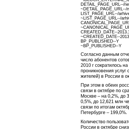
DETAIL_PAGE_URL--/new
~DETAIL_PAGE_URL--/ne
LIST_PAGE_URL--/arhive
~LIST_PAGE_URL--/arhiv
CANONICAL_PAGE_URL
~CANONICAL_PAGE_UR
CREATED_DATE--2013.1
~CREATED_DATE--2013.
BP_PUBLISHED--Y
~BP_PUBLISHED--Y
Согласно данным отче
число абонентов сотов
2010 г
сократилось на 
проникновения услуг с
жителей) в России в о
При этом в обеих рос
связи в октябре по с
Москве – на 0,2%, до 
0,5%, до 12,621 млн ч
связи по итогам октяб
Петербурге – 199,0%.
Количество пользоват
России в октябре сниз