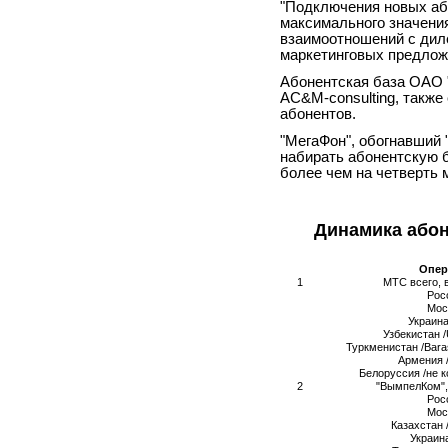
"Подключения новых або
максимального значения
взаимоотношений с дил
маркетинговых предложе
Абонентская база ОАО 
AC&M-consulting, также 
абонентов.
"МегаФон", обогнавший
набирать абонентскую б
более чем на четверть 
Динамика абон
Опер
1
МТС всего, 
Рос
Мос
Украин
Узбекистан
/
Туркменистан
/Bara
Армения /
Белоруссия /не 
2
"ВымпелКом",
Рос
Мос
Казахстан 
Украин