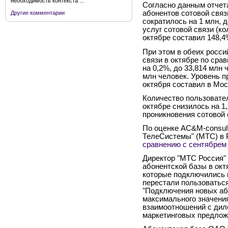
необходимость контекста ...
Согласно данным отчета
абонентов сотовой связ
Другие комментарии
сократилось на 1 млн, 
услуг сотовой связи (ко
октябре составил 148,4
При этом в обеих росси
связи в октябре по ср
на 0,2%, до 33,814 млн 
млн человек. Уровень п
октября составил в Мос
Количество пользовател
октябре снизилось на 1
проникновения сотовой 
По оценке AC&M-consul
ТелеСистемы" (МТС) в 
сравнению с сентябрем
Директор "МТС Россия"
абонентской базы в окт
которые подключились 
перестали пользоваться
"Подключения новых або
максимального значения
взаимоотношений с дил
маркетинговых предложе