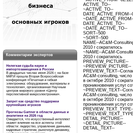
ACTIVE_TO--
~ACTIVE_TO--
DATE_ACTIVE_FROM--0
~DATE_ACTIVE_FROM--
DATE_ACTIVE_TO--
~DATE_ACTIVE_TO--
SORT--500
~SORT--500
NAME--AC&M-Сonsulting:
2010 г сократилось
~NAME--AC&M-Сonsulting
Комментарии экспертов
2010 г сократилось
PREVIEW_PICTURE--
Нелегкая судьба науки и
~PREVIEW_PICTURE--
импортозамещения в России
PREVIEW_TEXT--Согласн
В двадцатых числах июня 2026 г. на базе
AC&M-consulting, число
МФТИ прошла Вторая Всероссийская
конференция «Печатная и гибкая
в октябре 2010 г сократ
электроника: оборудование, материалы и
проникновения услуг со
технологии», организованная Научным
~PREVIEW_TEXT--Соглас
центров мирового уровня «Центр
перспективной микроэлектроники».
AC&M-consulting, число
в октябре 2010 г сократ
Запрет как средство поддержки
проникновения услуг со
крупнейших игроков
PREVIEW_TEXT_TYPE--
Прогнозы Gartner в области данных и
~PREVIEW_TEXT_TYPE-
аналитики на 2026 год
DETAIL_PICTURE--
Ожидается, что искусственный интеллект
окажет влияние на все аспекты этой
~DETAIL_PICTURE--
области: лидерство, управление данными,
DETAIL_TEXT--
кадровые стратегии, рыночную динамику,