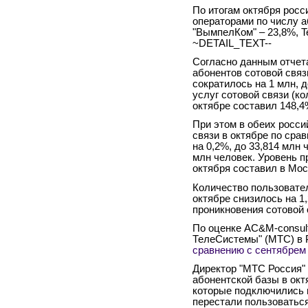
По итогам октября росс
операторами по числу а
"ВымпелКом" – 23,8%, Te
~DETAIL_TEXT--
Согласно данным отчета
абонентов сотовой связ
сократилось на 1 млн, 
услуг сотовой связи (ко
октябре составил 148,4
При этом в обеих росси
связи в октябре по ср
на 0,2%, до 33,814 млн 
млн человек. Уровень п
октября составил в Мос
Количество пользовател
октябре снизилось на 1
проникновения сотовой 
По оценке AC&M-consul
ТелеСистемы" (МТС) в 
сравнению с сентябрем
Директор "МТС Россия"
абонентской базы в окт
которые подключились 
перестали пользоваться