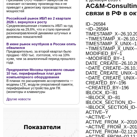
Признание ООО «Квант» банкротом не
означает остановку производства и не
AC&M-Сonsultin
приведет к демонтажу производственных
мощностей
связи в РФ в ок
Российский рынок ИБП во 2 квартале
2026 г. вернулся к росту
ID--26584
Средневзвешенная стоимость ИБП за год
~ID--26584
выросла на 29,6%, что и стало причиной
разнонаправленной динамики штучных и
TIMESTAMP_X--26.10.20
денежных показателей
~TIMESTAMP_X--26.10.2
TIMESTAMP_X_UNIX--1
В июне рынок ноутбуков в России опять
обвалился
~TIMESTAMP_X_UNIX--
Предварительно, за второй квартал было
MODIFIED_BY--1
продано ~650 тыс. лэптопов, что на 10%
~MODIFIED_BY--1
хуже, чем за аналогичный период прошлого
года
DATE_CREATE--26.10.20
~DATE_CREATE--26.10.2
Предприятие Москвы произвело свыше
DATE_CREATE_UNIX--1
10 тыс. периферийных плат для
компьютерного оборудования
~DATE_CREATE_UNIX--
В планах по расширению ассортимента —
CREATED_BY--196
модемы LTE, модули оперативной памяти,
~CREATED_BY--196
периферийные устройства для ПК
(мониторы и клавиатуры
IBLOCK_ID--81
~IBLOCK_ID--81
Другие новости
IBLOCK_SECTION_ID--
~IBLOCK_SECTION_ID-
ACTIVE--Y
~ACTIVE--Y
ACTIVE_FROM_X--2010-1
~ACTIVE_FROM_X--2010-
ACTIVE_FROM--02.12.2
~ACTIVE_FROM--02.12.