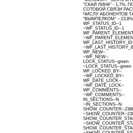
"СКАЙ ЛИНК" - 1,7%
СОТОВОЙ СВЯЗИ РА
ЧИСЛУ АБОНЕНТОВ ТАК
"ВЫМПЕЛКОМ" – 23,8%,
WF_STATUS_ID--1
~WF_STATUS_ID--1
WF_PARENT_ELEMENT_
~WF_PARENT_ELEMENT
WF_LAST_HISTORY_ID-
~WF_LAST_HISTORY_ID
WF_NEW--
~WF_NEW--
LOCK_STATUS--green
~LOCK_STATUS--green
WF_LOCKED_BY--
~WF_LOCKED_BY--
WF_DATE_LOCK--
~WF_DATE_LOCK--
WF_COMMENTS--
~WF_COMMENTS--
IN_SECTIONS--N
~IN_SECTIONS--N
SHOW_COUNTER--238
~SHOW_COUNTER--23
SHOW_COUNTER_START--
~SHOW_COUNTER_START-
SHOW_COUNTER_START_
~SHOW_COUNTER_START