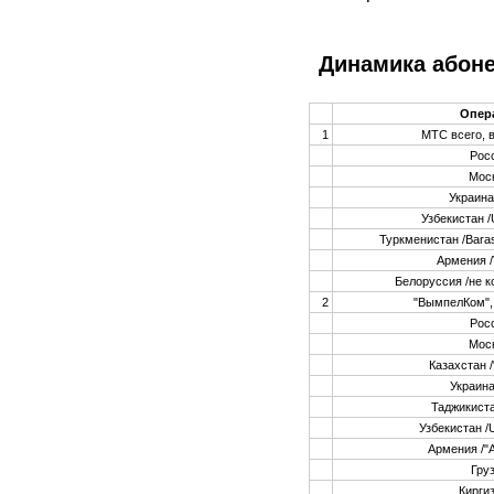
Динамика абоне
Опер
1
МТС всего, в
Рос
Мос
Украина
Узбекистан
/
Туркменистан
/Bara
Армения /V
Белоруссия /не к
2
"ВымпелКом", 
Рос
Мос
Казахстан /
Украина
Таджикиста
Узбекистан /Un
Армения /"
Гру
Кирги