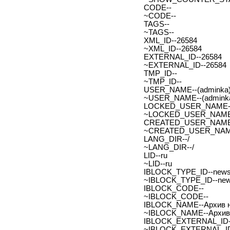
CODE--
~CODE--
TAGS--
~TAGS--
XML_ID--26584
~XML_ID--26584
EXTERNAL_ID--26584
~EXTERNAL_ID--26584
TMP_ID--
~TMP_ID--
USER_NAME--(adminka)
~USER_NAME--(adminka
LOCKED_USER_NAME-
~LOCKED_USER_NAME
CREATED_USER_NAME
~CREATED_USER_NAM
LANG_DIR--/
~LANG_DIR--/
LID--ru
~LID--ru
IBLOCK_TYPE_ID--new
~IBLOCK_TYPE_ID--ne
IBLOCK_CODE--
~IBLOCK_CODE--
IBLOCK_NAME--Архив н
~IBLOCK_NAME--Архив 
IBLOCK_EXTERNAL_ID-
~IBLOCK_EXTERNAL_ID