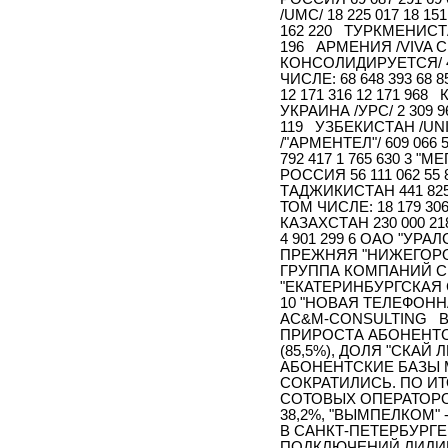
/UMC/ 18 225 017 18 1
162 220 ТУРКМЕНИСТА
196 АРМЕНИЯ /VIVA CE
КОНСОЛИДИРУЕТСЯ/ 4 
ЧИСЛЕ: 68 648 393 68
12 171 316 12 171 968 
УКРАИНА /УРС/ 2 309 
119 УЗБЕКИСТАН /UNIT
/"АРМЕНТЕЛ"/ 609 066
792 417 1 765 630 3 "М
РОССИЯ 56 111 062 55 
ТАДЖИКИСТАН 441 825 
ТОМ ЧИСЛЕ: 18 179 306
КАЗАХСТАН 230 000 21
4 901 299 6 ОАО "УРАЛ
ПРЕЖНЯЯ "НИЖЕГОРОДС
ГРУППА КОМПАНИЙ СМАР
"ЕКАТЕРИНБУРГСКАЯ СО
10 "НОВАЯ ТЕЛЕФОННА
AC&M-CONSULTING В
ПРИРОСТА АБОНЕНТС
(85,5%), ДОЛЯ "СКАЙ
АБОНЕНТСКИЕ БАЗЫ 
СОКРАТИЛИСЬ. ПО И
СОТОВЫХ ОПЕРАТОРО
38,2%, "ВЫМПЕЛКОМ" - 
В САНКТ-ПЕТЕРБУРГЕ
ПОДКЛЮЧЕНИЙ ЛИДИРО