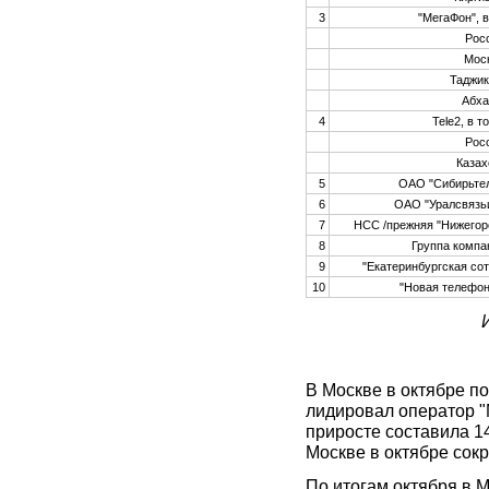
3
"МегаФон", в
Рос
Мос
Таджик
Абха
4
Tele2, в т
Рос
Казах
5
ОАО "Сибирьте
6
ОАО "Уралсвязь
7
НСС /прежняя "Нижегоро
8
Группа комп
9
"Екатеринбургская сот
10
"Новая телефон
В Москве в октябре по
лидировал оператор "М
приросте составила 1
Москве в октябре сокр
По итогам октября в 