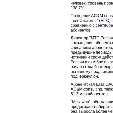
человек. Уровень про
138,7%.
По оценке AC&M-consu
ТелеСистемы" (МТС) в
сравнению с сентябр
абонентов.
Директор "МТС Россия
сокращение абонентск
списанием абонентов,
предыдущие периоды 
истечении срока дейс
России в октябре выр
начала года благодар
активному продвижени
подчеркнул он.
Абонентская база ОАО
AC&M-consulting, такж
51,3 млн абонентов.
"МегаФон", обогнавши
продолжает набирать а
она выросла более чем