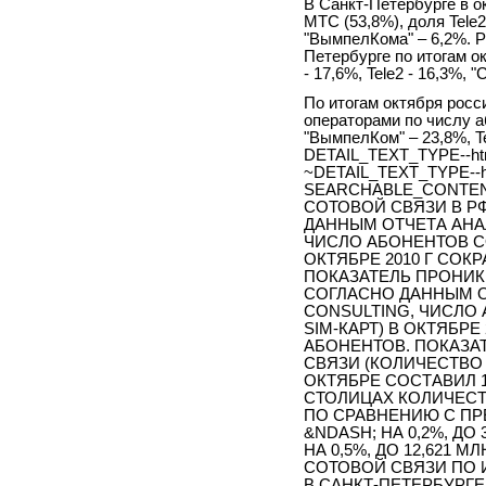
В Санкт-Петербурге в 
МТС (53,8%), доля Tele2
"ВымпелКома" – 6,2%. 
Петербурге по итогам о
- 17,6%, Tele2 - 16,3%, "
По итогам октября росс
операторами по числу а
"ВымпелКом" – 23,8%, Te
DETAIL_TEXT_TYPE--ht
~DETAIL_TEXT_TYPE--h
SEARCHABLE_CONTEN
СОТОВОЙ СВЯЗИ В РФ
ДАННЫМ ОТЧЕТА АНА
ЧИСЛО АБОНЕНТОВ СО
ОКТЯБРЕ 2010 Г СОКР
ПОКАЗАТЕЛЬ ПРОНИК
СОГЛАСНО ДАННЫМ О
CONSULTING, ЧИСЛО 
SIM-КАРТ) В ОКТЯБРЕ 
АБОНЕНТОВ. ПОКАЗА
СВЯЗИ (КОЛИЧЕСТВО 
ОКТЯБРЕ СОСТАВИЛ 1
СТОЛИЦАХ КОЛИЧЕСТ
ПО СРАВНЕНИЮ С П
&NDASH; НА 0,2%, ДО
НА 0,5%, ДО 12,621
СОТОВОЙ СВЯЗИ ПО И
В САНКТ-ПЕТЕРБУРГЕ