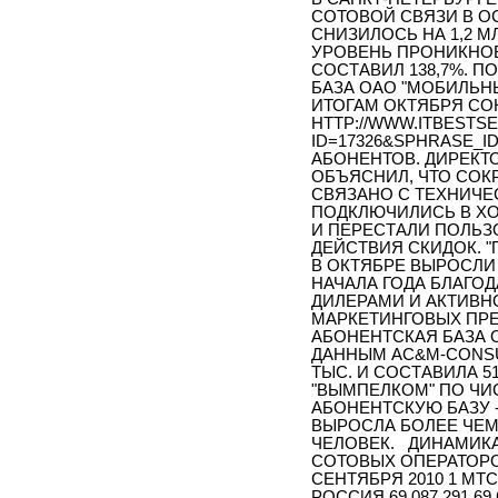
СОТОВОЙ СВЯЗИ В О
СНИЗИЛОСЬ НА 1,2 М
УРОВЕНЬ ПРОНИКНОВ
СОСТАВИЛ 138,7%. П
БАЗА ОАО "МОБИЛЬН
ИТОГАМ ОКТЯБРЯ СО
HTTP://WWW.ITBESTSE
ID=17326&SPHRASE_ID
АБОНЕНТОВ. ДИРЕКТ
ОБЪЯСНИЛ, ЧТО СОК
СВЯЗАНО С ТЕХНИЧЕ
ПОДКЛЮЧИЛИСЬ В Х
И ПЕРЕСТАЛИ ПОЛЬЗ
ДЕЙСТВИЯ СКИДОК. 
В ОКТЯБРЕ ВЫРОСЛИ
НАЧАЛА ГОДА БЛАГ
ДИЛЕРАМИ И АКТИВ
МАРКЕТИНГОВЫХ ПРЕ
АБОНЕНТСКАЯ БАЗА 
ДАННЫМ AC&M-CONSU
ТЫС. И СОСТАВИЛА 5
"ВЫМПЕЛКОМ" ПО ЧИ
АБОНЕНТСКУЮ БАЗУ 
ВЫРОСЛА БОЛЕЕ ЧЕМ 
ЧЕЛОВЕК. ДИНАМИКА
СОТОВЫХ ОПЕРАТОРО
СЕНТЯБРЯ 2010 1 МТС 
РОССИЯ 69 087 291 69