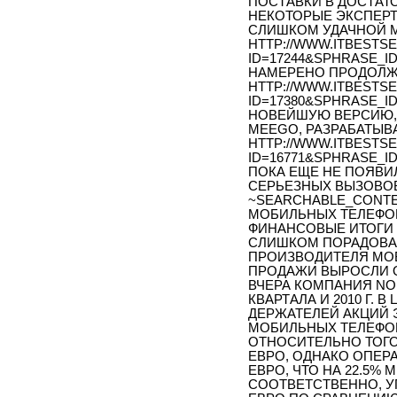
ПОСТАВКИ В ДОСТАТ
НЕКОТОРЫЕ ЭКСПЕРТ
СЛИШКОМ УДАЧНОЙ М
HTTP://WWW.ITBESTSE
ID=17244&SPHRASE_I
НАМЕРЕНО ПРОДОЛЖА
HTTP://WWW.ITBESTSE
ID=17380&SPHRASE_I
НОВЕЙШУЮ ВЕРСИЮ, S
MEEGO, РАЗРАБАТЫВА
HTTP://WWW.ITBESTSE
ID=16771&SPHRASE_I
ПОКА ЕЩЕ НЕ ПОЯВИЛ
СЕРЬЕЗНЫХ ВЫЗОВОВ
~SEARCHABLE_CONTE
МОБИЛЬНЫХ ТЕЛЕФОН
ФИНАНСОВЫЕ ИТОГИ 4-
СЛИШКОМ ПОРАДОВАЛ
ПРОИЗВОДИТЕЛЯ МОБ
ПРОДАЖИ ВЫРОСЛИ О
ВЧЕРА КОМПАНИЯ NO
КВАРТАЛА И 2010 Г.
ДЕРЖАТЕЛЕЙ АКЦИЙ 
МОБИЛЬНЫХ ТЕЛЕФОН
ОТНОСИТЕЛЬНО ТОГО 
ЕВРО, ОДНАКО ОПЕР
ЕВРО, ЧТО НА 22.5%
СООТВЕТСТВЕННО, УП