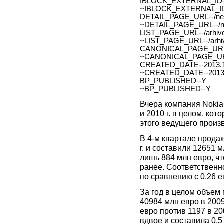
IBLOCK_EXTERNAL_ID-
~IBLOCK_EXTERNAL_ID
DETAIL_PAGE_URL--/new
~DETAIL_PAGE_URL--/ne
LIST_PAGE_URL--/arhive
~LIST_PAGE_URL--/arhiv
CANONICAL_PAGE_URL
~CANONICAL_PAGE_UR
CREATED_DATE--2013.1
~CREATED_DATE--2013.
BP_PUBLISHED--Y
~BP_PUBLISHED--Y
Вчера компания Nokia
и 2010 г. в целом, ко
этого ведущего произ
В 4-м квартале прода
г. и составили 12651
лишь 884 млн евро, чт
ранее. Соответственно
по сравнению с 0.26 е
За год в целом объем
40984 млн евро в 2009
евро против 1197 в 20
вдвое и составила 0.5