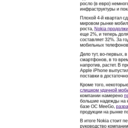
росло (в евро) немно
инфраструктуры и пока
Плохой 4-й квартал сд
мировом рынке мобил
роста,
Nokia продолжи
еще 2%, и теперь дол
составляет 32%. За г
мобильных телефонов
Дело тут, во-первых, 
смартфонов, в то вре
напротив, растет. В п
Apple iPhone выпусти
поставки в достаточно
Кроме того, некоторые
слишком удачной моб
компании намерено
п
большие надежды на н
базе ОС MeeGo,
разра
продукции на рынке п
В итоге Nokia стоит п
руководство компании