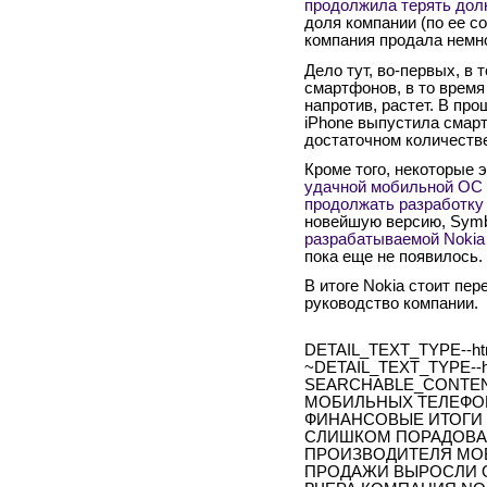
продолжила терять дол
доля компании (по ее с
компания продала немн
Дело тут, во-первых, в 
смартфонов, в то время
напротив, растет. В про
iPhone выпустила смарт
достаточном количеств
Кроме того, некоторые 
удачной мобильной ОС
продолжать разработку
новейшую версию, Symbi
разрабатываемой Nokia 
пока еще не появилось.
В итоге Nokia стоит пе
руководство компании.
DETAIL_TEXT_TYPE--ht
~DETAIL_TEXT_TYPE--h
SEARCHABLE_CONTEN
МОБИЛЬНЫХ ТЕЛЕФОН
ФИНАНСОВЫЕ ИТОГИ 4-
СЛИШКОМ ПОРАДОВАЛ
ПРОИЗВОДИТЕЛЯ МОБ
ПРОДАЖИ ВЫРОСЛИ О