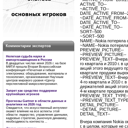
ACTIVE_TO--
~ACTIVE_TO--
DATE_ACTIVE_FROM--28
~DATE_ACTIVE_FROM--
DATE_ACTIVE_TO--
~DATE_ACTIVE_TO--
SORT--500
~SORT--500
NAME--Nokia потеряла
~NAME--Nokia потерял
Комментарии экспертов
PREVIEW_PICTURE--
~PREVIEW_PICTURE--
Нелегкая судьба науки и
PREVIEW_TEXT--Вчера к
импортозамещения в России
В двадцатых числах июня 2026 г. на базе
го квартала и 2010 г. 
МФТИ прошла Вторая Всероссийская
акций этого ведущего 
конференция «Печатная и гибкая
квартале продажи выро
электроника: оборудование, материалы и
технологии», организованная Научным
~PREVIEW_TEXT--Вчера 
центров мирового уровня «Центр
4-го квартала и 2010 г.
перспективной микроэлектроники».
держателей акций этог
Запрет как средство поддержки
4-м квартале продажи в
крупнейших игроков
PREVIEW_TEXT_TYPE--
~PREVIEW_TEXT_TYPE-
Прогнозы Gartner в области данных и
аналитики на 2026 год
DETAIL_PICTURE--
Ожидается, что искусственный интеллект
~DETAIL_PICTURE--
окажет влияние на все аспекты этой
DETAIL_TEXT--
области: лидерство, управление данными,
кадровые стратегии, рыночную динамику,
Вчера компания Nokia о
необходимость контекста ...
г. в целом, которые не