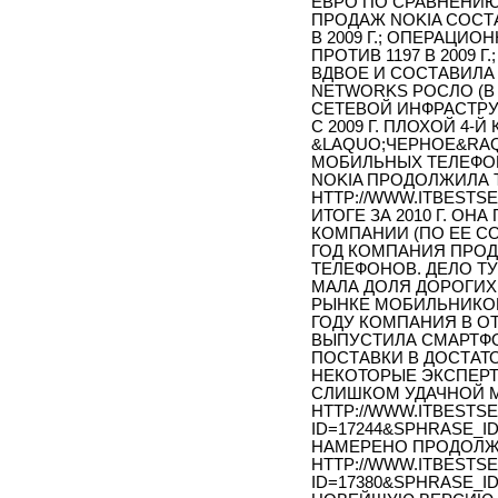
ЕВРО ПО СРАВНЕНИЮ 
ПРОДАЖ NOKIA СОСТА
В 2009 Г.; ОПЕРАЦИ
ПРОТИВ 1197 В 2009 
ВДВОЕ И СОСТАВИЛА 
NETWORKS РОСЛО (В
СЕТЕВОЙ ИНФРАСТРУ
С 2009 Г. ПЛОХОЙ 4-
&LAQUO;ЧЕРНОЕ&RAQ
МОБИЛЬНЫХ ТЕЛЕФОН
NOKIA ПРОДОЛЖИЛА 
HTTP://WWW.ITBESTSEL
ИТОГЕ ЗА 2010 Г. ОН
КОМПАНИИ (ПО ЕЕ С
ГОД КОМПАНИЯ ПРОД
ТЕЛЕФОНОВ. ДЕЛО ТУ
МАЛА ДОЛЯ ДОРОГИХ
РЫНКЕ МОБИЛЬНИКОВ
ГОДУ КОМПАНИЯ В ОТ
ВЫПУСТИЛА СМАРТФО
ПОСТАВКИ В ДОСТАТ
НЕКОТОРЫЕ ЭКСПЕРТ
СЛИШКОМ УДАЧНОЙ М
HTTP://WWW.ITBESTSE
ID=17244&SPHRASE_I
НАМЕРЕНО ПРОДОЛЖА
HTTP://WWW.ITBESTSE
ID=17380&SPHRASE_I