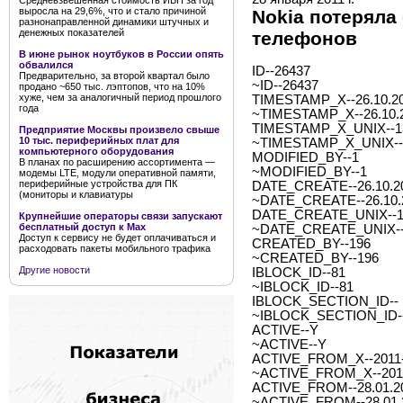
Средневзвешенная стоимость ИБП за год
выросла на 29,6%, что и стало причиной
Nokia потерял
разнонаправленной динамики штучных и
денежных показателей
телефонов
В июне рынок ноутбуков в России опять
обвалился
ID--26437
Предварительно, за второй квартал было
~ID--26437
продано ~650 тыс. лэптопов, что на 10%
хуже, чем за аналогичный период прошлого
TIMESTAMP_X--26.10.20
года
~TIMESTAMP_X--26.10.2
TIMESTAMP_X_UNIX--1
Предприятие Москвы произвело свыше
10 тыс. периферийных плат для
~TIMESTAMP_X_UNIX--
компьютерного оборудования
MODIFIED_BY--1
В планах по расширению ассортимента —
~MODIFIED_BY--1
модемы LTE, модули оперативной памяти,
периферийные устройства для ПК
DATE_CREATE--26.10.20
(мониторы и клавиатуры
~DATE_CREATE--26.10.2
DATE_CREATE_UNIX--1
Крупнейшие операторы связи запускают
бесплатный доступ к Мах
~DATE_CREATE_UNIX--
Доступ к сервису не будет оплачиваться и
CREATED_BY--196
расходовать пакеты мобильного трафика
~CREATED_BY--196
Другие новости
IBLOCK_ID--81
~IBLOCK_ID--81
IBLOCK_SECTION_ID--
~IBLOCK_SECTION_ID-
ACTIVE--Y
~ACTIVE--Y
ACTIVE_FROM_X--2011-0
~ACTIVE_FROM_X--2011-
ACTIVE_FROM--28.01.2
~ACTIVE_FROM--28.01.