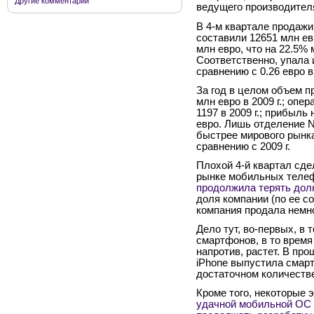
Другие комментарии
ведущего производител
В 4-м квартале продажи 
составили 12651 млн е
млн евро, что на 22.5% 
Соответственно, упала 
сравнению с 0.26 евро в
За год в целом объем п
млн евро в 2009 г.; оп
1197 в 2009 г.; прибыль
евро. Лишь отделение N
быстрее мирового рынка
сравнению с 2009 г.
Плохой 4-й квартал сде
рынке мобильных телеф
продолжила терять дол
доля компании (по ее с
компания продала немн
Дело тут, во-первых, в 
смартфонов, в то время
напротив, растет. В про
iPhone выпустила смарт
достаточном количеств
Кроме того, некоторые 
удачной мобильной ОС