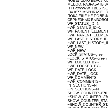
НОВЕЙШУЮ ВЕРСИЮ, S
MEEGO, РАЗРАБАТЫВА
HTTP://WWW.ITBESTSE
ID=16771&SPHRASE_I
ПОКА ЕЩЕ НЕ ПОЯВИЛ
СЕРЬЕЗНЫХ ВЫЗОВОВ
WF_STATUS_ID--1
~WF_STATUS_ID--1
WF_PARENT_ELEMENT_
~WF_PARENT_ELEMENT
WF_LAST_HISTORY_ID-
~WF_LAST_HISTORY_ID
WF_NEW--
~WF_NEW--
LOCK_STATUS--green
~LOCK_STATUS--green
WF_LOCKED_BY--
~WF_LOCKED_BY--
WF_DATE_LOCK--
~WF_DATE_LOCK--
WF_COMMENTS--
~WF_COMMENTS--
IN_SECTIONS--N
~IN_SECTIONS--N
SHOW_COUNTER--870
~SHOW_COUNTER--87
SHOW_COUNTER_START--
~SHOW_COUNTER_START-