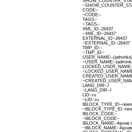
SHOW_COUNTER_START_
~SHOW_COUNTER_START
CODE--
~CODE--
TAGS--
~TAGS--
XML_ID--26437
~XML_ID--26437
EXTERNAL_ID--26437
~EXTERNAL_ID--26437
TMP_ID--
~TMP_ID--
USER_NAME--(adminka)
~USER_NAME--(adminka
LOCKED_USER_NAME-
~LOCKED_USER_NAME
CREATED_USER_NAME
~CREATED_USER_NAM
LANG_DIR--/
~LANG_DIR--/
LID--ru
~LID--ru
IBLOCK_TYPE_ID--new
~IBLOCK_TYPE_ID--ne
IBLOCK_CODE--
~IBLOCK_CODE--
IBLOCK_NAME--Архив н
~IBLOCK_NAME--Архив 