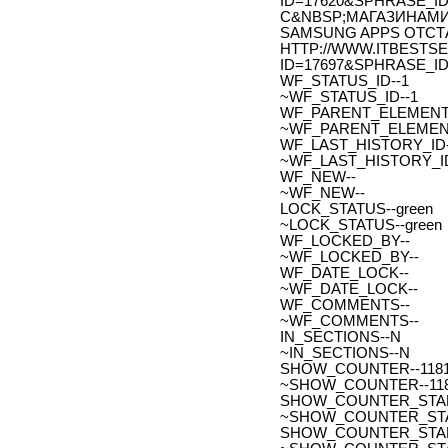
ID=17620&SPHRASE_I
С&NBSP;МАГАЗИНАМИ
SAMSUNG APPS ОТСТ
HTTP://WWW.ITBESTSE
ID=17697&SPHRASE_ID=
WF_STATUS_ID--1
~WF_STATUS_ID--1
WF_PARENT_ELEMENT_
~WF_PARENT_ELEMENT
WF_LAST_HISTORY_ID-
~WF_LAST_HISTORY_ID
WF_NEW--
~WF_NEW--
LOCK_STATUS--green
~LOCK_STATUS--green
WF_LOCKED_BY--
~WF_LOCKED_BY--
WF_DATE_LOCK--
~WF_DATE_LOCK--
WF_COMMENTS--
~WF_COMMENTS--
IN_SECTIONS--N
~IN_SECTIONS--N
SHOW_COUNTER--118
~SHOW_COUNTER--11
SHOW_COUNTER_START--
~SHOW_COUNTER_START-
SHOW_COUNTER_START_