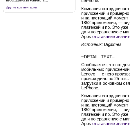
LePhone
.
необходимость контекста ...
Другие комментарии
Компания сотрудничает
приложений и примерно 
и на настоящий момент 
1852 приложения, — вид
платежей и пр.
Это уже 
да и по сравнению с ма
Apps
отставание значи
Источник:
Digitimes
~DETAIL_TEXT--
Сообщается, что со дня
мобильных приложений 
Lenovo
— с него произве
происходило по 25 тыс.
загрузки в основном с
LePhone
.
Компания сотрудничает
приложений и примерно 
и на настоящий момент 
1852 приложения, — вид
платежей и пр.
Это уже 
да и по сравнению с ма
Apps
отставание значи