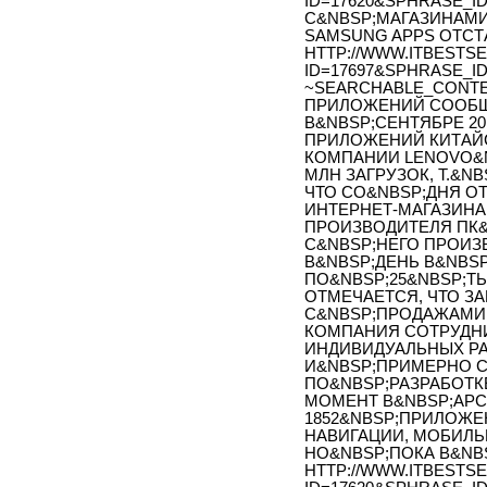
ID=17620&SPHRASE_I
С&NBSP;МАГАЗИНАМИ
SAMSUNG APPS ОТСТ
HTTP://WWW.ITBESTSE
ID=17697&SPHRASE_ID=
~SEARCHABLE_CONTE
ПРИЛОЖЕНИЙ СООБЩ
В&NBSP;СЕНТЯБРЕ 2
ПРИЛОЖЕНИЙ КИТАЙС
КОМПАНИИ LENOVO&N
МЛН ЗАГРУЗОК, Т.&NB
ЧТО СО&NBSP;ДНЯ ОТ
ИНТЕРНЕТ-МАГАЗИН
ПРОИЗВОДИТЕЛЯ ПК&
С&NBSP;НЕГО ПРОИЗВЕ
В&NBSP;ДЕНЬ В&NBS
ПО&NBSP;25&NBSP;ТЫ
ОТМЕЧАЕТСЯ, ЧТО З
С&NBSP;ПРОДАЖАМИ 
КОМПАНИЯ СОТРУДНИ
ИНДИВИДУАЛЬНЫХ Р
И&NBSP;ПРИМЕРНО С
ПО&NBSP;РАЗРАБОТК
МОМЕНТ В&NBSP;АРС
1852&NBSP;ПРИЛОЖЕ
НАВИГАЦИИ, МОБИЛЬ
НО&NBSP;ПОКА В&NBS
HTTP://WWW.ITBESTSE