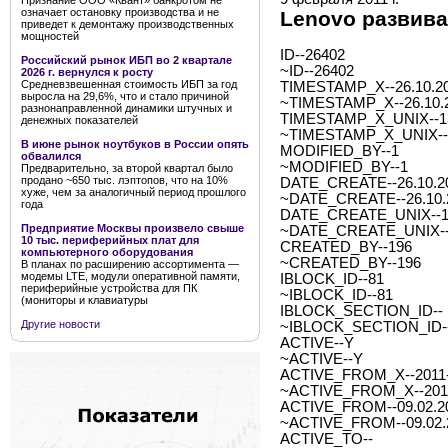
Признание ООО «Квант» банкротом не
означает остановку производства и не
Lenovo развив
приведет к демонтажу производственных
мощностей
ID--26402
Российский рынок ИБП во 2 квартале
~ID--26402
2026 г. вернулся к росту
Средневзвешенная стоимость ИБП за год
TIMESTAMP_X--26.10.20
выросла на 29,6%, что и стало причиной
~TIMESTAMP_X--26.10.2
разнонаправленной динамики штучных и
TIMESTAMP_X_UNIX--1
денежных показателей
~TIMESTAMP_X_UNIX--
В июне рынок ноутбуков в России опять
MODIFIED_BY--1
обвалился
~MODIFIED_BY--1
Предварительно, за второй квартал было
продано ~650 тыс. лэптопов, что на 10%
DATE_CREATE--26.10.20
хуже, чем за аналогичный период прошлого
~DATE_CREATE--26.10.2
года
DATE_CREATE_UNIX--1
Предприятие Москвы произвело свыше
~DATE_CREATE_UNIX--
10 тыс. периферийных плат для
CREATED_BY--196
компьютерного оборудования
~CREATED_BY--196
В планах по расширению ассортимента —
модемы LTE, модули оперативной памяти,
IBLOCK_ID--81
периферийные устройства для ПК
~IBLOCK_ID--81
(мониторы и клавиатуры
IBLOCK_SECTION_ID--
Другие новости
~IBLOCK_SECTION_ID-
ACTIVE--Y
~ACTIVE--Y
ACTIVE_FROM_X--2011-0
~ACTIVE_FROM_X--2011-
ACTIVE_FROM--09.02.2
~ACTIVE_FROM--09.02.
ACTIVE_TO--