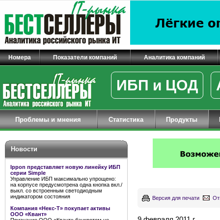
Номера
Показатели компаний
Аналитика компаний
ИБП и ЦОД
Проблемы и мнения
Статистика
Продукты
Новости
Ippon представляет новую линейку ИБП
серии Simple
Управление ИБП максимально упрощено:
на корпусе предусмотрена одна кнопка вкл./
выкл. со встроенным светодиодным
индикатором состояния
Версия для печати
От
Компания «Некс-Т» покупает активы
ООО «Квант»
9 февраля 2011 г.