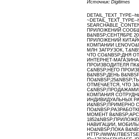
Источник:
Digitimes
DETAIL_TEXT_TYPE--ht
~DETAIL_TEXT_TYPE--h
SEARCHABLE_CONTEN
ПРИЛОЖЕНИЙ СООБЩ
В&NBSP;СЕНТЯБРЕ 2
ПРИЛОЖЕНИЙ КИТАЙС
КОМПАНИИ LENOVO&N
МЛН ЗАГРУЗОК, Т.&NB
ЧТО СО&NBSP;ДНЯ ОТ
ИНТЕРНЕТ-МАГАЗИН
ПРОИЗВОДИТЕЛЯ ПК&
С&NBSP;НЕГО ПРОИЗВЕ
В&NBSP;ДЕНЬ В&NBS
ПО&NBSP;25&NBSP;ТЫ
ОТМЕЧАЕТСЯ, ЧТО З
С&NBSP;ПРОДАЖАМИ 
КОМПАНИЯ СОТРУДНИ
ИНДИВИДУАЛЬНЫХ Р
И&NBSP;ПРИМЕРНО С
ПО&NBSP;РАЗРАБОТК
МОМЕНТ В&NBSP;АРС
1852&NBSP;ПРИЛОЖЕ
НАВИГАЦИИ, МОБИЛЬ
НО&NBSP;ПОКА В&NBS
HTTP://WWW.ITBESTSE