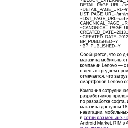
~IBLOCK_EXTERNAL_ID
DETAIL_PAGE_URL--/new
~DETAIL_PAGE_URL--/ne
LIST_PAGE_URL--/arhive
~LIST_PAGE_URL--/arhiv
CANONICAL_PAGE_URL
~CANONICAL_PAGE_UR
CREATED_DATE--2013.1
~CREATED_DATE--2013.
BP_PUBLISHED--Y
~BP_PUBLISHED--Y
Сообщается, что со д
магазина мобильных 
компании
Lenovo
— с н
в день в среднем прои
отмечается, что загру
смартфонов
Lenovo
с
Компания сотрудничае
разработчиков прилож
по разработке софта, 
магазина доступны 18
навигации, мобильных
в
сотни раз меньше, ч
Android Market, RIM’s