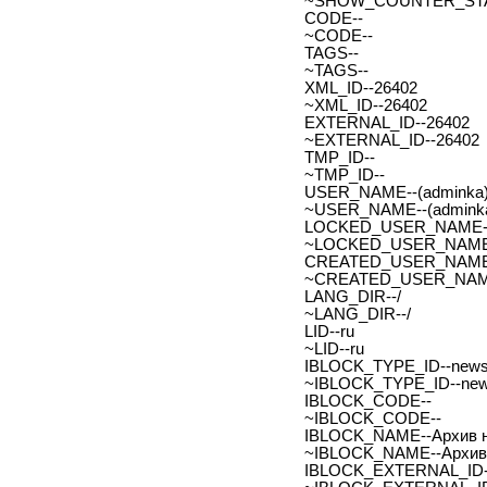
~SHOW_COUNTER_START
CODE--
~CODE--
TAGS--
~TAGS--
XML_ID--26402
~XML_ID--26402
EXTERNAL_ID--26402
~EXTERNAL_ID--26402
TMP_ID--
~TMP_ID--
USER_NAME--(adminka)
~USER_NAME--(adminka
LOCKED_USER_NAME-
~LOCKED_USER_NAME
CREATED_USER_NAME
~CREATED_USER_NAM
LANG_DIR--/
~LANG_DIR--/
LID--ru
~LID--ru
IBLOCK_TYPE_ID--new
~IBLOCK_TYPE_ID--ne
IBLOCK_CODE--
~IBLOCK_CODE--
IBLOCK_NAME--Архив н
~IBLOCK_NAME--Архив 
IBLOCK_EXTERNAL_ID-