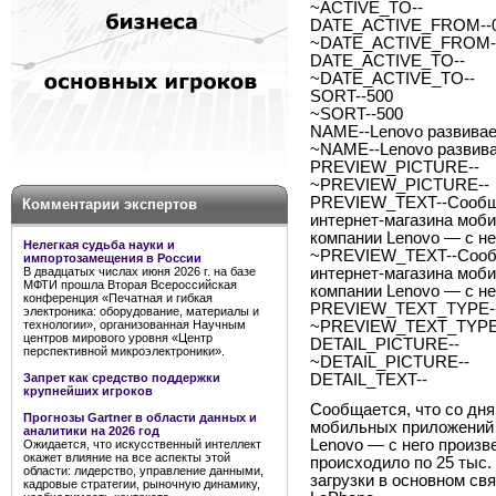
~ACTIVE_TO--
DATE_ACTIVE_FROM--09
~DATE_ACTIVE_FROM--
DATE_ACTIVE_TO--
~DATE_ACTIVE_TO--
SORT--500
~SORT--500
NAME--Lenovo развивае
~NAME--Lenovo развива
PREVIEW_PICTURE--
~PREVIEW_PICTURE--
PREVIEW_TEXT--Сообщает
Комментарии экспертов
интернет-магазина моб
компании Lenovo — с нег
Нелегкая судьба науки и
~PREVIEW_TEXT--Сообщае
импортозамещения в России
В двадцатых числах июня 2026 г. на базе
интернет-магазина моб
МФТИ прошла Вторая Всероссийская
компании Lenovo — с нег
конференция «Печатная и гибкая
PREVIEW_TEXT_TYPE--
электроника: оборудование, материалы и
технологии», организованная Научным
~PREVIEW_TEXT_TYPE-
центров мирового уровня «Центр
DETAIL_PICTURE--
перспективной микроэлектроники».
~DETAIL_PICTURE--
Запрет как средство поддержки
DETAIL_TEXT--
крупнейших игроков
Сообщается, что со дня
Прогнозы Gartner в области данных и
мобильных приложений 
аналитики на 2026 год
Lenovo
— с него произве
Ожидается, что искусственный интеллект
окажет влияние на все аспекты этой
происходило по 25 тыс.
области: лидерство, управление данными,
загрузки в основном с
кадровые стратегии, рыночную динамику,