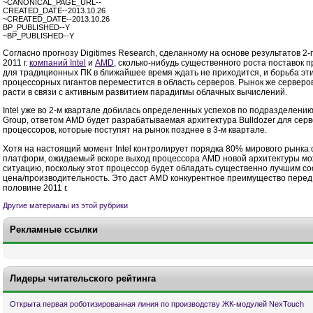
~CANONICAL_PAGE_URL--
CREATED_DATE--2013.10.26
~CREATED_DATE--2013.10.26
BP_PUBLISHED--Y
~BP_PUBLISHED--Y
Согласно прогнозу Digitimes Research, сделанному на основе результатов
2-
2011 г.
компаний Intel
и
AMD
, сколько-нибудь существенного роста поставок 
для традиционных ПК в ближайшее время ждать не приходится, и борьба эти
процессорных гигантов переместится в область серверов. Рынок же серверо
расти в связи с активным развитием парадигмы облачных вычислений.
Intel уже во
2-м
квартале добилась определенных успехов по подразделению 
Group, ответом AMD будет разрабатываемая архитектура Bulldozer для сер
процессоров, которые поступят на рынок позднее в
3-м
квартале.
Хотя на настоящий момент Intel контролирует порядка 80% мирового рынка
платформ, ожидаемый вскоре выход процессора AMD новой архитектуры мо
ситуацию, поскольку этот процессор будет обладать существенно лучшим 
цена/производительность. Это даст AMD конкурентное преимущество перед I
половине 2011 г.
Другие материалы из этой рубрики
Рекламные ссылки
Лидеры читательского рейтинга
Открыта первая роботизированная линия по производству ЖК-модулей NexTouch