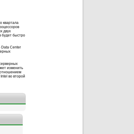
го
квартала
процессоров
х двух
в будет быстро
Data Center
верных
 серверных
жет изменить
соотношением
ntel во второй