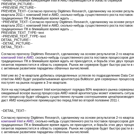
~NAME--Основная конкуренция Intel и AMD перемещается в область серверов
PREVIEW_PICTURE--
~PREVIEW_PICTURE--
PREVIEW_TEXT--Согласно прогнозу Digitimes Research, сделанному на основе резуль
квартала 2011 г. компаний Intel и AMD, сколько-нибудь существенного роста поставок
традиционных ПК в ближайшее время ждать …
~PREVIEW_TEXT--Согласно прогнозу Digitimes Research, сделанному на основе резул
квартала 2011 г. компаний Intel и AMD, сколько-нибудь существенного роста поставок
традиционных ПК в ближайшее время ждать …
PREVIEW_TEXT_TYPE--text
~PREVIEW_TEXT_TYPE--text
DETAIL_PICTURE--
~DETAIL_PICTURE--
DETAIL_TEXT--
Согласно прогнозу Digitimes Research, сделанному на основе результатов
2-го
квартал
компаний Intel
и
AMD
, сколько-нибудь существенного роста поставок процессоров дл
традиционных ПК в ближайшее время ждать не приходится, и борьба этих двух проц
гигантов переместится в область серверов. Рынок же серверов будет быстро расти в 
с активным развитием парадигмы облачных вычислений.
Intel уже во
2-м
квартале добилась определенных успехов по подразделению Data Cen
ответом AMD будет разрабатываемая архитектура Bulldozer для серверных процессо
поступят на рынок позднее в
3-м
квартале.
Хотя на настоящий момент Intel контролирует порядка 80% мирового рынка серверн
ожидаемый вскоре выход процессора AMD новой архитектуры может изменить ситуа
этот процессор будет обладать существенно лучшим соотношением цена/производит
даст AMD конкурентное преимущество перед Intel во второй половине 2011 г.
~DETAIL_TEXT--
Согласно прогнозу Digitimes Research, сделанному на основе результатов
2-го
квартал
компаний Intel
и
AMD
, сколько-нибудь существенного роста поставок процессоров дл
традиционных ПК в ближайшее время ждать не приходится, и борьба этих двух проц
гигантов переместится в область серверов. Рынок же серверов будет быстро расти в 
с активным развитием парадигмы облачных вычислений.