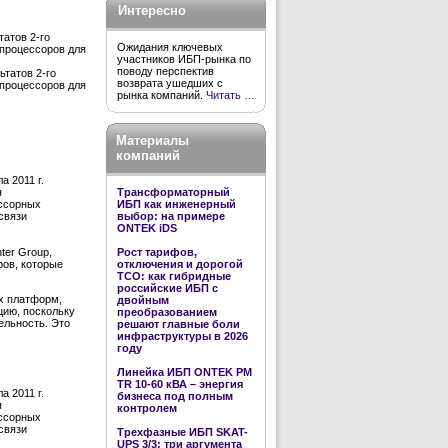
Интересно
татов 2-го
Ожидания ключевых
 процессоров для
участников ИБП-рынка по
поводу перспектив
ьтатов 2-го
возврата ушедших с
 процессоров для
рынка компаний.
Читать …
Материалы
компаний
а 2011 г.
Трансформаторный
я
ИБП как инженерный
ессорных
выбор: на примере
связи
ONTEK iDS
ter Group,
Рост тарифов,
ров, которые
отключения и дорогой
TCO: как гибридные
российские ИБП с
ых платформ,
двойным
цию, поскольку
преобразованием
ельность. Это
решают главные боли
инфраструктуры в 2026
году
Линейка ИБП ONTEK PM
TR 10-60 кВА – энергия
а 2011 г.
бизнеса под полным
я
контролем
ессорных
связи
Трехфазные ИБП SKAT-
UPS 3/3: три аргумента