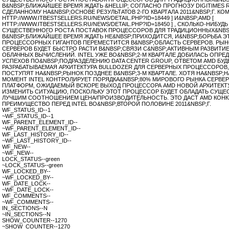
В&NBSP;БЛИЖАЙШЕЕ ВРЕМЯ ЖДАТЬ &HELLIP; СОГЛАСНО ПРОГНОЗУ DIGITIMES 
СДЕЛАННОМУ НА&NBSP;ОСНОВЕ РЕЗУЛЬТАТОВ 2-ГО КВАРТАЛА 2011&NBSP;Г. КОМ
HTTP://WWW.ITBESTSELLERS.RU/NEWS/DETAIL.PHP?ID=18449 ] И&NBSP;AMD [
HTTP://WWW.ITBESTSELLERS.RU/NEWS/DETAIL.PHP?ID=18450 ] , СКОЛЬКО-НИБУДЬ
СУЩЕСТВЕННОГО РОСТА ПОСТАВОК ПРОЦЕССОРОВ ДЛЯ ТРАДИЦИОННЫХ&NBS
В&NBSP;БЛИЖАЙШЕЕ ВРЕМЯ ЖДАТЬ НЕ&NBSP;ПРИХОДИТСЯ, И&NBSP;БОРЬБА Э
ПРОЦЕССОРНЫХ ГИГАНТОВ ПЕРЕМЕСТИТСЯ В&NBSP;ОБЛАСТЬ СЕРВЕРОВ. РЫН
СЕРВЕРОВ БУДЕТ БЫСТРО РАСТИ В&NBSP;СВЯЗИ С&NBSP;АКТИВНЫМ РАЗВИТИ
ОБЛАЧНЫХ ВЫЧИСЛЕНИЙ. INTEL УЖЕ ВО&NBSP;2-М КВАРТАЛЕ ДОБИЛАСЬ ОПРЕ
УСПЕХОВ ПО&NBSP;ПОДРАЗДЕЛЕНИЮ DATA CENTER GROUP, ОТВЕТОМ AMD БУД
РАЗРАБАТЫВАЕМАЯ АРХИТЕКТУРА BULLDOZER ДЛЯ СЕРВЕРНЫХ ПРОЦЕССОРОВ
ПОСТУПЯТ НА&NBSP;РЫНОК ПОЗДНЕЕ В&NBSP;3-М КВАРТАЛЕ. ХОТЯ НА&NBSP
МОМЕНТ INTEL КОНТРОЛИРУЕТ ПОРЯДКА&NBSP;80% МИРОВОГО РЫНКА СЕРВЕ
ПЛАТФОРМ, ОЖИДАЕМЫЙ ВСКОРЕ ВЫХОД ПРОЦЕССОРА AMD НОВОЙ АРХИТЕК
ИЗМЕНИТЬ СИТУАЦИЮ, ПОСКОЛЬКУ ЭТОТ ПРОЦЕССОР БУДЕТ ОБЛАДАТЬ СУЩЕ
ЛУЧШИМ СООТНОШЕНИЕМ ЦЕНА/ПРОИЗВОДИТЕЛЬНОСТЬ. ЭТО ДАСТ AMD КОН
ПРЕИМУЩЕСТВО ПЕРЕД INTEL ВО&NBSP;ВТОРОЙ ПОЛОВИНЕ 2011&NBSP;Г.
WF_STATUS_ID--1
~WF_STATUS_ID--1
WF_PARENT_ELEMENT_ID--
~WF_PARENT_ELEMENT_ID--
WF_LAST_HISTORY_ID--
~WF_LAST_HISTORY_ID--
WF_NEW--
~WF_NEW--
LOCK_STATUS--green
~LOCK_STATUS--green
WF_LOCKED_BY--
~WF_LOCKED_BY--
WF_DATE_LOCK--
~WF_DATE_LOCK--
WF_COMMENTS--
~WF_COMMENTS--
IN_SECTIONS--N
~IN_SECTIONS--N
SHOW_COUNTER--1270
~SHOW_COUNTER--1270