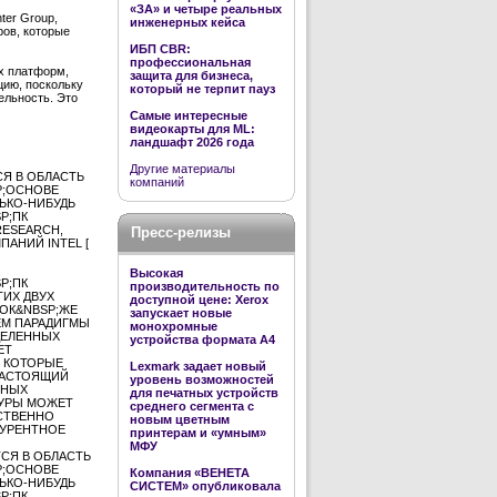
«ЗА» и четыре реальных
ter Group,
инженерных кейса
ров, которые
ИБП CBR:
профессиональная
ых платформ,
защита для бизнеса,
цию, поскольку
который не терпит пауз
ельность. Это
Самые интересные
видеокарты для ML:
ландшафт 2026 года
Другие материалы
Я В ОБЛАСТЬ
компаний
P;ОСНОВЕ
ЛЬКО-НИБУДЬ
P;ПК
RESEARCH,
Пресс-релизы
ПАНИЙ INTEL [
Высокая
P;ПК
производительность по
ТИХ ДВУХ
доступной цене: Xerox
ОК&NBSP;ЖЕ
запускает новые
ЕМ ПАРАДИГМЫ
монохромные
ДЕЛЕННЫХ
устройства формата А4
ЕТ
, КОТОРЫЕ
Lexmark задает новый
;НАСТОЯЩИЙ
уровень возможностей
РНЫХ
для печатных устройств
ТУРЫ МОЖЕТ
среднего сегмента с
СТВЕННО
новым цветным
КУРЕНТНОЕ
принтерам и «умным»
МФУ
СЯ В ОБЛАСТЬ
P;ОСНОВЕ
Компания «ВЕНЕТА
ЛЬКО-НИБУДЬ
СИСТЕМ» опубликовала
P;ПК