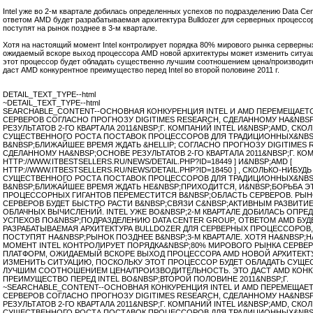
Intel уже во
2-м
квартале добилась определенных успехов по подразделению Data Cen
ответом AMD будет разрабатываемая архитектура Bulldozer для серверных процессо
поступят на рынок позднее в
3-м
квартале.
Хотя на настоящий момент Intel контролирует порядка 80% мирового рынка серверн
ожидаемый вскоре выход процессора AMD новой архитектуры может изменить ситуа
этот процессор будет обладать существенно лучшим соотношением цена/производит
даст AMD конкурентное преимущество перед Intel во второй половине 2011 г.
DETAIL_TEXT_TYPE--html
~DETAIL_TEXT_TYPE--html
SEARCHABLE_CONTENT--ОСНОВНАЯ КОНКУРЕНЦИЯ INTEL И AMD ПЕРЕМЕЩАЕТС
СЕРВЕРОВ СОГЛАСНО ПРОГНОЗУ DIGITIMES RESEARCH, СДЕЛАННОМУ НА&NBS
РЕЗУЛЬТАТОВ 2-ГО КВАРТАЛА 2011&NBSP;Г. КОМПАНИЙ INTEL И&NBSP;AMD, СКО
СУЩЕСТВЕННОГО РОСТА ПОСТАВОК ПРОЦЕССОРОВ ДЛЯ ТРАДИЦИОННЫХ&NBS
В&NBSP;БЛИЖАЙШЕЕ ВРЕМЯ ЖДАТЬ &HELLIP; СОГЛАСНО ПРОГНОЗУ DIGITIMES 
СДЕЛАННОМУ НА&NBSP;ОСНОВЕ РЕЗУЛЬТАТОВ 2-ГО КВАРТАЛА 2011&NBSP;Г. КОМ
HTTP://WWW.ITBESTSELLERS.RU/NEWS/DETAIL.PHP?ID=18449 ] И&NBSP;AMD [
HTTP://WWW.ITBESTSELLERS.RU/NEWS/DETAIL.PHP?ID=18450 ] , СКОЛЬКО-НИБУДЬ
СУЩЕСТВЕННОГО РОСТА ПОСТАВОК ПРОЦЕССОРОВ ДЛЯ ТРАДИЦИОННЫХ&NBS
В&NBSP;БЛИЖАЙШЕЕ ВРЕМЯ ЖДАТЬ НЕ&NBSP;ПРИХОДИТСЯ, И&NBSP;БОРЬБА Э
ПРОЦЕССОРНЫХ ГИГАНТОВ ПЕРЕМЕСТИТСЯ В&NBSP;ОБЛАСТЬ СЕРВЕРОВ. РЫН
СЕРВЕРОВ БУДЕТ БЫСТРО РАСТИ В&NBSP;СВЯЗИ С&NBSP;АКТИВНЫМ РАЗВИТИ
ОБЛАЧНЫХ ВЫЧИСЛЕНИЙ. INTEL УЖЕ ВО&NBSP;2-М КВАРТАЛЕ ДОБИЛАСЬ ОПРЕ
УСПЕХОВ ПО&NBSP;ПОДРАЗДЕЛЕНИЮ DATA CENTER GROUP, ОТВЕТОМ AMD БУД
РАЗРАБАТЫВАЕМАЯ АРХИТЕКТУРА BULLDOZER ДЛЯ СЕРВЕРНЫХ ПРОЦЕССОРОВ
ПОСТУПЯТ НА&NBSP;РЫНОК ПОЗДНЕЕ В&NBSP;3-М КВАРТАЛЕ. ХОТЯ НА&NBSP
МОМЕНТ INTEL КОНТРОЛИРУЕТ ПОРЯДКА&NBSP;80% МИРОВОГО РЫНКА СЕРВЕ
ПЛАТФОРМ, ОЖИДАЕМЫЙ ВСКОРЕ ВЫХОД ПРОЦЕССОРА AMD НОВОЙ АРХИТЕК
ИЗМЕНИТЬ СИТУАЦИЮ, ПОСКОЛЬКУ ЭТОТ ПРОЦЕССОР БУДЕТ ОБЛАДАТЬ СУЩЕ
ЛУЧШИМ СООТНОШЕНИЕМ ЦЕНА/ПРОИЗВОДИТЕЛЬНОСТЬ. ЭТО ДАСТ AMD КОН
ПРЕИМУЩЕСТВО ПЕРЕД INTEL ВО&NBSP;ВТОРОЙ ПОЛОВИНЕ 2011&NBSP;Г.
~SEARCHABLE_CONTENT--ОСНОВНАЯ КОНКУРЕНЦИЯ INTEL И AMD ПЕРЕМЕЩАЕТ
СЕРВЕРОВ СОГЛАСНО ПРОГНОЗУ DIGITIMES RESEARCH, СДЕЛАННОМУ НА&NBS
РЕЗУЛЬТАТОВ 2-ГО КВАРТАЛА 2011&NBSP;Г. КОМПАНИЙ INTEL И&NBSP;AMD, СКО
СУЩЕСТВЕННОГО РОСТА ПОСТАВОК ПРОЦЕССОРОВ ДЛЯ ТРАДИЦИОННЫХ&NBS