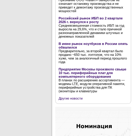
Признание ООО «Квант» банкротом не
означает остановку производства и не
приведет к демонтажу производственных
мощностей
Российский рынок ИБП во 2 квартале
2026 г. вернулся к росту
Средневзвешенная стоимость ИБП за год
выросла на 29,6%, что и стало причиной
разнонаправленной динамики штучных и
денежных показателей
В июне рынок ноутбуков в России опять
обвалился
Предварительно, за второй квартал было
продано ~650 тыс. лэптопов, что на 10%
хуже, чем за аналогичный период прошлого
года
Предприятие Москвы произвело свыше
10 тыс. периферийных плат для
компьютерного оборудования
В планах по расширению ассортимента —
модемы LTE, модули оперативной памяти,
периферийные устройства для ПК
(мониторы и клавиатуры
Другие новости