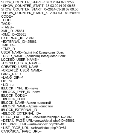
SHOW_COUNTER_START--18.03.2014 07:09:56
~SHOW_COUNTER_START--18.03.2014 07:09:56
SHOW_COUNTER_START_X--2014-03-18 07:09:56
~SHOW_COUNTER_START_X--2014-03-18 07:09:56
CODE--
~CODE--
TAGS--
~TAGS--
XML_ID--25861
~XML_ID--25861
EXTERNAL_ID--25861
~EXTERNAL_ID--25861
TMP_ID--
~TMP_ID--
USER_NAME--(adminka) Владислав Вовк
~USER_NAME--(adminka) Владислав Вовк
LOCKED_USER_NAME--
~LOCKED_USER_NAME--
CREATED_USER_NAME--
~CREATED_USER_NAME--
LANG_DIR--/
~LANG_DIR--/
LID--ru
~LID--ru
IBLOCK_TYPE_ID--news
~IBLOCK_TYPE_ID--news
IBLOCK_CODE--
~IBLOCK_CODE--
IBLOCK_NAME--Архив новостей
~IBLOCK_NAME--Архив новостей
IBLOCK_EXTERNAL_ID--
~IBLOCK_EXTERNAL_ID--
DETAIL_PAGE_URL--/news/detail.php?ID=25861
~DETAIL_PAGE_URL--/news/detail.php?ID=25861
LIST_PAGE_URL--/arhive/index.php?ID=81
~LIST_PAGE_URL--/arhive/index.php?ID=81
CANONICAL_PAGE_URL--