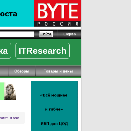
English
ка
ITResearch
Обзоры
Товары и цены
стить в блог