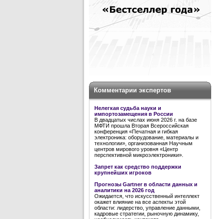
Комментарии экспертов
Нелегкая судьба науки и
импортозамещения в России
В двадцатых числах июня 2026 г. на базе
МФТИ прошла Вторая Всероссийская
конференция «Печатная и гибкая
электроника: оборудование, материалы и
технологии», организованная Научным
центров мирового уровня «Центр
перспективной микроэлектроники».
Запрет как средство поддержки
крупнейших игроков
Прогнозы Gartner в области данных и
аналитики на 2026 год
Ожидается, что искусственный интеллект
окажет влияние на все аспекты этой
области: лидерство, управление данными,
кадровые стратегии, рыночную динамику,