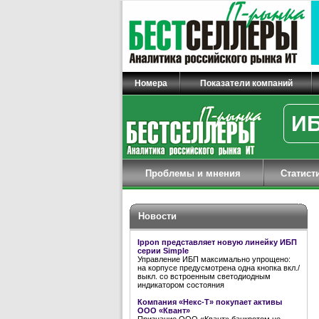
Номера
Показатели компаний
ИБ
Проблемы и мнения
Статист
Новости
Ippon представляет новую линейку ИБП
серии Simple
Управление ИБП максимально упрощено:
на корпусе предусмотрена одна кнопка вкл./
выкл. со встроенным светодиодным
индикатором состояния
Компания «Некс-Т» покупает активы
ООО «Квант»