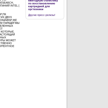
ежегодную статистику
RESEARCH,
по восстановлению
ПАНИЙ INTEL [
картриджей для
оргтехники
P;ПК
Другие пресс-релизы!
ТИХ ДВУХ
ОК&NBSP;ЖЕ
ЕМ ПАРАДИГМЫ
ДЕЛЕННЫХ
ЕТ
, КОТОРЫЕ
;НАСТОЯЩИЙ
РНЫХ
ТУРЫ МОЖЕТ
СТВЕННО
КУРЕНТНОЕ