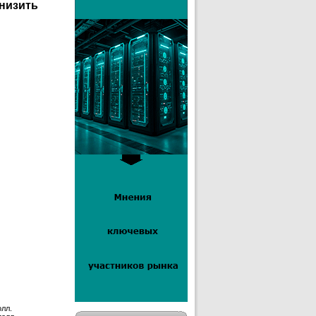
низить
олл.