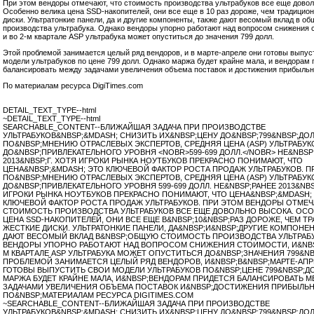
При этом вендоры отмечают, что стоимость производства ультрабуков все еще довол
Особенно велика цена SSD-накопителей, они все еще в 10 раз дороже, чем традицио
диски. Ультратонкие панели, да и другие компоненты, также дают весомый вклад в о
производства ультрабука. Однако вендоры упорно работают над вопросом снижения 
и во
2-м
квартале ASP ультрабука может опуститься до значения 799 долл.
Этой проблемой занимается целый ряд вендоров, и в марте-апреле они готовы выпус
модели ультрабуков по цене 799 долл. Однако маржа будет крайне мала, и вендорам 
балансировать между задачами увеличения объема поставок и достижения прибыльн
По материалам ресурса DigiTimes.com
DETAIL_TEXT_TYPE--html
~DETAIL_TEXT_TYPE--html
SEARCHABLE_CONTENT--БЛИЖАЙШАЯ ЗАДАЧА ПРИ ПРОИЗВОДСТВЕ
УЛЬТРАБУКОВ&NBSP;&MDASH; СНИЗИТЬ ИХ&NBSP;ЦЕНУ ДО&NBSP;799&NBSP;ДОЛ
ПО&NBSP;МНЕНИЮ ОТРАСЛЕВЫХ ЭКСПЕРТОВ, СРЕДНЯЯ ЦЕНА (ASP) УЛЬТРАБУ
ДО&NBSP;ПРИВЛЕКАТЕЛЬНОГО УРОВНЯ <NOBR>599-699 ДОЛЛ.</NOBR> НЕ&NBSP
2013&NBSP;Г. ХОТЯ ИГРОКИ РЫНКА НОУТБУКОВ ПРЕКРАСНО ПОНИМАЮТ, ЧТО
ЦЕНА&NBSP;&MDASH; ЭТО КЛЮЧЕВОЙ ФАКТОР РОСТА ПРОДАЖ УЛЬТРАБУКОВ. ПРИ
ПО&NBSP;МНЕНИЮ ОТРАСЛЕВЫХ ЭКСПЕРТОВ, СРЕДНЯЯ ЦЕНА (ASP) УЛЬТРАБУ
ДО&NBSP;ПРИВЛЕКАТЕЛЬНОГО УРОВНЯ 599-699 ДОЛЛ. НЕ&NBSP;РАНЕЕ 2013&NBS
ИГРОКИ РЫНКА НОУТБУКОВ ПРЕКРАСНО ПОНИМАЮТ, ЧТО ЦЕНА&NBSP;&MDASH;
КЛЮЧЕВОЙ ФАКТОР РОСТА ПРОДАЖ УЛЬТРАБУКОВ. ПРИ ЭТОМ ВЕНДОРЫ ОТМЕЧ
СТОИМОСТЬ ПРОИЗВОДСТВА УЛЬТРАБУКОВ ВСЕ ЕЩЕ ДОВОЛЬНО ВЫСОКА. ОСО
ЦЕНА SSD-НАКОПИТЕЛЕЙ, ОНИ ВСЕ ЕЩЕ В&NBSP;10&NBSP;РАЗ ДОРОЖЕ, ЧЕМ 
ЖЕСТКИЕ ДИСКИ. УЛЬТРАТОНКИЕ ПАНЕЛИ, ДА&NBSP;И&NBSP;ДРУГИЕ КОМПОНЕ
ДАЮТ ВЕСОМЫЙ ВКЛАД В&NBSP;ОБЩУЮ СТОИМОСТЬ ПРОИЗВОДСТВА УЛЬТРАБУ
ВЕНДОРЫ УПОРНО РАБОТАЮТ НАД ВОПРОСОМ СНИЖЕНИЯ СТОИМОСТИ, И&NBS
М КВАРТАЛЕ ASP УЛЬТРАБУКА МОЖЕТ ОПУСТИТЬСЯ ДО&NBSP;ЗНАЧЕНИЯ 799&NB
ПРОБЛЕМОЙ ЗАНИМАЕТСЯ ЦЕЛЫЙ РЯД ВЕНДОРОВ, И&NBSP;В&NBSP;МАРТЕ-АПР
ГОТОВЫ ВЫПУСТИТЬ СВОИ МОДЕЛИ УЛЬТРАБУКОВ ПО&NBSP;ЦЕНЕ 799&NBSP;Д
МАРЖА БУДЕТ КРАЙНЕ МАЛА, И&NBSP;ВЕНДОРАМ ПРИДЕТСЯ БАЛАНСИРОВАТЬ 
ЗАДАЧАМИ УВЕЛИЧЕНИЯ ОБЪЕМА ПОСТАВОК И&NBSP;ДОСТИЖЕНИЯ ПРИБЫЛЬ
ПО&NBSP;МАТЕРИАЛАМ РЕСУРСА DIGITIMES.COM
~SEARCHABLE_CONTENT--БЛИЖАЙШАЯ ЗАДАЧА ПРИ ПРОИЗВОДСТВЕ
УЛЬТРАБУКОВ&NBSP;&MDASH; СНИЗИТЬ ИХ&NBSP;ЦЕНУ ДО&NBSP;799&NBSP;ДОЛ