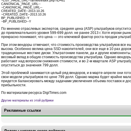
~LIST_PAGE_URL--/arhive/index.php?ID=81
CANONICAL_PAGE_URL--
~CANONICAL_PAGE_URL--
CREATED_DATE--2013.10.26
~CREATED_DATE--2013.10.26
BP_PUBLISHED--Y
~BP_PUBLISHED--Y
По мнению отраслевых экспертов, средняя цена (ASP) ультрабуков опуститс
до привлекательного уровня
599-699 долл.
не ранее 2013 г. Хотя игроки рын
прекрасно понимают, что цена — это ключевой фактор роста продаж ультраб
При этом вендоры отмечают, что стоимость производства ультрабуков все е
высока. Особенно велика цена SSD-накопителей, они все еще в 10 раз дорож
традиционные жесткие диски. Ультратонкие панели, да и другие компоненты
весомый вклад в общую стоимость производства ультрабука. Однако вендор
работают над вопросом снижения стоимости, и во
2-м
квартале ASP ультраб
опуститься до значения 799 долл.
Этой проблемой занимается целый ряд вендоров, и в марте-апреле они гот
свои модели ультрабуков по цене 799 долл. Однако маржа будет крайне мала
придется балансировать между задачами увеличения объема поставок и до
прибыльности.
По материалам ресурса DigiTimes.com
Другие материалы из этой рубрики
Рекламные ссылки
Лидеры читательского рейтинга