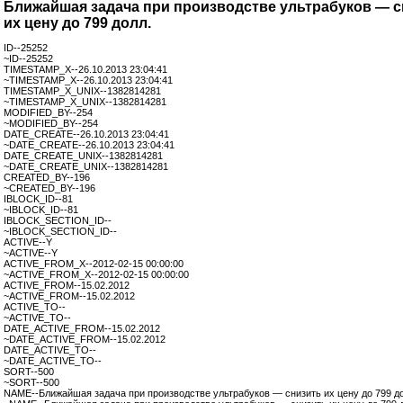
Ближайшая задача при производстве ультрабуков — с
их цену до 799 долл.
ID--25252
~ID--25252
TIMESTAMP_X--26.10.2013 23:04:41
~TIMESTAMP_X--26.10.2013 23:04:41
TIMESTAMP_X_UNIX--1382814281
~TIMESTAMP_X_UNIX--1382814281
MODIFIED_BY--254
~MODIFIED_BY--254
DATE_CREATE--26.10.2013 23:04:41
~DATE_CREATE--26.10.2013 23:04:41
DATE_CREATE_UNIX--1382814281
~DATE_CREATE_UNIX--1382814281
CREATED_BY--196
~CREATED_BY--196
IBLOCK_ID--81
~IBLOCK_ID--81
IBLOCK_SECTION_ID--
~IBLOCK_SECTION_ID--
ACTIVE--Y
~ACTIVE--Y
ACTIVE_FROM_X--2012-02-15 00:00:00
~ACTIVE_FROM_X--2012-02-15 00:00:00
ACTIVE_FROM--15.02.2012
~ACTIVE_FROM--15.02.2012
ACTIVE_TO--
~ACTIVE_TO--
DATE_ACTIVE_FROM--15.02.2012
~DATE_ACTIVE_FROM--15.02.2012
DATE_ACTIVE_TO--
~DATE_ACTIVE_TO--
SORT--500
~SORT--500
NAME--Ближайшая задача при производстве ультрабуков — снизить их цену до 799 д