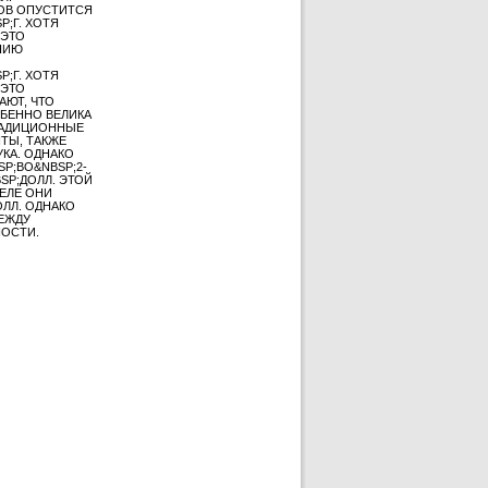
КОВ ОПУСТИТСЯ
P;Г. ХОТЯ
 ЭТО
ЕНИЮ
P;Г. ХОТЯ
 ЭТО
АЮТ, ЧТО
БЕННО ВЕЛИКА
ТРАДИЦИОННЫЕ
НТЫ, ТАКЖЕ
КА. ОДНАКО
P;ВО&NBSP;2-
SP;ДОЛЛ. ЭТОЙ
ЕЛЕ ОНИ
ОЛЛ. ОДНАКО
МЕЖДУ
НОСТИ.