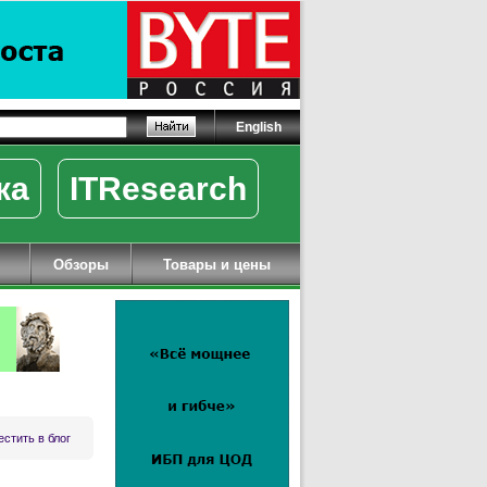
English
ка
ITResearch
Обзоры
Товары и цены
стить в блог