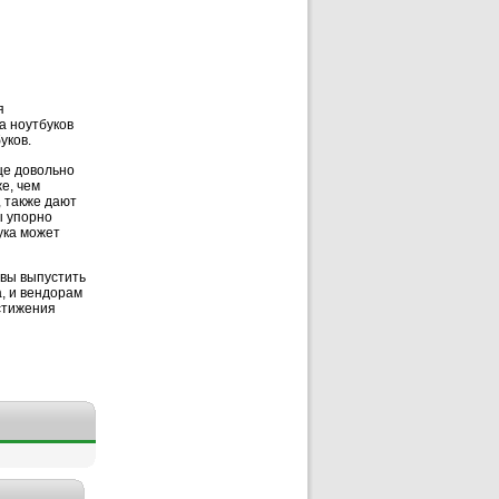
я
ка ноутбуков
уков.
ще довольно
е, чем
, также дают
ы упорно
ука может
овы выпустить
, и вендорам
стижения