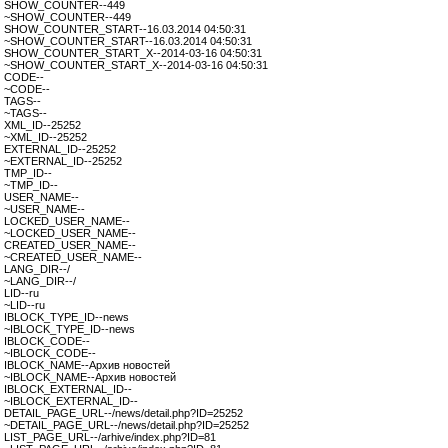
SHOW_COUNTER--449
~SHOW_COUNTER--449
SHOW_COUNTER_START--16.03.2014 04:50:31
~SHOW_COUNTER_START--16.03.2014 04:50:31
SHOW_COUNTER_START_X--2014-03-16 04:50:31
~SHOW_COUNTER_START_X--2014-03-16 04:50:31
CODE--
~CODE--
TAGS--
~TAGS--
XML_ID--25252
~XML_ID--25252
EXTERNAL_ID--25252
~EXTERNAL_ID--25252
TMP_ID--
~TMP_ID--
USER_NAME--
~USER_NAME--
LOCKED_USER_NAME--
~LOCKED_USER_NAME--
CREATED_USER_NAME--
~CREATED_USER_NAME--
LANG_DIR--/
~LANG_DIR--/
LID--ru
~LID--ru
IBLOCK_TYPE_ID--news
~IBLOCK_TYPE_ID--news
IBLOCK_CODE--
~IBLOCK_CODE--
IBLOCK_NAME--Архив новостей
~IBLOCK_NAME--Архив новостей
IBLOCK_EXTERNAL_ID--
~IBLOCK_EXTERNAL_ID--
DETAIL_PAGE_URL--/news/detail.php?ID=25252
~DETAIL_PAGE_URL--/news/detail.php?ID=25252
LIST_PAGE_URL--/arhive/index.php?ID=81