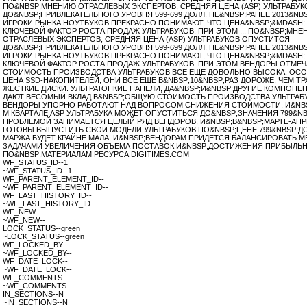
ПО&NBSP;МНЕНИЮ ОТРАСЛЕВЫХ ЭКСПЕРТОВ, СРЕДНЯЯ ЦЕНА (ASP) УЛЬТРАБУ
ДО&NBSP;ПРИВЛЕКАТЕЛЬНОГО УРОВНЯ
599-699 ДОЛЛ.
НЕ&NBSP;РАНЕЕ 2013&NBS
ИГРОКИ РЫНКА НОУТБУКОВ ПРЕКРАСНО ПОНИМАЮТ, ЧТО ЦЕНА&NBSP;&MDASH;
КЛЮЧЕВОЙ ФАКТОР РОСТА ПРОДАЖ УЛЬТРАБУКОВ. ПРИ ЭТОМ ... ПО&NBSP;МН
ОТРАСЛЕВЫХ ЭКСПЕРТОВ, СРЕДНЯЯ ЦЕНА (ASP) УЛЬТРАБУКОВ ОПУСТИТСЯ
ДО&NBSP;ПРИВЛЕКАТЕЛЬНОГО УРОВНЯ 599-699 ДОЛЛ. НЕ&NBSP;РАНЕЕ 2013&NBS
ИГРОКИ РЫНКА НОУТБУКОВ ПРЕКРАСНО ПОНИМАЮТ, ЧТО ЦЕНА&NBSP;&MDASH;
КЛЮЧЕВОЙ ФАКТОР РОСТА ПРОДАЖ УЛЬТРАБУКОВ. ПРИ ЭТОМ ВЕНДОРЫ ОТМЕЧ
СТОИМОСТЬ ПРОИЗВОДСТВА УЛЬТРАБУКОВ ВСЕ ЕЩЕ ДОВОЛЬНО ВЫСОКА. ОСО
ЦЕНА SSD-НАКОПИТЕЛЕЙ, ОНИ ВСЕ ЕЩЕ В&NBSP;10&NBSP;РАЗ ДОРОЖЕ, ЧЕМ 
ЖЕСТКИЕ ДИСКИ. УЛЬТРАТОНКИЕ ПАНЕЛИ, ДА&NBSP;И&NBSP;ДРУГИЕ КОМПОНЕ
ДАЮТ ВЕСОМЫЙ ВКЛАД В&NBSP;ОБЩУЮ СТОИМОСТЬ ПРОИЗВОДСТВА УЛЬТРАБУ
ВЕНДОРЫ УПОРНО РАБОТАЮТ НАД ВОПРОСОМ СНИЖЕНИЯ СТОИМОСТИ, И&NBS
М КВАРТАЛЕ ASP УЛЬТРАБУКА МОЖЕТ ОПУСТИТЬСЯ ДО&NBSP;ЗНАЧЕНИЯ 799&NB
ПРОБЛЕМОЙ ЗАНИМАЕТСЯ ЦЕЛЫЙ РЯД ВЕНДОРОВ, И&NBSP;В&NBSP;МАРТЕ-АПР
ГОТОВЫ ВЫПУСТИТЬ СВОИ МОДЕЛИ УЛЬТРАБУКОВ ПО&NBSP;ЦЕНЕ 799&NBSP;Д
МАРЖА БУДЕТ КРАЙНЕ МАЛА, И&NBSP;ВЕНДОРАМ ПРИДЕТСЯ БАЛАНСИРОВАТЬ 
ЗАДАЧАМИ УВЕЛИЧЕНИЯ ОБЪЕМА ПОСТАВОК И&NBSP;ДОСТИЖЕНИЯ ПРИБЫЛЬ
ПО&NBSP;МАТЕРИАЛАМ РЕСУРСА DIGITIMES.COM
WF_STATUS_ID--1
~WF_STATUS_ID--1
WF_PARENT_ELEMENT_ID--
~WF_PARENT_ELEMENT_ID--
WF_LAST_HISTORY_ID--
~WF_LAST_HISTORY_ID--
WF_NEW--
~WF_NEW--
LOCK_STATUS--green
~LOCK_STATUS--green
WF_LOCKED_BY--
~WF_LOCKED_BY--
WF_DATE_LOCK--
~WF_DATE_LOCK--
WF_COMMENTS--
~WF_COMMENTS--
IN_SECTIONS--N
~IN_SECTIONS--N