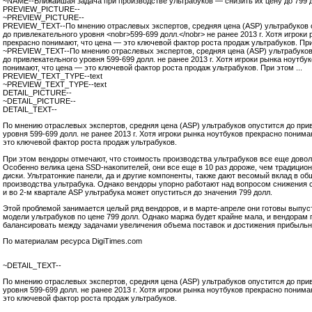
~NAME--Ближайшая задача при производстве ультрабуков — снизить их цену до 799 
PREVIEW_PICTURE--
~PREVIEW_PICTURE--
PREVIEW_TEXT--По мнению отраслевых экспертов, средняя цена (ASP) ультрабуков 
до привлекательного уровня <nobr>599-699 долл.</nobr> не ранее 2013 г. Хотя игроки
прекрасно понимают, что цена — это ключевой фактор роста продаж ультрабуков. При 
~PREVIEW_TEXT--По мнению отраслевых экспертов, средняя цена (ASP) ультрабуков
до привлекательного уровня
599-699 долл.
не ранее 2013 г. Хотя игроки рынка ноутбу
понимают, что цена — это ключевой фактор роста продаж ультрабуков. При этом ...
PREVIEW_TEXT_TYPE--text
~PREVIEW_TEXT_TYPE--text
DETAIL_PICTURE--
~DETAIL_PICTURE--
DETAIL_TEXT--
По мнению отраслевых экспертов, средняя цена (ASP) ультрабуков опустится до при
уровня
599-699 долл.
не ранее 2013 г. Хотя игроки рынка ноутбуков прекрасно понима
это ключевой фактор роста продаж ультрабуков.
При этом вендоры отмечают, что стоимость производства ультрабуков все еще довол
Особенно велика цена SSD-накопителей, они все еще в 10 раз дороже, чем традицио
диски. Ультратонкие панели, да и другие компоненты, также дают весомый вклад в о
производства ультрабука. Однако вендоры упорно работают над вопросом снижения 
и во
2-м
квартале ASP ультрабука может опуститься до значения 799 долл.
Этой проблемой занимается целый ряд вендоров, и в марте-апреле они готовы выпус
модели ультрабуков по цене 799 долл. Однако маржа будет крайне мала, и вендорам 
балансировать между задачами увеличения объема поставок и достижения прибыльн
По материалам ресурса DigiTimes.com
~DETAIL_TEXT--
По мнению отраслевых экспертов, средняя цена (ASP) ультрабуков опустится до при
уровня
599-699 долл.
не ранее 2013 г. Хотя игроки рынка ноутбуков прекрасно понима
это ключевой фактор роста продаж ультрабуков.