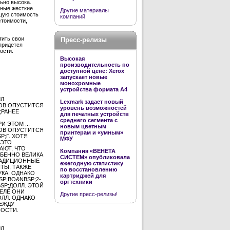
ьно высока.
нные жесткие
Другие материалы
бщую стоимость
компаний
стоимости,
тить свои
Пресс-релизы
придется
ости.
Высокая
производительность по
доступной цене: Xerox
запускает новые
монохромные
устройства формата А4
Л.
Lexmark задает новый
КОВ ОПУСТИТСЯ
уровень возможностей
;РАНЕЕ
для печатных устройств
среднего сегмента с
 ЭТОМ ...
новым цветным
КОВ ОПУСТИТСЯ
принтерам и «умным»
P;Г. ХОТЯ
МФУ
 ЭТО
АЮТ, ЧТО
Компания «ВЕНЕТА
БЕННО ВЕЛИКА
СИСТЕМ» опубликовала
ТРАДИЦИОННЫЕ
ежегодную статистику
НТЫ, ТАКЖЕ
по восстановлению
КА. ОДНАКО
картриджей для
P;ВО&NBSP;2-
оргтехники
SP;ДОЛЛ. ЭТОЙ
ЕЛЕ ОНИ
Другие пресс-релизы!
ОЛЛ. ОДНАКО
МЕЖДУ
НОСТИ.
Л.