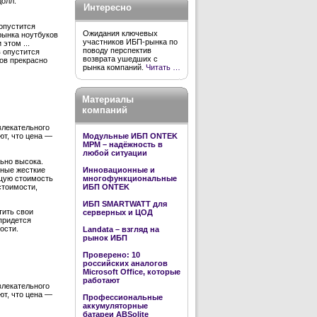
долл.
Интересно
опустится
Ожидания ключевых
 рынка ноутбуков
участников ИБП-рынка по
этом ...
поводу перспектив
 опустится
возврата ушедших с
ков прекрасно
рынка компаний.
Читать …
Материалы
компаний
влекательного
Модульные ИБП ONTEK
ют, что цена —
MPM – надёжность в
любой ситуации
ьно высока.
нные жесткие
Инновационные и
бщую стоимость
многофункциональные
стоимости,
ИБП ONTEK
ИБП SMARTWATT для
тить свои
серверных и ЦОД
придется
ости.
Landata – взгляд на
рынок ИБП
Проверено: 10
российских аналогов
Microsoft Office, которые
работают
влекательного
ют, что цена —
Профессиональные
аккумуляторные
батареи ABSolite