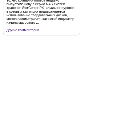
То, что компания Iomega недавно
выпустила новую серию NAS-систем
хранения StorCenter PX начального уровня,
в которых как опция поддерживается
использование твердотельных дисков,
можно рассматривать как некий индикатор
начала массового ...
Другие комментарии