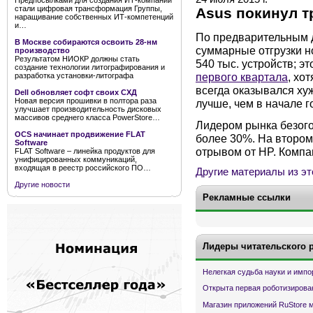
Предпосылками для создания ИТ-компании
стали цифровая трансформация Группы,
Asus покинул т
наращивание собственных ИТ-компетенций
и…
По предварительным 
В Москве собираются освоить 28-нм
суммарные отгрузки но
производство
Результатом НИОКР должны стать
540 тыс. устройств; э
создание технологии литографирования и
первого квартала
, хо
разработка установки-литографа
всегда оказывался ху
Dell обновляет софт своих СХД
Новая версия прошивки в полтора раза
лучше, чем в начале г
улучшает производительность дисковых
массивов среднего класса PowerStore…
Лидером рынка безого
OCS начинает продвижение FLAT
более 30%. На второ
Software
отрывом от HP. Компа
FLAT Software – линейка продуктов для
унифицированных коммуникаций,
входящая в реестр российского ПО…
Другие материалы из эт
Другие новости
Рекламные ссылки
Лидеры читательского 
Нелегкая судьба науки и имп
Открыта первая роботизирова
Магазин приложений RuStore 