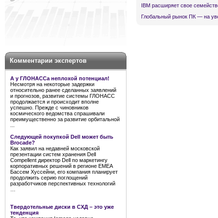
IBM расширяет свое семейств
Глобальный рынок ПК — на ув
Комментарии экспертов
А у ГЛОНАССа неплохой потенциал!
Несмотря на некоторые задержки
относительно ранее сделанных заявлений
и прогнозов, развитие системы ГЛОНАСС
продолжается и происходит вполне
успешно. Прежде с чиновников
космического ведомства спрашивали
преимущественно за развитие орбитальной
...
Следующей покупкой Dell может быть
Brocade?
Как заявил на недавней московской
презентации систем хранения Dell
Compellent директор Dell по маркетингу
корпоративных решений в регионе EMEA
Бассем Хуссейни, его компания планирует
продолжить серию поглощений
разработчиков перспективных технологий
…
Твердотельные диски в СХД – это уже
тенденция