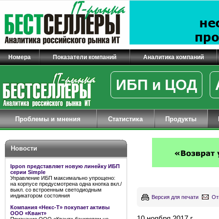
Номера
Показатели компаний
Аналитика компаний
ИБП и ЦОД
Проблемы и мнения
Статистика
Продукты
Новости
Ippon представляет новую линейку ИБП
серии Simple
Управление ИБП максимально упрощено:
на корпусе предусмотрена одна кнопка вкл./
выкл. со встроенным светодиодным
индикатором состояния
Версия для печати
От
Компания «Некс-Т» покупает активы
ООО «Квант»
10 ноября 2017 г.