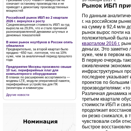
Признание ООО «Квант» банкротом не
означает остановку производства и не
Рынок ИБП при
приведет к демонтажу производственных
мощностей
По данным аналитичес
Российский рынок ИБП во 2 квартале
г. на российском рынк
2026 г. вернулся к росту
Средневзвешенная стоимость ИБП за год
на сумму в 92,4 млн д
выросла на 29,6%, что и стало причиной
рынок вырос почти на
разнонаправленной динамики штучных и
денежных показателей
положительной была и
В июне рынок ноутбуков в России опять
кварталом 2016 г.
рыно
обвалился
деньгах. Это заметно 
Предварительно, за второй квартал было
продано ~650 тыс. лэптопов, что на 10%
хуже, чем в первом кв
хуже, чем за аналогичный период прошлого
В первую очередь так
года
оживлением экономик
Предприятие Москвы произвело свыше
инфраструктурных про
10 тыс. периферийных плат для
компьютерного оборудования
последнее указывает 
В планах по расширению ассортимента —
модемы LTE, модули оперативной памяти,
проектов по большим
периферийные устройства для ПК
производителями: «то п
(мониторы и клавиатуры
Различная динамика н
Другие новости
третьем квартале об
стоимости ИБП и связ
продолжает восстанов
он резко снижался, в
чувствовали себя от
быстрое восстановлен