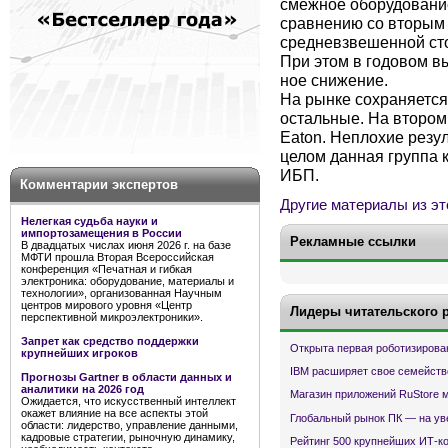
смежное оборудование
сравнению со вторым 
средневзвешенной сто
При этом в годовом в
ное снижение.
На рынке сохраняется 
остальные. На втором 
Eaton. Неплохие резул
целом данная группа 
ИБП.
Комментарии экспертов
Другие материалы из эт
Нелегкая судьба науки и
импортозамещения в России
Рекламные ссылки
В двадцатых числах июня 2026 г. на базе
МФТИ прошла Вторая Всероссийская
конференция «Печатная и гибкая
электроника: оборудование, материалы и
технологии», организованная Научным
центров мирового уровня «Центр
Лидеры читательского 
перспективной микроэлектроники».
Запрет как средство поддержки
Открыта первая роботизирова
крупнейших игроков
IBM расширяет свое семейств
Прогнозы Gartner в области данных и
аналитики на 2026 год
Магазин приложений RuStore 
Ожидается, что искусственный интеллект
окажет влияние на все аспекты этой
Глобальный рынок ПК — на ув
области: лидерство, управление данными,
кадровые стратегии, рыночную динамику,
Рейтинг 500 крупнейших ИТ-к