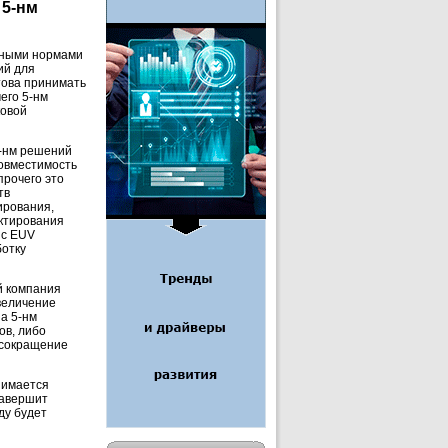
 5-нм
тными нормами
ий для
това принимать
его 5-нм
ковой
5-нм решений
совместимость
прочего это
тв
ирования,
ектирования
 с EUV
ботку
й компания
увеличение
а 5-нм
ов, либо
 сокращение
нимается
завершит
ду будет