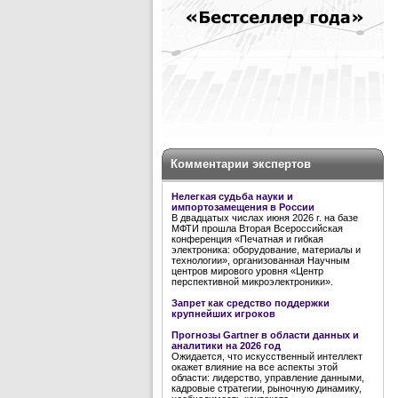
Комментарии экспертов
Нелегкая судьба науки и
импортозамещения в России
В двадцатых числах июня 2026 г. на базе
МФТИ прошла Вторая Всероссийская
конференция «Печатная и гибкая
электроника: оборудование, материалы и
технологии», организованная Научным
центров мирового уровня «Центр
перспективной микроэлектроники».
Запрет как средство поддержки
крупнейших игроков
Прогнозы Gartner в области данных и
аналитики на 2026 год
Ожидается, что искусственный интеллект
окажет влияние на все аспекты этой
области: лидерство, управление данными,
кадровые стратегии, рыночную динамику,