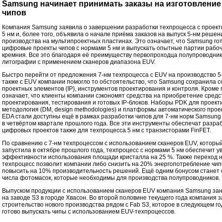
Samsung начинает принимать заказы на изготовление
чипов
Компания Samsung заявила о завершении разработки техпроцесса с проек
5 нм и, более того, объявила о начале приёма заказов на выпуск 5-нм решен
производства на мультипроектных пластинах. Это означает, что Samsung го
цифровые проекты чипов с нормами 5 нм и выпускать опытные партии рабоч
кремния. Все это благодаря её преимуществу первопроходца полупроводни
литографии с применением сканеров диапазона EUV.
Быстро перейти от предложения 7-нм техпроцесса с EUV на производство 
также с EUV компании помогло то обстоятельство, что Samsung сохранила 
проектных элементов (IP), инструментов проектирования и контроля. Кроме 
означает, что клиенты компании сэкономят средства на приобретение средс
проектирования, тестирования и готовых IP-блоков. Наборы PDK для проект
методология (DM, design methodologies) и платформы автоматического про
EDA стали доступны ещё в рамках разработки чипов для 7-нм норм Samsung
в четвёртом квартале прошлого года. Все эти инструменты обеспечат разра
цифровых проектов также для техпроцесса 5 нм с транзисторами FinFET.
По сравнению с 7-нм техпроцессом с использованием сканеров EUV, которы
запустила в октябре прошлого года, техпроцесс с нормами 5 нм обеспечит 
эффективности использования площади кристалла на 25 %. Также переход н
техпроцесс позволит компании либо снизить на 20% энергопотребление чип
повысить на 10% производительность решений. Ещё одним бонусом станет
числа фотомасок, которые необходимы для производства полупроводников.
Выпуском продукции с использованием сканеров EUV компания Samsung за
на заводе S3 в городе Хвасон. Во второй половине текущего года компания 
строительство нового производства рядом с Fab S3, которое в следующем го
готово выпускать чипы с использованием EUV-техпроцессов.