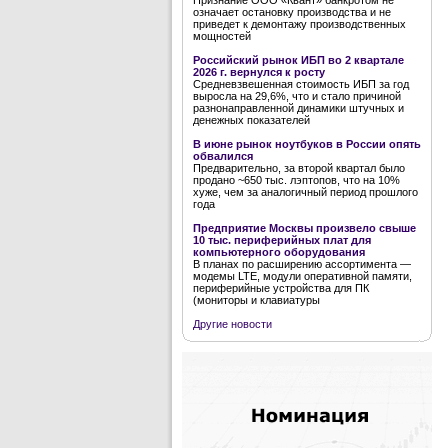
Признание ООО «Квант» банкротом не
означает остановку производства и не
приведет к демонтажу производственных
мощностей
Российский рынок ИБП во 2 квартале
2026 г. вернулся к росту
Средневзвешенная стоимость ИБП за год
выросла на 29,6%, что и стало причиной
разнонаправленной динамики штучных и
денежных показателей
В июне рынок ноутбуков в России опять
обвалился
Предварительно, за второй квартал было
продано ~650 тыс. лэптопов, что на 10%
хуже, чем за аналогичный период прошлого
года
Предприятие Москвы произвело свыше
10 тыс. периферийных плат для
компьютерного оборудования
В планах по расширению ассортимента —
модемы LTE, модули оперативной памяти,
периферийные устройства для ПК
(мониторы и клавиатуры
Другие новости