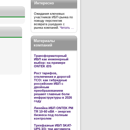
Интересно
Ожидания ключевых
участников ИБП-рынка по
поводу перспектив
возврата ушедших с
рынка компаний.
Читать …
Материалы
компаний
Трансформаторный
ИБП как инженерный
выбор: на примере
ONTEK iDS
Рост тарифов,
отключения и дорогой
TCO: как гибридные
российские ИБП с
двойным
преобразованием
решают главные боли
инфраструктуры в 2026
году
Линейка ИБП ONTEK PM
TR 10-60 кВА – энергия
бизнеса под полным
контролем
Трехфазные ИБП SKAT-
UPS 3/3: три аргумента