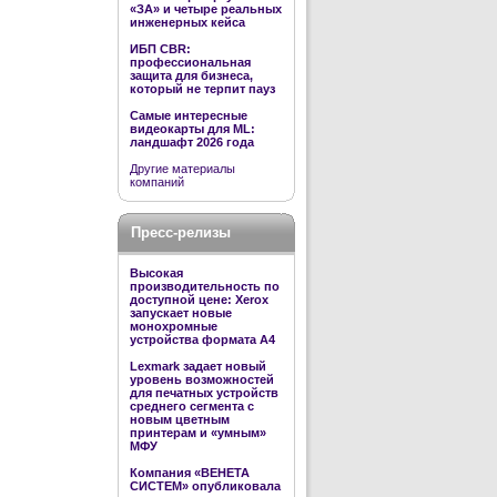
«ЗА» и четыре реальных
инженерных кейса
ИБП CBR:
профессиональная
защита для бизнеса,
который не терпит пауз
Самые интересные
видеокарты для ML:
ландшафт 2026 года
Другие материалы
компаний
Пресс-релизы
Высокая
производительность по
доступной цене: Xerox
запускает новые
монохромные
устройства формата А4
Lexmark задает новый
уровень возможностей
для печатных устройств
среднего сегмента с
новым цветным
принтерам и «умным»
МФУ
Компания «ВЕНЕТА
СИСТЕМ» опубликовала