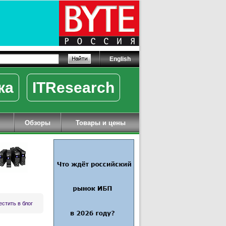
English
ка
ITResearch
Обзоры
Товары и цены
стить в блог