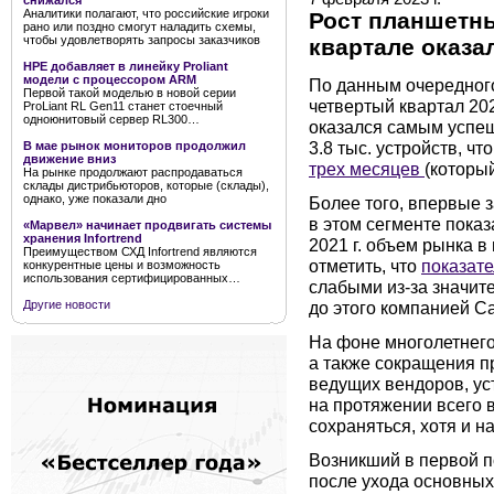
снижался
Аналитики полагают, что российские игроки
Рост планшетн
рано или поздно смогут наладить схемы,
чтобы удовлетворять запросы заказчиков
квартале оказа
HPE добавляет в линейку Proliant
модели с процессором ARM
По данным очередного
Первой такой моделью в новой серии
четвертый квартал 20
ProLiant RL Gen11 станет стоечный
одноюнитовый сервер RL300…
оказался самым успеш
3.8 тыс. устройств, ч
В мае рынок мониторов продолжил
движение вниз
трех месяцев
(которы
На рынке продолжают распродаваться
склады дистрибьюторов, которые (склады),
однако, уже показали дно
Более того, впервые з
в этом сегменте пока
«Марвел» начинает продвигать системы
хранения Infortrend
2021 г. объем рынка в
Преимуществом СХД Infortrend являются
отметить, что
показате
конкурентные цены и возможность
использования сертифицированных…
слабыми из-за значит
до этого компанией C
Другие новости
На фоне многолетнего
а также сокращения п
ведущих вендоров, ус
на протяжении всего в
сохраняться, хотя и н
Возникший в первой п
после ухода основных