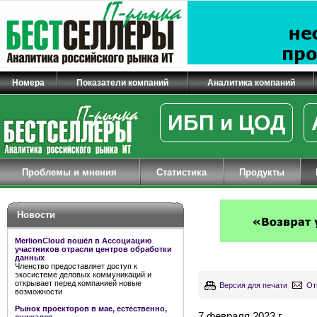
Номера
Показатели компаний
Аналитика компаний
ИБП и ЦОД
Проблемы и мнения
Статистика
Продукты
Новости
MerlionCloud вошёл в Ассоциацию
участников отрасли центров обработки
данных
Членство предоставляет доступ к
экосистеме деловых коммуникаций и
открывает перед компанией новые
Версия для печати
От
возможности
Рынок проекторов в мае, естественно,
7 февраля 2023 г.