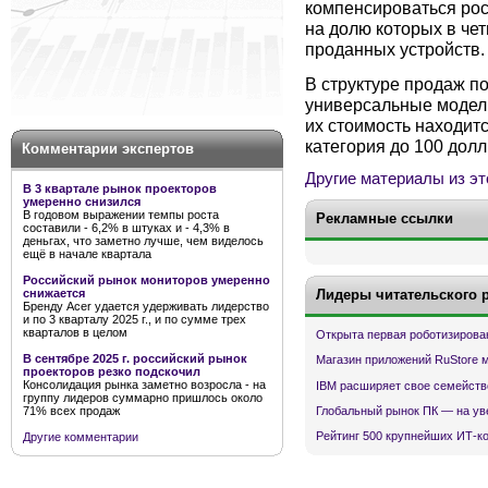
компенсироваться рос
на долю которых в че
проданных устройств.
В структуре продаж п
универсальные модели
их стоимость находитс
категория до 100 долл.
Комментарии экспертов
Другие материалы из эт
В 3 квартале рынок проекторов
умеренно снизился
В годовом выражении темпы роста
Рекламные ссылки
составили - 6,2% в штуках и - 4,3% в
деньгах, что заметно лучше, чем виделось
ещё в начале квартала
Российский рынок мониторов умеренно
снижается
Лидеры читательского 
Бренду Acer удается удерживать лидерство
и по 3 кварталу 2025 г., и по сумме трех
кварталов в целом
Открыта первая роботизирова
В сентябре 2025 г. российский рынок
Магазин приложений RuStore 
проекторов резко подскочил
Консолидация рынка заметно возросла - на
IBM расширяет свое семейств
группу лидеров суммарно пришлось около
Глобальный рынок ПК — на ув
71% всех продаж
Рейтинг 500 крупнейших ИТ-к
Другие комментарии