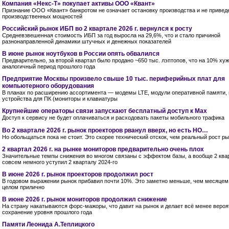
Компания «Некс-Т» покупает активы ООО «Квант»
Признание ООО «Квант» банкротом не означает остановку производства и не привед
производственных мощностей
Российский рынок ИБП во 2 квартале 2026 г. вернулся к росту
Средневзвешенная стоимость ИБП за год выросла на 29,6%, что и стало причиной
разнонаправленной динамики штучных и денежных показателей
В июне рынок ноутбуков в России опять обвалился
Предварительно, за второй квартал было продано ~650 тыс. лэптопов, что на 10% хуж
аналогичный период прошлого года
Предприятие Москвы произвело свыше 10 тыс. периферийных плат для
компьютерного оборудования
В планах по расширению ассортимента — модемы LTE, модули оперативной памяти
устройства для ПК (мониторы и клавиатуры
Крупнейшие операторы связи запускают бесплатный доступ к Мах
Доступ к сервису не будет оплачиваться и расходовать пакеты мобильного трафика
Во 2 квартале 2026 г. рынок проекторов рванул вверх, но есть НО…
Но обольщаться пока не стоит. Это скорее технический отскок, чем реальный рост р
2 квартал 2026 г. на рынке мониторов предварительно очень плох
Значительные темпы снижения во многом связаны с эффектом базы, а вообще 2 ква
совсем немного уступил 2 кварталу 2024-го
В июне 2026 г. рынок проекторов продолжил рост
В годовом выражении рынок прибавил почти 10%. Это заметно меньше, чем месяцем 
целом прилично
В июне 2026 г. рынок мониторов продолжил снижение
На страну накатываются форс-мажоры, что давит на рынок и делает всё менее веро
сохранение уровня прошлого года
Памяти Леонида А.Теплицкого