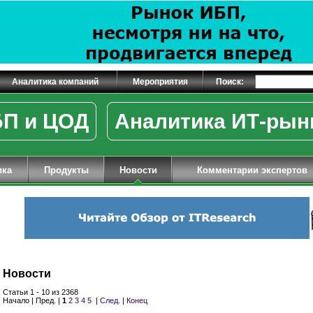
Аналитика компаний
Мероприятия
Поиск:
П и ЦОД
Аналитика ИТ-рын
ика
Продукты
Новости
Комментарии экспертов
Новости
Статьи 1 - 10 из 2368
Начало | Пред. |
1
2
3
4
5
|
След.
|
Конец