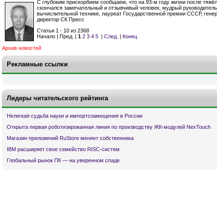
С глубоким прискорбием сообщаем, что на 93-м году жизни после тяжё
скончался замечательный и отзывчивый человек, мудрый руководитель
вычислительной технике, лауреат Государственной премии СССР, гене
директор СК Пресс
Статьи 1 - 10 из 2368
Начало | Пред. |
1
2
3
4
5
|
След.
|
Конец
Архив новостей
Рекламные ссылки
Лидеры читательского рейтинга
Нелегкая судьба науки и импортозамещения в России
Открыта первая роботизированная линия по производству ЖК-модулей NexTouch
Магазин приложений RuStore меняет собственника
IBM расширяет свое семейство RISC-систем
Глобальный рынок ПК — на уверенном спаде