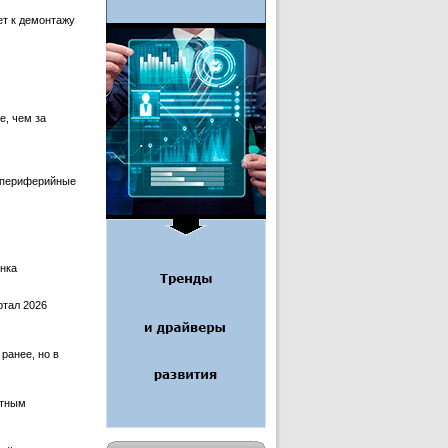
ет к демонтажу
е, чем за
, периферийные
ынка
ртал 2026
ранее, но в
ятным