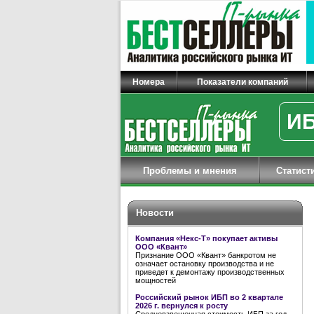
Номера
Показатели компаний
ИБ
Проблемы и мнения
Статист
Новости
Компания «Некс-Т» покупает активы
ООО «Квант»
Признание ООО «Квант» банкротом не
означает остановку производства и не
приведет к демонтажу производственных
мощностей
Российский рынок ИБП во 2 квартале
2026 г. вернулся к росту