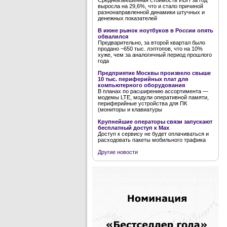
Средневзвешенная стоимость ИБП за год
выросла на 29,6%, что и стало причиной
разнонаправленной динамики штучных и
денежных показателей
В июне рынок ноутбуков в России опять
обвалился
Предварительно, за второй квартал было
продано ~650 тыс. лэптопов, что на 10%
хуже, чем за аналогичный период прошлого
года
Предприятие Москвы произвело свыше
10 тыс. периферийных плат для
компьютерного оборудования
В планах по расширению ассортимента —
модемы LTE, модули оперативной памяти,
периферийные устройства для ПК
(мониторы и клавиатуры
Крупнейшие операторы связи запускают
бесплатный доступ к Мах
Доступ к сервису не будет оплачиваться и
расходовать пакеты мобильного трафика
Другие новости