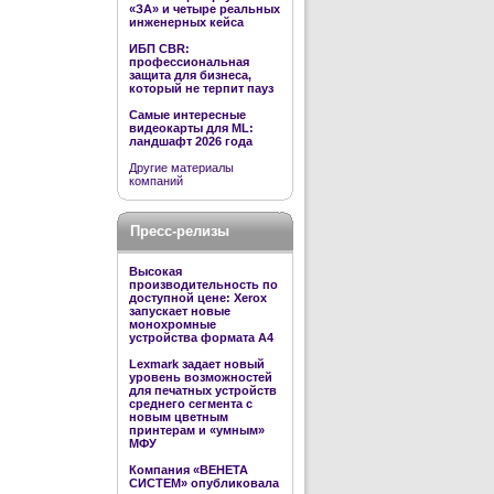
«ЗА» и четыре реальных
инженерных кейса
ИБП CBR:
профессиональная
защита для бизнеса,
который не терпит пауз
Самые интересные
видеокарты для ML:
ландшафт 2026 года
Другие материалы
компаний
Пресс-релизы
Высокая
производительность по
доступной цене: Xerox
запускает новые
монохромные
устройства формата А4
Lexmark задает новый
уровень возможностей
для печатных устройств
среднего сегмента с
новым цветным
принтерам и «умным»
МФУ
Компания «ВЕНЕТА
СИСТЕМ» опубликовала