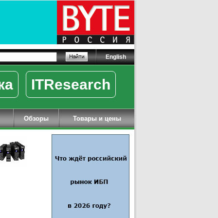
English
ка
ITResearch
Обзоры
Товары и цены