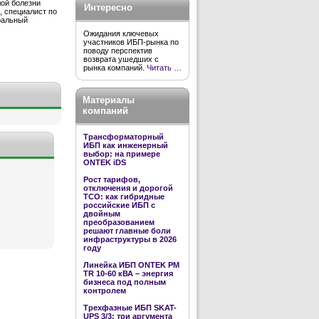
лой болезни
Интересно
, специалист по
ральный
Ожидания ключевых
участников ИБП-рынка по
поводу перспектив
возврата ушедших с
рынка компаний.
Читать …
Материалы
компаний
Трансформаторный
ИБП как инженерный
выбор: на примере
ONTEK iDS
Рост тарифов,
отключения и дорогой
TCO: как гибридные
российские ИБП с
двойным
преобразованием
решают главные боли
инфраструктуры в 2026
году
Линейка ИБП ONTEK PM
TR 10-60 кВА – энергия
бизнеса под полным
контролем
Трехфазные ИБП SKAT-
UPS 3/3: три аргумента