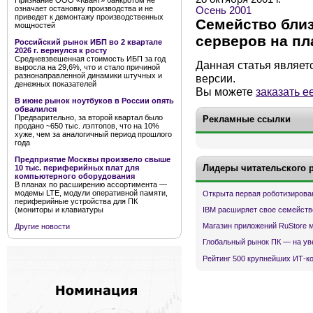
Признание ООО «Квант» банкротом не
означает остановку производства и не
Осень 2001
приведет к демонтажу производственных
Семейство бли
мощностей
серверов на пл
Российский рынок ИБП во 2 квартале
2026 г. вернулся к росту
Средневзвешенная стоимость ИБП за год
Данная статья являет
выросла на 29,6%, что и стало причиной
разнонаправленной динамики штучных и
версии.
денежных показателей
Вы можете
заказать е
В июне рынок ноутбуков в России опять
обвалился
Предварительно, за второй квартал было
Рекламные ссылки
продано ~650 тыс. лэптопов, что на 10%
хуже, чем за аналогичный период прошлого
года
Предприятие Москвы произвело свыше
Лидеры читательского 
10 тыс. периферийных плат для
компьютерного оборудования
В планах по расширению ассортимента —
модемы LTE, модули оперативной памяти,
Открыта первая роботизирова
периферийные устройства для ПК
(мониторы и клавиатуры
IBM расширяет свое семейств
Магазин приложений RuStore 
Другие новости
Глобальный рынок ПК — на ув
Рейтинг 500 крупнейших ИТ-к