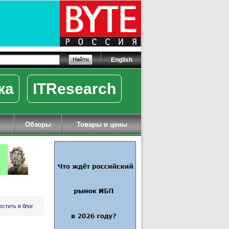
English
ка
ITResearch
Обзоры
Товары и цены
стить в блог