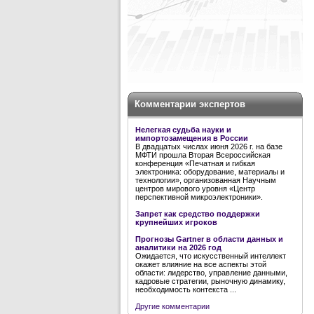
Комментарии экспертов
Нелегкая судьба науки и
импортозамещения в России
В двадцатых числах июня 2026 г. на базе
МФТИ прошла Вторая Всероссийская
конференция «Печатная и гибкая
электроника: оборудование, материалы и
технологии», организованная Научным
центров мирового уровня «Центр
перспективной микроэлектроники».
Запрет как средство поддержки
крупнейших игроков
Прогнозы Gartner в области данных и
аналитики на 2026 год
Ожидается, что искусственный интеллект
окажет влияние на все аспекты этой
области: лидерство, управление данными,
кадровые стратегии, рыночную динамику,
необходимость контекста ...
Другие комментарии