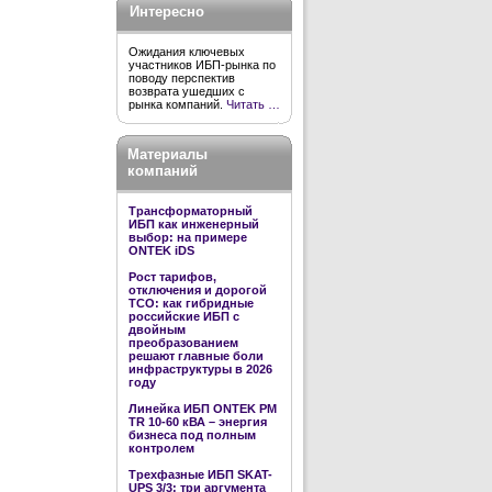
Интересно
Ожидания ключевых
участников ИБП-рынка по
поводу перспектив
возврата ушедших с
рынка компаний.
Читать …
Материалы
компаний
Трансформаторный
ИБП как инженерный
выбор: на примере
ONTEK iDS
Рост тарифов,
отключения и дорогой
TCO: как гибридные
российские ИБП с
двойным
преобразованием
решают главные боли
инфраструктуры в 2026
году
Линейка ИБП ONTEK PM
TR 10-60 кВА – энергия
бизнеса под полным
контролем
Трехфазные ИБП SKAT-
UPS 3/3: три аргумента