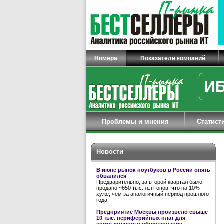
Номера
Показатели компаний
ИБ
Проблемы и мнения
Статист
Новости
В июне рынок ноутбуков в России опять
обвалился
Предварительно, за второй квартал было
продано ~650 тыс. лэптопов, что на 10%
хуже, чем за аналогичный период прошлого
года
Предприятие Москвы произвело свыше
10 тыс. периферийных плат для