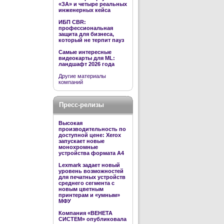
«ЗА» и четыре реальных
инженерных кейса
ИБП CBR:
профессиональная
защита для бизнеса,
который не терпит пауз
Самые интересные
видеокарты для ML:
ландшафт 2026 года
Другие материалы
компаний
Пресс-релизы
Высокая
производительность по
доступной цене: Xerox
запускает новые
монохромные
устройства формата А4
Lexmark задает новый
уровень возможностей
для печатных устройств
среднего сегмента с
новым цветным
принтерам и «умным»
МФУ
Компания «ВЕНЕТА
СИСТЕМ» опубликовала