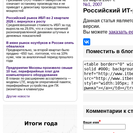
Признание ООО «Квант» банкротом не
означает остановку производства и не
№1, 2007
приведет к демонтажу производственных
Российский ИТ-
мощностей
Российский рынок ИБП во 2 квартале
Данная статья являет
2026 г. вернулся к росту
Средневзвешенная стоимость ИБП за год
версии.
выросла на 29,6%, что и стало причиной
Вы можете
заказать е
разнонаправленной динамики штучных и
денежных показателей
В июне рынок ноутбуков в России опять
обвалился
Предварительно, за второй квартал было
Поместить в бло
продано ~650 тыс. лэптопов, что на 10%
хуже, чем за аналогичный период прошлого
года
Предприятие Москвы произвело свыше
10 тыс. периферийных плат для
компьютерного оборудования
В планах по расширению ассортимента —
модемы LTE, модули оперативной памяти,
периферийные устройства для ПК
(мониторы и клавиатуры
Другие новости
Комментарии к с
*
Ваше имя