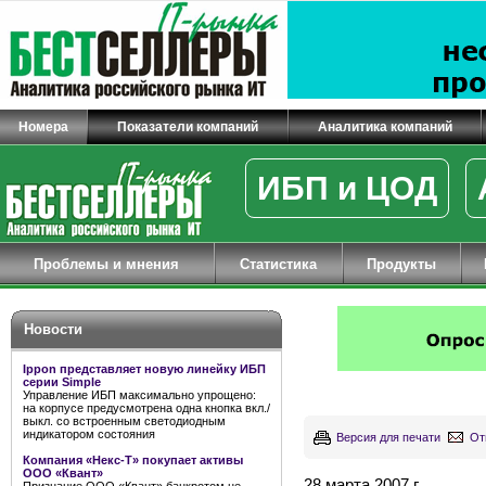
Номера
Показатели компаний
Аналитика компаний
ИБП и ЦОД
Проблемы и мнения
Статистика
Продукты
Новости
Ippon представляет новую линейку ИБП
серии Simple
Управление ИБП максимально упрощено:
на корпусе предусмотрена одна кнопка вкл./
выкл. со встроенным светодиодным
индикатором состояния
Версия для печати
От
Компания «Некс-Т» покупает активы
ООО «Квант»
28 марта 2007 г.