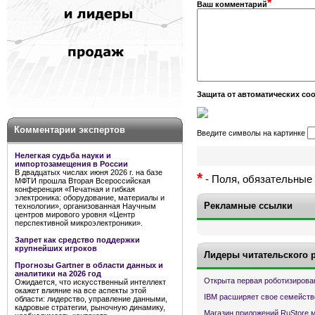
*
Ваш комментарий
Защита от автоматических с
Комментарии экспертов
Введите символы на картинке
Нелегкая судьба науки и
импортозамещения в России
В двадцатых числах июня 2026 г. на базе
*
- Поля, обязательные 
МФТИ прошла Вторая Всероссийская
конференция «Печатная и гибкая
электроника: оборудование, материалы и
Рекламные ссылки
технологии», организованная Научным
центров мирового уровня «Центр
перспективной микроэлектроники».
Запрет как средство поддержки
крупнейших игроков
Лидеры читательского 
Прогнозы Gartner в области данных и
аналитики на 2026 год
Открыта первая роботизирова
Ожидается, что искусственный интеллект
окажет влияние на все аспекты этой
IBM расширяет свое семейств
области: лидерство, управление данными,
кадровые стратегии, рыночную динамику,
Магазин приложений RuStore 