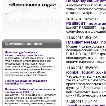
Новые зарядные уст
Аккумуляторы iconBIT и
только полезное устрой
отлично смотреться с 
16.07.2013 16:52:00
PSS990BT - портатив
iconBIT PSS990BT - пор
сабвуфером и функцией
14.06.2013 15:31:00
Планшет NetTAB Tho
Комментарии экспертов
Мощный широкоформатн
полуприкосновения. Че
Нелегкая судьба науки и
FULL-HD 10,1” IPS экр
импортозамещения в России
видеорядом, окунет вас
В двадцатых числах июня 2026 г. на базе
МФТИ прошла Вторая Всероссийская
виражи гоночных трасс 
конференция «Печатная и гибкая
электроника: оборудование, материалы и
14.06.2013 15:29:00
технологии», организованная Научным
iconBIT Toucan SX -
центров мирового уровня «Центр
перспективной микроэлектроники».
Что делать, если вас п
также хочется смотреть
Запрет как средство поддержки
крупнейших игроков
просто пользоваться по
функцией Smart или нов
Прогнозы Gartner в области данных и
вам познакомиться с вн
аналитики на 2026 год
Ожидается, что искусственный интеллект
мини ПК, имеющего в с
окажет влияние на все аспекты этой
области: лидерство, управление данными,
21.05.2013 11:42:00
кадровые стратегии, рыночную динамику,