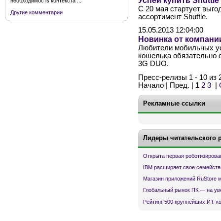
Успей купить Shuttle
необходимость контекста ...
С 20 мая стартует выго
Другие комментарии
ассортимент Shuttle.
15.05.2013 12:04:00
Новинка от компании
Любители мобильных уст
кошелька обязательно о
3G DUO.
Пресс-релизы 1 - 10 из 
Начало | Пред. |
1
2
3
|
Рекламные ссылки
Лидеры читательского 
Открыта первая роботизирова
IBM расширяет свое семейств
Магазин приложений RuStore 
Глобальный рынок ПК — на ув
Рейтинг 500 крупнейших ИТ-к