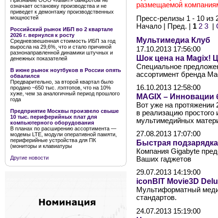
Признание ООО «Квант» банкротом не
размещаемой компания
означает остановку производства и не
приведет к демонтажу производственных
Пресс-релизы 1 - 10 из 
мощностей
Начало | Пред. |
1
2
3
|
Российский рынок ИБП во 2 квартале
2026 г. вернулся к росту
Мультимедиа Клуб
Средневзвешенная стоимость ИБП за год
выросла на 29,6%, что и стало причиной
17.10.2013 17:56:00
разнонаправленной динамики штучных и
Шок цена на Magix! 
денежных показателей
Специальное предложен
В июне рынок ноутбуков в России опять
ассортимент бренда Mag
обвалился
Предварительно, за второй квартал было
16.10.2013 12:58:00
продано ~650 тыс. лэптопов, что на 10%
хуже, чем за аналогичный период прошлого
MAGIX – Инновации 
года
Вот уже на протяжении 
Предприятие Москвы произвело свыше
в реализацию простого 
10 тыс. периферийных плат для
мультимедийных матер
компьютерного оборудования
В планах по расширению ассортимента —
27.08.2013 17:07:00
модемы LTE, модули оперативной памяти,
периферийные устройства для ПК
Быстрая подзарядка
(мониторы и клавиатуры
Компания Gigabyte пре
Другие новости
Ваших гаджетов
29.07.2013 14:19:00
iconBIT Movie3D Delu
Мультиформатный медиа
стандартов.
24.07.2013 15:19:00